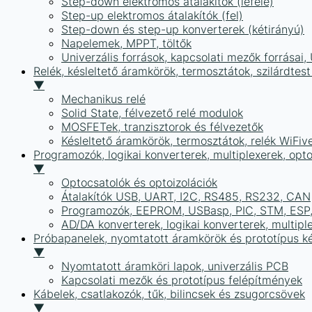
Step-down elektromos átalakítók (lefelé)
Step-up elektromos átalakítók (fel)
Step-down és step-up konverterek (kétirányú)
Napelemek, MPPT, töltők
Univerzális források, kapcsolati mezők forrásai
Relék, késleltető áramkörök, termosztátok, szilárdtest
▼
Mechanikus relé
Solid State, félvezető relé modulok
MOSFETek, tranzisztorok és félvezetők
Késleltető áramkörök, termosztátok, relék WiFiv
Programozók, logikai konverterek, multiplexerek, opt
▼
Optocsatolók és optoizolációk
Átalakítók USB, UART, I2C, RS485, RS232, CAN
Programozók, EEPROM, USBasp, PIC, STM, ESP, 
AD/DA konverterek, logikai konverterek, multipl
Próbapanelek, nyomtatott áramkörök és prototípus ké
▼
Nyomtatott áramköri lapok, univerzális PCB
Kapcsolati mezők és prototípus felépítmények
Kábelek, csatlakozók, tűk, bilincsek és zsugorcsövek
▼