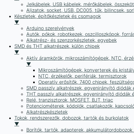
Jelkábelek, USB kábelek, mérőkábelek, összekö
Aljzatok, socket, USB, DC005, tűk, bilincsek, 
Készletek, építőkészletek és csomagok
▼
Arduino szerelvények
Autók, pókok, robotkezek, oszcilloszkópok, forr
Alkatrész- és szenzorkészletek, egyebek
SMD és THT alkatrészek, külön chipek
▼
Aktív áramkörök, mikroszámítógépek, NTC, érzék
▼
Mikroszámítógépek, konverterek és kristál
NTC, érzékelők, perifériák, termisztorok
Operatív erősítők, 7400 chipek, feszülts
SMD passzív alkatrészek, egyenirányító diódák
THT passzív alkatrészek, egyenirányító diódák 
Relé, tranzisztorok, MOSFET, BJT, triac
Potenciométerek, kódolók, csatlakozók, kapcsol
Alkatrészkészletek
Tokok, rendszerezők, dobozok, tartók és burkolatok
▼
Borítók, tartók, adapterek, akkumulátordobozok é