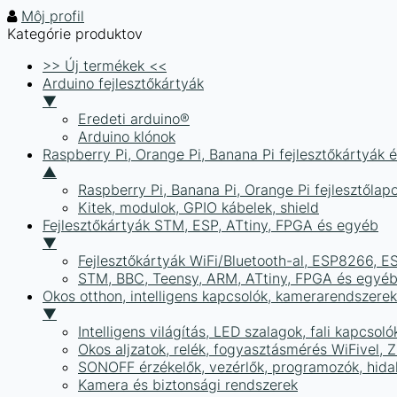
Môj profil
Kategórie produktov
>> Új termékek <<
Arduino fejlesztőkártyák
▼
Eredeti arduino®
Arduino klónok
Raspberry Pi, Orange Pi, Banana Pi fejlesztőkártyák 
▲
Raspberry Pi, Banana Pi, Orange Pi fejlesztőlap
Kitek, modulok, GPIO kábelek, shield
Fejlesztőkártyák STM, ESP, ATtiny, FPGA és egyéb
▼
Fejlesztőkártyák WiFi/Bluetooth-al, ESP8266, 
STM, BBC, Teensy, ARM, ATtiny, FPGA és egyé
Okos otthon, intelligens kapcsolók, kamerarendszer
▼
Intelligens világítás, LED szalagok, fali kapcsoló
Okos aljzatok, relék, fogyasztásmérés WiFivel,
SONOFF érzékelők, vezérlők, programozók, hid
Kamera és biztonsági rendszerek