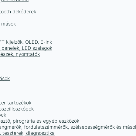
tooth dekóderek
és mások
FT kijelzők, OLED, E-ink
D panelek, LED szalagok
részek, nyomtatók
mások
ter tartozékok
oszcilloszkópok
pek
sztő, pirográfia és egyéb eszközök
 hangmérők, fordulatszámmérők, szélsebességmérők és máso
 teszterek, diagnosztika