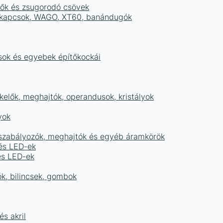
tők és zsugorodó csövek
sorkapcsok, WAGO, XT60, banándugók
ások és egyebek építőkockái
elők, meghajtók, operandusok, kristályok
yok
égszabályozók, meghajtók és egyéb áramkörök
 és LED-ek
és LED-ek
ók, bilincsek, gombok
s akril