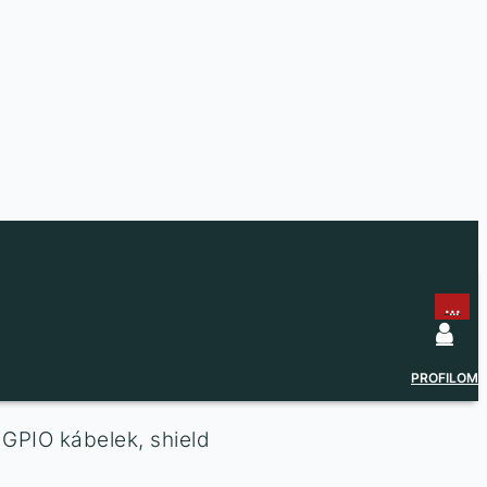
...
...
PROFILOM
 GPIO kábelek, shield