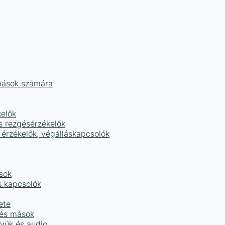
mások számára
kelők
s rezgésérzékelők
 érzékelők, végálláskapcsolók
sok
s kapcsolók
ete
 és mások
tyúk és audio