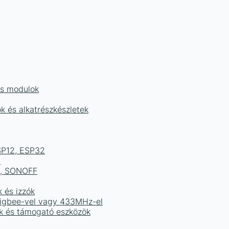
és modulok
ok és alkatrészkészletek
ESP12, ESP32
b
ek, SONOFF
k és izzók
 Zigbee-vel vagy 433MHz-el
ak és támogató eszközök