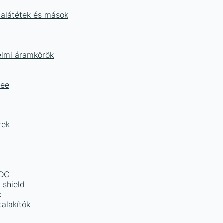
 alátétek és mások
delmi áramkörök
Bee
rek
LDC
 shield
k
alakítók