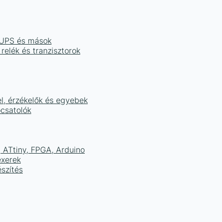
, UPS és mások
 relék és tranzisztorok
el, érzékelők és egyebek
ocsatolók
ATtiny, FPGA, Arduino
exerek
szítés