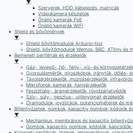
▼
Szerverek, HDD, kábelezés, matricák
Videokamera készletek
Önálló kamerák PoE
Önálló kamerák WiFi
Shield és bővítmények
▼
Shield bővítőmodulok Arduino-hoz
Shield, bővítőmodulok Wemos, BBC, ATtiny és 
Bemeneti perifériák és érzékelők
▼
Gáz-, levegő-, hő-, fény-, víz- és környezetérzé
Gyorsulásmérők, giroszkópok, iránytűk, dőlés- é
Távolságérzékelők, mozgásérzékelők, infravörös
Mikrofonok, kamerák, hangérzékelők
Feszültség-, áramérzékelők, rövidzárlatvédők
Szív-, súly-, gesztus-, ujjlenyomat-érzékelők
Óramodulok, joystickok, potenciométerek és má
Billentyűzetek, gombok, kapacitív gombok, kódolók é
▼
Mechanikus, membrános és kapacitív billentyűz
Gombok, kapacitív gombok, kódolók, kapcsolók
Kimeneti perifériák, lézerek, jelgenerátorok, vízszivat