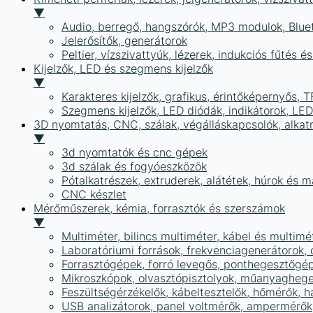
▼
Audio, berregő, hangszórók, MP3 modulok, Blue
Jelerősítők, generátorok
Peltier, vízszivattyúk, lézerek, indukciós fűtés 
Kijelzők, LED és szegmens kijelzők
▼
Karakteres kijelzők, grafikus, érintőképernyős, T
Szegmens kijelzők, LED diódák, indikátorok, LE
3D nyomtatás, CNC, szálak, végálláskapcsolók, alkat
▼
3d nyomtatók és cnc gépek
3d szálak és fogyóeszközök
Pótalkatrészek, extruderek, alátétek, húrok és 
CNC készlet
Mérőműszerek, kémia, forrasztók és szerszámok
▼
Multiméter, bilincs multiméter, kábel és multimé
Laboratóriumi források, frekvenciagenerátorok, 
Forrasztógépek, forró levegős, ponthegesztőgé
Mikroszkópok, olvasztópisztolyok, műanyaghege
Feszültségérzékelők, kábeltesztelők, hőmérők,
USB analizátorok, panel voltmérők, ampermérők,