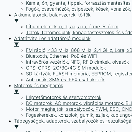
Kémia, ón, gyanta, tippek, forrasztásmentesítés
Fogók, csavarhúzók, csipeszek, kések, vonalzók,
Akkumulátorok, balanszerek, töltők
▼
Lítium elemek, c, d, aa, aaa, érme és ólom
Töltők, töltőmodulok, kapacitástesztelők és vé
Adatátviteli és adattároló modulok
▼
FM rádió, 433 MHz, 868 MHz, 2,4 GHz, Lora, x
Bluetooth, Ethernet, PoE és WiFi
Infravörös vezérlők, NFC, RFID címkék, olvasók
GPS, GPRS, 2G/3G/4G SIM modulok
SD kártyák, FLASH memória, EEPROM, regiszte
Antennák, SMA és IPEX csatlakozók
Motorok és meghajtók
▼
Léptetőmotorok és szervomotorok
DC motorok, AC motorok, vibrációs motorok, B
Motor meghajtók, szabályozók, PWM, ESC, CNC
Fogaskerekek, konzolok, gumik, szíjak, kuplungo
Tápegységek, adapterek, szabályozók és feszültségát
▼