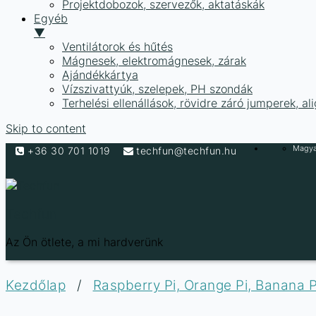
Projektdobozok, szervezők, aktatáskák
Egyéb
▼
Ventilátorok és hűtés
Mágnesek, elektromágnesek, zárak
Ajándékkártya
Vízszivattyúk, szelepek, PH szondák
Terhelési ellenállások, rövidre záró jumperek, a
Skip to content
Magyar
+36 30 701 1019
techfun@techfun.hu
Techfun
Az Ön ötlete, a mi hardverünk
Kezdőlap
/
Raspberry Pi, Orange Pi, Banana P