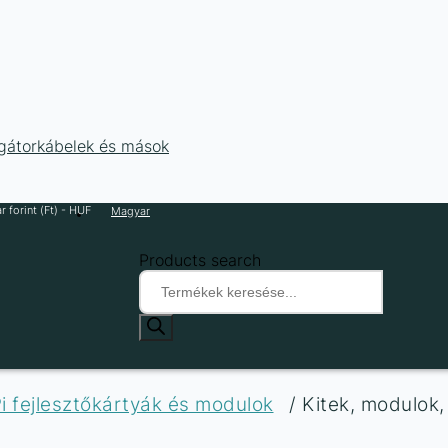
ligátorkábelek és mások
 forint (Ft) - HUF
Magyar
Products search
i fejlesztőkártyák és modulok
/ Kitek, modulok,