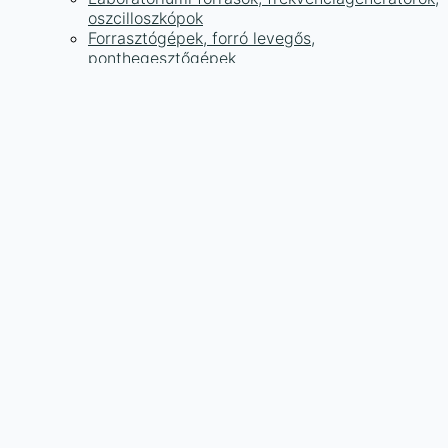
oszcilloszkópok
Forrasztógépek, forró levegős,
ponthegesztőgépek
Mikroszkópok, olvasztópisztolyok,
műanyaghegesztő, pirográfia és egyéb
eszközök
Feszültségérzékelők, kábeltesztelők, hőmérők,
hangmérők, fordulatszámmérők,
szélsebességmérők és mások
USB analizátorok, panel voltmérők,
ampermérők, teszterek, diagnosztika
Kémia, ón, gyanta, tippek,
forrasztásmentesítés
Fogók, csavarhúzók, csipeszek, kések,
vonalzók, alátétek és mások
Akkumulátorok, balanszerek, töltők
▼
Lítium elemek, c, d, aa, aaa, érme és ólom
Töltők, töltőmodulok, kapacitástesztelők és
védelmi áramkörök
Adatátviteli és adattároló modulok
▼