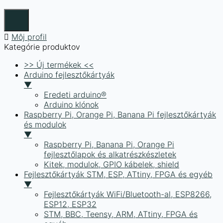
Môj profil
Kategórie produktov
>> Új termékek <<
Arduino fejlesztőkártyák
▼
Eredeti arduino®
Arduino klónok
Raspberry Pi, Orange Pi, Banana Pi fejlesztőkártyák
és modulok
▼
Raspberry Pi, Banana Pi, Orange Pi
fejlesztőlapok és alkatrészkészletek
Kitek, modulok, GPIO kábelek, shield
Fejlesztőkártyák STM, ESP, ATtiny, FPGA és egyéb
▼
Fejlesztőkártyák WiFi/Bluetooth-al, ESP8266,
ESP12, ESP32
STM, BBC, Teensy, ARM, ATtiny, FPGA és