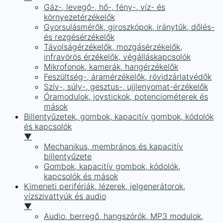
Gáz-, levegő-, hő-, fény-, víz- és
környezetérzékelők
Gyorsulásmérők, giroszkópok, iránytűk, dőlés-
és rezgésérzékelők
Távolságérzékelők, mozgásérzékelők,
infravörös érzékelők, végálláskapcsolók
Mikrofonok, kamerák, hangérzékelők
Feszültség-, áramérzékelők, rövidzárlatvédők
Szív-, súly-, gesztus-, ujjlenyomat-érzékelők
Óramodulok, joystickok, potenciométerek és
mások
Billentyűzetek, gombok, kapacitív gombok, kódolók
és kapcsolók
▼
Mechanikus, membrános és kapacitív
billentyűzete
Gombok, kapacitív gombok, kódolók,
kapcsolók és mások
Kimeneti perifériák, lézerek, jelgenerátorok,
vízszivattyúk és audio
▼
Audio, berregő, hangszórók, MP3 modulok,