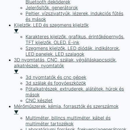
Bluetooth dekóderek
Jelerősítők, generátorok
Peltier, vízszivattyúk, lézerek, indukciós fűtés
és mások
Kijelzők, LED és szegmens kijelzők
▼
Karakteres kijelzők, grafikus, érintőképernyős,
TFT kijelzők, OLED, E-ink
Szegmens kijelzők, LED diódák, indikátorok,
LED panelek, LED szalagok
3D nyomtatás, CNC, szálak, végálláskapcsolók,
alkatrészek, nyomtatók
▼
3d nyomtatók és cnc gépek
3d szálak és fogyóeszközök
Pótalkatrészek, extruderek, alátétek, húrok és
mások
CNC készlet
Mérőműszerek, kémia, forrasztók és szerszámok
▼
Multiméter, bilincs multiméter, kábel és
multiméter tartozékok
Laboratóriumi források, frekvenciagenerátorok,