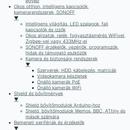
egyéb
Okos otthon, intelligens kapcsolók,
kamerarendszerek, SONOFF
▼
Intelligens világítás, LED szalagok, fali
kapcsolók és izzók
Okos aljzatok, relék, fogyasztásmérés WiFivel,
Zigbee-vel vagy 433MHz-el
SONOFF érzékelők, vezérlők, programozók,
hidak és támogató eszközök
Kamera és biztonsági rendszerek
▼
Szerverek, HDD, kábelezés, matricák
Videokamera készletek
Önálló kamerák PoE
Önálló kamerák WiFi
Shield és bővítmények
▼
Shield bővítőmodulok Arduino-hoz
Shield, bővítőmodulok Wemos, BBC, ATtiny és
mások számára
Bemeneti perifériák és érzékelők
▼