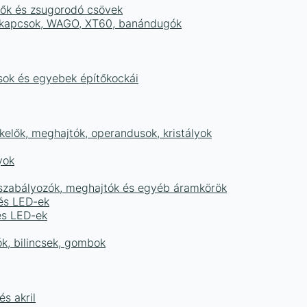
tők és zsugorodó csövek
sorkapcsok, WAGO, XT60, banándugók
ások és egyebek építőkockái
elők, meghajtók, operandusok, kristályok
yok
égszabályozók, meghajtók és egyéb áramkörök
 és LED-ek
és LED-ek
ók, bilincsek, gombok
s akril