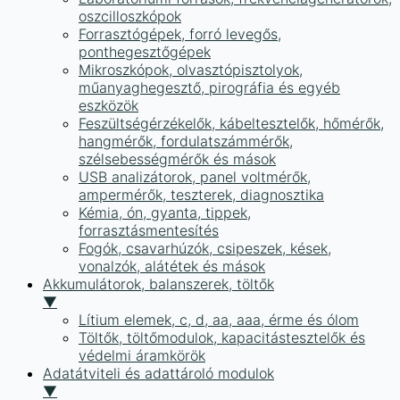
oszcilloszkópok
Forrasztógépek, forró levegős,
ponthegesztőgépek
Mikroszkópok, olvasztópisztolyok,
műanyaghegesztő, pirográfia és egyéb
eszközök
Feszültségérzékelők, kábeltesztelők, hőmérők,
hangmérők, fordulatszámmérők,
szélsebességmérők és mások
USB analizátorok, panel voltmérők,
ampermérők, teszterek, diagnosztika
Kémia, ón, gyanta, tippek,
forrasztásmentesítés
Fogók, csavarhúzók, csipeszek, kések,
vonalzók, alátétek és mások
Akkumulátorok, balanszerek, töltők
▼
Lítium elemek, c, d, aa, aaa, érme és ólom
Töltők, töltőmodulok, kapacitástesztelők és
védelmi áramkörök
Adatátviteli és adattároló modulok
▼