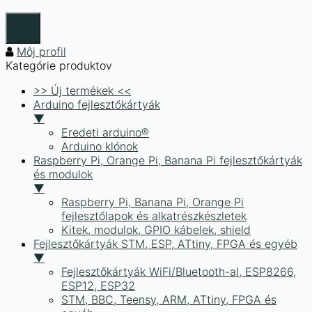
Môj profil
Kategórie produktov
>> Új termékek <<
Arduino fejlesztőkártyák
▼
Eredeti arduino®
Arduino klónok
Raspberry Pi, Orange Pi, Banana Pi fejlesztőkártyák
és modulok
▼
Raspberry Pi, Banana Pi, Orange Pi
fejlesztőlapok és alkatrészkészletek
Kitek, modulok, GPIO kábelek, shield
Fejlesztőkártyák STM, ESP, ATtiny, FPGA és egyéb
▼
Fejlesztőkártyák WiFi/Bluetooth-al, ESP8266,
ESP12, ESP32
STM, BBC, Teensy, ARM, ATtiny, FPGA és