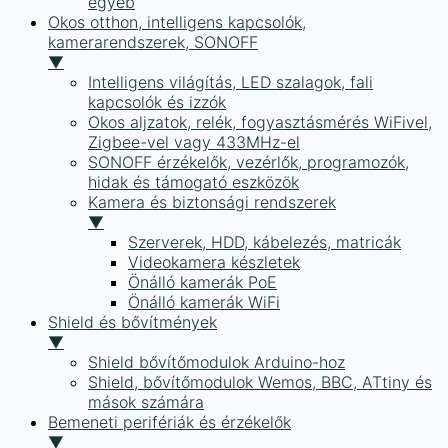
egyéb
Okos otthon, intelligens kapcsolók,
kamerarendszerek, SONOFF
▼
Intelligens világítás, LED szalagok, fali
kapcsolók és izzók
Okos aljzatok, relék, fogyasztásmérés WiFivel,
Zigbee-vel vagy 433MHz-el
SONOFF érzékelők, vezérlők, programozók,
hidak és támogató eszközök
Kamera és biztonsági rendszerek
▼
Szerverek, HDD, kábelezés, matricák
Videokamera készletek
Önálló kamerák PoE
Önálló kamerák WiFi
Shield és bővítmények
▼
Shield bővítőmodulok Arduino-hoz
Shield, bővítőmodulok Wemos, BBC, ATtiny és
mások számára
Bemeneti perifériák és érzékelők
▼