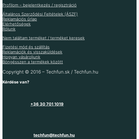
Több információ
Több variáció raktáron
Több információ
Profilom – bejelentkezés / regisztráció
Több információ
Általános Szerződési Feltételek (ÁSZF)
Több információ
Reklamációs űrlap
Elérhetőségek
Rólunk
Nem találtam terméket / terméket keresek
Fizetési mód és szállítás
Reklamációk és visszaküldések
Hogyan vásároljunk
Böngésszen a termékek között
Copyright © 2016 – Techfun.sk / Techfun.hu
Kérdése van?
+36 30 701 1019
techfun@techfun.hu