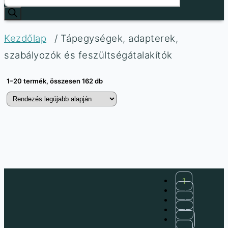
Kezdőlap
/ Tápegységek, adapterek,
szabályozók és feszültségátalakítók
1–20 termék, összesen 162 db
1
2
3
4
…