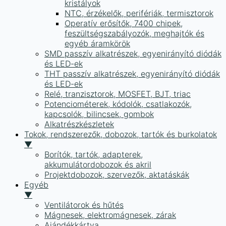
kristályok
NTC, érzékelők, perifériák, termisztorok
Operatív erősítők, 7400 chipek,
feszültségszabályozók, meghajtók és
egyéb áramkörök
SMD passzív alkatrészek, egyenirányító diódák
és LED-ek
THT passzív alkatrészek, egyenirányító diódák
és LED-ek
Relé, tranzisztorok, MOSFET, BJT, triac
Potenciométerek, kódolók, csatlakozók,
kapcsolók, bilincsek, gombok
Alkatrészkészletek
Tokok, rendszerezők, dobozok, tartók és burkolatok
▼
Borítók, tartók, adapterek,
akkumulátordobozok és akril
Projektdobozok, szervezők, aktatáskák
Egyéb
▼
Ventilátorok és hűtés
Mágnesek, elektromágnesek, zárak
Ajándékkártya