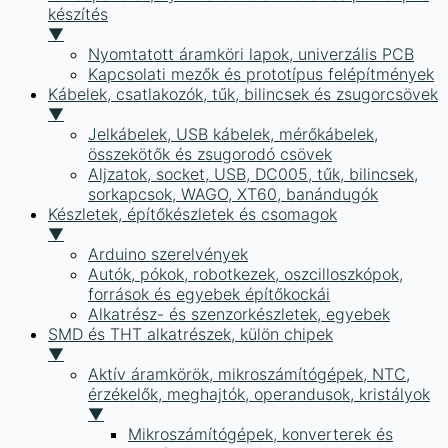
készítés
▼
Nyomtatott áramköri lapok, univerzális PCB
Kapcsolati mezők és prototípus felépítmények
Kábelek, csatlakozók, tűk, bilincsek és zsugorcsövek
▼
Jelkábelek, USB kábelek, mérőkábelek,
összekötők és zsugorodó csövek
Aljzatok, socket, USB, DC005, tűk, bilincsek,
sorkapcsok, WAGO, XT60, banándugók
Készletek, építőkészletek és csomagok
▼
Arduino szerelvények
Autók, pókok, robotkezek, oszcilloszkópok,
források és egyebek építőkockái
Alkatrész- és szenzorkészletek, egyebek
SMD és THT alkatrészek, külön chipek
▼
Aktív áramkörök, mikroszámítógépek, NTC,
érzékelők, meghajtók, operandusok, kristályok
▼
Mikroszámítógépek, konverterek és