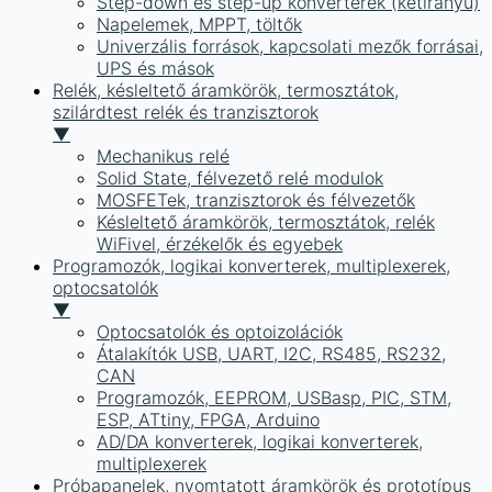
Step-down és step-up konverterek (kétirányú)
Napelemek, MPPT, töltők
Univerzális források, kapcsolati mezők forrásai,
UPS és mások
Relék, késleltető áramkörök, termosztátok,
szilárdtest relék és tranzisztorok
▼
Mechanikus relé
Solid State, félvezető relé modulok
MOSFETek, tranzisztorok és félvezetők
Késleltető áramkörök, termosztátok, relék
WiFivel, érzékelők és egyebek
Programozók, logikai konverterek, multiplexerek,
optocsatolók
▼
Optocsatolók és optoizolációk
Átalakítók USB, UART, I2C, RS485, RS232,
CAN
Programozók, EEPROM, USBasp, PIC, STM,
ESP, ATtiny, FPGA, Arduino
AD/DA konverterek, logikai konverterek,
multiplexerek
Próbapanelek, nyomtatott áramkörök és prototípus