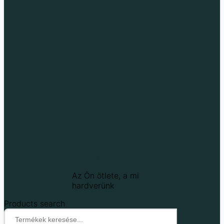
Techfun
Az Ön ötlete, a mi
hardverünk
Products search