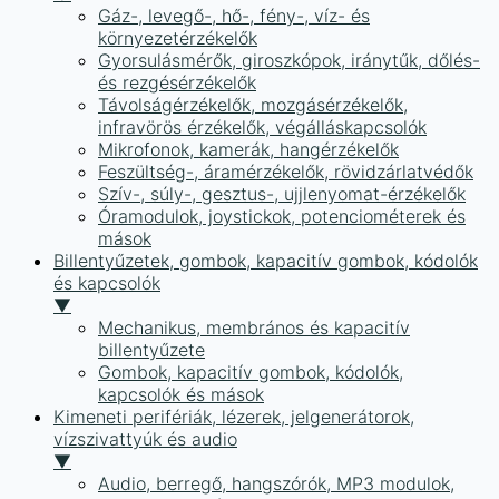
Gáz-, levegő-, hő-, fény-, víz- és
környezetérzékelők
Gyorsulásmérők, giroszkópok, iránytűk, dőlés-
és rezgésérzékelők
Távolságérzékelők, mozgásérzékelők,
infravörös érzékelők, végálláskapcsolók
Mikrofonok, kamerák, hangérzékelők
Feszültség-, áramérzékelők, rövidzárlatvédők
Szív-, súly-, gesztus-, ujjlenyomat-érzékelők
Óramodulok, joystickok, potenciométerek és
mások
Billentyűzetek, gombok, kapacitív gombok, kódolók
és kapcsolók
▼
Mechanikus, membrános és kapacitív
billentyűzete
Gombok, kapacitív gombok, kódolók,
kapcsolók és mások
Kimeneti perifériák, lézerek, jelgenerátorok,
vízszivattyúk és audio
▼
Audio, berregő, hangszórók, MP3 modulok,