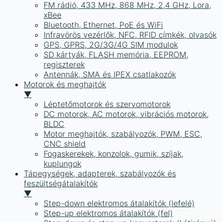
FM rádió, 433 MHz, 868 MHz, 2,4 GHz, Lora,
xBee
Bluetooth, Ethernet, PoE és WiFi
Infravörös vezérlők, NFC, RFID címkék, olvasók
GPS, GPRS, 2G/3G/4G SIM modulok
SD kártyák, FLASH memória, EEPROM,
regiszterek
Antennák, SMA és IPEX csatlakozók
Motorok és meghajtók
▼
Léptetőmotorok és szervomotorok
DC motorok, AC motorok, vibrációs motorok,
BLDC
Motor meghajtók, szabályozók, PWM, ESC,
CNC shield
Fogaskerekek, konzolok, gumik, szíjak,
kuplungok
Tápegységek, adapterek, szabályozók és
feszültségátalakítók
▼
Step-down elektromos átalakítók (lefelé)
Step-up elektromos átalakítók (fel)