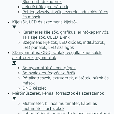
Bluetooth dekóderek
Jelerősítők, generátorok
Peltier, vízszivattyúk, lézerek, indukciós fűtés
és mások
Kijelzők, LED és szegmens kijelzők
▼
Karakteres kijelzők, grafikus, érintőképernyős,
TFT kijelzők, OLED, E-ink
Szegmens kijelzők, LED diódák, indikátorok,
LED panelek, LED szalagok
3D nyomtatás, CNC, szálak, végálláskapcsolók,
alkatrészek, nyomtatók
▼
3d nyomtatók és cnc gépek
3d szálak és fogyóeszközök
Pótalkatrészek, extruderek, alátétek, húrok és
mások
CNC készlet
Mérőműszerek, kémia, forrasztók és szerszámok
▼
Multiméter, bilincs multiméter, kábel és
multiméter tartozékok
Laboratóriumi források, frekvenciagenerátorok,