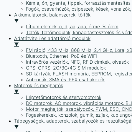
Kémia, ón, gyanta, tippek, forrasztásmentesítés
Fogók, csavarhúzók, csipeszek, kések, vonalzók,
Akkumulátorok, balanszerek, töltők
▼
Lítium elemek, c, d, aa, aaa, érme és ólom
Töltők, töltőmodulok, kapacitástesztelők és vé
Adatátviteli és adattároló modulok
▼
FM rádió, 433 MHz, 868 MHz, 2,4 GHz, Lora, x
Bluetooth, Ethernet, PoE és WiFi
Infravörös vezérlők, NFC, RFID címkék, olvasók
GPS, GPRS, 2G/3G/4G SIM modulok
SD kártyák, FLASH memória, EEPROM, regiszte
Antennák, SMA és IPEX csatlakozók
Motorok és meghajtók
▼
Léptetőmotorok és szervomotorok
DC motorok, AC motorok, vibrációs motorok, B
Motor meghajtók, szabályozók, PWM, ESC, CNC
Fogaskerekek, konzolok, gumik, szíjak, kuplungo
Tápegységek, adapterek, szabályozók és feszültségát
▼