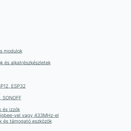
és modulok
ok és alkatrészkészletek
ESP12, ESP32
b
ek, SONOFF
k és izzók
 Zigbee-vel vagy 433MHz-el
ak és támogató eszközök