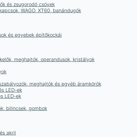
tők és zsugorodó csövek
sorkapcsok, WAGO, XT60, banándugók
ások és egyebek építőkockái
elők, meghajtók, operandusok, kristályok
yok
égszabályozók, meghajtók és egyéb áramkörök
 és LED-ek
és LED-ek
ók, bilincsek, gombok
s akril