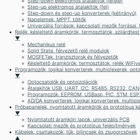
Step-down elektromos átalakítók (lefelé)
Step-up elektromos átalakítók (fel)
Step-down és step-up konverterek (kétirányú)
Napelemek, MPPT, töltők
Univerzális források, kapcsolati mezők forrásai
Relék, késleltető áramkörök, termosztátok, szilárdtest
▼
Mechanikus relé
Solid State, félvezető relé modulok
MOSFETek, tranzisztorok és félvezetők
Késleltető áramkörök, termosztátok, relék WiFiv
Programozók, logikai konverterek, multiplexerek, opt
▼
Optocsatolók és optoizolációk
Átalakítók USB, UART, I2C, RS485, RS232, CAN
Programozók, EEPROM, USBasp, PIC, STM, ESP, 
AD/DA konverterek, logikai konverterek, multipl
Próbapanelek, nyomtatott áramkörök és prototípus ké
▼
Nyomtatott áramköri lapok, univerzális PCB
Kapcsolati mezők és prototípus felépítmények
Kábelek, csatlakozók, tűk, bilincsek és zsugorcsövek
▲