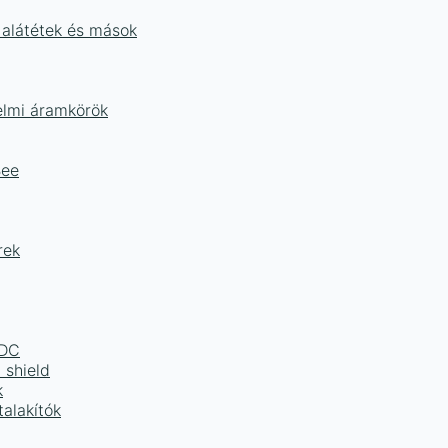
 alátétek és mások
delmi áramkörök
Bee
rek
LDC
 shield
k
alakítók