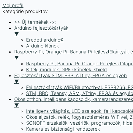
Môj profil
Kategórie produktov
>> Új termékek <<
Arduino fejlesztőkártyák
▼
Eredeti arduino®
Arduino klónok
Raspberry Pi, Orange Pi, Banana Pi fejlesztőkártyák 
▼
Raspberry Pi, Banana Pi, Orange Pi fejlesztőlap
Kitek, modulok, GPIO kábelek, shield
Fejlesztőkártyák STM, ESP, ATtiny, FPGA és egyéb
▼
Fejlesztőkártyák WiFi/Bluetooth-al, ESP8266, 
STM, BBC, Teensy, ARM, ATtiny, FPGA és egyé
Okos otthon, intelligens kapcsolók, kamerarendszer
▼
Intelligens világítás, LED szalagok, fali kapcsoló
Okos aljzatok, relék, fogyasztásmérés WiFivel,
SONOFF érzékelők, vezérlők, programozók, hid
Kamera és biztonsági rendszerek