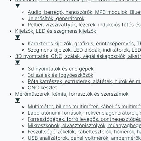
▼
Audio, berregő, hangszórók, MP3 modulok, Blue
Jelerősítők, generátorok
Peltier, vízszivattyúk, lézerek, indukciós fűtés 
Kijelzők, LED és szegmens kijelzők
▼
Karakteres kijelzők, grafikus, érintőképernyős, T
Szegmens kijelzők, LED diódák, indikátorok, LE
3D nyomtatás, CNC, szálak, végálláskapcsolók, alkat
▼
3d nyomtatók és cnc gépek
3d szálak és fogyóeszközök
Pótalkatrészek, extruderek, alátétek, húrok és 
CNC készlet
Mérőműszerek, kémia, forrasztók és szerszámok
▼
Multiméter, bilincs multiméter, kábel és multimé
Laboratóriumi források, frekvenciagenerátorok, 
Forrasztógépek, forró levegős, ponthegesztőgé
Mikroszkópok, olvasztópisztolyok, műanyaghege
Feszültségérzékelők, kábeltesztelők, hőmérők,
USB analizátorok, panel voltmérők, ampermérők,