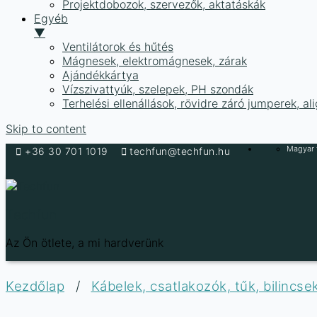
Projektdobozok, szervezők, aktatáskák
Egyéb
▼
Ventilátorok és hűtés
Mágnesek, elektromágnesek, zárak
Ajándékkártya
Vízszivattyúk, szelepek, PH szondák
Terhelési ellenállások, rövidre záró jumperek, a
Skip to content
Magyar f
+36 30 701 1019
techfun@techfun.hu
Techfun
Az Ön ötlete, a mi hardverünk
Kezdőlap
/
Kábelek, csatlakozók, tűk, bilincs