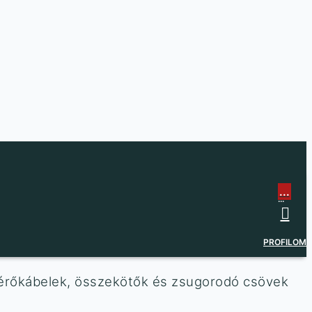
...
...
PROFILOM
mérőkábelek, összekötők és zsugorodó csövek