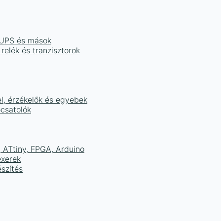
, UPS és mások
 relék és tranzisztorok
el, érzékelők és egyebek
ocsatolók
ATtiny, FPGA, Arduino
exerek
szítés