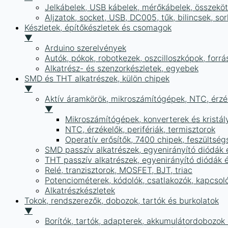
Jelkábelek, USB kábelek, mérőkábelek, összekö
Aljzatok, socket, USB, DC005, tűk, bilincsek, 
Készletek, építőkészletek és csomagok
▼
Arduino szerelvények
Autók, pókok, robotkezek, oszcilloszkópok, forr
Alkatrész- és szenzorkészletek, egyebek
SMD és THT alkatrészek, külön chipek
▼
Aktív áramkörök, mikroszámítógépek, NTC, érzék
▼
Mikroszámítógépek, konverterek és kristál
NTC, érzékelők, perifériák, termisztorok
Operatív erősítők, 7400 chipek, feszülts
SMD passzív alkatrészek, egyenirányító diódák
THT passzív alkatrészek, egyenirányító diódák 
Relé, tranzisztorok, MOSFET, BJT, triac
Potenciométerek, kódolók, csatlakozók, kapcsol
Alkatrészkészletek
Tokok, rendszerezők, dobozok, tartók és burkolatok
▼
Borítók, tartók, adapterek, akkumulátordobozok é