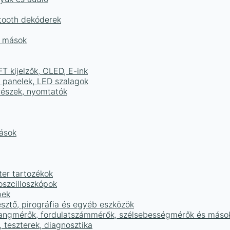
tooth dekóderek
és mások
FT kijelzők, OLED, E-ink
D panelek, LED szalagok
részek, nyomtatók
mások
ter tartozékok
oszcilloszkópok
pek
sztő, pirográfia és egyéb eszközök
 hangmérők, fordulatszámmérők, szélsebességmérők és máso
 teszterek, diagnosztika