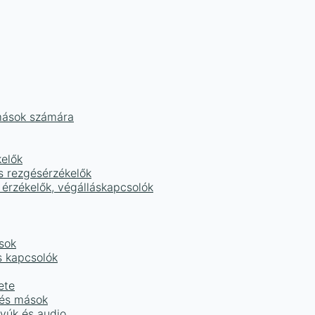
mások számára
kelők
s rezgésérzékelők
 érzékelők, végálláskapcsolók
sok
s kapcsolók
ete
 és mások
tyúk és audio