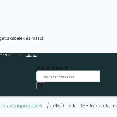
ligátorkábelek és mások
orint (Ft) - HUF
Magyar
Products search
ek és zsugorcsövek
/ Jelkábelek, USB kábelek, 