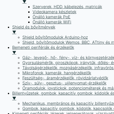
▼
Szerverek, HDD, kábelezés, matricák
Videokamera készletek
Önálló kamerák PoE
Önálló kamerák WiFi
Shield és bővítmények
▼
Shield bővítőmodulok Arduino-hoz
Shield, bővítőmodulok Wemos, BBC, ATtiny és 
Bemeneti perifériák és érzékelők
▼
Gáz-, levegő-, hő-, fény-, víz- és környezetérzé
Gyorsulásmérők, giroszkópok, iránytűk, dőlés- é
Távolságérzékelők, mozgásérzékelők, infravörös
Mikrofonok, kamerák, hangérzékelők
Feszültség-, áramérzékelők, rövidzárlatvédők
Szív-, súly-, gesztus-, ujjlenyomat-érzékelők
Óramodulok, joystickok, potenciométerek és má
Billentyűzetek, gombok, kapacitív gombok, kódolók é
▼
Mechanikus, membrános és kapacitív billentyűz
Gombok, kapacitív gombok, kódolók, kapcsolók
Kimeneti perifériák, lézerek, jelgenerátorok, vízszivat