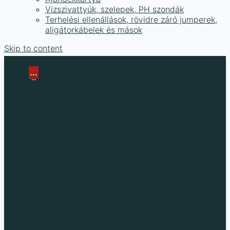
Vízszivattyúk, szelepek, PH szondák
Terhelési ellenállások, rövidre záró jumperek,
aligátorkábelek és mások
Skip to content
...
...