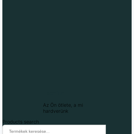
Techfun
Az Ön ötlete, a mi
hardverünk
Products search