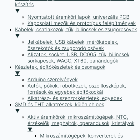
készítés
▼
Nyomtatott áramköri lapok, univerzális PCB
Kapcsolati mezők és prototípus felépítmények
Kábelek, csatlakozók, tűk, bilincsek és zsugorcsövek
▼
Jelkábelek, USB kábelek, mérőkábelek,
összekötők és zsugorodó csövek
Aljzatok, socket, USB, DC005, tűk, bilincsek,
sorkapcsok, WAGO, XT60, banándugók
Készletek, építőkészletek és csomagok
▼
Arduino szerelvények
Autók, pókok, robotkezek, oszcilloszkópok,
források és egyebek építőkockái
Alkatrész- és szenzorkészletek, egyebek
SMD és THT alkatrészek, külön chipek
▼
Aktív áramkörök, mikroszámítógépek, NTC,
érzékelők, meghajtók, operandusok, kristályok
▼
Mikroszámítógépek, konverterek és