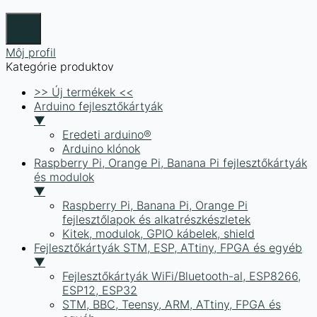
Môj profil
Kategórie produktov
>> Új termékek <<
Arduino fejlesztőkártyák
▼
Eredeti arduino®
Arduino klónok
Raspberry Pi, Orange Pi, Banana Pi fejlesztőkártyák
és modulok
▼
Raspberry Pi, Banana Pi, Orange Pi
fejlesztőlapok és alkatrészkészletek
Kitek, modulok, GPIO kábelek, shield
Fejlesztőkártyák STM, ESP, ATtiny, FPGA és egyéb
▼
Fejlesztőkártyák WiFi/Bluetooth-al, ESP8266,
ESP12, ESP32
STM, BBC, Teensy, ARM, ATtiny, FPGA és