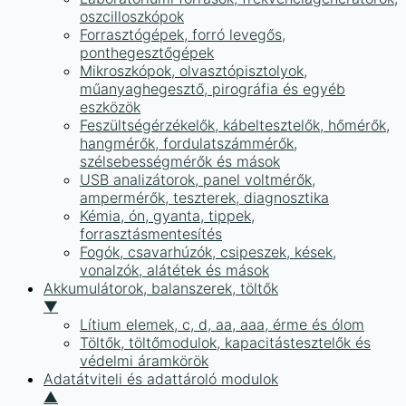
oszcilloszkópok
Forrasztógépek, forró levegős,
ponthegesztőgépek
Mikroszkópok, olvasztópisztolyok,
műanyaghegesztő, pirográfia és egyéb
eszközök
Feszültségérzékelők, kábeltesztelők, hőmérők,
hangmérők, fordulatszámmérők,
szélsebességmérők és mások
USB analizátorok, panel voltmérők,
ampermérők, teszterek, diagnosztika
Kémia, ón, gyanta, tippek,
forrasztásmentesítés
Fogók, csavarhúzók, csipeszek, kések,
vonalzók, alátétek és mások
Akkumulátorok, balanszerek, töltők
▼
Lítium elemek, c, d, aa, aaa, érme és ólom
Töltők, töltőmodulok, kapacitástesztelők és
védelmi áramkörök
Adatátviteli és adattároló modulok
▲