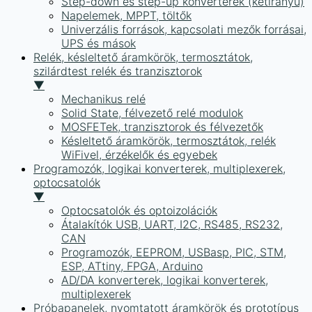
Step-down és step-up konverterek (kétirányú)
Napelemek, MPPT, töltők
Univerzális források, kapcsolati mezők forrásai,
UPS és mások
Relék, késleltető áramkörök, termosztátok,
szilárdtest relék és tranzisztorok
▼
Mechanikus relé
Solid State, félvezető relé modulok
MOSFETek, tranzisztorok és félvezetők
Késleltető áramkörök, termosztátok, relék
WiFivel, érzékelők és egyebek
Programozók, logikai konverterek, multiplexerek,
optocsatolók
▼
Optocsatolók és optoizolációk
Átalakítók USB, UART, I2C, RS485, RS232,
CAN
Programozók, EEPROM, USBasp, PIC, STM,
ESP, ATtiny, FPGA, Arduino
AD/DA konverterek, logikai konverterek,
multiplexerek
Próbapanelek, nyomtatott áramkörök és prototípus