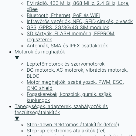
FM rádió, 433 MHz, 868 MHz, 2,4 GHz, Lora,
xBee
Bluetooth, Ethernet, PoE és WiFi
Infravörös vezérlők, NFC, RFID címkék, olvasók
GPS, GPRS, 2G/3G/4G SIM modulok
SD kártyák, FLASH memória, EEPROM,
regiszterek
Antennák, SMA és IPEX csatlakozók
Motorok és meghajtók
▼
Léptetőmotorok és szervomotorok
DC motorok, AC motorok, vibrációs motorok,
BLDC
Motor meghajtók, szabályozók, PWM, ESC,
CNC shield
Fogaskerekek, konzolok, gumik, szíjak,
kuplungok
Tápegységek, adapterek, szabályozók és
feszültségátalakítók
▼
Step-down elektromos átalakítók (lefelé)
Step-up elektromos átalakítók (fel)