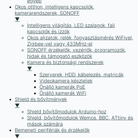
egyéb
Okos otthon, intelligens kapcsolók,
kamerarendszerek, SONOFF
▼
Intelligens világítás, LED szalagok, fali
kapcsolók és izzók
Okos aljzatok, relék, fogyasztásmérés WiFivel,
Zigbee-vel vagy 433MHz-el
SONOFF érzékelők, vezérlők, programozók,
hidak és támogató eszközök
Kamera és biztonsági rendszerek
▼
Szerverek, HDD, kábelezés, matricák
Videokamera készletek
Önálló kamerák PoE
Önálló kamerák WiFi
Shield és bővítmények
▼
Shield bővítőmodulok Arduino-hoz
Shield, bővítőmodulok Wemos, BBC, ATtiny és
mások számára
Bemeneti perifériák és érzékelők
▼