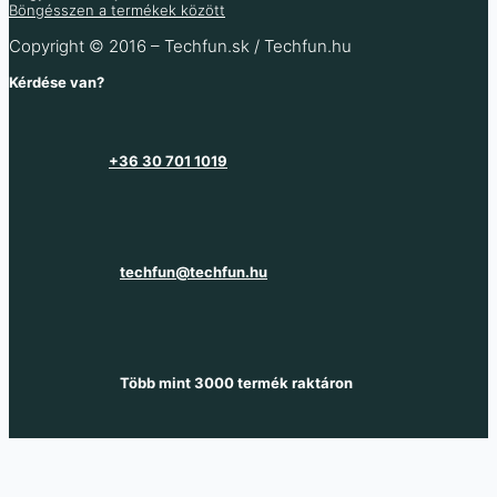
Böngésszen a termékek között
Copyright © 2016 – Techfun.sk / Techfun.hu
Több információ
Kérdése van?
+36 30 701 1019
techfun@techfun.hu
Több mint 3000 termék raktáron