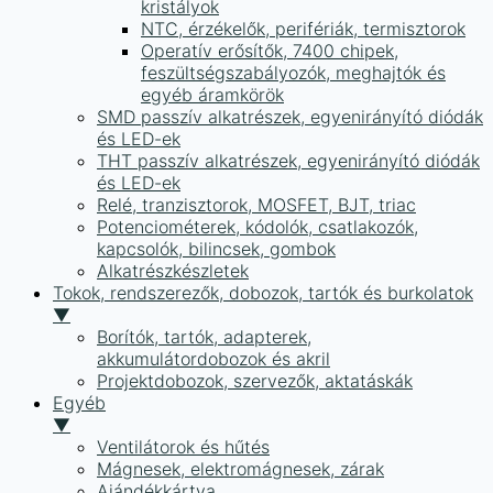
kristályok
NTC, érzékelők, perifériák, termisztorok
Operatív erősítők, 7400 chipek,
feszültségszabályozók, meghajtók és
egyéb áramkörök
SMD passzív alkatrészek, egyenirányító diódák
és LED-ek
THT passzív alkatrészek, egyenirányító diódák
és LED-ek
Relé, tranzisztorok, MOSFET, BJT, triac
Potenciométerek, kódolók, csatlakozók,
kapcsolók, bilincsek, gombok
Alkatrészkészletek
Tokok, rendszerezők, dobozok, tartók és burkolatok
▼
Borítók, tartók, adapterek,
akkumulátordobozok és akril
Projektdobozok, szervezők, aktatáskák
Egyéb
▼
Ventilátorok és hűtés
Mágnesek, elektromágnesek, zárak
Ajándékkártya