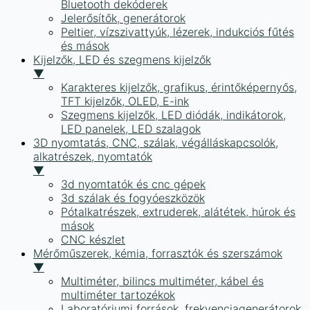
Bluetooth dekóderek
Jelerősítők, generátorok
Peltier, vízszivattyúk, lézerek, indukciós fűtés
és mások
Kijelzők, LED és szegmens kijelzők
▼
Karakteres kijelzők, grafikus, érintőképernyős,
TFT kijelzők, OLED, E-ink
Szegmens kijelzők, LED diódák, indikátorok,
LED panelek, LED szalagok
3D nyomtatás, CNC, szálak, végálláskapcsolók,
alkatrészek, nyomtatók
▼
3d nyomtatók és cnc gépek
3d szálak és fogyóeszközök
Pótalkatrészek, extruderek, alátétek, húrok és
mások
CNC készlet
Mérőműszerek, kémia, forrasztók és szerszámok
▼
Multiméter, bilincs multiméter, kábel és
multiméter tartozékok
Laboratóriumi források, frekvenciagenerátorok,