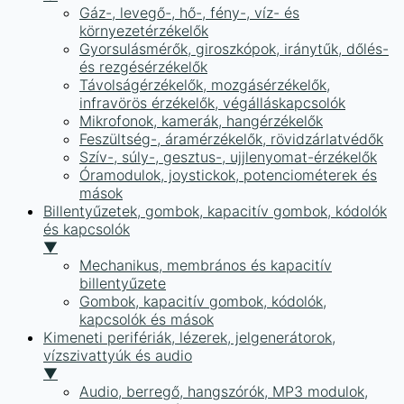
Gáz-, levegő-, hő-, fény-, víz- és
környezetérzékelők
Gyorsulásmérők, giroszkópok, iránytűk, dőlés-
és rezgésérzékelők
Távolságérzékelők, mozgásérzékelők,
infravörös érzékelők, végálláskapcsolók
Mikrofonok, kamerák, hangérzékelők
Feszültség-, áramérzékelők, rövidzárlatvédők
Szív-, súly-, gesztus-, ujjlenyomat-érzékelők
Óramodulok, joystickok, potenciométerek és
mások
Billentyűzetek, gombok, kapacitív gombok, kódolók
és kapcsolók
▼
Mechanikus, membrános és kapacitív
billentyűzete
Gombok, kapacitív gombok, kódolók,
kapcsolók és mások
Kimeneti perifériák, lézerek, jelgenerátorok,
vízszivattyúk és audio
▼
Audio, berregő, hangszórók, MP3 modulok,