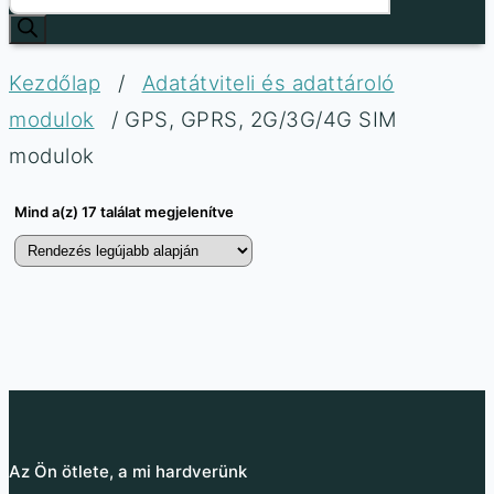
Kezdőlap
/
Adatátviteli és adattároló
modulok
/ GPS, GPRS, 2G/3G/4G SIM
modulok
Mind a(z) 17 találat megjelenítve
Waveshare LC76G
LTE 4G modul A7670E
GNSS modul
GPS/GNSS-szel
6 344
Ft
8 627
Ft
10
–
Az Ön ötlete, a mi hardverünk
4 995
Ft
(ÁFA nélkül
)
931
Ft