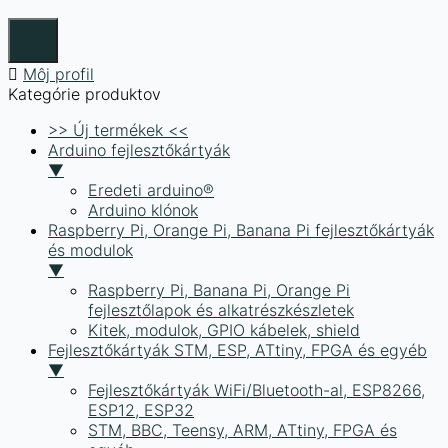
Môj profil
Kategórie produktov
>> Új termékek <<
Arduino fejlesztőkártyák
▼
Eredeti arduino®
Arduino klónok
Raspberry Pi, Orange Pi, Banana Pi fejlesztőkártyák
és modulok
▼
Raspberry Pi, Banana Pi, Orange Pi
fejlesztőlapok és alkatrészkészletek
Kitek, modulok, GPIO kábelek, shield
Fejlesztőkártyák STM, ESP, ATtiny, FPGA és egyéb
▼
Fejlesztőkártyák WiFi/Bluetooth-al, ESP8266,
ESP12, ESP32
STM, BBC, Teensy, ARM, ATtiny, FPGA és