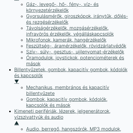
Gáz-, levegő-, hő-, fény-, víz- és
környezetérzékelők
Gyorsulásmérők, giroszkópok, iránytűk, dőlés-
és rezgésérzékelők
Távolságérzékelők, mozgásérzékelők,
infravörös érzékelők, végálláskapcsolók
Mikrofonok, kamerák, hangérzékelők
Feszültség-, áramérzékelők, rövidzárlatvédők
Szív-, súly-, gesztus-, ujjlenyomat-érzékelők
Óramodulok, joystickok, potenciométerek és
mások
Billentyűzetek, gombok, kapacitív gombok, kódolók
és kapcsolók
▼
Mechanikus, membrános és kapacitív
billentyűzete
Gombok, kapacitív gombok, kódolók,
kapcsolók és mások
Kimeneti perifériák, lézerek, jelgenerátorok,
vízszivattyúk és audio
▲
Audio, berregő, hangszórók, MP3 modulok,