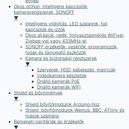
egyéb
Okos otthon, intelligens kapcsolók,
kamerarendszerek, SONOFF
▼
Intelligens világítás, LED szalagok, fali
kapcsolók és izzók
Okos aljzatok, relék, fogyasztásmérés WiFivel,
Zigbee-vel vagy 433MHz-el
SONOFF érzékelők, vezérlők, programozók,
hidak és támogató eszközök
Kamera és biztonsági rendszerek
▼
Szerverek, HDD, kábelezés, matricák
Videokamera készletek
Önálló kamerák PoE
Önálló kamerák WiFi
Shield és bővítmények
▼
Shield bővítőmodulok Arduino-hoz
Shield, bővítőmodulok Wemos, BBC, ATtiny és
mások számára
Bemeneti perifériák és érzékelők
▼