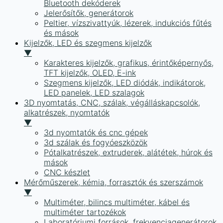
Bluetooth dekóderek
Jelerősítők, generátorok
Peltier, vízszivattyúk, lézerek, indukciós fűtés
és mások
Kijelzők, LED és szegmens kijelzők
▼
Karakteres kijelzők, grafikus, érintőképernyős,
TFT kijelzők, OLED, E-ink
Szegmens kijelzők, LED diódák, indikátorok,
LED panelek, LED szalagok
3D nyomtatás, CNC, szálak, végálláskapcsolók,
alkatrészek, nyomtatók
▼
3d nyomtatók és cnc gépek
3d szálak és fogyóeszközök
Pótalkatrészek, extruderek, alátétek, húrok és
mások
CNC készlet
Mérőműszerek, kémia, forrasztók és szerszámok
▼
Multiméter, bilincs multiméter, kábel és
multiméter tartozékok
Laboratóriumi források, frekvenciagenerátorok,