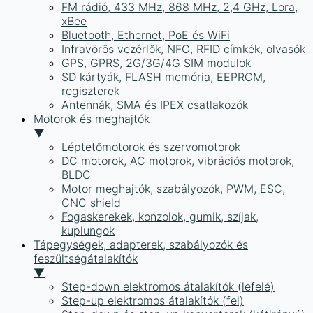
FM rádió, 433 MHz, 868 MHz, 2,4 GHz, Lora,
xBee
Bluetooth, Ethernet, PoE és WiFi
Infravörös vezérlők, NFC, RFID címkék, olvasók
GPS, GPRS, 2G/3G/4G SIM modulok
SD kártyák, FLASH memória, EEPROM,
regiszterek
Antennák, SMA és IPEX csatlakozók
Motorok és meghajtók
▼
Léptetőmotorok és szervomotorok
DC motorok, AC motorok, vibrációs motorok,
BLDC
Motor meghajtók, szabályozók, PWM, ESC,
CNC shield
Fogaskerekek, konzolok, gumik, szíjak,
kuplungok
Tápegységek, adapterek, szabályozók és
feszültségátalakítók
▼
Step-down elektromos átalakítók (lefelé)
Step-up elektromos átalakítók (fel)