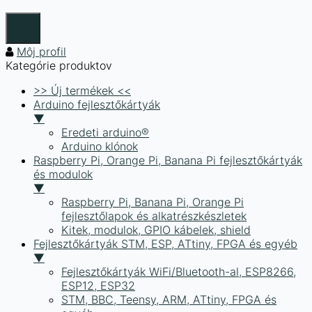
Môj profil
Kategórie produktov
>> Új termékek <<
Arduino fejlesztőkártyák
▼
Eredeti arduino®
Arduino klónok
Raspberry Pi, Orange Pi, Banana Pi fejlesztőkártyák
és modulok
▼
Raspberry Pi, Banana Pi, Orange Pi
fejlesztőlapok és alkatrészkészletek
Kitek, modulok, GPIO kábelek, shield
Fejlesztőkártyák STM, ESP, ATtiny, FPGA és egyéb
▼
Fejlesztőkártyák WiFi/Bluetooth-al, ESP8266,
ESP12, ESP32
STM, BBC, Teensy, ARM, ATtiny, FPGA és