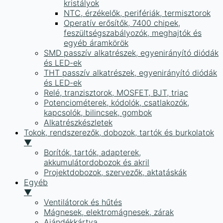
kristályok
NTC, érzékelők, perifériák, termisztorok
Operatív erősítők, 7400 chipek,
feszültségszabályozók, meghajtók és
egyéb áramkörök
SMD passzív alkatrészek, egyenirányító diódák
és LED-ek
THT passzív alkatrészek, egyenirányító diódák
és LED-ek
Relé, tranzisztorok, MOSFET, BJT, triac
Potenciométerek, kódolók, csatlakozók,
kapcsolók, bilincsek, gombok
Alkatrészkészletek
Tokok, rendszerezők, dobozok, tartók és burkolatok
▼
Borítók, tartók, adapterek,
akkumulátordobozok és akril
Projektdobozok, szervezők, aktatáskák
Egyéb
▼
Ventilátorok és hűtés
Mágnesek, elektromágnesek, zárak
Ajándékkártya