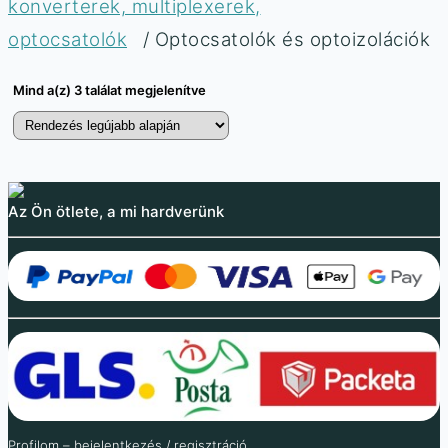
konverterek, multiplexerek,
optocsatolók
/ Optocsatolók és optoizolációk
Mind a(z) 3 találat megjelenítve
Az Ön ötlete, a mi hardverünk
Optocsatoló PC817
Optocsatoló 3.3 V / 5 V
különálló DIP-4
/ 12 V / 24 V leválasztó
feszültség átalakítóval
57
Ft
45
Ft
(ÁFA nélkül
)
3 002
Ft
Az optocsatoló a jelek
Jelátalakító modul
galvanikus leválasztására
többféle változatban
szolgál
Több variáció raktáron
Raktáron 336 db
Profilom – bejelentkezés / regisztráció