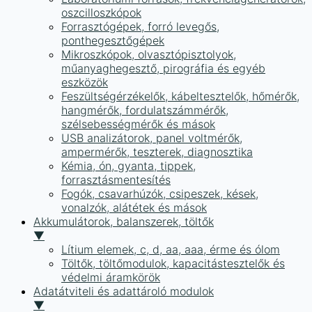
oszcilloszkópok
Forrasztógépek, forró levegős,
ponthegesztőgépek
Mikroszkópok, olvasztópisztolyok,
műanyaghegesztő, pirográfia és egyéb
eszközök
Feszültségérzékelők, kábeltesztelők, hőmérők,
hangmérők, fordulatszámmérők,
szélsebességmérők és mások
USB analizátorok, panel voltmérők,
ampermérők, teszterek, diagnosztika
Kémia, ón, gyanta, tippek,
forrasztásmentesítés
Fogók, csavarhúzók, csipeszek, kések,
vonalzók, alátétek és mások
Akkumulátorok, balanszerek, töltők
▼
Lítium elemek, c, d, aa, aaa, érme és ólom
Töltők, töltőmodulok, kapacitástesztelők és
védelmi áramkörök
Adatátviteli és adattároló modulok
▼