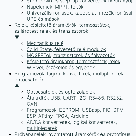
Step-down és step-up konverterek (kétirányú)
Napelemek, MPPT, töltők
Univerzális források, kapcsolati mezők forrásai,
UPS és mások
Relék, késleltető áramkörök, termosztátok,
szilárdtest relék és tranzisztorok
▼
Mechanikus relé
Solid State, félvezető relé modulok
MOSFETek, tranzisztorok és félvezetők
Késleltető áramkörök, termosztátok, relék
WiFivel, érzékelők és egyebek
Programozók, logikai konverterek, multiplexerek,
optocsatolók
▲
Optocsatolók és optoizolációk
Átalakítók USB, UART, I2C, RS485, RS232,
CAN
Programozók, EEPROM, USBasp, PIC, STM,
ESP, ATtiny, FPGA, Arduino
AD/DA konverterek, logikai konverterek,
multiplexerek
Próbapanelek, nyomtatott áramkörök és prototípus