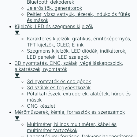
Bluetooth dekóderek
Jelerősítők, generátorok
Peltier, vízszivattyúk, lézerek, indukciós fűtés
és mások
Kijelzők, LED és szegmens kijelzők
▼
Karakteres kijelzők, grafikus, érintőképernyős,
TFT kijelzők, OLED, E-ink
Szegmens kijelzők, LED diódák, indikátorok,
LED panelek, LED szalagok
3D nyomtatás, CNC, szálak, végálláskapcsolók,
alkatrészek, nyomtatók
▼
3d nyomtatók és cnc gépek
3d szálak és fogyóeszközök
Pótalkatrészek, extruderek, alátétek, húrok és
mások
CNC készlet
Mérőműszerek, kémia, forrasztók és szerszámok
▼
Multiméter, bilincs multiméter, kábel és
multiméter tartozékok
Laboratóriumi források, frekvenciagenerátorok,