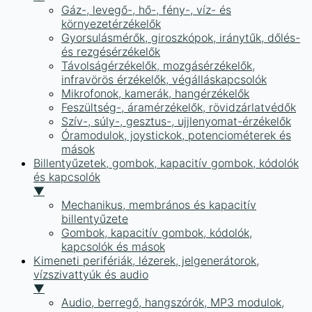
Gáz-, levegő-, hő-, fény-, víz- és
környezetérzékelők
Gyorsulásmérők, giroszkópok, iránytűk, dőlés-
és rezgésérzékelők
Távolságérzékelők, mozgásérzékelők,
infravörös érzékelők, végálláskapcsolók
Mikrofonok, kamerák, hangérzékelők
Feszültség-, áramérzékelők, rövidzárlatvédők
Szív-, súly-, gesztus-, ujjlenyomat-érzékelők
Óramodulok, joystickok, potenciométerek és
mások
Billentyűzetek, gombok, kapacitív gombok, kódolók
és kapcsolók
▼
Mechanikus, membrános és kapacitív
billentyűzete
Gombok, kapacitív gombok, kódolók,
kapcsolók és mások
Kimeneti perifériák, lézerek, jelgenerátorok,
vízszivattyúk és audio
▼
Audio, berregő, hangszórók, MP3 modulok,