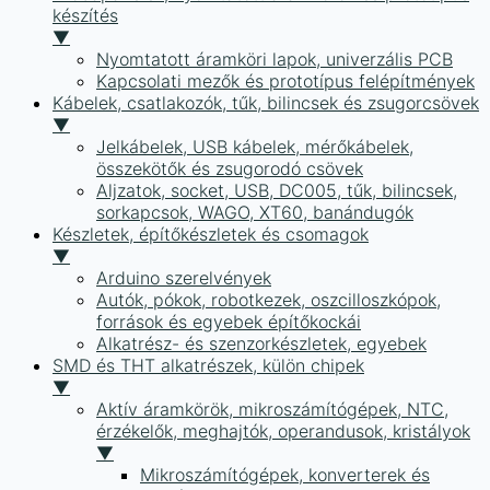
készítés
▼
Nyomtatott áramköri lapok, univerzális PCB
Kapcsolati mezők és prototípus felépítmények
Kábelek, csatlakozók, tűk, bilincsek és zsugorcsövek
▼
Jelkábelek, USB kábelek, mérőkábelek,
összekötők és zsugorodó csövek
Aljzatok, socket, USB, DC005, tűk, bilincsek,
sorkapcsok, WAGO, XT60, banándugók
Készletek, építőkészletek és csomagok
▼
Arduino szerelvények
Autók, pókok, robotkezek, oszcilloszkópok,
források és egyebek építőkockái
Alkatrész- és szenzorkészletek, egyebek
SMD és THT alkatrészek, külön chipek
▼
Aktív áramkörök, mikroszámítógépek, NTC,
érzékelők, meghajtók, operandusok, kristályok
▼
Mikroszámítógépek, konverterek és