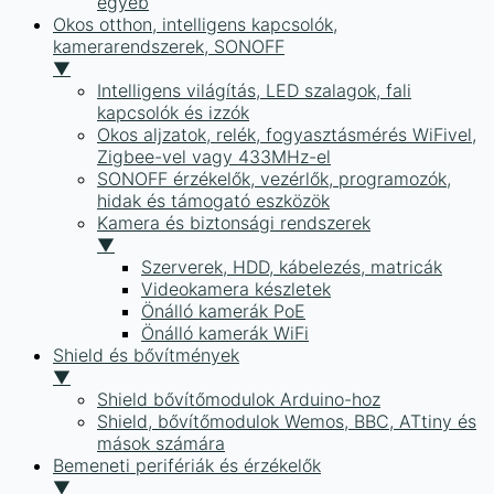
egyéb
Okos otthon, intelligens kapcsolók,
kamerarendszerek, SONOFF
▼
Intelligens világítás, LED szalagok, fali
kapcsolók és izzók
Okos aljzatok, relék, fogyasztásmérés WiFivel,
Zigbee-vel vagy 433MHz-el
SONOFF érzékelők, vezérlők, programozók,
hidak és támogató eszközök
Kamera és biztonsági rendszerek
▼
Szerverek, HDD, kábelezés, matricák
Videokamera készletek
Önálló kamerák PoE
Önálló kamerák WiFi
Shield és bővítmények
▼
Shield bővítőmodulok Arduino-hoz
Shield, bővítőmodulok Wemos, BBC, ATtiny és
mások számára
Bemeneti perifériák és érzékelők
▼