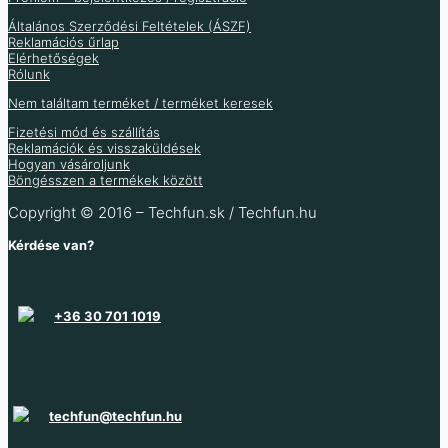
PC817 szigetelő
Általános Szerződési Feltételek (ÁSZF)
Több információ
Reklamációs űrlap
optocsatlakozó
Elérhetőségek
különböző típusok
Rólunk
Nem találtam terméket / terméket keresek
685
Ft
1 501
Ft
–
Fizetési mód és szállítás
Reklamációk és visszaküldések
Hogyan vásároljunk
Modul, amely lehetővé
Böngésszen a termékek között
teszi a mikrokontroller
jeleinek elkülönítését az
Copyright © 2016 – Techfun.sk / Techfun.hu
eszközök tápegységétől
Kérdése van?
Több variáció raktáron
Több információ
+36 30 701 1019
techfun@techfun.hu