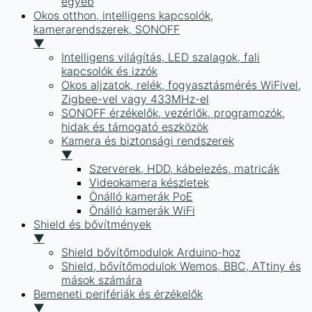
egyéb
Okos otthon, intelligens kapcsolók,
kamerarendszerek, SONOFF
▼
Intelligens világítás, LED szalagok, fali
kapcsolók és izzók
Okos aljzatok, relék, fogyasztásmérés WiFivel,
Zigbee-vel vagy 433MHz-el
SONOFF érzékelők, vezérlők, programozók,
hidak és támogató eszközök
Kamera és biztonsági rendszerek
▼
Szerverek, HDD, kábelezés, matricák
Videokamera készletek
Önálló kamerák PoE
Önálló kamerák WiFi
Shield és bővítmények
▼
Shield bővítőmodulok Arduino-hoz
Shield, bővítőmodulok Wemos, BBC, ATtiny és
mások számára
Bemeneti perifériák és érzékelők
▼