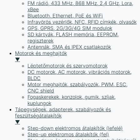
FM rádió, 433 MHz, 868 MHz, 2,4 GHz, Lora,
xBee
Bluetooth, Ethernet, PoE és WiFi
Infravörös vezérlők, NFC, RFID címkék, olvasók
GPS, GPRS, 2G/3G/4G SIM modulok
SD kártyák, FLASH memória, EEPROM,
regiszterek
Antennák, SMA és IPEX csatlakozók
Motorok és meghajtók
▼
Léptetőmotorok és szervomotorok
DC motorok, AC motorok, vibrációs motorok,
BLDC
Motor meghajtók, szabályozók, PWM, ESC,
CNC shield
Fogaskerekek, konzolok, gumik, szíjak,
kuplungok
Tápegységek, adapterek, szabályozók és
feszültségátalakítók
▼
Step-down elektromos átalakítók (lefelé)
Step-up elektromos átalakítók (fel)