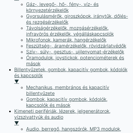
Gáz-, levegő-, hő-, fény-, víz- és
környezetérzékelők
Gyorsulásmérők, giroszkópok, iránytűk, dőlés-
és rezgésérzékelők
Távolságérzékelők, mozgásérzékelők,
infravörös érzékelők, végálláskapcsolók
Mikrofonok, kamerák, hangérzékelők
Feszültség-, áramérzékelők, rövidzárlatvédők
Szív-, súly-, gesztus-, ujjlenyomat-érzékelők
Óramodulok, joystickok, potenciométerek és
mások
Billentyűzetek, gombok, kapacitív gombok, kódolók
és kapcsolók
▼
Mechanikus, membrános és kapacitív
billentyűzete
Gombok, kapacitív gombok, kódolók,
kapcsolók és mások
Kimeneti perifériák, lézerek, jelgenerátorok,
vízszivattyúk és audio
▼
Audio, berregő, hangszórók, MP3 modulok,