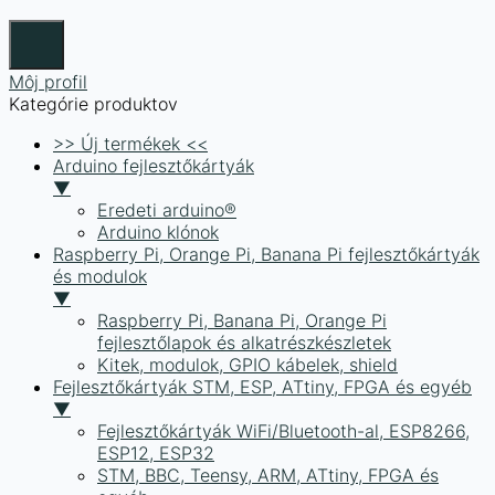
Môj profil
Kategórie produktov
>> Új termékek <<
Arduino fejlesztőkártyák
▼
Eredeti arduino®
Arduino klónok
Raspberry Pi, Orange Pi, Banana Pi fejlesztőkártyák
és modulok
▼
Raspberry Pi, Banana Pi, Orange Pi
fejlesztőlapok és alkatrészkészletek
Kitek, modulok, GPIO kábelek, shield
Fejlesztőkártyák STM, ESP, ATtiny, FPGA és egyéb
▼
Fejlesztőkártyák WiFi/Bluetooth-al, ESP8266,
ESP12, ESP32
STM, BBC, Teensy, ARM, ATtiny, FPGA és