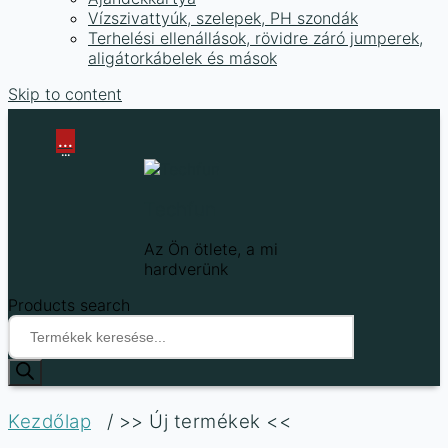
Vízszivattyúk, szelepek, PH szondák
Terhelési ellenállások, rövidre záró jumperek,
aligátorkábelek és mások
Skip to content
...
...
Techfun
Az Ön ötlete, a mi
hardverünk
Products search
Kezdőlap
/ >> Új termékek <<