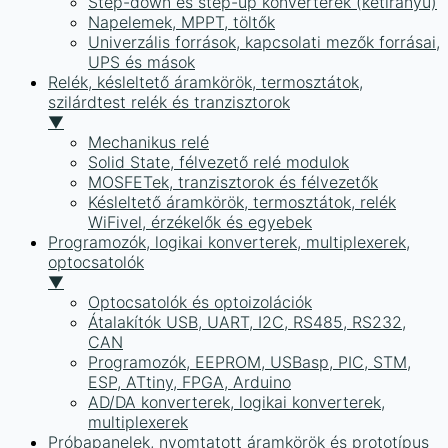
Step-down és step-up konverterek (kétirányú)
Napelemek, MPPT, töltők
Univerzális források, kapcsolati mezők forrásai,
UPS és mások
Relék, késleltető áramkörök, termosztátok,
szilárdtest relék és tranzisztorok
▼
Mechanikus relé
Solid State, félvezető relé modulok
MOSFETek, tranzisztorok és félvezetők
Késleltető áramkörök, termosztátok, relék
WiFivel, érzékelők és egyebek
Programozók, logikai konverterek, multiplexerek,
optocsatolók
▼
Optocsatolók és optoizolációk
Átalakítók USB, UART, I2C, RS485, RS232,
CAN
Programozók, EEPROM, USBasp, PIC, STM,
ESP, ATtiny, FPGA, Arduino
AD/DA konverterek, logikai konverterek,
multiplexerek
Próbapanelek, nyomtatott áramkörök és prototípus