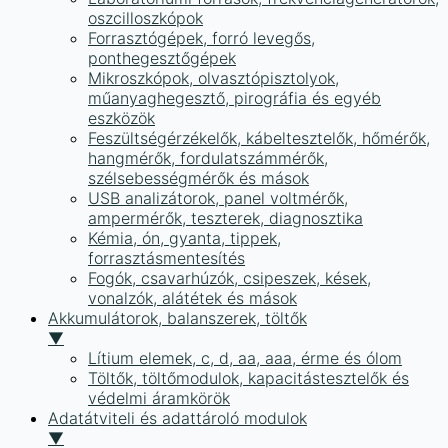
oszcilloszkópok
Forrasztógépek, forró levegős,
ponthegesztőgépek
Mikroszkópok, olvasztópisztolyok,
műanyaghegesztő, pirográfia és egyéb
eszközök
Feszültségérzékelők, kábeltesztelők, hőmérők,
hangmérők, fordulatszámmérők,
szélsebességmérők és mások
USB analizátorok, panel voltmérők,
ampermérők, teszterek, diagnosztika
Kémia, ón, gyanta, tippek,
forrasztásmentesítés
Fogók, csavarhúzók, csipeszek, kések,
vonalzók, alátétek és mások
Akkumulátorok, balanszerek, töltők
▼
Lítium elemek, c, d, aa, aaa, érme és ólom
Töltők, töltőmodulok, kapacitástesztelők és
védelmi áramkörök
Adatátviteli és adattároló modulok
▼