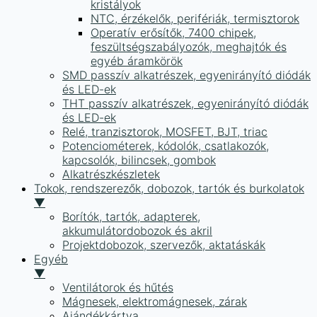
kristályok
NTC, érzékelők, perifériák, termisztorok
Operatív erősítők, 7400 chipek,
feszültségszabályozók, meghajtók és
egyéb áramkörök
SMD passzív alkatrészek, egyenirányító diódák
és LED-ek
THT passzív alkatrészek, egyenirányító diódák
és LED-ek
Relé, tranzisztorok, MOSFET, BJT, triac
Potenciométerek, kódolók, csatlakozók,
kapcsolók, bilincsek, gombok
Alkatrészkészletek
Tokok, rendszerezők, dobozok, tartók és burkolatok
▼
Borítók, tartók, adapterek,
akkumulátordobozok és akril
Projektdobozok, szervezők, aktatáskák
Egyéb
▼
Ventilátorok és hűtés
Mágnesek, elektromágnesek, zárak
Ajándékkártya