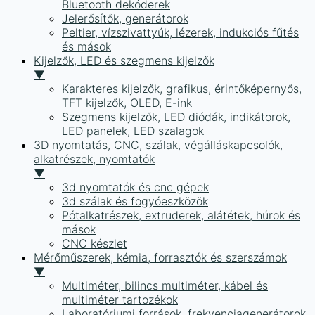
Bluetooth dekóderek
Jelerősítők, generátorok
Peltier, vízszivattyúk, lézerek, indukciós fűtés
és mások
Kijelzők, LED és szegmens kijelzők
▼
Karakteres kijelzők, grafikus, érintőképernyős,
TFT kijelzők, OLED, E-ink
Szegmens kijelzők, LED diódák, indikátorok,
LED panelek, LED szalagok
3D nyomtatás, CNC, szálak, végálláskapcsolók,
alkatrészek, nyomtatók
▼
3d nyomtatók és cnc gépek
3d szálak és fogyóeszközök
Pótalkatrészek, extruderek, alátétek, húrok és
mások
CNC készlet
Mérőműszerek, kémia, forrasztók és szerszámok
▼
Multiméter, bilincs multiméter, kábel és
multiméter tartozékok
Laboratóriumi források, frekvenciagenerátorok,