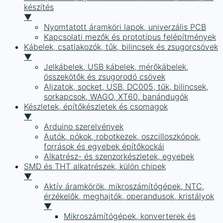
készítés
▼
Nyomtatott áramköri lapok, univerzális PCB
Kapcsolati mezők és prototípus felépítmények
Kábelek, csatlakozók, tűk, bilincsek és zsugorcsövek
▼
Jelkábelek, USB kábelek, mérőkábelek,
összekötők és zsugorodó csövek
Aljzatok, socket, USB, DC005, tűk, bilincsek,
sorkapcsok, WAGO, XT60, banándugók
Készletek, építőkészletek és csomagok
▼
Arduino szerelvények
Autók, pókok, robotkezek, oszcilloszkópok,
források és egyebek építőkockái
Alkatrész- és szenzorkészletek, egyebek
SMD és THT alkatrészek, külön chipek
▼
Aktív áramkörök, mikroszámítógépek, NTC,
érzékelők, meghajtók, operandusok, kristályok
▼
Mikroszámítógépek, konverterek és