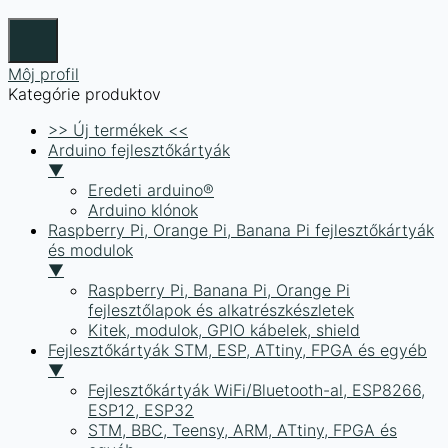
Môj profil
Kategórie produktov
>> Új termékek <<
Arduino fejlesztőkártyák
▼
Eredeti arduino®
Arduino klónok
Raspberry Pi, Orange Pi, Banana Pi fejlesztőkártyák
és modulok
▼
Raspberry Pi, Banana Pi, Orange Pi
fejlesztőlapok és alkatrészkészletek
Kitek, modulok, GPIO kábelek, shield
Fejlesztőkártyák STM, ESP, ATtiny, FPGA és egyéb
▼
Fejlesztőkártyák WiFi/Bluetooth-al, ESP8266,
ESP12, ESP32
STM, BBC, Teensy, ARM, ATtiny, FPGA és