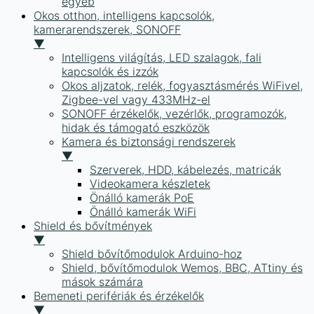
egyéb
Okos otthon, intelligens kapcsolók,
kamerarendszerek, SONOFF
▼
Intelligens világítás, LED szalagok, fali
kapcsolók és izzók
Okos aljzatok, relék, fogyasztásmérés WiFivel,
Zigbee-vel vagy 433MHz-el
SONOFF érzékelők, vezérlők, programozók,
hidak és támogató eszközök
Kamera és biztonsági rendszerek
▼
Szerverek, HDD, kábelezés, matricák
Videokamera készletek
Önálló kamerák PoE
Önálló kamerák WiFi
Shield és bővítmények
▼
Shield bővítőmodulok Arduino-hoz
Shield, bővítőmodulok Wemos, BBC, ATtiny és
mások számára
Bemeneti perifériák és érzékelők
▼