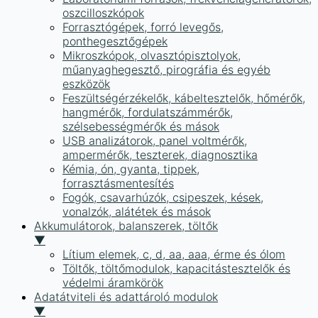
oszcilloszkópok
Forrasztógépek, forró levegős,
ponthegesztőgépek
Mikroszkópok, olvasztópisztolyok,
műanyaghegesztő, pirográfia és egyéb
eszközök
Feszültségérzékelők, kábeltesztelők, hőmérők,
hangmérők, fordulatszámmérők,
szélsebességmérők és mások
USB analizátorok, panel voltmérők,
ampermérők, teszterek, diagnosztika
Kémia, ón, gyanta, tippek,
forrasztásmentesítés
Fogók, csavarhúzók, csipeszek, kések,
vonalzók, alátétek és mások
Akkumulátorok, balanszerek, töltők
▼
Lítium elemek, c, d, aa, aaa, érme és ólom
Töltők, töltőmodulok, kapacitástesztelők és
védelmi áramkörök
Adatátviteli és adattároló modulok
▼