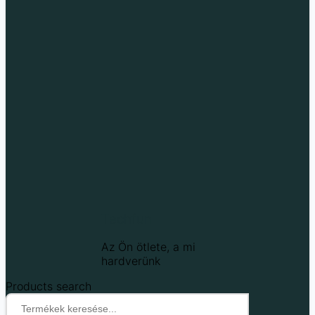
Techfun
Az Ön ötlete, a mi
hardverünk
Products search