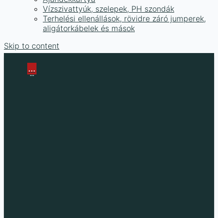
Vízszivattyúk, szelepek, PH szondák
Terhelési ellenállások, rövidre záró jumperek,
aligátorkábelek és mások
Skip to content
...
...