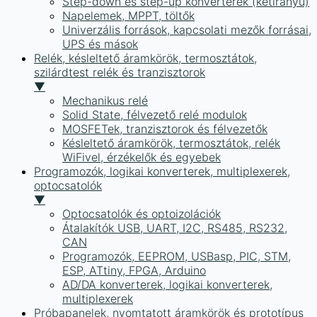
Step-down és step-up konverterek (kétirányú)
Napelemek, MPPT, töltők
Univerzális források, kapcsolati mezők forrásai,
UPS és mások
Relék, késleltető áramkörök, termosztátok,
szilárdtest relék és tranzisztorok
▼
Mechanikus relé
Solid State, félvezető relé modulok
MOSFETek, tranzisztorok és félvezetők
Késleltető áramkörök, termosztátok, relék
WiFivel, érzékelők és egyebek
Programozók, logikai konverterek, multiplexerek,
optocsatolók
▼
Optocsatolók és optoizolációk
Átalakítók USB, UART, I2C, RS485, RS232,
CAN
Programozók, EEPROM, USBasp, PIC, STM,
ESP, ATtiny, FPGA, Arduino
AD/DA konverterek, logikai konverterek,
multiplexerek
Próbapanelek, nyomtatott áramkörök és prototípus