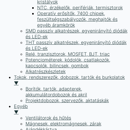
kristályok
NTC, érzékelők, perifériák, termisztorok
Operatív erősítők, 7400 chipek,
feszültségszabályozók, meghajtók és
egyéb áramkörök
SMD passzív alkatrészek, egyenirányító diódák
és LED-ek
THT passzív alkatrészek, egyenirányító diódák
és LED-ek
Relé, tranzisztorok, MOSFET, BJT, triac
Potenciométerek, kódolók, csatlakozók,
kapcsolók, bilincsek, gombok
Alkatrészkészletek
Tokok, rendszerezők, dobozok, tartók és burkolatok
▼
Borítók, tartók, adapterek,
akkumulátordobozok és akril
Projektdobozok, szervezők, aktatáskák
Egyéb
▼
Ventilátorok és hűtés
Mágnesek, elektromágnesek, zárak
Ajándékkártya