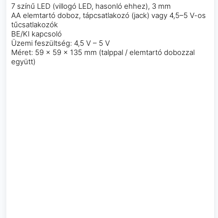
7 színű LED (villogó LED, hasonló ehhez), 3 mm
AA elemtartó doboz, tápcsatlakozó (jack) vagy 4,5–5 V-os
tűcsatlakozók
BE/KI kapcsoló
Üzemi feszültség: 4,5 V – 5 V
Méret: 59 × 59 × 135 mm (talppal / elemtartó dobozzal
együtt)