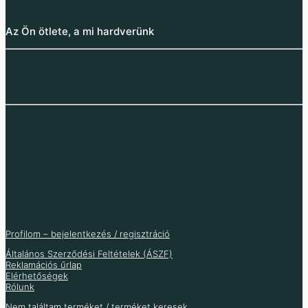
Az Ön ötlete, a mi hardverünk
Robotautó készlet
2WD autóépítő készlet
Csak mechanikus
Többszínű 500 db LED
4WD
kerek talpazattal
alkatrészeket
+ műanyag rendező
tartalmazó pókkészlet
18 987
Ft
3 611
Ft
2 623
Ft
3
–
14 950
Ft
2 843
Ft
(ÁFA nélkül
)
(ÁFA nélkül
)
Profilom – bejelentkezés / regisztráció
382
Ft
25 468
Ft
Általános Szerződési Feltételek (ÁSZF)
20 054
Ft
(ÁFA nélkül
)
Reklamációs űrlap
Raktáron 7 db
Raktáron 20 db
Elérhetőségek
Több variáció raktáron
Rólunk
Raktáron 1 db
Nem találtam terméket / terméket keresek