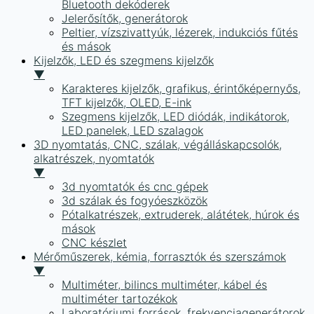
Bluetooth dekóderek
Jelerősítők, generátorok
Peltier, vízszivattyúk, lézerek, indukciós fűtés
és mások
Kijelzők, LED és szegmens kijelzők
▼
Karakteres kijelzők, grafikus, érintőképernyős,
TFT kijelzők, OLED, E-ink
Szegmens kijelzők, LED diódák, indikátorok,
LED panelek, LED szalagok
3D nyomtatás, CNC, szálak, végálláskapcsolók,
alkatrészek, nyomtatók
▼
3d nyomtatók és cnc gépek
3d szálak és fogyóeszközök
Pótalkatrészek, extruderek, alátétek, húrok és
mások
CNC készlet
Mérőműszerek, kémia, forrasztók és szerszámok
▼
Multiméter, bilincs multiméter, kábel és
multiméter tartozékok
Laboratóriumi források, frekvenciagenerátorok,