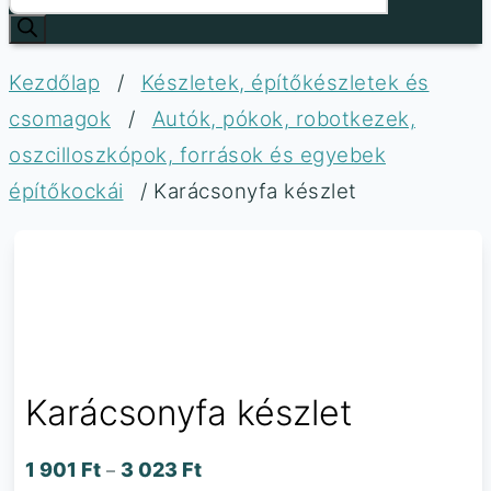
Kezdőlap
/
Készletek, építőkészletek és
csomagok
/
Autók, pókok, robotkezek,
oszcilloszkópok, források és egyebek
építőkockái
/ Karácsonyfa készlet
Karácsonyfa készlet
1 901
Ft
3 023
Ft
–