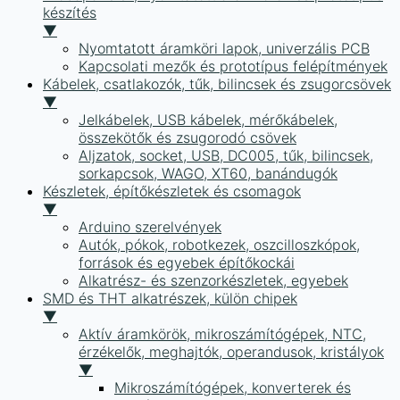
készítés
▼
Nyomtatott áramköri lapok, univerzális PCB
Kapcsolati mezők és prototípus felépítmények
Kábelek, csatlakozók, tűk, bilincsek és zsugorcsövek
▼
Jelkábelek, USB kábelek, mérőkábelek,
összekötők és zsugorodó csövek
Aljzatok, socket, USB, DC005, tűk, bilincsek,
sorkapcsok, WAGO, XT60, banándugók
Készletek, építőkészletek és csomagok
▼
Arduino szerelvények
Autók, pókok, robotkezek, oszcilloszkópok,
források és egyebek építőkockái
Alkatrész- és szenzorkészletek, egyebek
SMD és THT alkatrészek, külön chipek
▼
Aktív áramkörök, mikroszámítógépek, NTC,
érzékelők, meghajtók, operandusok, kristályok
▼
Mikroszámítógépek, konverterek és