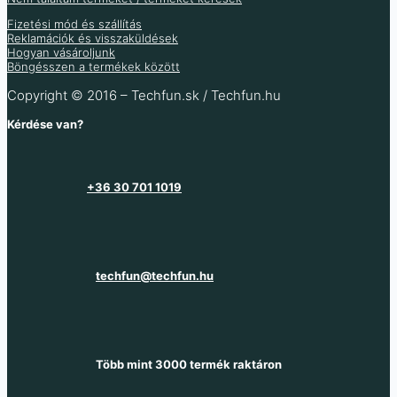
Több információ
Fizetési mód és szállítás
Reklamációk és visszaküldések
Hogyan vásároljunk
Böngésszen a termékek között
Copyright © 2016 – Techfun.sk / Techfun.hu
Kérdése van?
+36 30 701 1019
techfun@techfun.hu
Több mint 3000 termék raktáron