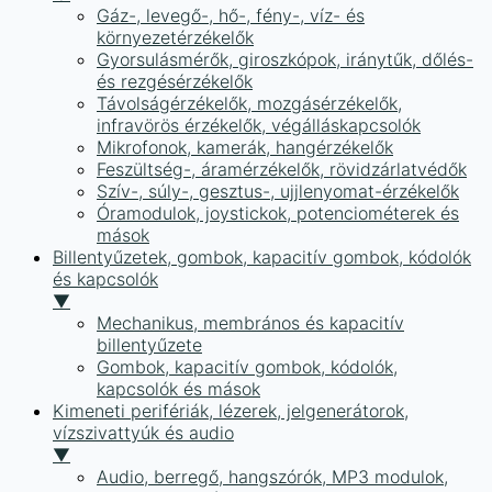
Gáz-, levegő-, hő-, fény-, víz- és
környezetérzékelők
Gyorsulásmérők, giroszkópok, iránytűk, dőlés-
és rezgésérzékelők
Távolságérzékelők, mozgásérzékelők,
infravörös érzékelők, végálláskapcsolók
Mikrofonok, kamerák, hangérzékelők
Feszültség-, áramérzékelők, rövidzárlatvédők
Szív-, súly-, gesztus-, ujjlenyomat-érzékelők
Óramodulok, joystickok, potenciométerek és
mások
Billentyűzetek, gombok, kapacitív gombok, kódolók
és kapcsolók
▼
Mechanikus, membrános és kapacitív
billentyűzete
Gombok, kapacitív gombok, kódolók,
kapcsolók és mások
Kimeneti perifériák, lézerek, jelgenerátorok,
vízszivattyúk és audio
▼
Audio, berregő, hangszórók, MP3 modulok,