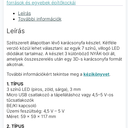
források és egyebek építőkockái
Leírás
További információk
Leírás
Szétszerelt állapotban lévő karácsonyfa készlet. Kétféle
verzió közül lehet választani: az egyik 7 színű, villogó LED
diódákat tartalmaz. A készlet 3 különböző NYÁK-ból áll,
amelyek összeszerelés után egy 3D-s karácsonyfa formát
alkotnak.
További információkért tekintse meg a
kézikönyvet
.
1. TÍPUS
3 színű LED (piros, zöld, sárga), 3 mm
Micro USB csatlakozó a tápellátáshoz vagy 4,5–5 V-os
tűcsatlakozók
BE/KI kapcsoló
Üzemi feszültség: 4,5 V – 5 V
Méret: 59 × 59 × 117 mm
2. TÍPUS