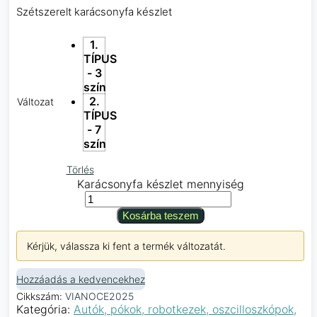
Szétszerelt karácsonyfa készlet
1.
TÍPUS
- 3
szín
2.
Változat
TÍPUS
- 7
szín
Törlés
Karácsonyfa készlet mennyiség
Kosárba teszem
Kérjük, válassza ki fent a termék változatát.
Hozzáadás a kedvencekhez
Cikkszám:
VIANOCE2025
Kategória:
Autók, pókok, robotkezek, oszcilloszkópok,