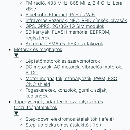
FM rádió, 433 MHz, 868 MHz, 2,4 GHz, Lora,
xBee
Bluetooth, Ethernet, PoE és WiFi
Infravörös vezérlők, NFC, RFID címkék, olvasók
GPS, GPRS, 2G/3G/4G SIM modulok
SD kártyák, FLASH memória, EEPROM,
regiszterek
Antennák, SMA és IPEX csatlakozók
Motorok és meghajtók
▼
Léptetőmotorok és szervomotorok
DC motorok, AC motorok, vibrációs motorok,
BLDC
Motor meghajtók, szabályozók, PWM, ESC,
CNC shield
Fogaskerekek, konzolok, gumik, szíjak,
kuplungok
Tápegységek, adapterek, szabályozók és
feszültségátalakítók
▼
Step-down elektromos átalakítók (lefelé)
Step-up elektromos átalakítók (fel)