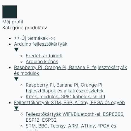
Môj profil
Kategórie produktov
>> Új termékek <<
Arduino fejlesztőkártyák
▼
Eredeti arduino®
Arduino klónok
Raspberry Pi, Orange Pi, Banana Pi fejlesztőkártyák
és modulok
▼
Raspberry Pi, Banana Pi, Orange Pi
fejlesztőlapok és alkatrészkészletek
Kitek, modulok, GPIO kábelek, shield
Fejlesztőkártyák STM, ESP, ATtiny, FPGA és egyéb
▼
Fejlesztőkártyák WiFi/Bluetooth-al, ESP8266,
ESP12, ESP32
STM, BBC, Teensy, ARM, ATtiny, FPGA és