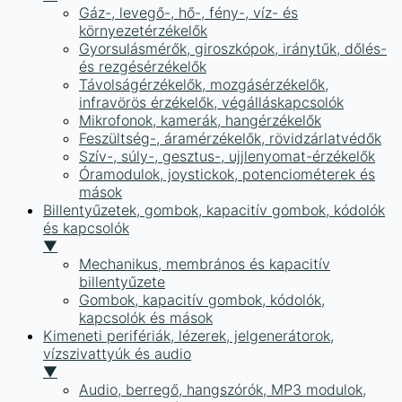
Gáz-, levegő-, hő-, fény-, víz- és
környezetérzékelők
Gyorsulásmérők, giroszkópok, iránytűk, dőlés-
és rezgésérzékelők
Távolságérzékelők, mozgásérzékelők,
infravörös érzékelők, végálláskapcsolók
Mikrofonok, kamerák, hangérzékelők
Feszültség-, áramérzékelők, rövidzárlatvédők
Szív-, súly-, gesztus-, ujjlenyomat-érzékelők
Óramodulok, joystickok, potenciométerek és
mások
Billentyűzetek, gombok, kapacitív gombok, kódolók
és kapcsolók
▼
Mechanikus, membrános és kapacitív
billentyűzete
Gombok, kapacitív gombok, kódolók,
kapcsolók és mások
Kimeneti perifériák, lézerek, jelgenerátorok,
vízszivattyúk és audio
▼
Audio, berregő, hangszórók, MP3 modulok,