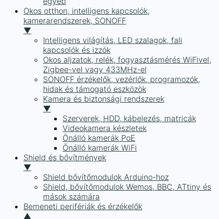
egyéb
Okos otthon, intelligens kapcsolók,
kamerarendszerek, SONOFF
▼
Intelligens világítás, LED szalagok, fali
kapcsolók és izzók
Okos aljzatok, relék, fogyasztásmérés WiFivel,
Zigbee-vel vagy 433MHz-el
SONOFF érzékelők, vezérlők, programozók,
hidak és támogató eszközök
Kamera és biztonsági rendszerek
▼
Szerverek, HDD, kábelezés, matricák
Videokamera készletek
Önálló kamerák PoE
Önálló kamerák WiFi
Shield és bővítmények
▼
Shield bővítőmodulok Arduino-hoz
Shield, bővítőmodulok Wemos, BBC, ATtiny és
mások számára
Bemeneti perifériák és érzékelők
▲