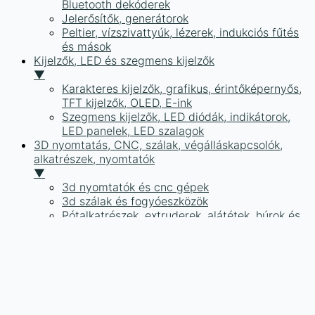
Bluetooth dekóderek
Jelerősítők, generátorok
Peltier, vízszivattyúk, lézerek, indukciós fűtés
és mások
Kijelzők, LED és szegmens kijelzők
▼
Karakteres kijelzők, grafikus, érintőképernyős,
TFT kijelzők, OLED, E-ink
Szegmens kijelzők, LED diódák, indikátorok,
LED panelek, LED szalagok
3D nyomtatás, CNC, szálak, végálláskapcsolók,
alkatrészek, nyomtatók
▼
3d nyomtatók és cnc gépek
3d szálak és fogyóeszközök
Pótalkatrészek, extruderek, alátétek, húrok és
mások
CNC készlet
Mérőműszerek, kémia, forrasztók és szerszámok
▼
Multiméter, bilincs multiméter, kábel és
multiméter tartozékok
Laboratóriumi források, frekvenciagenerátorok,