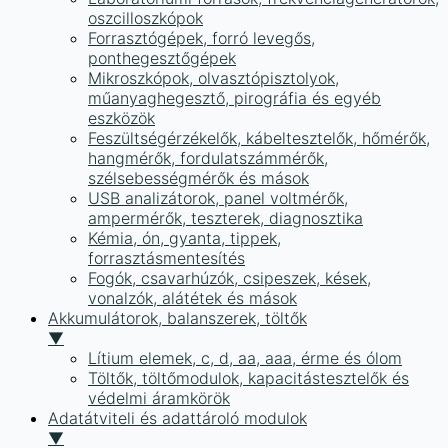
oszcilloszkópok
Forrasztógépek, forró levegős,
ponthegesztőgépek
Mikroszkópok, olvasztópisztolyok,
műanyaghegesztő, pirográfia és egyéb
eszközök
Feszültségérzékelők, kábeltesztelők, hőmérők,
hangmérők, fordulatszámmérők,
szélsebességmérők és mások
USB analizátorok, panel voltmérők,
ampermérők, teszterek, diagnosztika
Kémia, ón, gyanta, tippek,
forrasztásmentesítés
Fogók, csavarhúzók, csipeszek, kések,
vonalzók, alátétek és mások
Akkumulátorok, balanszerek, töltők
▼
Lítium elemek, c, d, aa, aaa, érme és ólom
Töltők, töltőmodulok, kapacitástesztelők és
védelmi áramkörök
Adatátviteli és adattároló modulok
▼