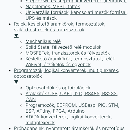
Step-down és step-up konverterek (kétirányú)
Napelemek, MPPT, töltők
Univerzális források, kapcsolati mezők forrásai,
UPS és mások
Relék, késleltető áramkörök, termosztátok,
szilárdtest relék és tranzisztorok
▼
Mechanikus relé
Solid State, félvezető relé modulok
MOSFETek, tranzisztorok és félvezetők
Késleltető áramkörök, termosztátok, relék
WiFivel, érzékelők és egyebek
Programozók, logikai konverterek, multiplexerek,
optocsatolók
▼
Optocsatolók és optoizolációk
Átalakítók USB, UART, I2C, RS485, RS232,
CAN
Programozók, EEPROM, USBasp, PIC, STM,
ESP, ATtiny, FPGA, Arduino
AD/DA konverterek, logikai konverterek,
multiplexerek
Próbapanelek, nyomtatott áramkörök és prototípus