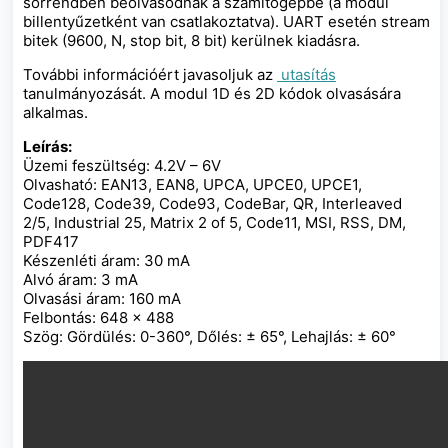
sorrendben beolvasódnak a számítógépbe (a modul
billentyűzetként van csatlakoztatva). UART esetén stream
bitek (9600, N, stop bit, 8 bit) kerülnek kiadásra.
További információért javasoljuk az
utasítás
tanulmányozását. A modul 1D és 2D kódok olvasására
alkalmas.
Leírás:
Üzemi feszültség: 4.2V – 6V
Olvasható: EAN13, EAN8, UPCA, UPCE0, UPCE1,
Code128, Code39, Code93, CodeBar, QR, Interleaved
2/5, Industrial 25, Matrix 2 of 5, Code11, MSI, RSS, DM,
PDF417
Készenléti áram: 30 mA
Alvó áram: 3 mA
Olvasási áram: 160 mA
Felbontás: 648 × 488
Szög: Gördülés: 0-360°, Dőlés: ± 65°, Lehajlás: ± 60°