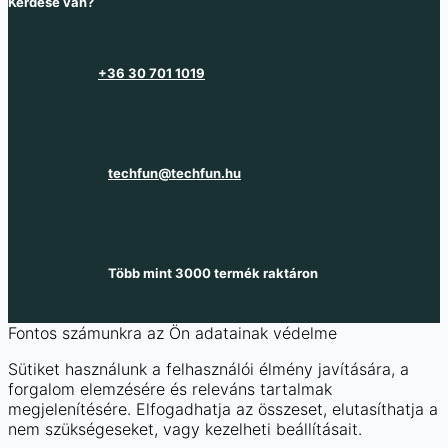
Kérdése van?
+36 30 701 1019
techfun@techfun.hu
Több mint 3000 termék raktáron
Fontos számunkra az Ön adatainak védelme
Sütiket használunk a felhasználói élmény javítására, a
forgalom elemzésére és releváns tartalmak
megjelenítésére. Elfogadhatja az összeset, elutasíthatja a
nem szükségeseket, vagy kezelheti beállításait.