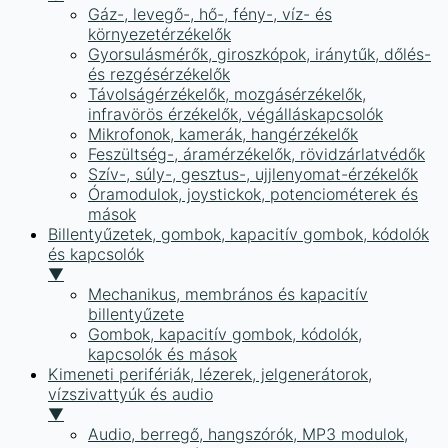
Gáz-, levegő-, hő-, fény-, víz- és
környezetérzékelők
Gyorsulásmérők, giroszkópok, iránytűk, dőlés-
és rezgésérzékelők
Távolságérzékelők, mozgásérzékelők,
infravörös érzékelők, végálláskapcsolók
Mikrofonok, kamerák, hangérzékelők
Feszültség-, áramérzékelők, rövidzárlatvédők
Szív-, súly-, gesztus-, ujjlenyomat-érzékelők
Óramodulok, joystickok, potenciométerek és
mások
Billentyűzetek, gombok, kapacitív gombok, kódolók
és kapcsolók
▼
Mechanikus, membrános és kapacitív
billentyűzete
Gombok, kapacitív gombok, kódolók,
kapcsolók és mások
Kimeneti perifériák, lézerek, jelgenerátorok,
vízszivattyúk és audio
▼
Audio, berregő, hangszórók, MP3 modulok,