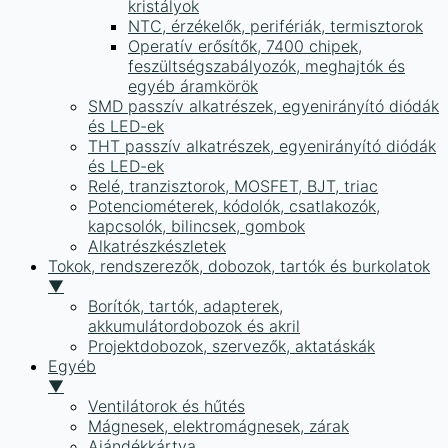
kristályok
NTC, érzékelők, perifériák, termisztorok
Operatív erősítők, 7400 chipek,
feszültségszabályozók, meghajtók és
egyéb áramkörök
SMD passzív alkatrészek, egyenirányító diódák
és LED-ek
THT passzív alkatrészek, egyenirányító diódák
és LED-ek
Relé, tranzisztorok, MOSFET, BJT, triac
Potenciométerek, kódolók, csatlakozók,
kapcsolók, bilincsek, gombok
Alkatrészkészletek
Tokok, rendszerezők, dobozok, tartók és burkolatok
▼
Borítók, tartók, adapterek,
akkumulátordobozok és akril
Projektdobozok, szervezők, aktatáskák
Egyéb
▼
Ventilátorok és hűtés
Mágnesek, elektromágnesek, zárak
Ajándékkártya