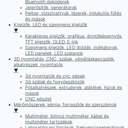
Bluetooth dekóderek
Jelerősítők, generátorok
Peltier, vízszivattyúk, lézerek, indukciós fűtés
és mások
Kijelzők, LED és szegmens kijelzők
▼
Karakteres kijelzők, grafikus, érintőképernyős,
TFT kijelzők, OLED, E-ink
Szegmens kijelzők, LED diódák, indikátorok,
LED panelek, LED szalagok
3D nyomtatás, CNC, szálak, végálláskapcsolók,
alkatrészek, nyomtatók
▼
3d nyomtatók és cnc gépek
3d szálak és fogyóeszközök
Pótalkatrészek, extruderek, alátétek, húrok és
mások
CNC készlet
Mérőműszerek, kémia, forrasztók és szerszámok
▼
Multiméter, bilincs multiméter, kábel és
multiméter tartozékok
Laboratóriumi források, frekvenciagenerátorok,