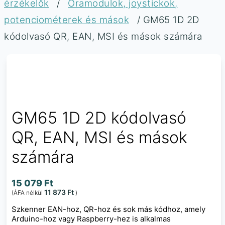
érzékelők
/
Óramodulok, joystickok,
potenciométerek és mások
/ GM65 1D 2D
kódolvasó QR, EAN, MSI és mások számára
GM65 1D 2D kódolvasó
QR, EAN, MSI és mások
számára
15 079
Ft
11 873
Ft
(ÁFA nélkül
)
Szkenner EAN-hoz, QR-hoz és sok más kódhoz, amely
Arduino-hoz vagy Raspberry-hez is alkalmas