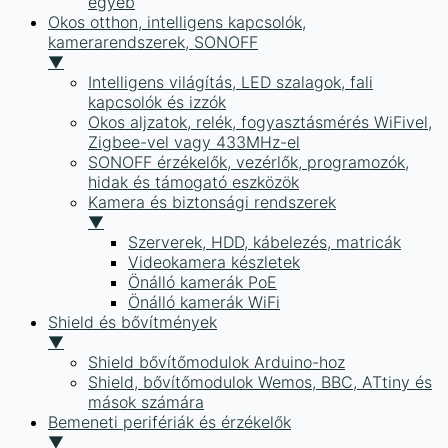
egyéb
Okos otthon, intelligens kapcsolók,
kamerarendszerek, SONOFF
▼
Intelligens világítás, LED szalagok, fali
kapcsolók és izzók
Okos aljzatok, relék, fogyasztásmérés WiFivel,
Zigbee-vel vagy 433MHz-el
SONOFF érzékelők, vezérlők, programozók,
hidak és támogató eszközök
Kamera és biztonsági rendszerek
▼
Szerverek, HDD, kábelezés, matricák
Videokamera készletek
Önálló kamerák PoE
Önálló kamerák WiFi
Shield és bővítmények
▼
Shield bővítőmodulok Arduino-hoz
Shield, bővítőmodulok Wemos, BBC, ATtiny és
mások számára
Bemeneti perifériák és érzékelők
▼