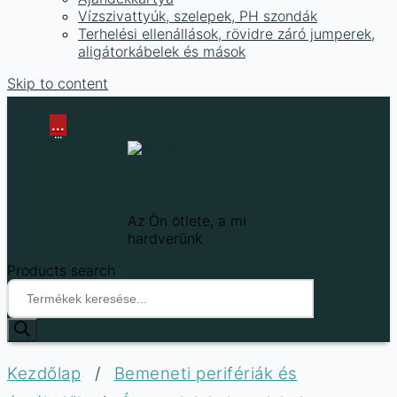
Vízszivattyúk, szelepek, PH szondák
Terhelési ellenállások, rövidre záró jumperek,
aligátorkábelek és mások
Skip to content
...
...
Techfun
Az Ön ötlete, a mi
hardverünk
Products search
Kezdőlap
/
Bemeneti perifériák és