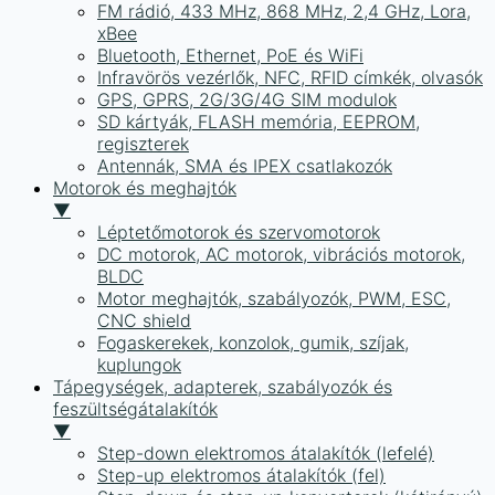
FM rádió, 433 MHz, 868 MHz, 2,4 GHz, Lora,
xBee
Bluetooth, Ethernet, PoE és WiFi
Infravörös vezérlők, NFC, RFID címkék, olvasók
GPS, GPRS, 2G/3G/4G SIM modulok
SD kártyák, FLASH memória, EEPROM,
regiszterek
Antennák, SMA és IPEX csatlakozók
Motorok és meghajtók
▼
Léptetőmotorok és szervomotorok
DC motorok, AC motorok, vibrációs motorok,
BLDC
Motor meghajtók, szabályozók, PWM, ESC,
CNC shield
Fogaskerekek, konzolok, gumik, szíjak,
kuplungok
Tápegységek, adapterek, szabályozók és
feszültségátalakítók
▼
Step-down elektromos átalakítók (lefelé)
Step-up elektromos átalakítók (fel)