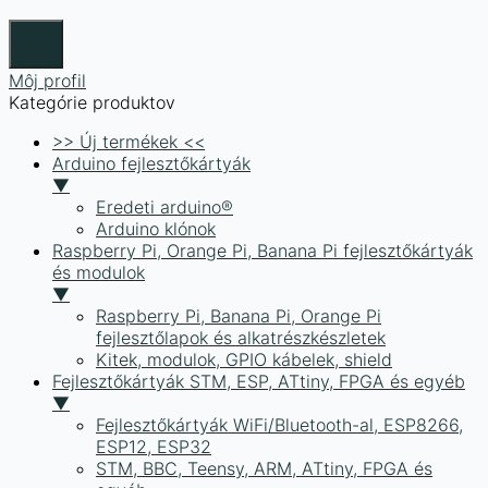
Môj profil
Kategórie produktov
>> Új termékek <<
Arduino fejlesztőkártyák
▼
Eredeti arduino®
Arduino klónok
Raspberry Pi, Orange Pi, Banana Pi fejlesztőkártyák
és modulok
▼
Raspberry Pi, Banana Pi, Orange Pi
fejlesztőlapok és alkatrészkészletek
Kitek, modulok, GPIO kábelek, shield
Fejlesztőkártyák STM, ESP, ATtiny, FPGA és egyéb
▼
Fejlesztőkártyák WiFi/Bluetooth-al, ESP8266,
ESP12, ESP32
STM, BBC, Teensy, ARM, ATtiny, FPGA és