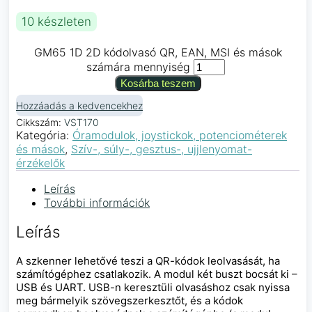
10 készleten
GM65 1D 2D kódolvasó QR, EAN, MSI és mások
számára mennyiség
Kosárba teszem
Hozzáadás a kedvencekhez
Cikkszám:
VST170
Kategória:
Óramodulok, joystickok, potenciométerek
és mások
,
Szív-, súly-, gesztus-, ujjlenyomat-
érzékelők
Leírás
További információk
Leírás
A szkenner lehetővé teszi a QR-kódok leolvasását, ha
számítógéphez csatlakozik. A modul két buszt bocsát ki –
USB és UART. USB-n keresztüli olvasáshoz csak nyissa
meg bármelyik szövegszerkesztőt, és a kódok