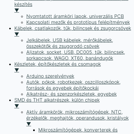
készítés
▼
Nyomtatott áramköri lapok, univerzális PCB
Kapcsolati mezők és prototípus felépítmények
Kábelek, csatlakozók, tűk, bilincsek és zsugorcsövek
▼
Jelkábelek, USB kábelek, mérőkábelek,
összekötők és zsugorodó csövek
Aljzatok, socket, USB, DC005, tűk, bilincsek,
sorkapcsok, WAGO, XT60, banándugók
Készletek, építőkészletek és csomagok
▼
Arduino szerelvények
Autók, pókok, robotkezek, oszcilloszkópok,
források és egyebek építőkockái
Alkatrész- és szenzorkészletek, egyebek
SMD és THT alkatrészek, külön chipek
▼
Aktív áramkörök, mikroszámítógépek, NTC,
érzékelők, meghajtók, operandusok, kristályok
▼
Mikroszámítógépek, konverterek és