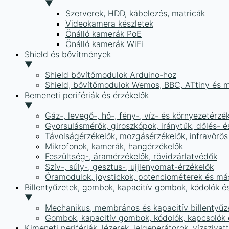
▼
Szerverek, HDD, kábelezés, matricák
Videokamera készletek
Önálló kamerák PoE
Önálló kamerák WiFi
Shield és bővítmények
▼
Shield bővítőmodulok Arduino-hoz
Shield, bővítőmodulok Wemos, BBC, ATtiny és 
Bemeneti perifériák és érzékelők
▼
Gáz-, levegő-, hő-, fény-, víz- és környezetérzé
Gyorsulásmérők, giroszkópok, iránytűk, dőlés- é
Távolságérzékelők, mozgásérzékelők, infravörös
Mikrofonok, kamerák, hangérzékelők
Feszültség-, áramérzékelők, rövidzárlatvédők
Szív-, súly-, gesztus-, ujjlenyomat-érzékelők
Óramodulok, joystickok, potenciométerek és má
Billentyűzetek, gombok, kapacitív gombok, kódolók é
▼
Mechanikus, membrános és kapacitív billentyűz
Gombok, kapacitív gombok, kódolók, kapcsolók
Kimeneti perifériák, lézerek, jelgenerátorok, vízszivat