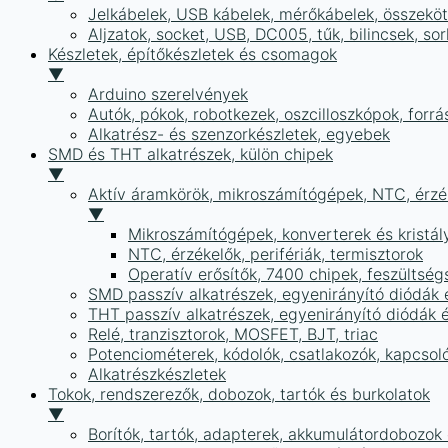
Jelkábelek, USB kábelek, mérőkábelek, összekö
Aljzatok, socket, USB, DC005, tűk, bilincsek, 
Készletek, építőkészletek és csomagok
▼
Arduino szerelvények
Autók, pókok, robotkezek, oszcilloszkópok, forr
Alkatrész- és szenzorkészletek, egyebek
SMD és THT alkatrészek, külön chipek
▼
Aktív áramkörök, mikroszámítógépek, NTC, érzék
▼
Mikroszámítógépek, konverterek és kristál
NTC, érzékelők, perifériák, termisztorok
Operatív erősítők, 7400 chipek, feszülts
SMD passzív alkatrészek, egyenirányító diódák
THT passzív alkatrészek, egyenirányító diódák 
Relé, tranzisztorok, MOSFET, BJT, triac
Potenciométerek, kódolók, csatlakozók, kapcsol
Alkatrészkészletek
Tokok, rendszerezők, dobozok, tartók és burkolatok
▼
Borítók, tartók, adapterek, akkumulátordobozok é