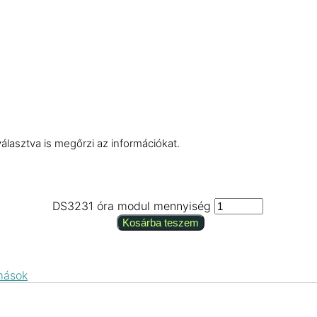
választva is megőrzi az információkat.
DS3231 óra modul mennyiség
Kosárba teszem
mások