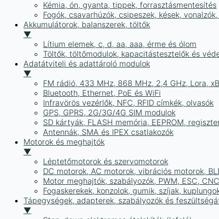
Kémia, ón, gyanta, tippek, forrasztásmentesítés
Fogók, csavarhúzók, csipeszek, kések, vonalzók,
Akkumulátorok, balanszerek, töltők
▼
Lítium elemek, c, d, aa, aaa, érme és ólom
Töltők, töltőmodulok, kapacitástesztelők és vé
Adatátviteli és adattároló modulok
▼
FM rádió, 433 MHz, 868 MHz, 2,4 GHz, Lora, x
Bluetooth, Ethernet, PoE és WiFi
Infravörös vezérlők, NFC, RFID címkék, olvasók
GPS, GPRS, 2G/3G/4G SIM modulok
SD kártyák, FLASH memória, EEPROM, regiszte
Antennák, SMA és IPEX csatlakozók
Motorok és meghajtók
▼
Léptetőmotorok és szervomotorok
DC motorok, AC motorok, vibrációs motorok, B
Motor meghajtók, szabályozók, PWM, ESC, CNC
Fogaskerekek, konzolok, gumik, szíjak, kuplungo
Tápegységek, adapterek, szabályozók és feszültségát
▼