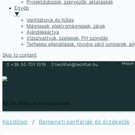
Projektdobozok, szervezők, aktatáskák
Egyéb
▼
Ventilátorok és hűtés
Mágnesek, elektromágnesek, zárak
Ajándékkártya
Vízszivattyúk, szelepek, PH szondák
Terhelési ellenállások, rövidre záró jumperek, a
Skip to content
Magyar f
+36 30 701 1019
techfun@techfun.hu
Techfun
Az Ön ötlete, a mi hardverünk
Kezdőlap
/
Bemeneti perifériák és érzékelők