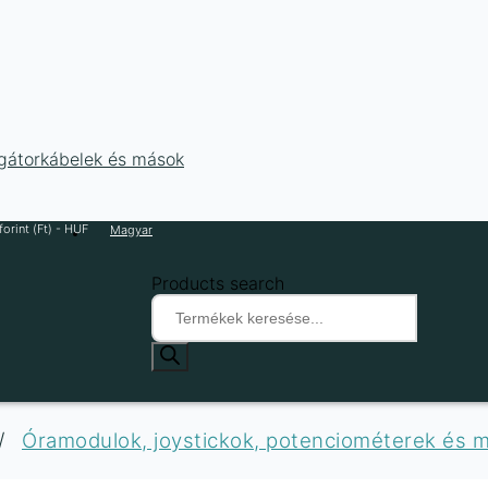
ligátorkábelek és mások
orint (Ft) - HUF
Magyar
Products search
/
Óramodulok, joystickok, potenciométerek és 