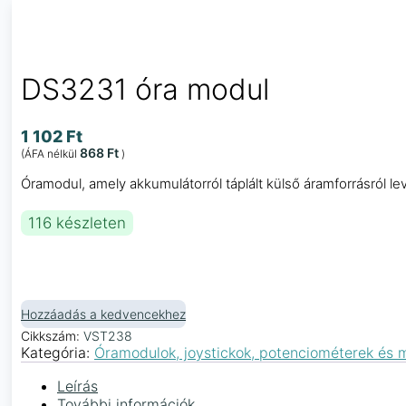
DS3231 óra modul
1 102
Ft
868
Ft
(ÁFA nélkül
)
Óramodul, amely akkumulátorról táplált külső áramforrásról le
116 készleten
Hozzáadás a kedvencekhez
Cikkszám:
VST238
Kategória:
Óramodulok, joystickok, potenciométerek és 
Leírás
További információk