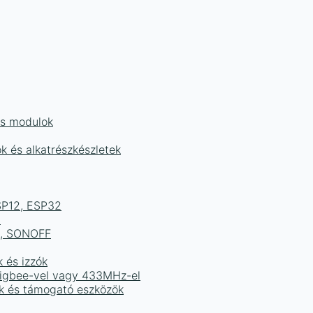
és modulok
ok és alkatrészkészletek
ESP12, ESP32
b
ek, SONOFF
k és izzók
 Zigbee-vel vagy 433MHz-el
ak és támogató eszközök