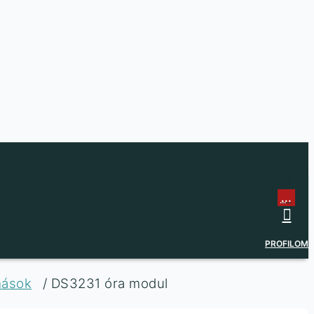
...
...
PROFILOM
mások
/ DS3231 óra modul