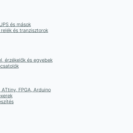
, UPS és mások
 relék és tranzisztorok
el, érzékelők és egyebek
ocsatolók
ATtiny, FPGA, Arduino
exerek
szítés