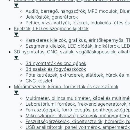
▼
Audio, berregő, hangszórók, MP3 modulok, Blue
Jelerősítők, generátorok
Peltier, vízszivattyúk, lézerek, indukciós fűtés 
Kijelzők, LED és szegmens kijelzők
▼
Karakteres kijelzők, grafikus, érintőképernyős, T
Szegmens kijelzők, LED diódák, indikátorok, LE
3D nyomtatás, CNC, szálak, végálláskapcsolók, alkat
▼
3d nyomtatók és cnc gépek
3d szálak és fogyóeszközök
Pótalkatrészek, extruderek, alátétek, húrok és 
CNC készlet
Mérőműszerek, kémia, forrasztók és szerszámok
▼
Multiméter, bilincs multiméter, kábel és multimé
Laboratóriumi források, frekvenciagenerátorok, 
Forrasztógépek, forró levegős, ponthegesztőgé
Mikroszkópok, olvasztópisztolyok, műanyaghege
Feszültségérzékelők, kábeltesztelők, hőmérők,
USB analizátorok, panel voltmérők, ampermérők,