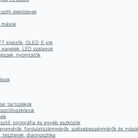
tooth dekóderek
és mások
FT kijelzők, OLED, E-ink
D panelek, LED szalagok
részek, nyomtatók
mások
ter tartozékok
oszcilloszkópok
pek
sztő, pirográfia és egyéb eszközök
 hangmérők, fordulatszámmérők, szélsebességmérők és máso
 teszterek, diagnosztika