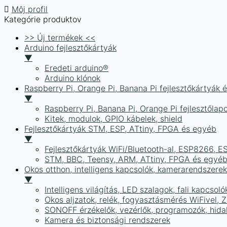
Môj profil
Kategórie produktov
>> Új termékek <<
Arduino fejlesztőkártyák
▼
Eredeti arduino®
Arduino klónok
Raspberry Pi, Orange Pi, Banana Pi fejlesztőkártyák 
▼
Raspberry Pi, Banana Pi, Orange Pi fejlesztőlap
Kitek, modulok, GPIO kábelek, shield
Fejlesztőkártyák STM, ESP, ATtiny, FPGA és egyéb
▼
Fejlesztőkártyák WiFi/Bluetooth-al, ESP8266, 
STM, BBC, Teensy, ARM, ATtiny, FPGA és egyé
Okos otthon, intelligens kapcsolók, kamerarendszer
▼
Intelligens világítás, LED szalagok, fali kapcsoló
Okos aljzatok, relék, fogyasztásmérés WiFivel,
SONOFF érzékelők, vezérlők, programozók, hid
Kamera és biztonsági rendszerek