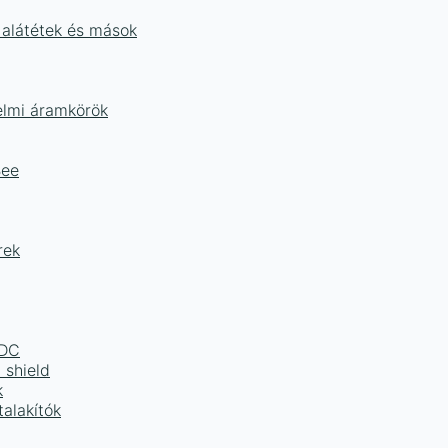
 alátétek és mások
delmi áramkörök
Bee
rek
LDC
 shield
k
alakítók