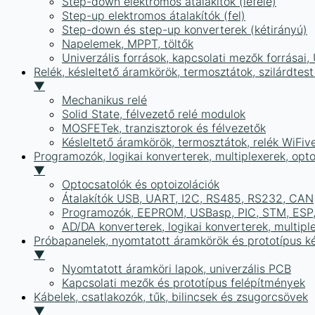
Step-down elektromos átalakítók (lefelé)
Step-up elektromos átalakítók (fel)
Step-down és step-up konverterek (kétirányú)
Napelemek, MPPT, töltők
Univerzális források, kapcsolati mezők forrásai
Relék, késleltető áramkörök, termosztátok, szilárdtest
▼
Mechanikus relé
Solid State, félvezető relé modulok
MOSFETek, tranzisztorok és félvezetők
Késleltető áramkörök, termosztátok, relék WiFiv
Programozók, logikai konverterek, multiplexerek, opt
▼
Optocsatolók és optoizolációk
Átalakítók USB, UART, I2C, RS485, RS232, CAN
Programozók, EEPROM, USBasp, PIC, STM, ESP, 
AD/DA konverterek, logikai konverterek, multipl
Próbapanelek, nyomtatott áramkörök és prototípus ké
▼
Nyomtatott áramköri lapok, univerzális PCB
Kapcsolati mezők és prototípus felépítmények
Kábelek, csatlakozók, tűk, bilincsek és zsugorcsövek
▼