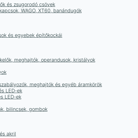
tők és zsugorodó csövek
sorkapcsok, WAGO, XT60, banándugók
ások és egyebek építőkockái
elők, meghajtók, operandusok, kristályok
yok
égszabályozók, meghajtók és egyéb áramkörök
 és LED-ek
és LED-ek
ók, bilincsek, gombok
s akril