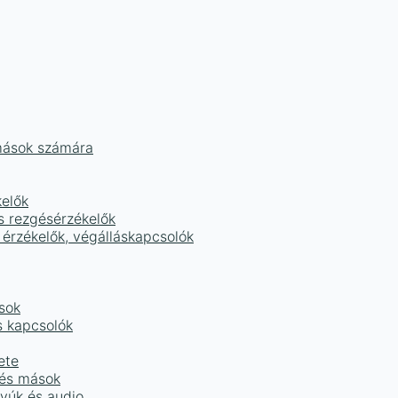
mások számára
kelők
s rezgésérzékelők
 érzékelők, végálláskapcsolók
sok
s kapcsolók
ete
 és mások
tyúk és audio