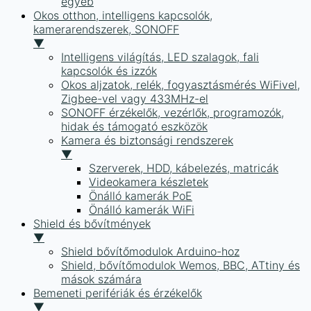
egyéb
Okos otthon, intelligens kapcsolók,
kamerarendszerek, SONOFF
▼
Intelligens világítás, LED szalagok, fali
kapcsolók és izzók
Okos aljzatok, relék, fogyasztásmérés WiFivel,
Zigbee-vel vagy 433MHz-el
SONOFF érzékelők, vezérlők, programozók,
hidak és támogató eszközök
Kamera és biztonsági rendszerek
▼
Szerverek, HDD, kábelezés, matricák
Videokamera készletek
Önálló kamerák PoE
Önálló kamerák WiFi
Shield és bővítmények
▼
Shield bővítőmodulok Arduino-hoz
Shield, bővítőmodulok Wemos, BBC, ATtiny és
mások számára
Bemeneti perifériák és érzékelők
▼