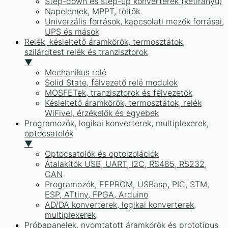
Step-down és step-up konverterek (kétirányú)
Napelemek, MPPT, töltők
Univerzális források, kapcsolati mezők forrásai,
UPS és mások
Relék, késleltető áramkörök, termosztátok,
szilárdtest relék és tranzisztorok
▼
Mechanikus relé
Solid State, félvezető relé modulok
MOSFETek, tranzisztorok és félvezetők
Késleltető áramkörök, termosztátok, relék
WiFivel, érzékelők és egyebek
Programozók, logikai konverterek, multiplexerek,
optocsatolók
▼
Optocsatolók és optoizolációk
Átalakítók USB, UART, I2C, RS485, RS232,
CAN
Programozók, EEPROM, USBasp, PIC, STM,
ESP, ATtiny, FPGA, Arduino
AD/DA konverterek, logikai konverterek,
multiplexerek
Próbapanelek, nyomtatott áramkörök és prototípus