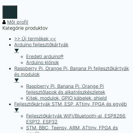
Môj profil
Kategórie produktov
>> Új termékek <<
Arduino fejlesztőkártyák
▼
Eredeti arduino®
Arduino klónok
Raspberry Pi, Orange Pi, Banana Pi fejlesztőkártyák
és modulok
▼
Raspberry Pi, Banana Pi, Orange Pi
fejlesztőlapok és alkatrészkészletek
Kitek, modulok, GPIO kábelek, shield
Fejlesztőkártyák STM, ESP, ATtiny, FPGA és egyéb
▼
Fejlesztőkártyák WiFi/Bluetooth-al, ESP8266,
ESP12, ESP32
STM, BBC, Teensy, ARM, ATtiny, FPGA és