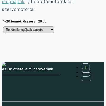
meghajtók
/ Léptetőmotorok és
szervomotorok
1–20 termék, összesen 29 db
EF92A servo 180°
Waveshare SC09
analóg 3V
szériaszínuszos
szervomotor 2,3 kg·cm
1
Az Ön ötlete, a mi hardverünk
4 162
Ft
2
3 277
Ft
(ÁFA nélkül
)
4 371
Ft
→
3 442
Ft
(ÁFA nélkül
)
Miniatűr szervomotor,
amely kompatibilis a 3,3V
SC09 szériaszínuszos
mikrovezérlőkkel
szervomotor 2,3 kg·cm
nyomatékkal, 300°
szöggel és kétirányú
Raktáron 10 db