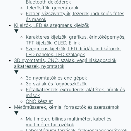
Bluetooth dekóderek
Jelerősítők, generátorok
Peltier, vízszivattyúk, lézerek, indukciós fűtés
és mások
Kijelzők, LED és szegmens kijelzők
▼
Karakteres kijelzők, grafikus, érintőképernyős,
TFT kijelzők, OLED, E-ink
Szegmens kijelzők, LED diódák, indikátorok,
LED panelek, LED szalagok
3D nyomtatás, CNC, szálak, végálláskapcsolók,
alkatrészek, nyomtatók
▼
3d nyomtatók és cnc gépek
3d szálak és fogyóeszközök
Pótalkatrészek, extruderek, alátétek, húrok és
mások
CNC készlet
Mérőműszerek, kémia, forrasztók és szerszámok
▼
Multiméter, bilincs multiméter, kábel és
multiméter tartozékok
Laboratóriumi források, frekvenciagenerátorok,