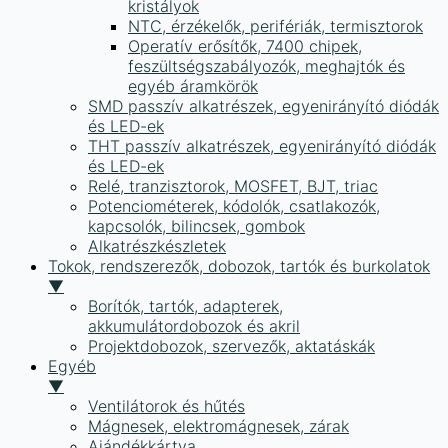
kristályok
NTC, érzékelők, perifériák, termisztorok
Operatív erősítők, 7400 chipek,
feszültségszabályozók, meghajtók és
egyéb áramkörök
SMD passzív alkatrészek, egyenirányító diódák
és LED-ek
THT passzív alkatrészek, egyenirányító diódák
és LED-ek
Relé, tranzisztorok, MOSFET, BJT, triac
Potenciométerek, kódolók, csatlakozók,
kapcsolók, bilincsek, gombok
Alkatrészkészletek
Tokok, rendszerezők, dobozok, tartók és burkolatok
▼
Borítók, tartók, adapterek,
akkumulátordobozok és akril
Projektdobozok, szervezők, aktatáskák
Egyéb
▼
Ventilátorok és hűtés
Mágnesek, elektromágnesek, zárak
Ajándékkártya