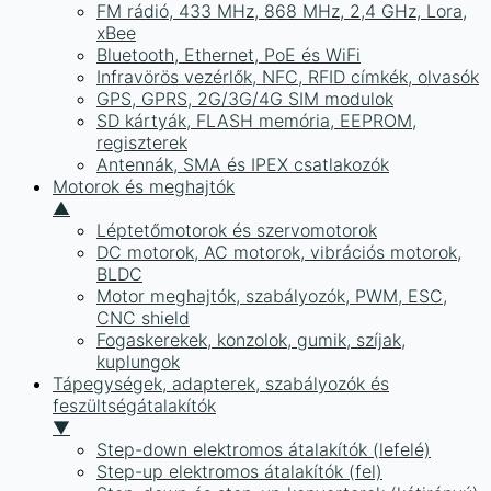
FM rádió, 433 MHz, 868 MHz, 2,4 GHz, Lora,
xBee
Bluetooth, Ethernet, PoE és WiFi
Infravörös vezérlők, NFC, RFID címkék, olvasók
GPS, GPRS, 2G/3G/4G SIM modulok
SD kártyák, FLASH memória, EEPROM,
regiszterek
Antennák, SMA és IPEX csatlakozók
Motorok és meghajtók
▲
Léptetőmotorok és szervomotorok
DC motorok, AC motorok, vibrációs motorok,
BLDC
Motor meghajtók, szabályozók, PWM, ESC,
CNC shield
Fogaskerekek, konzolok, gumik, szíjak,
kuplungok
Tápegységek, adapterek, szabályozók és
feszültségátalakítók
▼
Step-down elektromos átalakítók (lefelé)
Step-up elektromos átalakítók (fel)