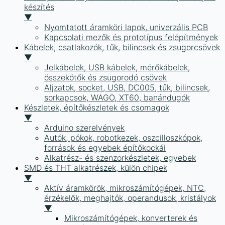
készítés
▼
Nyomtatott áramköri lapok, univerzális PCB
Kapcsolati mezők és prototípus felépítmények
Kábelek, csatlakozók, tűk, bilincsek és zsugorcsövek
▼
Jelkábelek, USB kábelek, mérőkábelek,
összekötők és zsugorodó csövek
Aljzatok, socket, USB, DC005, tűk, bilincsek,
sorkapcsok, WAGO, XT60, banándugók
Készletek, építőkészletek és csomagok
▼
Arduino szerelvények
Autók, pókok, robotkezek, oszcilloszkópok,
források és egyebek építőkockái
Alkatrész- és szenzorkészletek, egyebek
SMD és THT alkatrészek, külön chipek
▼
Aktív áramkörök, mikroszámítógépek, NTC,
érzékelők, meghajtók, operandusok, kristályok
▼
Mikroszámítógépek, konverterek és