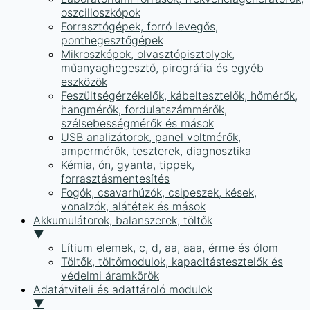
oszcilloszkópok
Forrasztógépek, forró levegős,
ponthegesztőgépek
Mikroszkópok, olvasztópisztolyok,
műanyaghegesztő, pirográfia és egyéb
eszközök
Feszültségérzékelők, kábeltesztelők, hőmérők,
hangmérők, fordulatszámmérők,
szélsebességmérők és mások
USB analizátorok, panel voltmérők,
ampermérők, teszterek, diagnosztika
Kémia, ón, gyanta, tippek,
forrasztásmentesítés
Fogók, csavarhúzók, csipeszek, kések,
vonalzók, alátétek és mások
Akkumulátorok, balanszerek, töltők
▼
Lítium elemek, c, d, aa, aaa, érme és ólom
Töltők, töltőmodulok, kapacitástesztelők és
védelmi áramkörök
Adatátviteli és adattároló modulok
▼