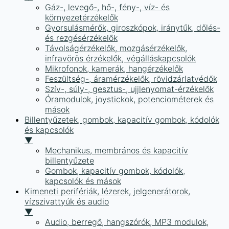
Gáz-, levegő-, hő-, fény-, víz- és
környezetérzékelők
Gyorsulásmérők, giroszkópok, iránytűk, dőlés-
és rezgésérzékelők
Távolságérzékelők, mozgásérzékelők,
infravörös érzékelők, végálláskapcsolók
Mikrofonok, kamerák, hangérzékelők
Feszültség-, áramérzékelők, rövidzárlatvédők
Szív-, súly-, gesztus-, ujjlenyomat-érzékelők
Óramodulok, joystickok, potenciométerek és
mások
Billentyűzetek, gombok, kapacitív gombok, kódolók
és kapcsolók
▼
Mechanikus, membrános és kapacitív
billentyűzete
Gombok, kapacitív gombok, kódolók,
kapcsolók és mások
Kimeneti perifériák, lézerek, jelgenerátorok,
vízszivattyúk és audio
▼
Audio, berregő, hangszórók, MP3 modulok,