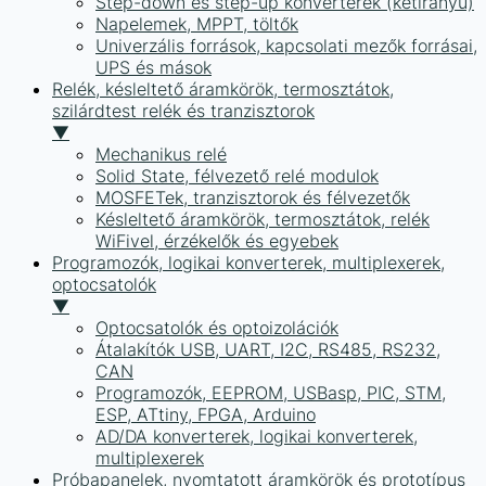
Step-down és step-up konverterek (kétirányú)
Napelemek, MPPT, töltők
Univerzális források, kapcsolati mezők forrásai,
UPS és mások
Relék, késleltető áramkörök, termosztátok,
szilárdtest relék és tranzisztorok
▼
Mechanikus relé
Solid State, félvezető relé modulok
MOSFETek, tranzisztorok és félvezetők
Késleltető áramkörök, termosztátok, relék
WiFivel, érzékelők és egyebek
Programozók, logikai konverterek, multiplexerek,
optocsatolók
▼
Optocsatolók és optoizolációk
Átalakítók USB, UART, I2C, RS485, RS232,
CAN
Programozók, EEPROM, USBasp, PIC, STM,
ESP, ATtiny, FPGA, Arduino
AD/DA konverterek, logikai konverterek,
multiplexerek
Próbapanelek, nyomtatott áramkörök és prototípus