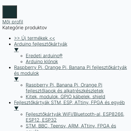
Môj profil
Kategórie produktov
>> Új termékek <<
Arduino fejlesztőkártyák
▼
Eredeti arduino®
Arduino klónok
Raspberry Pi, Orange Pi, Banana Pi fejlesztőkártyák
és modulok
▼
Raspberry Pi, Banana Pi, Orange Pi
fejlesztőlapok és alkatrészkészletek
Kitek, modulok, GPIO kábelek, shield
Fejlesztőkártyák STM, ESP, ATtiny, FPGA és egyéb
▼
Fejlesztőkártyák WiFi/Bluetooth-al, ESP8266,
ESP12, ESP32
STM, BBC, Teensy, ARM, ATtiny, FPGA és