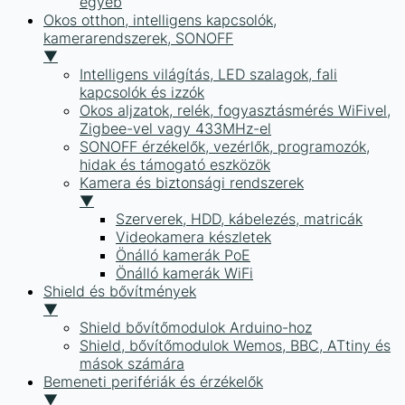
egyéb
Okos otthon, intelligens kapcsolók,
kamerarendszerek, SONOFF
▼
Intelligens világítás, LED szalagok, fali
kapcsolók és izzók
Okos aljzatok, relék, fogyasztásmérés WiFivel,
Zigbee-vel vagy 433MHz-el
SONOFF érzékelők, vezérlők, programozók,
hidak és támogató eszközök
Kamera és biztonsági rendszerek
▼
Szerverek, HDD, kábelezés, matricák
Videokamera készletek
Önálló kamerák PoE
Önálló kamerák WiFi
Shield és bővítmények
▼
Shield bővítőmodulok Arduino-hoz
Shield, bővítőmodulok Wemos, BBC, ATtiny és
mások számára
Bemeneti perifériák és érzékelők
▼