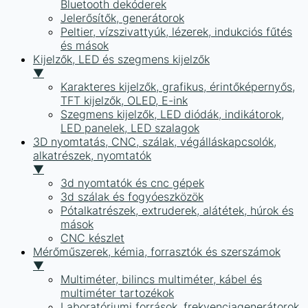
Bluetooth dekóderek
Jelerősítők, generátorok
Peltier, vízszivattyúk, lézerek, indukciós fűtés
és mások
Kijelzők, LED és szegmens kijelzők
▼
Karakteres kijelzők, grafikus, érintőképernyős,
TFT kijelzők, OLED, E-ink
Szegmens kijelzők, LED diódák, indikátorok,
LED panelek, LED szalagok
3D nyomtatás, CNC, szálak, végálláskapcsolók,
alkatrészek, nyomtatók
▼
3d nyomtatók és cnc gépek
3d szálak és fogyóeszközök
Pótalkatrészek, extruderek, alátétek, húrok és
mások
CNC készlet
Mérőműszerek, kémia, forrasztók és szerszámok
▼
Multiméter, bilincs multiméter, kábel és
multiméter tartozékok
Laboratóriumi források, frekvenciagenerátorok,