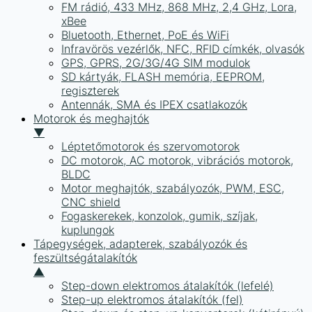
FM rádió, 433 MHz, 868 MHz, 2,4 GHz, Lora,
xBee
Bluetooth, Ethernet, PoE és WiFi
Infravörös vezérlők, NFC, RFID címkék, olvasók
GPS, GPRS, 2G/3G/4G SIM modulok
SD kártyák, FLASH memória, EEPROM,
regiszterek
Antennák, SMA és IPEX csatlakozók
Motorok és meghajtók
▼
Léptetőmotorok és szervomotorok
DC motorok, AC motorok, vibrációs motorok,
BLDC
Motor meghajtók, szabályozók, PWM, ESC,
CNC shield
Fogaskerekek, konzolok, gumik, szíjak,
kuplungok
Tápegységek, adapterek, szabályozók és
feszültségátalakítók
▲
Step-down elektromos átalakítók (lefelé)
Step-up elektromos átalakítók (fel)