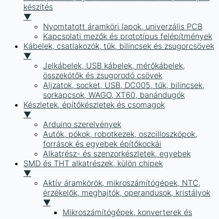
készítés
▼
Nyomtatott áramköri lapok, univerzális PCB
Kapcsolati mezők és prototípus felépítmények
Kábelek, csatlakozók, tűk, bilincsek és zsugorcsövek
▼
Jelkábelek, USB kábelek, mérőkábelek,
összekötők és zsugorodó csövek
Aljzatok, socket, USB, DC005, tűk, bilincsek,
sorkapcsok, WAGO, XT60, banándugók
Készletek, építőkészletek és csomagok
▼
Arduino szerelvények
Autók, pókok, robotkezek, oszcilloszkópok,
források és egyebek építőkockái
Alkatrész- és szenzorkészletek, egyebek
SMD és THT alkatrészek, külön chipek
▼
Aktív áramkörök, mikroszámítógépek, NTC,
érzékelők, meghajtók, operandusok, kristályok
▼
Mikroszámítógépek, konverterek és