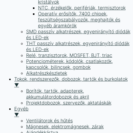
kristályok
NTC, érzékelők, perifériák, termisztorok
Operatív erősítők, 7400 chipek,
feszültségszabályozók, meghajtók és
egyéb áramkörök
SMD passzív alkatrészek, egyenirányító diódák
és LED-ek
THT passzív alkatrészek, egyenirányító diódák
és LED-ek
Relé, tranzisztorok, MOSFET, BJT, triac
Potenciométerek, kódolók, csatlakozók,
kapcsolók, bilincsek, gombok
Alkatrészkészletek
Tokok, rendszerezők, dobozok, tartók és burkolatok
▼
Borítók, tartók, adapterek,
akkumulátordobozok és akril
Projektdobozok, szervezők, aktatáskák
Egyéb
▼
Ventilátorok és hűtés
Mágnesek, elektromágnesek, zárak
Ajándékkártya