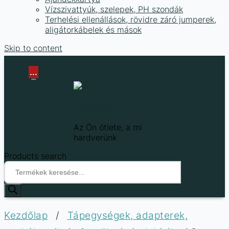
Vízszivattyúk, szelepek, PH szondák
Terhelési ellenállások, rövidre záró jumperek,
aligátorkábelek és mások
Skip to content
...
...
Techfun
Az Ön ötlete, a mi
hardverünk
Products search
Kezdőlap
/
Tápegységek, adapterek,