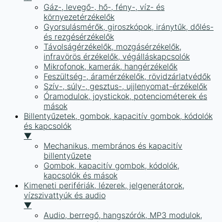
Gáz-, levegő-, hő-, fény-, víz- és
környezetérzékelők
Gyorsulásmérők, giroszkópok, iránytűk, dőlés-
és rezgésérzékelők
Távolságérzékelők, mozgásérzékelők,
infravörös érzékelők, végálláskapcsolók
Mikrofonok, kamerák, hangérzékelők
Feszültség-, áramérzékelők, rövidzárlatvédők
Szív-, súly-, gesztus-, ujjlenyomat-érzékelők
Óramodulok, joystickok, potenciométerek és
mások
Billentyűzetek, gombok, kapacitív gombok, kódolók
és kapcsolók
▼
Mechanikus, membrános és kapacitív
billentyűzete
Gombok, kapacitív gombok, kódolók,
kapcsolók és mások
Kimeneti perifériák, lézerek, jelgenerátorok,
vízszivattyúk és audio
▼
Audio, berregő, hangszórók, MP3 modulok,