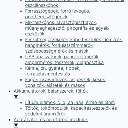
oszcilloszkópok
Forrasztógépek, forró levegős,
ponthegesztőgépek
Mikroszkópok, olvasztópisztolyok,
műanyaghegesztő, pirográfia és egyéb
eszközök
Feszültségérzékelők, kábeltesztelők, hőmérők,
hangmérők, fordulatszámmérők,
szélsebességmérők és mások
USB analizátorok, panel voltmérők,
ampermérők, teszterek, diagnosztika
Kémia, ón, gyanta, tippek,
forrasztásmentesítés
Fogók, csavarhúzók, csipeszek, kések,
vonalzók, alátétek és mások
Akkumulátorok, balanszerek, töltők
▼
Lítium elemek, c, d, aa, aaa, érme és ólom
Töltők, töltőmodulok, kapacitástesztelők és
védelmi áramkörök
Adatátviteli és adattároló modulok
▼