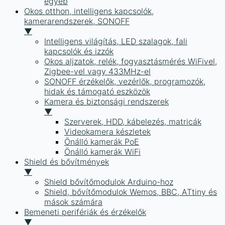
egyéb
Okos otthon, intelligens kapcsolók,
kamerarendszerek, SONOFF
▼
Intelligens világítás, LED szalagok, fali
kapcsolók és izzók
Okos aljzatok, relék, fogyasztásmérés WiFivel,
Zigbee-vel vagy 433MHz-el
SONOFF érzékelők, vezérlők, programozók,
hidak és támogató eszközök
Kamera és biztonsági rendszerek
▼
Szerverek, HDD, kábelezés, matricák
Videokamera készletek
Önálló kamerák PoE
Önálló kamerák WiFi
Shield és bővítmények
▼
Shield bővítőmodulok Arduino-hoz
Shield, bővítőmodulok Wemos, BBC, ATtiny és
mások számára
Bemeneti perifériák és érzékelők
▼