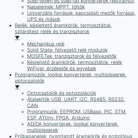
Step-down és step-up konverterek (kétirányú)
Napelemek, MPPT, töltők
Univerzális források, kapcsolati mezők forrásai,
UPS és mások
Relék, késleltető áramkörök, termosztátok,
szilárdtest relék és tranzisztorok
▼
Mechanikus relé
Solid State, félvezető relé modulok
MOSFETek, tranzisztorok és félvezetők
Késleltető áramkörök, termosztátok, relék
WiFivel, érzékelők és egyebek
Programozók, logikai konverterek, multiplexerek,
optocsatolók
▼
Optocsatolók és optoizolációk
Átalakítók USB, UART, I2C, RS485, RS232,
CAN
Programozók, EEPROM, USBasp, PIC, STM,
ESP, ATtiny, FPGA, Arduino
AD/DA konverterek, logikai konverterek,
multiplexerek
Próbapanelek, nyomtatott áramkörök és prototípus