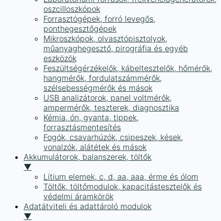
oszcilloszkópok
Forrasztógépek, forró levegős,
ponthegesztőgépek
Mikroszkópok, olvasztópisztolyok,
műanyaghegesztő, pirográfia és egyéb
eszközök
Feszültségérzékelők, kábeltesztelők, hőmérők,
hangmérők, fordulatszámmérők,
szélsebességmérők és mások
USB analizátorok, panel voltmérők,
ampermérők, teszterek, diagnosztika
Kémia, ón, gyanta, tippek,
forrasztásmentesítés
Fogók, csavarhúzók, csipeszek, kések,
vonalzók, alátétek és mások
Akkumulátorok, balanszerek, töltők
▼
Lítium elemek, c, d, aa, aaa, érme és ólom
Töltők, töltőmodulok, kapacitástesztelők és
védelmi áramkörök
Adatátviteli és adattároló modulok
▼