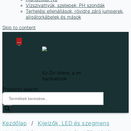
Vízszivattyúk, szelepek, PH szondák
Terhelési ellenállások, rövidre záró jumperek,
aligátorkábelek és mások
Skip to content
...
...
Techfun
Az Ön ötlete, a mi
hardverünk
Products search
Kezdőlap
/
Kijelzők, LED és szegmens