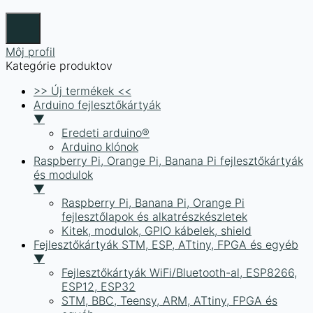
Môj profil
Kategórie produktov
>> Új termékek <<
Arduino fejlesztőkártyák
▼
Eredeti arduino®
Arduino klónok
Raspberry Pi, Orange Pi, Banana Pi fejlesztőkártyák
és modulok
▼
Raspberry Pi, Banana Pi, Orange Pi
fejlesztőlapok és alkatrészkészletek
Kitek, modulok, GPIO kábelek, shield
Fejlesztőkártyák STM, ESP, ATtiny, FPGA és egyéb
▼
Fejlesztőkártyák WiFi/Bluetooth-al, ESP8266,
ESP12, ESP32
STM, BBC, Teensy, ARM, ATtiny, FPGA és