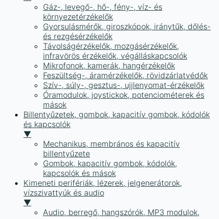
Gáz-, levegő-, hő-, fény-, víz- és
környezetérzékelők
Gyorsulásmérők, giroszkópok, iránytűk, dőlés-
és rezgésérzékelők
Távolságérzékelők, mozgásérzékelők,
infravörös érzékelők, végálláskapcsolók
Mikrofonok, kamerák, hangérzékelők
Feszültség-, áramérzékelők, rövidzárlatvédők
Szív-, súly-, gesztus-, ujjlenyomat-érzékelők
Óramodulok, joystickok, potenciométerek és
mások
Billentyűzetek, gombok, kapacitív gombok, kódolók
és kapcsolók
▼
Mechanikus, membrános és kapacitív
billentyűzete
Gombok, kapacitív gombok, kódolók,
kapcsolók és mások
Kimeneti perifériák, lézerek, jelgenerátorok,
vízszivattyúk és audio
▼
Audio, berregő, hangszórók, MP3 modulok,