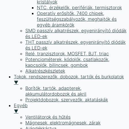
kristályok
NTC, érzékelők, perifériák, termisztorok
Operatív erősítők, 7400 chipek,
feszültségszabályozók, meghajtók és
egyéb áramkörök
SMD passzív alkatrészek, egyenirányító diódák
és LED-ek
THT passzív alkatrészek, egyenirányító diódák
és LED-ek
Relé, tranzisztorok, MOSFET, BJT, triac
Potenciométerek, kódolók, csatlakozók,
kapcsolók, bilincsek, gombok
Alkatrészkészletek
Tokok, rendszerezők, dobozok, tartók és burkolatok
▼
Borítók, tartók, adapterek,
akkumulátordobozok és akril
Projektdobozok, szervezők, aktatáskák
Egyéb
▼
Ventilátorok és hűtés
Mágnesek, elektromágnesek, zárak
Ajándékkártya