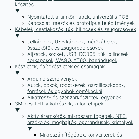
készítés
▼
Nyomtatott áramköri lapok, univerzális PCB
Kapcsolati mezők és prototípus felépítmények
Kábelek, csatlakozók, tűk, bilincsek és zsugorcsövek
▼
Jelkábelek, USB kábelek, mérőkábelek,
összekötők és zsugorodó csövek
Aljzatok, socket, USB, DC005, tűk, bilincsek,
sorkapcsok, WAGO, XT60, banándugók
Készletek, építőkészletek és csomagok
▼
Arduino szerelvények
Autók, pókok, robotkezek, oszcilloszkópok,
források és egyebek építőkockái
Alkatrész- és szenzorkészletek, egyebek
SMD és THT alkatrészek, külön chipek
▼
Aktív áramkörök, mikroszámítógépek, NTC,
érzékelők, meghajtók, operandusok, kristályok
▼
Mikroszámítógépek, konverterek és