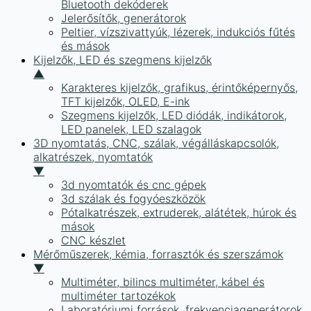
Bluetooth dekóderek
Jelerősítők, generátorok
Peltier, vízszivattyúk, lézerek, indukciós fűtés
és mások
Kijelzők, LED és szegmens kijelzők
▲
Karakteres kijelzők, grafikus, érintőképernyős,
TFT kijelzők, OLED, E-ink
Szegmens kijelzők, LED diódák, indikátorok,
LED panelek, LED szalagok
3D nyomtatás, CNC, szálak, végálláskapcsolók,
alkatrészek, nyomtatók
▼
3d nyomtatók és cnc gépek
3d szálak és fogyóeszközök
Pótalkatrészek, extruderek, alátétek, húrok és
mások
CNC készlet
Mérőműszerek, kémia, forrasztók és szerszámok
▼
Multiméter, bilincs multiméter, kábel és
multiméter tartozékok
Laboratóriumi források, frekvenciagenerátorok,