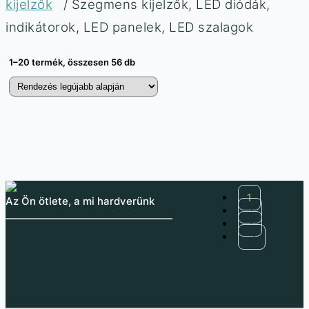
kijelzők
/ Szegmens kijelzők, LED diódák,
indikátorok, LED panelek, LED szalagok
1–20 termék, összesen 56 db
DFRobot Gravity
RGB LED mátrix P3
digitális Piranha LED
64×64, HUB75E
modul
1
Az Ön ötlete, a mi hardverünk
2
15 085
Ft
1 114
Ft
3
11 878
Ft
(ÁFA nélkül
)
→
Digitális LED modul Gravity
Teljes színes RGB LED
Piranha LED diódával, 3,3–
mátrix P3 szöveg, grafika
5 V tápellátással és PWM
és animációk
fényerő-szabályozás
megjelenítéséhez.
támogatással.