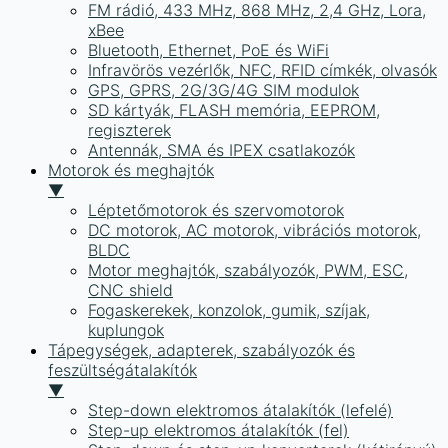
FM rádió, 433 MHz, 868 MHz, 2,4 GHz, Lora,
xBee
Bluetooth, Ethernet, PoE és WiFi
Infravörös vezérlők, NFC, RFID címkék, olvasók
GPS, GPRS, 2G/3G/4G SIM modulok
SD kártyák, FLASH memória, EEPROM,
regiszterek
Antennák, SMA és IPEX csatlakozók
Motorok és meghajtók
▼
Léptetőmotorok és szervomotorok
DC motorok, AC motorok, vibrációs motorok,
BLDC
Motor meghajtók, szabályozók, PWM, ESC,
CNC shield
Fogaskerekek, konzolok, gumik, szíjak,
kuplungok
Tápegységek, adapterek, szabályozók és
feszültségátalakítók
▼
Step-down elektromos átalakítók (lefelé)
Step-up elektromos átalakítók (fel)