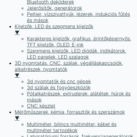
Bluetooth dekóderek
Jelerősítők, generátorok
Peltier, vízszivattyúk, lézerek, indukciós fűtés
és mások
Kijelzők, LED és szegmens kijelzők
▼
Karakteres kijelzők, grafikus, érintőképernyős,
TFT kijelzők, OLED, E-ink
Szegmens kijelzők, LED diódák, indikátorok,
LED panelek, LED szalagok
3D nyomtatás, CNC, szálak, végálláskapcsolók,
alkatrészek, nyomtatók
▼
3d nyomtatók és cnc gépek
3d szálak és fogyóeszközök
Pótalkatrészek, extruderek, alátétek, húrok és
mások
CNC készlet
Mérőműszerek, kémia, forrasztók és szerszámok
▼
Multiméter, bilincs multiméter, kábel és
multiméter tartozékok
Laboratóriumi források, frekvenciagenerátorok,