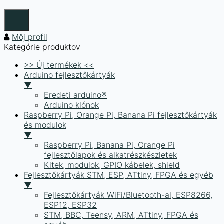
Môj profil
Kategórie produktov
>> Új termékek <<
Arduino fejlesztőkártyák
▼
Eredeti arduino®
Arduino klónok
Raspberry Pi, Orange Pi, Banana Pi fejlesztőkártyák
és modulok
▼
Raspberry Pi, Banana Pi, Orange Pi
fejlesztőlapok és alkatrészkészletek
Kitek, modulok, GPIO kábelek, shield
Fejlesztőkártyák STM, ESP, ATtiny, FPGA és egyéb
▼
Fejlesztőkártyák WiFi/Bluetooth-al, ESP8266,
ESP12, ESP32
STM, BBC, Teensy, ARM, ATtiny, FPGA és