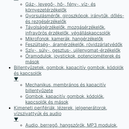
Gáz-, levegő-, hő-, fény-, víz- és
környezetérzékelők
Gyorsulásmérők, giroszkópok, iránytűk, dőlés-
és rezgésérzékelők
Távolságérzékelők, mozgásérzékelők,
infravörös érzékelők, végálláskapcsolók
Mikrofonok, kamerák, hangérzékelők
Feszültség-, áramérzékelők, rövidzárlatvédők
Szív-, súly-, gesztus-, ujjlenyomat-érzékelők
Óramodulok, joystickok, potenciométerek és
mások
Billentyűzetek, gombok, kapacitív gombok, kódolók
és kapcsolók
▼
Mechanikus, membrános és kapacitív
billentyűzete
Gombok, kapacitív gombok, kódolók,
kapcsolók és mások
Kimeneti perifériák, lézerek, jelgenerátorok,
vízszivattyúk és audio
▼
Audio, berregő, hangszórók, MP3 modulok,