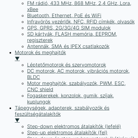
FM rádió, 433 MHz, 868 MHz, 2,4 GHz, Lora,
xBee
Bluetooth, Ethernet, PoE és WiFi
Infravörös vezérlők, NFC, RFID címkék, olvasók
GPS, GPRS, 2G/3G/4G SIM modulok
SD kártyák, FLASH memória, EEPROM,
regiszterek
Antennák, SMA és IPEX csatlakozók
Motorok és meghajtók
▼
Léptetőmotorok és szervomotorok
DC motorok, AC motorok, vibrációs motorok,
BLDC
Motor meghajtók, szabályozók, PWM, ESC,
CNC shield
Fogaskerekek, konzolok, gumik, szíjak,
kuplungok
Tápegységek, adapterek, szabályozók és
feszültségátalakítók
▼
Step-down elektromos átalakítók (lefelé)
Step-up elektromos átalakítók (fel)