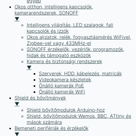
egyéb
Okos otthon, intelligens kapcsolók,
kamerarendszerek, SONOFF
▼
Intelligens világítás, LED szalagok, fali
kapcsolók és izzók
Okos aljzatok, relék, fogyasztásmérés WiFivel,
Zigbee-vel vagy 433MHz-el
SONOFF érzékelők, vezérlők, programozók,
hidak és támogató eszközök
Kamera és biztonsági rendszerek
▼
Szerverek, HDD, kábelezés, matricák
Videokamera készletek
Önálló kamerák PoE
Önálló kamerák WiFi
Shield és bővítmények
▼
Shield bővítőmodulok Arduino-hoz
Shield, bővítőmodulok Wemos, BBC, ATtiny és
mások számára
Bemeneti perifériák és érzékelők
▼