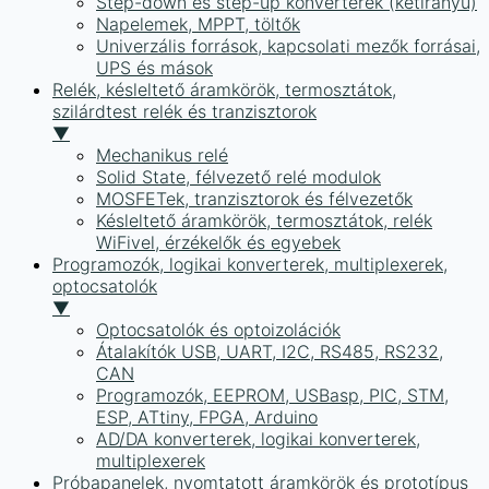
Step-down és step-up konverterek (kétirányú)
Napelemek, MPPT, töltők
Univerzális források, kapcsolati mezők forrásai,
UPS és mások
Relék, késleltető áramkörök, termosztátok,
szilárdtest relék és tranzisztorok
▼
Mechanikus relé
Solid State, félvezető relé modulok
MOSFETek, tranzisztorok és félvezetők
Késleltető áramkörök, termosztátok, relék
WiFivel, érzékelők és egyebek
Programozók, logikai konverterek, multiplexerek,
optocsatolók
▼
Optocsatolók és optoizolációk
Átalakítók USB, UART, I2C, RS485, RS232,
CAN
Programozók, EEPROM, USBasp, PIC, STM,
ESP, ATtiny, FPGA, Arduino
AD/DA konverterek, logikai konverterek,
multiplexerek
Próbapanelek, nyomtatott áramkörök és prototípus