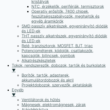
kristályok
NTC, érzékelők, perifériák, termisztorok
Operatív erősítők, 7400 chipek,
feszültségszabályozók, meghajtók és
egyéb áramkörök
SMD passzív alkatrészek, egyenirányító diódák
és LED-ek
THT passzív alkatrészek, egyenirányító diódák
és LED-ek
Relé, tranzisztorok, MOSFET, BJT, triac
Potenciométerek, kódolók, csatlakozók,
kapcsolók, bilincsek, gombok
Alkatrészkészletek
Tokok, rendszerezők, dobozok, tartók és burkolatok
▼
Borítók, tartók, adapterek,
akkumulátordobozok és akril
Projektdobozok, szervezők, aktatáskák
Egyéb
▼
Ventilátorok és hűtés
Mágnesek, elektromágnesek, zárak
Ajándékkártya