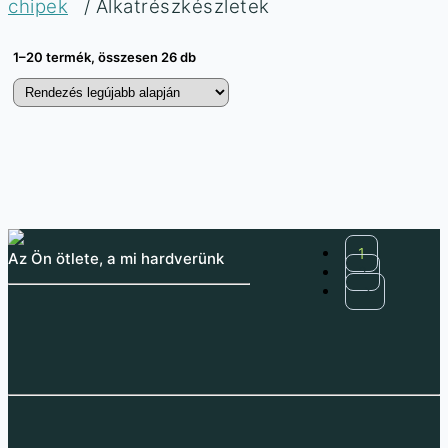
chipek
/ Alkatrészkészletek
1–20 termék, összesen 26 db
DIP aljzatkészlet
130 db SMD alumínium
chipekhez 66 db
kondenzátort
tartalmazó csomag
1
Az Ön ötlete, a mi hardverünk
1 501
Ft
2
1 182
Ft
(ÁFA nélkül
)
3 231
Ft
→
2 544
Ft
(ÁFA nélkül
)
Adapterkészlet a
nyomtatott áramköri
13 darab SMD kondenzátor
laphoz csatlakoztatható
érték, egyenként 10 darab
chipekhez
Raktáron 28 db
Raktáron 10 db
SMD alkatrészek könyv,
Passzív alkatrészek