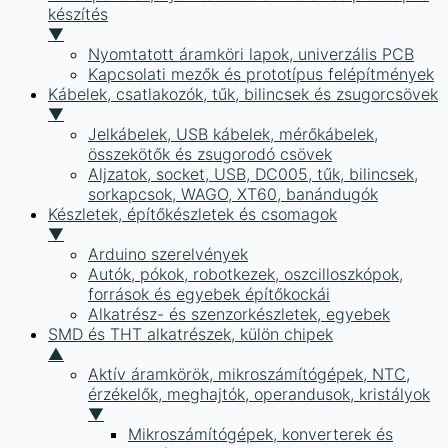
készítés
▼
Nyomtatott áramköri lapok, univerzális PCB
Kapcsolati mezők és prototípus felépítmények
Kábelek, csatlakozók, tűk, bilincsek és zsugorcsövek
▼
Jelkábelek, USB kábelek, mérőkábelek,
összekötők és zsugorodó csövek
Aljzatok, socket, USB, DC005, tűk, bilincsek,
sorkapcsok, WAGO, XT60, banándugók
Készletek, építőkészletek és csomagok
▼
Arduino szerelvények
Autók, pókok, robotkezek, oszcilloszkópok,
források és egyebek építőkockái
Alkatrész- és szenzorkészletek, egyebek
SMD és THT alkatrészek, külön chipek
▲
Aktív áramkörök, mikroszámítógépek, NTC,
érzékelők, meghajtók, operandusok, kristályok
▼
Mikroszámítógépek, konverterek és