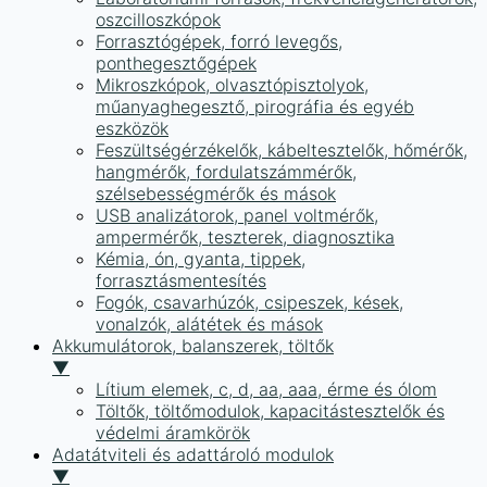
oszcilloszkópok
Forrasztógépek, forró levegős,
ponthegesztőgépek
Mikroszkópok, olvasztópisztolyok,
műanyaghegesztő, pirográfia és egyéb
eszközök
Feszültségérzékelők, kábeltesztelők, hőmérők,
hangmérők, fordulatszámmérők,
szélsebességmérők és mások
USB analizátorok, panel voltmérők,
ampermérők, teszterek, diagnosztika
Kémia, ón, gyanta, tippek,
forrasztásmentesítés
Fogók, csavarhúzók, csipeszek, kések,
vonalzók, alátétek és mások
Akkumulátorok, balanszerek, töltők
▼
Lítium elemek, c, d, aa, aaa, érme és ólom
Töltők, töltőmodulok, kapacitástesztelők és
védelmi áramkörök
Adatátviteli és adattároló modulok
▼