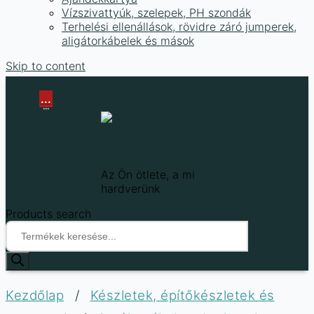
Vízszivattyúk, szelepek, PH szondák
Terhelési ellenállások, rövidre záró jumperek,
aligátorkábelek és mások
Skip to content
...
...
Techfun
Az Ön ötlete, a mi
hardverünk
Products search
Kezdőlap
/
Készletek, építőkészletek és