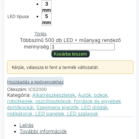
3
mm
5
LED típusa
mm
Törlés
Többszínű 500 db LED + műanyag rendező
mennyiség
Kosárba teszem
Kérjük, válassza ki fent a termék változatát.
Hozzáadás a kedvencekhez
Cikkszám:
ICS2000
Kategória:
Alkatrészkészletek
,
Autók, pókok,
robotkezek, oszcilloszkópok, források és egyebek
építőkockái
,
Szegmens kijelzők, LED diódák,
indikátorok, LED panelek, LED szalagok
Leírás
További információk