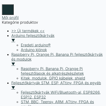
Môj profil
Kategórie produktov
>> Új termékek <<
Arduino fejlesztőkártyák
▼
Eredeti arduino®
Arduino klónok
Raspberry Pi, Orange Pi, Banana Pi fejlesztőkártyák
és modulok
▼
Raspberry Pi, Banana Pi, Orange Pi
fejlesztőlapok és alkatrészkészletek
Kitek, modulok, GPIO kábelek, shield
Fejlesztőkártyák STM, ESP, ATtiny, FPGA és egyéb
▼
Fejlesztőkártyák WiFi/Bluetooth-al, ESP8266,
ESP12, ESP32
STM, BBC, Teensy, ARM, ATtiny, FPGA és