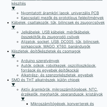
készítés
▼
Nyomtatott áramköri lapok, univerzális PCB
Kapcsolati mezők és prototípus felépítmények
Kábelek, csatlakozók, tűk, bilincsek és zsugorcsövek
▼
Jelkábelek, USB kábelek, mérőkábelek,
összekötők és zsugorodó csövek
Aljzatok, socket, USB, DC005, tűk, bilincsek,
sorkapcsok, WAGO, XT60, banándugók
Készletek, építőkészletek és csomagok
▼
Arduino szerelvények
Autók, pókok, robotkezek, oszcilloszkópok,
források és egyebek építőkockái
Alkatrész- és szenzorkészletek, egyebek
SMD és THT alkatrészek, külön chipek
▼
Aktív áramkörök, mikroszámítógépek, NTC,
érzékelők, meghajtók, operandusok, kristályok
▼
Mikroszámítógépek, konverterek és