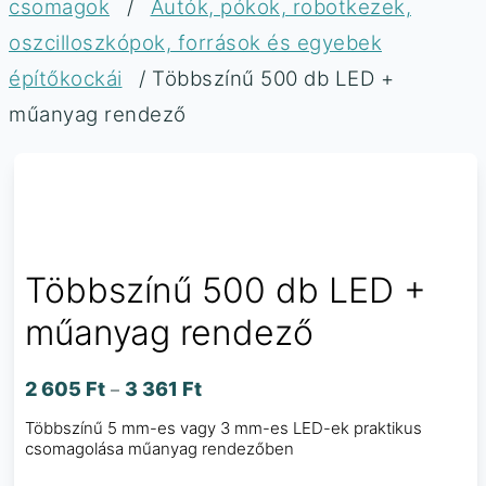
csomagok
/
Autók, pókok, robotkezek,
oszcilloszkópok, források és egyebek
építőkockái
/ Többszínű 500 db LED +
műanyag rendező
Többszínű 500 db LED +
műanyag rendező
2 605
Ft
3 361
Ft
–
Többszínű 5 mm-es vagy 3 mm-es LED-ek praktikus
csomagolása műanyag rendezőben