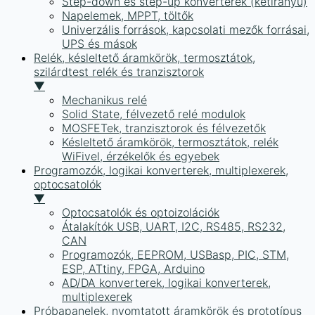
Step-down és step-up konverterek (kétirányú)
Napelemek, MPPT, töltők
Univerzális források, kapcsolati mezők forrásai,
UPS és mások
Relék, késleltető áramkörök, termosztátok,
szilárdtest relék és tranzisztorok
▼
Mechanikus relé
Solid State, félvezető relé modulok
MOSFETek, tranzisztorok és félvezetők
Késleltető áramkörök, termosztátok, relék
WiFivel, érzékelők és egyebek
Programozók, logikai konverterek, multiplexerek,
optocsatolók
▼
Optocsatolók és optoizolációk
Átalakítók USB, UART, I2C, RS485, RS232,
CAN
Programozók, EEPROM, USBasp, PIC, STM,
ESP, ATtiny, FPGA, Arduino
AD/DA konverterek, logikai konverterek,
multiplexerek
Próbapanelek, nyomtatott áramkörök és prototípus