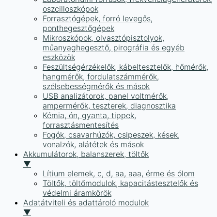
oszcilloszkópok
Forrasztógépek, forró levegős,
ponthegesztőgépek
Mikroszkópok, olvasztópisztolyok,
műanyaghegesztő, pirográfia és egyéb
eszközök
Feszültségérzékelők, kábeltesztelők, hőmérők,
hangmérők, fordulatszámmérők,
szélsebességmérők és mások
USB analizátorok, panel voltmérők,
ampermérők, teszterek, diagnosztika
Kémia, ón, gyanta, tippek,
forrasztásmentesítés
Fogók, csavarhúzók, csipeszek, kések,
vonalzók, alátétek és mások
Akkumulátorok, balanszerek, töltők
▼
Lítium elemek, c, d, aa, aaa, érme és ólom
Töltők, töltőmodulok, kapacitástesztelők és
védelmi áramkörök
Adatátviteli és adattároló modulok
▼