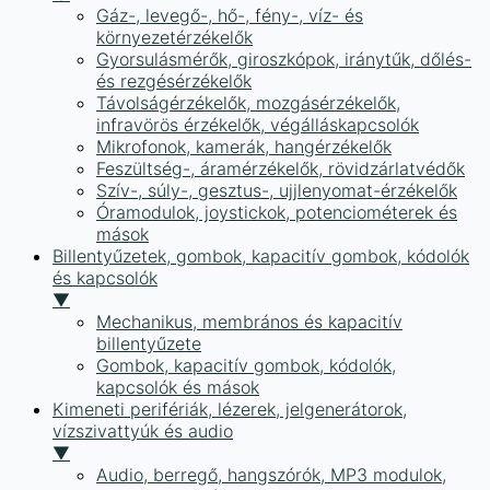
Gáz-, levegő-, hő-, fény-, víz- és
környezetérzékelők
Gyorsulásmérők, giroszkópok, iránytűk, dőlés-
és rezgésérzékelők
Távolságérzékelők, mozgásérzékelők,
infravörös érzékelők, végálláskapcsolók
Mikrofonok, kamerák, hangérzékelők
Feszültség-, áramérzékelők, rövidzárlatvédők
Szív-, súly-, gesztus-, ujjlenyomat-érzékelők
Óramodulok, joystickok, potenciométerek és
mások
Billentyűzetek, gombok, kapacitív gombok, kódolók
és kapcsolók
▼
Mechanikus, membrános és kapacitív
billentyűzete
Gombok, kapacitív gombok, kódolók,
kapcsolók és mások
Kimeneti perifériák, lézerek, jelgenerátorok,
vízszivattyúk és audio
▼
Audio, berregő, hangszórók, MP3 modulok,