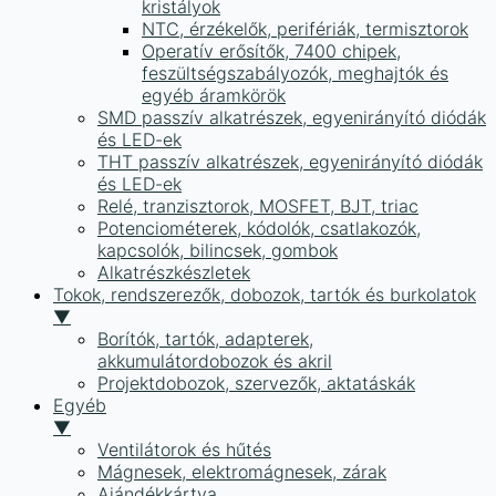
kristályok
NTC, érzékelők, perifériák, termisztorok
Operatív erősítők, 7400 chipek,
feszültségszabályozók, meghajtók és
egyéb áramkörök
SMD passzív alkatrészek, egyenirányító diódák
és LED-ek
THT passzív alkatrészek, egyenirányító diódák
és LED-ek
Relé, tranzisztorok, MOSFET, BJT, triac
Potenciométerek, kódolók, csatlakozók,
kapcsolók, bilincsek, gombok
Alkatrészkészletek
Tokok, rendszerezők, dobozok, tartók és burkolatok
▼
Borítók, tartók, adapterek,
akkumulátordobozok és akril
Projektdobozok, szervezők, aktatáskák
Egyéb
▼
Ventilátorok és hűtés
Mágnesek, elektromágnesek, zárak
Ajándékkártya