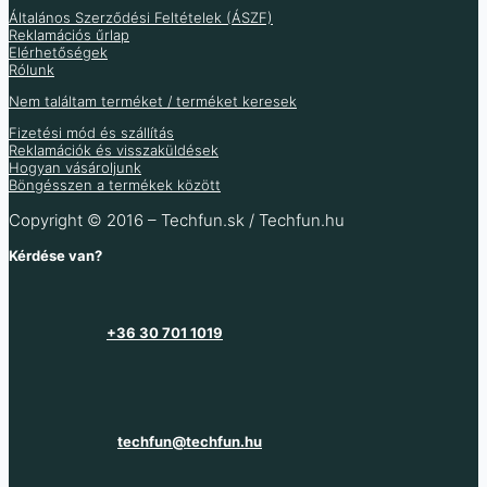
Több variáció raktáron
Általános Szerződési Feltételek (ÁSZF)
Több információ
Több variáció raktáron
Reklamációs űrlap
Raktáron 16 db
Elérhetőségek
Több információ
Rólunk
Több információ
Nem találtam terméket / terméket keresek
Fizetési mód és szállítás
Reklamációk és visszaküldések
Hogyan vásároljunk
Böngésszen a termékek között
Copyright © 2016 – Techfun.sk / Techfun.hu
Kérdése van?
+36 30 701 1019
techfun@techfun.hu