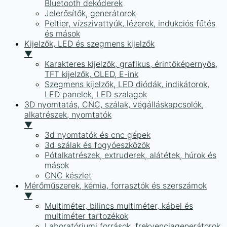
Bluetooth dekóderek
Jelerősítők, generátorok
Peltier, vízszivattyúk, lézerek, indukciós fűtés
és mások
Kijelzők, LED és szegmens kijelzők
▼
Karakteres kijelzők, grafikus, érintőképernyős,
TFT kijelzők, OLED, E-ink
Szegmens kijelzők, LED diódák, indikátorok,
LED panelek, LED szalagok
3D nyomtatás, CNC, szálak, végálláskapcsolók,
alkatrészek, nyomtatók
▼
3d nyomtatók és cnc gépek
3d szálak és fogyóeszközök
Pótalkatrészek, extruderek, alátétek, húrok és
mások
CNC készlet
Mérőműszerek, kémia, forrasztók és szerszámok
▼
Multiméter, bilincs multiméter, kábel és
multiméter tartozékok
Laboratóriumi források, frekvenciagenerátorok,