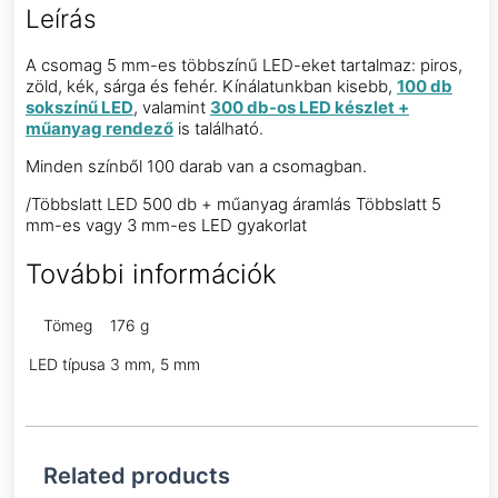
Leírás
A csomag 5 mm-es többszínű LED-eket tartalmaz: piros,
zöld, kék, sárga és fehér. Kínálatunkban kisebb,
100 db
sokszínű LED
, valamint
300 db-os LED készlet +
műanyag rendező
is található.
Minden színből 100 darab van a csomagban.
/Többslatt LED 500 db + műanyag áramlás Többslatt 5
mm-es vagy 3 mm-es LED gyakorlat
További információk
Tömeg
176 g
LED típusa
3 mm, 5 mm
Related products