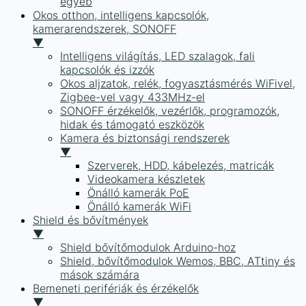
egyéb
Okos otthon, intelligens kapcsolók,
kamerarendszerek, SONOFF
▼
Intelligens világítás, LED szalagok, fali
kapcsolók és izzók
Okos aljzatok, relék, fogyasztásmérés WiFivel,
Zigbee-vel vagy 433MHz-el
SONOFF érzékelők, vezérlők, programozók,
hidak és támogató eszközök
Kamera és biztonsági rendszerek
▼
Szerverek, HDD, kábelezés, matricák
Videokamera készletek
Önálló kamerák PoE
Önálló kamerák WiFi
Shield és bővítmények
▼
Shield bővítőmodulok Arduino-hoz
Shield, bővítőmodulok Wemos, BBC, ATtiny és
mások számára
Bemeneti perifériák és érzékelők
▼