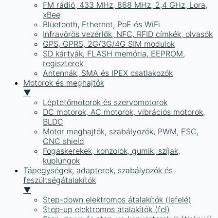
FM rádió, 433 MHz, 868 MHz, 2,4 GHz, Lora,
xBee
Bluetooth, Ethernet, PoE és WiFi
Infravörös vezérlők, NFC, RFID címkék, olvasók
GPS, GPRS, 2G/3G/4G SIM modulok
SD kártyák, FLASH memória, EEPROM,
regiszterek
Antennák, SMA és IPEX csatlakozók
Motorok és meghajtók
▼
Léptetőmotorok és szervomotorok
DC motorok, AC motorok, vibrációs motorok,
BLDC
Motor meghajtók, szabályozók, PWM, ESC,
CNC shield
Fogaskerekek, konzolok, gumik, szíjak,
kuplungok
Tápegységek, adapterek, szabályozók és
feszültségátalakítók
▼
Step-down elektromos átalakítók (lefelé)
Step-up elektromos átalakítók (fel)