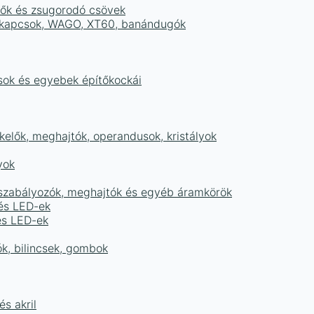
tők és zsugorodó csövek
sorkapcsok, WAGO, XT60, banándugók
ások és egyebek építőkockái
elők, meghajtók, operandusok, kristályok
yok
égszabályozók, meghajtók és egyéb áramkörök
 és LED-ek
és LED-ek
ók, bilincsek, gombok
s akril