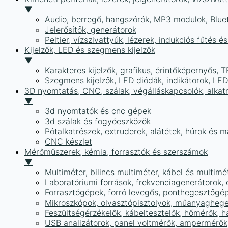
▼
Audio, berregő, hangszórók, MP3 modulok, Blue
Jelerősítők, generátorok
Peltier, vízszivattyúk, lézerek, indukciós fűtés 
Kijelzők, LED és szegmens kijelzők
▼
Karakteres kijelzők, grafikus, érintőképernyős, T
Szegmens kijelzők, LED diódák, indikátorok, LE
3D nyomtatás, CNC, szálak, végálláskapcsolók, alkat
▼
3d nyomtatók és cnc gépek
3d szálak és fogyóeszközök
Pótalkatrészek, extruderek, alátétek, húrok és 
CNC készlet
Mérőműszerek, kémia, forrasztók és szerszámok
▼
Multiméter, bilincs multiméter, kábel és multimé
Laboratóriumi források, frekvenciagenerátorok, 
Forrasztógépek, forró levegős, ponthegesztőgé
Mikroszkópok, olvasztópisztolyok, műanyaghege
Feszültségérzékelők, kábeltesztelők, hőmérők,
USB analizátorok, panel voltmérők, ampermérők,