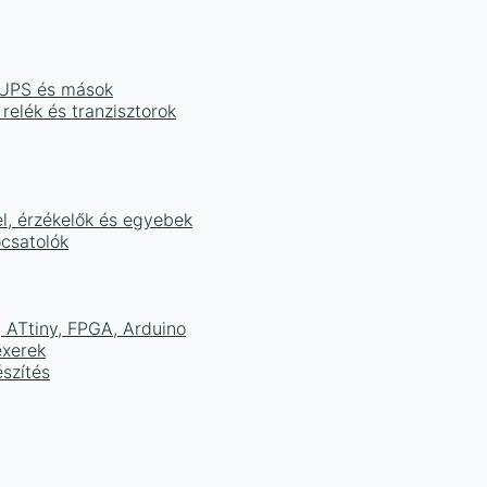
, UPS és mások
 relék és tranzisztorok
el, érzékelők és egyebek
ocsatolók
ATtiny, FPGA, Arduino
exerek
szítés