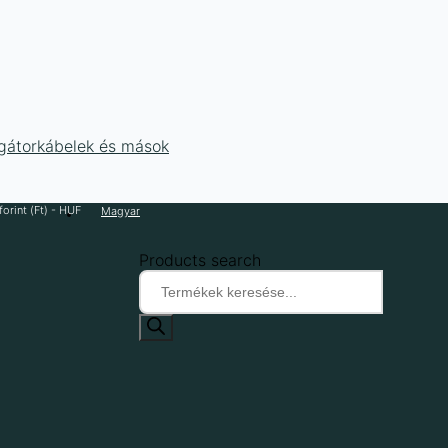
ligátorkábelek és mások
orint (Ft) - HUF
Magyar
Products search