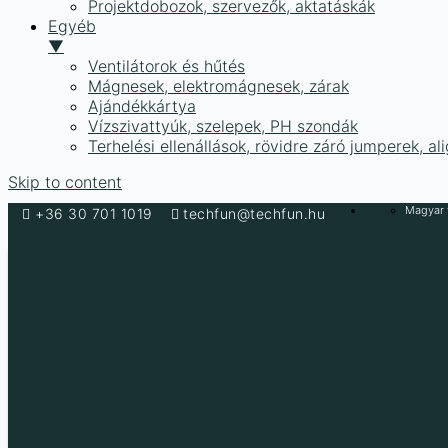
Projektdobozok, szervezők, aktatáskák
Egyéb
▼
Ventilátorok és hűtés
Mágnesek, elektromágnesek, zárak
Ajándékkártya
Vízszivattyúk, szelepek, PH szondák
Terhelési ellenállások, rövidre záró jumperek, a
Skip to content
Magyar f
+36 30 701 1019
techfun@techfun.hu