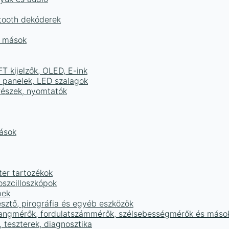
tooth dekóderek
és mások
FT kijelzők, OLED, E-ink
D panelek, LED szalagok
részek, nyomtatók
mások
ter tartozékok
oszcilloszkópok
pek
sztő, pirográfia és egyéb eszközök
 hangmérők, fordulatszámmérők, szélsebességmérők és máso
 teszterek, diagnosztika