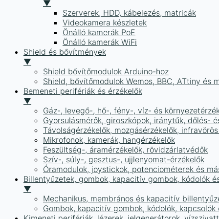
▼
Szerverek, HDD, kábelezés, matricák
Videokamera készletek
Önálló kamerák PoE
Önálló kamerák WiFi
Shield és bővítmények
▼
Shield bővítőmodulok Arduino-hoz
Shield, bővítőmodulok Wemos, BBC, ATtiny és 
Bemeneti perifériák és érzékelők
▼
Gáz-, levegő-, hő-, fény-, víz- és környezetérzé
Gyorsulásmérők, giroszkópok, iránytűk, dőlés- é
Távolságérzékelők, mozgásérzékelők, infravörös
Mikrofonok, kamerák, hangérzékelők
Feszültség-, áramérzékelők, rövidzárlatvédők
Szív-, súly-, gesztus-, ujjlenyomat-érzékelők
Óramodulok, joystickok, potenciométerek és má
Billentyűzetek, gombok, kapacitív gombok, kódolók é
▼
Mechanikus, membrános és kapacitív billentyűz
Gombok, kapacitív gombok, kódolók, kapcsolók
Kimeneti perifériák, lézerek, jelgenerátorok, vízszivat