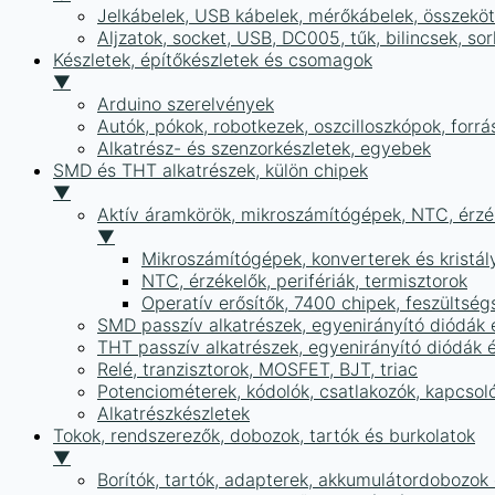
Jelkábelek, USB kábelek, mérőkábelek, összekö
Aljzatok, socket, USB, DC005, tűk, bilincsek, 
Készletek, építőkészletek és csomagok
▼
Arduino szerelvények
Autók, pókok, robotkezek, oszcilloszkópok, forr
Alkatrész- és szenzorkészletek, egyebek
SMD és THT alkatrészek, külön chipek
▼
Aktív áramkörök, mikroszámítógépek, NTC, érzék
▼
Mikroszámítógépek, konverterek és kristál
NTC, érzékelők, perifériák, termisztorok
Operatív erősítők, 7400 chipek, feszülts
SMD passzív alkatrészek, egyenirányító diódák
THT passzív alkatrészek, egyenirányító diódák 
Relé, tranzisztorok, MOSFET, BJT, triac
Potenciométerek, kódolók, csatlakozók, kapcsol
Alkatrészkészletek
Tokok, rendszerezők, dobozok, tartók és burkolatok
▼
Borítók, tartók, adapterek, akkumulátordobozok é