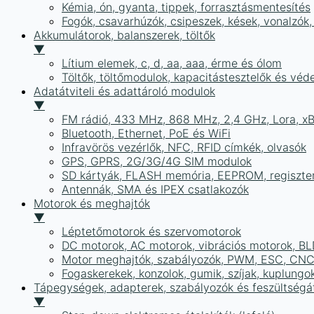
Kémia, ón, gyanta, tippek, forrasztásmentesítés
Fogók, csavarhúzók, csipeszek, kések, vonalzók,
Akkumulátorok, balanszerek, töltők
▼
Lítium elemek, c, d, aa, aaa, érme és ólom
Töltők, töltőmodulok, kapacitástesztelők és vé
Adatátviteli és adattároló modulok
▼
FM rádió, 433 MHz, 868 MHz, 2,4 GHz, Lora, x
Bluetooth, Ethernet, PoE és WiFi
Infravörös vezérlők, NFC, RFID címkék, olvasók
GPS, GPRS, 2G/3G/4G SIM modulok
SD kártyák, FLASH memória, EEPROM, regiszte
Antennák, SMA és IPEX csatlakozók
Motorok és meghajtók
▼
Léptetőmotorok és szervomotorok
DC motorok, AC motorok, vibrációs motorok, B
Motor meghajtók, szabályozók, PWM, ESC, CNC
Fogaskerekek, konzolok, gumik, szíjak, kuplungo
Tápegységek, adapterek, szabályozók és feszültségát
▼