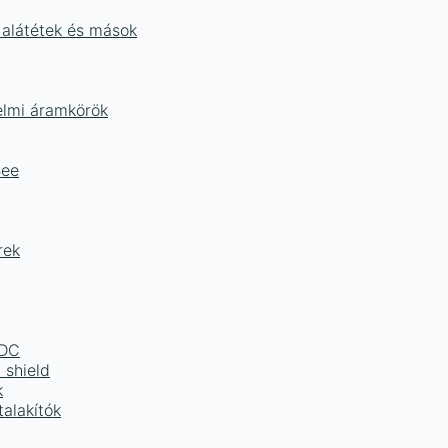
 alátétek és mások
delmi áramkörök
Bee
rek
LDC
 shield
k
alakítók