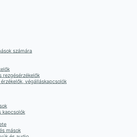
mások számára
kelők
s rezgésérzékelők
 érzékelők, végálláskapcsolók
sok
s kapcsolók
ete
 és mások
tyúk és audio