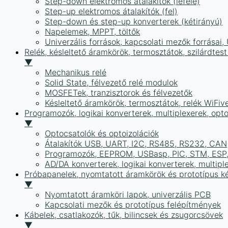
Step-down elektromos átalakítók (lefelé)
Step-up elektromos átalakítók (fel)
Step-down és step-up konverterek (kétirányú)
Napelemek, MPPT, töltők
Univerzális források, kapcsolati mezők forrásai
Relék, késleltető áramkörök, termosztátok, szilárdtest
▼
Mechanikus relé
Solid State, félvezető relé modulok
MOSFETek, tranzisztorok és félvezetők
Késleltető áramkörök, termosztátok, relék WiFiv
Programozók, logikai konverterek, multiplexerek, opt
▼
Optocsatolók és optoizolációk
Átalakítók USB, UART, I2C, RS485, RS232, CAN
Programozók, EEPROM, USBasp, PIC, STM, ESP, 
AD/DA konverterek, logikai konverterek, multipl
Próbapanelek, nyomtatott áramkörök és prototípus ké
▼
Nyomtatott áramköri lapok, univerzális PCB
Kapcsolati mezők és prototípus felépítmények
Kábelek, csatlakozók, tűk, bilincsek és zsugorcsövek
▼