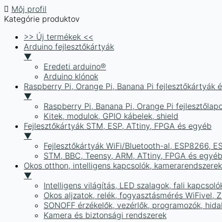
Môj profil
Kategórie produktov
>> Új termékek <<
Arduino fejlesztőkártyák
▼
Eredeti arduino®
Arduino klónok
Raspberry Pi, Orange Pi, Banana Pi fejlesztőkártyák 
▼
Raspberry Pi, Banana Pi, Orange Pi fejlesztőlap
Kitek, modulok, GPIO kábelek, shield
Fejlesztőkártyák STM, ESP, ATtiny, FPGA és egyéb
▼
Fejlesztőkártyák WiFi/Bluetooth-al, ESP8266, 
STM, BBC, Teensy, ARM, ATtiny, FPGA és egyé
Okos otthon, intelligens kapcsolók, kamerarendszer
▼
Intelligens világítás, LED szalagok, fali kapcsoló
Okos aljzatok, relék, fogyasztásmérés WiFivel,
SONOFF érzékelők, vezérlők, programozók, hid
Kamera és biztonsági rendszerek