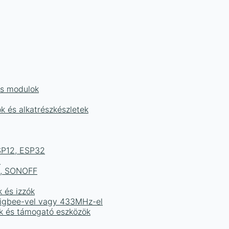
és modulok
ok és alkatrészkészletek
ESP12, ESP32
b
ek, SONOFF
k és izzók
 Zigbee-vel vagy 433MHz-el
ak és támogató eszközök