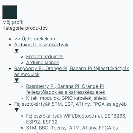
Môj profil
Kategórie produktov
>> Új termékek <<
Arduino fejlesztőkártyák
▼
Eredeti arduino®
Arduino klónok
Raspberry Pi, Orange Pi, Banana Pi fejlesztőkártyák
és modulok
▼
Raspberry Pi, Banana Pi, Orange Pi
fejlesztőlapok és alkatrészkészletek
Kitek, modulok, GPIO kábelek, shield
Fejlesztőkártyák STM, ESP, ATtiny, FPGA és egyéb
▼
Fejlesztőkártyák WiFi/Bluetooth-al, ESP8266,
ESP12, ESP32
STM, BBC, Teensy, ARM, ATtiny, FPGA és