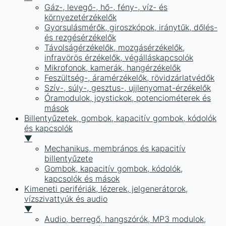
Gáz-, levegő-, hő-, fény-, víz- és
környezetérzékelők
Gyorsulásmérők, giroszkópok, iránytűk, dőlés-
és rezgésérzékelők
Távolságérzékelők, mozgásérzékelők,
infravörös érzékelők, végálláskapcsolók
Mikrofonok, kamerák, hangérzékelők
Feszültség-, áramérzékelők, rövidzárlatvédők
Szív-, súly-, gesztus-, ujjlenyomat-érzékelők
Óramodulok, joystickok, potenciométerek és
mások
Billentyűzetek, gombok, kapacitív gombok, kódolók
és kapcsolók
▼
Mechanikus, membrános és kapacitív
billentyűzete
Gombok, kapacitív gombok, kódolók,
kapcsolók és mások
Kimeneti perifériák, lézerek, jelgenerátorok,
vízszivattyúk és audio
▼
Audio, berregő, hangszórók, MP3 modulok,