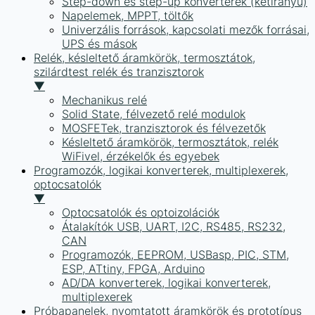
Step-down és step-up konverterek (kétirányú)
Napelemek, MPPT, töltők
Univerzális források, kapcsolati mezők forrásai,
UPS és mások
Relék, késleltető áramkörök, termosztátok,
szilárdtest relék és tranzisztorok
▼
Mechanikus relé
Solid State, félvezető relé modulok
MOSFETek, tranzisztorok és félvezetők
Késleltető áramkörök, termosztátok, relék
WiFivel, érzékelők és egyebek
Programozók, logikai konverterek, multiplexerek,
optocsatolók
▼
Optocsatolók és optoizolációk
Átalakítók USB, UART, I2C, RS485, RS232,
CAN
Programozók, EEPROM, USBasp, PIC, STM,
ESP, ATtiny, FPGA, Arduino
AD/DA konverterek, logikai konverterek,
multiplexerek
Próbapanelek, nyomtatott áramkörök és prototípus