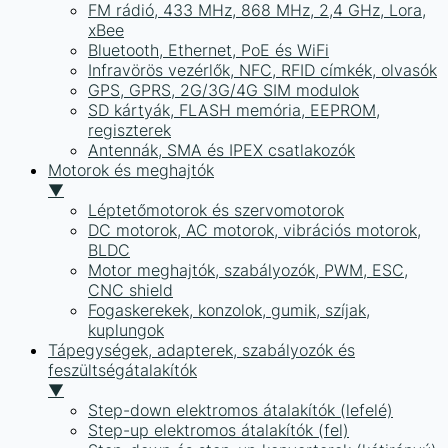
FM rádió, 433 MHz, 868 MHz, 2,4 GHz, Lora,
xBee
Bluetooth, Ethernet, PoE és WiFi
Infravörös vezérlők, NFC, RFID címkék, olvasók
GPS, GPRS, 2G/3G/4G SIM modulok
SD kártyák, FLASH memória, EEPROM,
regiszterek
Antennák, SMA és IPEX csatlakozók
Motorok és meghajtók
▼
Léptetőmotorok és szervomotorok
DC motorok, AC motorok, vibrációs motorok,
BLDC
Motor meghajtók, szabályozók, PWM, ESC,
CNC shield
Fogaskerekek, konzolok, gumik, szíjak,
kuplungok
Tápegységek, adapterek, szabályozók és
feszültségátalakítók
▼
Step-down elektromos átalakítók (lefelé)
Step-up elektromos átalakítók (fel)