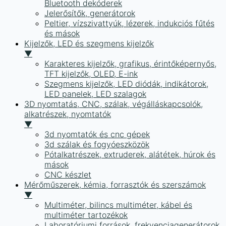
Bluetooth dekóderek
Jelerősítők, generátorok
Peltier, vízszivattyúk, lézerek, indukciós fűtés
és mások
Kijelzők, LED és szegmens kijelzők
▼
Karakteres kijelzők, grafikus, érintőképernyős,
TFT kijelzők, OLED, E-ink
Szegmens kijelzők, LED diódák, indikátorok,
LED panelek, LED szalagok
3D nyomtatás, CNC, szálak, végálláskapcsolók,
alkatrészek, nyomtatók
▼
3d nyomtatók és cnc gépek
3d szálak és fogyóeszközök
Pótalkatrészek, extruderek, alátétek, húrok és
mások
CNC készlet
Mérőműszerek, kémia, forrasztók és szerszámok
▼
Multiméter, bilincs multiméter, kábel és
multiméter tartozékok
Laboratóriumi források, frekvenciagenerátorok,