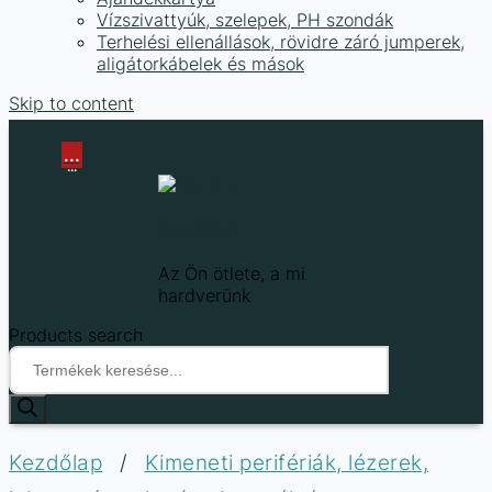
Vízszivattyúk, szelepek, PH szondák
Terhelési ellenállások, rövidre záró jumperek,
aligátorkábelek és mások
Skip to content
...
...
Techfun
Az Ön ötlete, a mi
hardverünk
Products search
Kezdőlap
/
Kimeneti perifériák, lézerek,