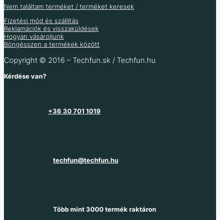
Nem találtam terméket / terméket keresek
Több információ
Fizetési mód és szállítás
Reklamációk és visszaküldések
Hogyan vásároljunk
Böngésszen a termékek között
Copyright © 2016 – Techfun.sk / Techfun.hu
Kérdése van?
+36 30 701 1019
techfun@techfun.hu
Több mint 3000 termék raktáron