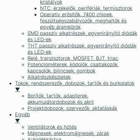
kristályok
NTC, érzékelők, perifériák, termisztorok
Operatív erősítők, 7400 chipek,
feszültségszabályozók, meghajtók és
egyéb áramkörök
SMD passzív alkatrészek, egyenirányító diódák
és LED-ek
THT passzív alkatrészek, egyenirányító diódák
és LED-ek
Relé, tranzisztorok, MOSFET, BJT, triac
Potenciométerek, kódolók, csatlakozók,
kapcsolók, bilincsek, gombok
Alkatrészkészletek
Tokok, rendszerezők, dobozok, tartók és burkolatok
▼
Borítók, tartók, adapterek,
akkumulátordobozok és akril
Projektdobozok, szervezők, aktatáskák
Egyéb
▼
Ventilátorok és hűtés
Mágnesek, elektromágnesek, zárak
Ajándékkártya