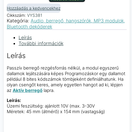
Hozzáadás a kedvencekhez
Cikkszám:
VYS381
Kategória:
Audio, berregő, hangszórók, MP3 modulok,
Bluetooth dekóderek
Leírás
További információk
Leírás
Passzív berregő rezgésforrás nélkül, a modul egyszerű
dallamok lejátszására képes Programozáskor egy dallamot
például 8 bites kódszámok tömbjeként definiálhatunk. Ha
olyan csengőt keres, amely egyetlen hangot ad ki, lépjen
az
Aktív berregő
lapra.
Leírás:
Üzemi feszültség: ajánlott 10V (max. 3-30V
Méretek: 45 mm (átmérő) x 154 mm (vastagság)