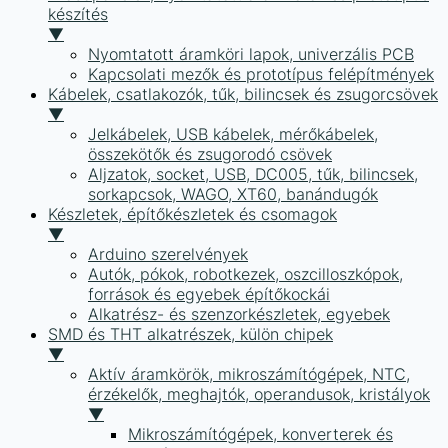
készítés
▼
Nyomtatott áramköri lapok, univerzális PCB
Kapcsolati mezők és prototípus felépítmények
Kábelek, csatlakozók, tűk, bilincsek és zsugorcsövek
▼
Jelkábelek, USB kábelek, mérőkábelek,
összekötők és zsugorodó csövek
Aljzatok, socket, USB, DC005, tűk, bilincsek,
sorkapcsok, WAGO, XT60, banándugók
Készletek, építőkészletek és csomagok
▼
Arduino szerelvények
Autók, pókok, robotkezek, oszcilloszkópok,
források és egyebek építőkockái
Alkatrész- és szenzorkészletek, egyebek
SMD és THT alkatrészek, külön chipek
▼
Aktív áramkörök, mikroszámítógépek, NTC,
érzékelők, meghajtók, operandusok, kristályok
▼
Mikroszámítógépek, konverterek és