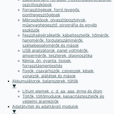
oszcilloszkópok
Forrasztógépek, forró levegős,
ponthegesztőgépek
Mikroszkópok, olvasztópisztolyok,
műanyaghegesztő, pirográfia és egyéb
eszközök
Feszültségérzékelők, kábeltesztelők, hőmérők,
hangmérők, fordulatszámmérők,
szélsebességmérők és mások
USB analizátorok, panel voltmérők,
ampermérők, teszterek, diagnosztika
Kémia, ón, gyanta, tippek,
forrasztásmentesítés
Fogók, csavarhúzók, csipeszek, kések,
vonalzók, alátétek és mások
Akkumulátorok, balanszerek, töltők
▼
Lítium elemek, c, d, aa, aaa, érme és ólom
Töltők, töltőmodulok, kapacitástesztelők és
védelmi áramkörök
Adatátviteli és adattároló modulok
▼