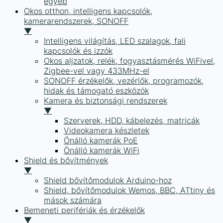
egyéb
Okos otthon, intelligens kapcsolók,
kamerarendszerek, SONOFF
▼
Intelligens világítás, LED szalagok, fali
kapcsolók és izzók
Okos aljzatok, relék, fogyasztásmérés WiFivel,
Zigbee-vel vagy 433MHz-el
SONOFF érzékelők, vezérlők, programozók,
hidak és támogató eszközök
Kamera és biztonsági rendszerek
▼
Szerverek, HDD, kábelezés, matricák
Videokamera készletek
Önálló kamerák PoE
Önálló kamerák WiFi
Shield és bővítmények
▼
Shield bővítőmodulok Arduino-hoz
Shield, bővítőmodulok Wemos, BBC, ATtiny és
mások számára
Bemeneti perifériák és érzékelők
▼