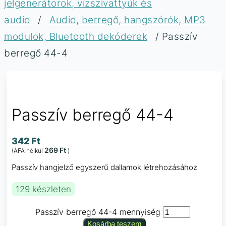
jelgenerátorok, vízszivattyúk és
audio
/
Audio, berregő, hangszórók, MP3
modulok, Bluetooth dekóderek
/ Passzív
berregő 44-4
Passzív berregő 44-4
342
Ft
269
Ft
(ÁFA nélkül
)
Passzív hangjelző egyszerű dallamok létrehozásához
129 készleten
Passzív berregő 44-4 mennyiség
Kosárba teszem