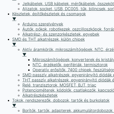
Jelkábelek, USB kábelek, mérőkábelek, összekö
Aljzatok, socket, USB, DC005, tűk, bilincsek, 
Készletek, építőkészletek és csomagok
▼
Arduino szerelvények
Autók, pókok, robotkezek, oszcilloszkópok, forr
Alkatrész- és szenzorkészletek, egyebek
SMD és THT alkatrészek, külön chipek
▼
Aktív áramkörök, mikroszámítógépek, NTC, érzék
▼
Mikroszámítógépek, konverterek és kristál
NTC, érzékelők, perifériák, termisztorok
Operatív erősítők, 7400 chipek, feszülts
SMD passzív alkatrészek, egyenirányító diódák
THT passzív alkatrészek, egyenirányító diódák 
Relé, tranzisztorok, MOSFET, BJT, triac
Potenciométerek, kódolók, csatlakozók, kapcsol
Alkatrészkészletek
Tokok, rendszerezők, dobozok, tartók és burkolatok
▼
Borítók, tartók, adapterek, akkumulátordobozok é