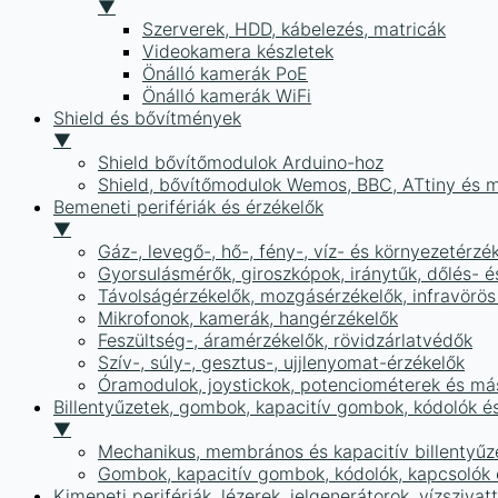
▼
Szerverek, HDD, kábelezés, matricák
Videokamera készletek
Önálló kamerák PoE
Önálló kamerák WiFi
Shield és bővítmények
▼
Shield bővítőmodulok Arduino-hoz
Shield, bővítőmodulok Wemos, BBC, ATtiny és 
Bemeneti perifériák és érzékelők
▼
Gáz-, levegő-, hő-, fény-, víz- és környezetérzé
Gyorsulásmérők, giroszkópok, iránytűk, dőlés- é
Távolságérzékelők, mozgásérzékelők, infravörös
Mikrofonok, kamerák, hangérzékelők
Feszültség-, áramérzékelők, rövidzárlatvédők
Szív-, súly-, gesztus-, ujjlenyomat-érzékelők
Óramodulok, joystickok, potenciométerek és má
Billentyűzetek, gombok, kapacitív gombok, kódolók é
▼
Mechanikus, membrános és kapacitív billentyűz
Gombok, kapacitív gombok, kódolók, kapcsolók
Kimeneti perifériák, lézerek, jelgenerátorok, vízszivat