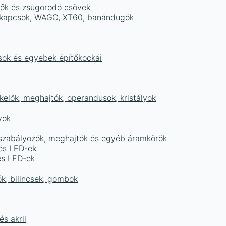
tők és zsugorodó csövek
sorkapcsok, WAGO, XT60, banándugók
ások és egyebek építőkockái
elők, meghajtók, operandusok, kristályok
yok
égszabályozók, meghajtók és egyéb áramkörök
 és LED-ek
és LED-ek
ók, bilincsek, gombok
s akril