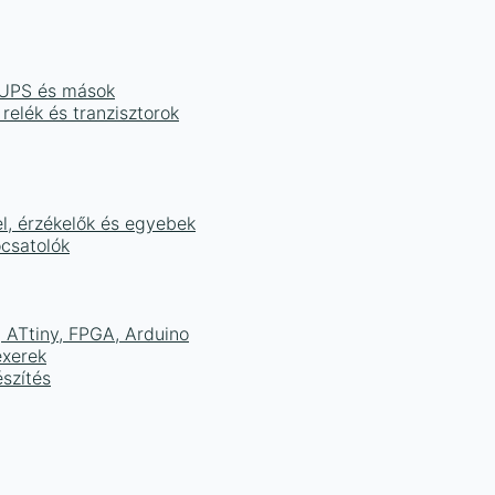
, UPS és mások
 relék és tranzisztorok
el, érzékelők és egyebek
ocsatolók
ATtiny, FPGA, Arduino
exerek
szítés