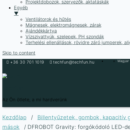
Projektdobozok, szervezők, aktatáskák
Egyéb
▼
Ventilátorok és hűtés
Mágnesek, elektromágnesek, zárak
Ajándékkártya
Vízszivattyúk, szelepek, PH szondák
Terhelési ellenállások, rövidre záró jumperek, a
Skip to content
Magyar f
+36 30 701 1019
techfun@techfun.hu
Techfun
Az Ön ötlete, a mi hardverünk
Kezdőlap
/
Billentyűzetek, gombok, kapacitív
mások
/ DFROBOT Gravity: forgókódoló LED-de