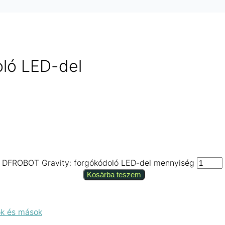
ló LED-del
DFROBOT Gravity: forgókódoló LED-del mennyiség
Kosárba teszem
ók és mások