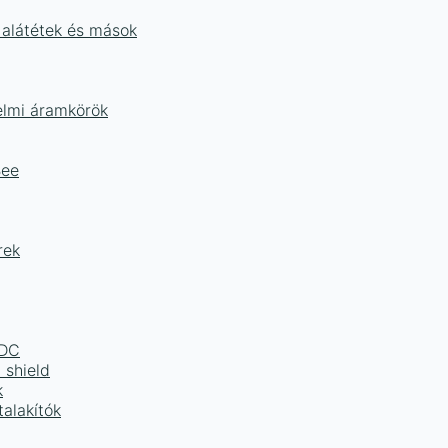
 alátétek és mások
delmi áramkörök
Bee
rek
LDC
 shield
k
alakítók