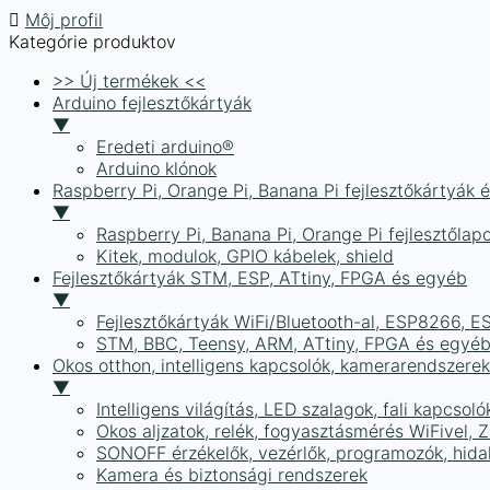
Môj profil
Kategórie produktov
>> Új termékek <<
Arduino fejlesztőkártyák
▼
Eredeti arduino®
Arduino klónok
Raspberry Pi, Orange Pi, Banana Pi fejlesztőkártyák 
▼
Raspberry Pi, Banana Pi, Orange Pi fejlesztőlap
Kitek, modulok, GPIO kábelek, shield
Fejlesztőkártyák STM, ESP, ATtiny, FPGA és egyéb
▼
Fejlesztőkártyák WiFi/Bluetooth-al, ESP8266, 
STM, BBC, Teensy, ARM, ATtiny, FPGA és egyé
Okos otthon, intelligens kapcsolók, kamerarendszer
▼
Intelligens világítás, LED szalagok, fali kapcsoló
Okos aljzatok, relék, fogyasztásmérés WiFivel,
SONOFF érzékelők, vezérlők, programozók, hid
Kamera és biztonsági rendszerek