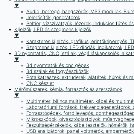
▼
Audio, berregő, hangszórók, MP3 modulok, Blue
Jelerősítők, generátorok
Peltier, vízszivattyúk, lézerek, indukciós fűtés 
Kijelzők, LED és szegmens kijelzők
▼
Karakteres kijelzők, grafikus, érintőképernyős, T
Szegmens kijelzők, LED diódák, indikátorok, LE
3D nyomtatás, CNC, szálak, végálláskapcsolók, alkat
▼
3d nyomtatók és cnc gépek
3d szálak és fogyóeszközök
Pótalkatrészek, extruderek, alátétek, húrok és 
CNC készlet
Mérőműszerek, kémia, forrasztók és szerszámok
▼
Multiméter, bilincs multiméter, kábel és multimé
Laboratóriumi források, frekvenciagenerátorok, 
Forrasztógépek, forró levegős, ponthegesztőgé
Mikroszkópok, olvasztópisztolyok, műanyaghege
Feszültségérzékelők, kábeltesztelők, hőmérők,
USB analizátorok, panel voltmérők, ampermérők,