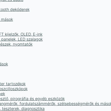
tooth dekóderek
és mások
FT kijelzők, OLED, E-ink
D panelek, LED szalagok
részek, nyomtatók
mások
ter tartozékok
oszcilloszkópok
pek
sztő, pirográfia és egyéb eszközök
 hangmérők, fordulatszámmérők, szélsebességmérők és máso
 teszterek, diagnosztika