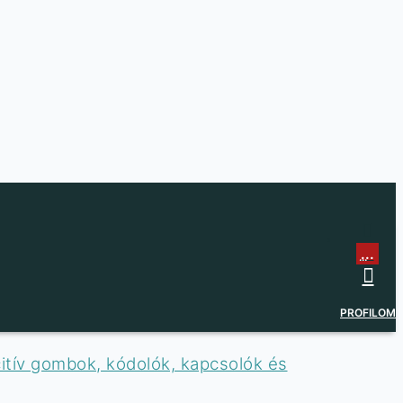
...
...
PROFILOM
tív gombok, kódolók, kapcsolók és