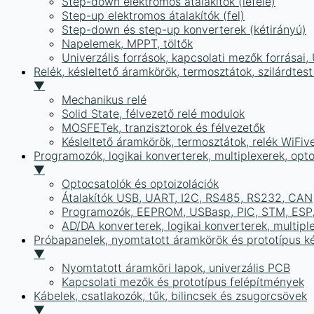
Step-down elektromos átalakítók (lefelé)
Step-up elektromos átalakítók (fel)
Step-down és step-up konverterek (kétirányú)
Napelemek, MPPT, töltők
Univerzális források, kapcsolati mezők forrásai
Relék, késleltető áramkörök, termosztátok, szilárdtest
▼
Mechanikus relé
Solid State, félvezető relé modulok
MOSFETek, tranzisztorok és félvezetők
Késleltető áramkörök, termosztátok, relék WiFiv
Programozók, logikai konverterek, multiplexerek, opt
▼
Optocsatolók és optoizolációk
Átalakítók USB, UART, I2C, RS485, RS232, CAN
Programozók, EEPROM, USBasp, PIC, STM, ESP, 
AD/DA konverterek, logikai konverterek, multipl
Próbapanelek, nyomtatott áramkörök és prototípus ké
▼
Nyomtatott áramköri lapok, univerzális PCB
Kapcsolati mezők és prototípus felépítmények
Kábelek, csatlakozók, tűk, bilincsek és zsugorcsövek
▼