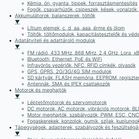
Kémia, ón, gyanta, tippek, forrasztásmentesítés
Fogók, csavarhúzók, csipeszek, kések, vonalzók,
Akkumulátorok, balanszerek, töltők
▼
Lítium elemek, c, d, aa, aaa, érme és ólom
Töltők, töltőmodulok, kapacitástesztelők és vé
Adatátviteli és adattároló modulok
▼
FM rádió, 433 MHz, 868 MHz, 2,4 GHz, Lora, x
Bluetooth, Ethernet, PoE és WiFi
Infravörös vezérlők, NFC, RFID címkék, olvasók
GPS, GPRS, 2G/3G/4G SIM modulok
SD kártyák, FLASH memória, EEPROM, regiszte
Antennák, SMA és IPEX csatlakozók
Motorok és meghajtók
▼
Léptetőmotorok és szervomotorok
DC motorok, AC motorok, vibrációs motorok, B
Motor meghajtók, szabályozók, PWM, ESC, CNC
Fogaskerekek, konzolok, gumik, szíjak, kuplungo
Tápegységek, adapterek, szabályozók és feszültségát
▼