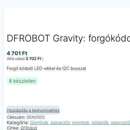
DFROBOT Gravity: forgókódo
4 701
Ft
3 702
Ft
(ÁFA nélkül
)
Forgó kódoló LED-ekkel és I2C busszal
6 készleten
Hozzáadás a kedvencekhez
Cikkszám:
SEN0502
Kategória:
Gombok, kapacitív gombok, kódolók, kapcsol
Címke:
DFRobot