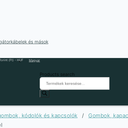
ligátorkábelek és mások
orint (Ft) - HUF
Magyar
Products search
 gombok, kódolók és kapcsolók
/
Gombok, kapaci
l