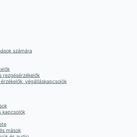
mások számára
kelők
s rezgésérzékelők
 érzékelők, végálláskapcsolók
sok
s kapcsolók
ete
 és mások
tyúk és audio