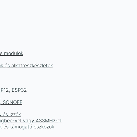
és modulok
ok és alkatrészkészletek
ESP12, ESP32
b
ek, SONOFF
k és izzók
 Zigbee-vel vagy 433MHz-el
ak és támogató eszközök