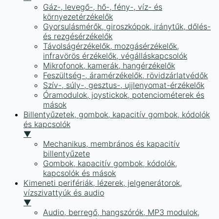
Gáz-, levegő-, hő-, fény-, víz- és
környezetérzékelők
Gyorsulásmérők, giroszkópok, iránytűk, dőlés-
és rezgésérzékelők
Távolságérzékelők, mozgásérzékelők,
infravörös érzékelők, végálláskapcsolók
Mikrofonok, kamerák, hangérzékelők
Feszültség-, áramérzékelők, rövidzárlatvédők
Szív-, súly-, gesztus-, ujjlenyomat-érzékelők
Óramodulok, joystickok, potenciométerek és
mások
Billentyűzetek, gombok, kapacitív gombok, kódolók
és kapcsolók
▼
Mechanikus, membrános és kapacitív
billentyűzete
Gombok, kapacitív gombok, kódolók,
kapcsolók és mások
Kimeneti perifériák, lézerek, jelgenerátorok,
vízszivattyúk és audio
▼
Audio, berregő, hangszórók, MP3 modulok,