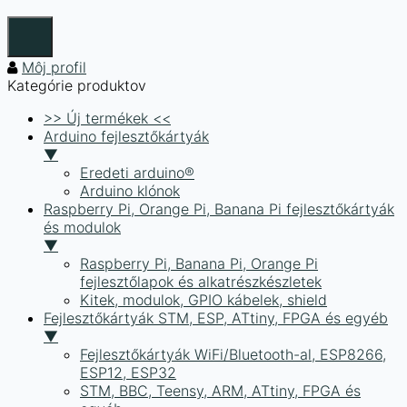
Môj profil
Kategórie produktov
>> Új termékek <<
Arduino fejlesztőkártyák
▼
Eredeti arduino®
Arduino klónok
Raspberry Pi, Orange Pi, Banana Pi fejlesztőkártyák
és modulok
▼
Raspberry Pi, Banana Pi, Orange Pi
fejlesztőlapok és alkatrészkészletek
Kitek, modulok, GPIO kábelek, shield
Fejlesztőkártyák STM, ESP, ATtiny, FPGA és egyéb
▼
Fejlesztőkártyák WiFi/Bluetooth-al, ESP8266,
ESP12, ESP32
STM, BBC, Teensy, ARM, ATtiny, FPGA és