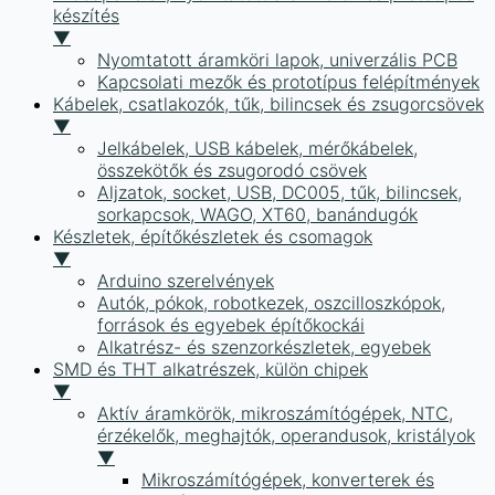
készítés
▼
Nyomtatott áramköri lapok, univerzális PCB
Kapcsolati mezők és prototípus felépítmények
Kábelek, csatlakozók, tűk, bilincsek és zsugorcsövek
▼
Jelkábelek, USB kábelek, mérőkábelek,
összekötők és zsugorodó csövek
Aljzatok, socket, USB, DC005, tűk, bilincsek,
sorkapcsok, WAGO, XT60, banándugók
Készletek, építőkészletek és csomagok
▼
Arduino szerelvények
Autók, pókok, robotkezek, oszcilloszkópok,
források és egyebek építőkockái
Alkatrész- és szenzorkészletek, egyebek
SMD és THT alkatrészek, külön chipek
▼
Aktív áramkörök, mikroszámítógépek, NTC,
érzékelők, meghajtók, operandusok, kristályok
▼
Mikroszámítógépek, konverterek és