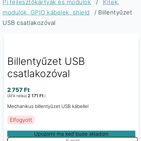
Pi fejlesztőkártyák és modulok
/
Kitek,
modulok, GPIO kábelek, shield
/ Billentyűzet
USB csatlakozóval
Billentyűzet USB
csatlakozóval
2 757
Ft
2 171
Ft
(ÁFA nélkül
)
Mechanikus billentyűzet USB kábellel
Elfogyott
Upozorni ma keď bude skladom