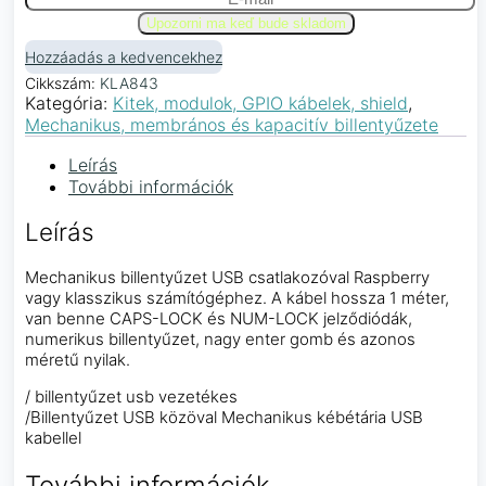
Hozzáadás a kedvencekhez
Cikkszám:
KLA843
Kategória:
Kitek, modulok, GPIO kábelek, shield
,
Mechanikus, membrános és kapacitív billentyűzete
Leírás
További információk
Leírás
Mechanikus billentyűzet USB csatlakozóval Raspberry
vagy klasszikus számítógéphez. A kábel hossza 1 méter,
van benne CAPS-LOCK és NUM-LOCK jelződiódák,
numerikus billentyűzet, nagy enter gomb és azonos
méretű nyilak.
/ billentyűzet usb vezetékes
/Billentyűzet USB közöval Mechanikus kébétária USB
kabellel
További információk