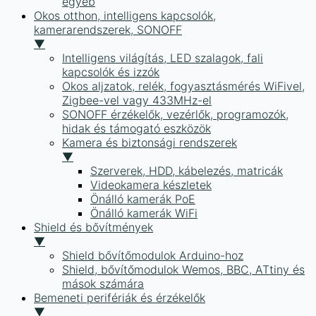
egyéb
Okos otthon, intelligens kapcsolók,
kamerarendszerek, SONOFF
▼
Intelligens világítás, LED szalagok, fali
kapcsolók és izzók
Okos aljzatok, relék, fogyasztásmérés WiFivel,
Zigbee-vel vagy 433MHz-el
SONOFF érzékelők, vezérlők, programozók,
hidak és támogató eszközök
Kamera és biztonsági rendszerek
▼
Szerverek, HDD, kábelezés, matricák
Videokamera készletek
Önálló kamerák PoE
Önálló kamerák WiFi
Shield és bővítmények
▼
Shield bővítőmodulok Arduino-hoz
Shield, bővítőmodulok Wemos, BBC, ATtiny és
mások számára
Bemeneti perifériák és érzékelők
▼