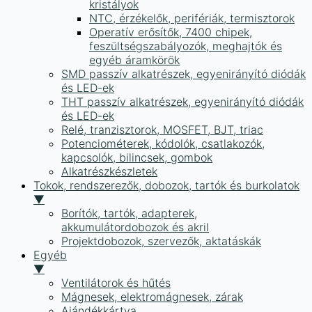
kristályok
NTC, érzékelők, perifériák, termisztorok
Operatív erősítők, 7400 chipek,
feszültségszabályozók, meghajtók és
egyéb áramkörök
SMD passzív alkatrészek, egyenirányító diódák
és LED-ek
THT passzív alkatrészek, egyenirányító diódák
és LED-ek
Relé, tranzisztorok, MOSFET, BJT, triac
Potenciométerek, kódolók, csatlakozók,
kapcsolók, bilincsek, gombok
Alkatrészkészletek
Tokok, rendszerezők, dobozok, tartók és burkolatok
▼
Borítók, tartók, adapterek,
akkumulátordobozok és akril
Projektdobozok, szervezők, aktatáskák
Egyéb
▼
Ventilátorok és hűtés
Mágnesek, elektromágnesek, zárak
Ajándékkártya