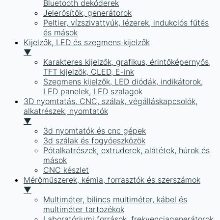
Bluetooth dekóderek
Jelerősítők, generátorok
Peltier, vízszivattyúk, lézerek, indukciós fűtés
és mások
Kijelzők, LED és szegmens kijelzők
▼
Karakteres kijelzők, grafikus, érintőképernyős,
TFT kijelzők, OLED, E-ink
Szegmens kijelzők, LED diódák, indikátorok,
LED panelek, LED szalagok
3D nyomtatás, CNC, szálak, végálláskapcsolók,
alkatrészek, nyomtatók
▼
3d nyomtatók és cnc gépek
3d szálak és fogyóeszközök
Pótalkatrészek, extruderek, alátétek, húrok és
mások
CNC készlet
Mérőműszerek, kémia, forrasztók és szerszámok
▼
Multiméter, bilincs multiméter, kábel és
multiméter tartozékok
Laboratóriumi források, frekvenciagenerátorok,