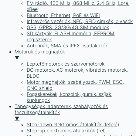
FM rádió, 433 MHz, 868 MHz, 2,4 GHz, Lora,
xBee
Bluetooth, Ethernet, PoE és WiFi
Infravörös vezérlők, NFC, RFID címkék, olvasók
GPS, GPRS, 2G/3G/4G SIM modulok
SD kártyák, FLASH memória, EEPROM,
regiszterek
Antennák, SMA és IPEX csatlakozók
Motorok és meghajtók
▼
Léptetőmotorok és szervomotorok
DC motorok, AC motorok, vibrációs motorok,
BLDC
Motor meghajtók, szabályozók, PWM, ESC,
CNC shield
Fogaskerekek, konzolok, gumik, szíjak,
kuplungok
Tápegységek, adapterek, szabályozók és
feszültségátalakítók
▼
Step-down elektromos átalakítók (lefelé)
Step-up elektromos átalakítók (fel)