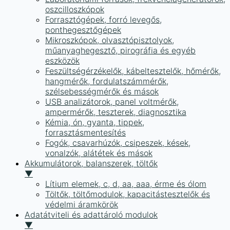
oszcilloszkópok
Forrasztógépek, forró levegős,
ponthegesztőgépek
Mikroszkópok, olvasztópisztolyok,
műanyaghegesztő, pirográfia és egyéb
eszközök
Feszültségérzékelők, kábeltesztelők, hőmérők,
hangmérők, fordulatszámmérők,
szélsebességmérők és mások
USB analizátorok, panel voltmérők,
ampermérők, teszterek, diagnosztika
Kémia, ón, gyanta, tippek,
forrasztásmentesítés
Fogók, csavarhúzók, csipeszek, kések,
vonalzók, alátétek és mások
Akkumulátorok, balanszerek, töltők
▼
Lítium elemek, c, d, aa, aaa, érme és ólom
Töltők, töltőmodulok, kapacitástesztelők és
védelmi áramkörök
Adatátviteli és adattároló modulok
▼