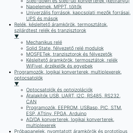
Step-down és step-up konverterek (kétirányú)
Napelemek, MPPT, töltők
Univerzális források, kapcsolati mezők forrásai,
UPS és mások
Relék, késleltető áramkörök, termosztátok,
szilárdtest relék és tranzisztorok
▼
Mechanikus relé
Solid State, félvezető relé modulok
MOSFETek, tranzisztorok és félvezetők
Késleltető áramkörök, termosztátok, relék
WiFivel, érzékelők és egyebek
Programozók, logikai konverterek, multiplexerek,
optocsatolók
▼
Optocsatolók és optoizolációk
Átalakítók USB, UART, I2C, RS485, RS232,
CAN
Programozók, EEPROM, USBasp, PIC, STM,
ESP, ATtiny, FPGA, Arduino
AD/DA konverterek, logikai konverterek,
multiplexerek
Próbapanelek, nyomtatott áramkörök és prototípus