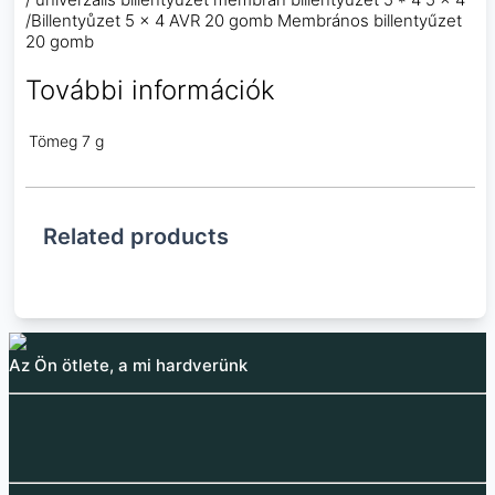
/Billentyůzet 5 × 4 AVR 20 gomb Membrános billentyűzet
20 gomb
További információk
Tömeg
7 g
Related products
Az Ön ötlete, a mi hardverünk