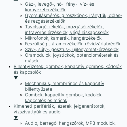
Gáz-, levegő-, hő-, fény-, víz- és
környezetérzékelők
Gyorsulásmérők, giroszkópok, iránytűk, dőlés-
és rezgésérzékelők
Távolságérzékelők, mozgásérzékelők,
infravörös érzékelők, végálláskapcsolók
Mikrofonok, kamerák, hangérzékelők
Feszültség-, áramérzékelők, rövidzárlatvédők
Szív-, súly-, gesztus-, ujjlenyomat-érzékelők
Óramodulok, joystickok, potenciométerek és
mások
Billentyűzetek, gombok, kapacitív gombok, kódolók
és kapcsolók
▼
Mechanikus, membrános és kapacitív
billentyűzete
Gombok, kapacitív gombok, kódolók,
kapcsolók és mások
Kimeneti perifériák, lézerek, jelgenerátorok,
vízszivattyúk és audio
▼
Audio, berregő, hangszórók, MP3 modulok,