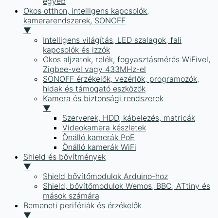
egyéb
Okos otthon, intelligens kapcsolók,
kamerarendszerek, SONOFF
▼
Intelligens világítás, LED szalagok, fali
kapcsolók és izzók
Okos aljzatok, relék, fogyasztásmérés WiFivel,
Zigbee-vel vagy 433MHz-el
SONOFF érzékelők, vezérlők, programozók,
hidak és támogató eszközök
Kamera és biztonsági rendszerek
▼
Szerverek, HDD, kábelezés, matricák
Videokamera készletek
Önálló kamerák PoE
Önálló kamerák WiFi
Shield és bővítmények
▼
Shield bővítőmodulok Arduino-hoz
Shield, bővítőmodulok Wemos, BBC, ATtiny és
mások számára
Bemeneti perifériák és érzékelők
▼