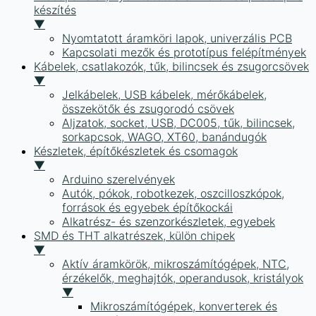
készítés
▼
Nyomtatott áramköri lapok, univerzális PCB
Kapcsolati mezők és prototípus felépítmények
Kábelek, csatlakozók, tűk, bilincsek és zsugorcsövek
▼
Jelkábelek, USB kábelek, mérőkábelek,
összekötők és zsugorodó csövek
Aljzatok, socket, USB, DC005, tűk, bilincsek,
sorkapcsok, WAGO, XT60, banándugók
Készletek, építőkészletek és csomagok
▼
Arduino szerelvények
Autók, pókok, robotkezek, oszcilloszkópok,
források és egyebek építőkockái
Alkatrész- és szenzorkészletek, egyebek
SMD és THT alkatrészek, külön chipek
▼
Aktív áramkörök, mikroszámítógépek, NTC,
érzékelők, meghajtók, operandusok, kristályok
▼
Mikroszámítógépek, konverterek és