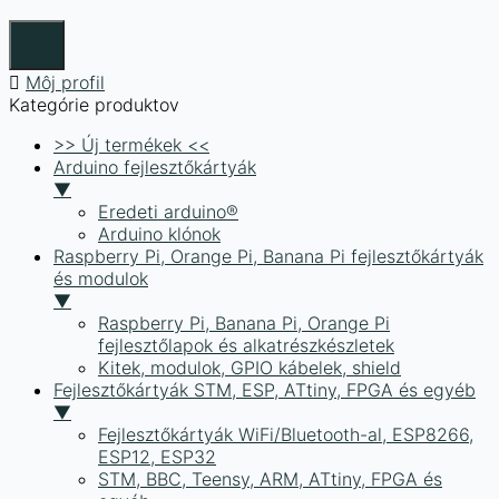
Môj profil
Kategórie produktov
>> Új termékek <<
Arduino fejlesztőkártyák
▼
Eredeti arduino®
Arduino klónok
Raspberry Pi, Orange Pi, Banana Pi fejlesztőkártyák
és modulok
▼
Raspberry Pi, Banana Pi, Orange Pi
fejlesztőlapok és alkatrészkészletek
Kitek, modulok, GPIO kábelek, shield
Fejlesztőkártyák STM, ESP, ATtiny, FPGA és egyéb
▼
Fejlesztőkártyák WiFi/Bluetooth-al, ESP8266,
ESP12, ESP32
STM, BBC, Teensy, ARM, ATtiny, FPGA és