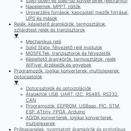
Step-down és step-up konverterek (kétirányú)
Napelemek, MPPT, töltők
Univerzális források, kapcsolati mezők forrásai,
UPS és mások
Relék, késleltető áramkörök, termosztátok,
szilárdtest relék és tranzisztorok
▼
Mechanikus relé
Solid State, félvezető relé modulok
MOSFETek, tranzisztorok és félvezetők
Késleltető áramkörök, termosztátok, relék
WiFivel, érzékelők és egyebek
Programozók, logikai konverterek, multiplexerek,
optocsatolók
▼
Optocsatolók és optoizolációk
Átalakítók USB, UART, I2C, RS485, RS232,
CAN
Programozók, EEPROM, USBasp, PIC, STM,
ESP, ATtiny, FPGA, Arduino
AD/DA konverterek, logikai konverterek,
multiplexerek
Próbapanelek, nyomtatott áramkörök és prototípus