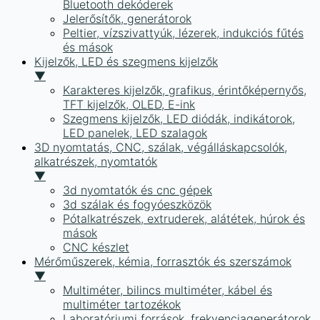
Bluetooth dekóderek
Jelerősítők, generátorok
Peltier, vízszivattyúk, lézerek, indukciós fűtés
és mások
Kijelzők, LED és szegmens kijelzők
▼
Karakteres kijelzők, grafikus, érintőképernyős,
TFT kijelzők, OLED, E-ink
Szegmens kijelzők, LED diódák, indikátorok,
LED panelek, LED szalagok
3D nyomtatás, CNC, szálak, végálláskapcsolók,
alkatrészek, nyomtatók
▼
3d nyomtatók és cnc gépek
3d szálak és fogyóeszközök
Pótalkatrészek, extruderek, alátétek, húrok és
mások
CNC készlet
Mérőműszerek, kémia, forrasztók és szerszámok
▼
Multiméter, bilincs multiméter, kábel és
multiméter tartozékok
Laboratóriumi források, frekvenciagenerátorok,