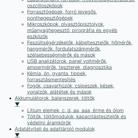
oszcilloszkópok
Forrasztógépek, forró levegős,
ponthegesztőgépek
Mikroszkópok, olvasztópisztolyok,
műanyaghegesztő, pirográfia és egyéb
eszközök
Feszültségérzékelők, kábeltesztelők, hőmérők,
hangmérők, fordulatszámmérők,
szélsebességmérők és mások
USB analizátorok, panel voltmérők,
ampermérők, teszterek, diagnosztika
Kémia, ón, gyanta, tippek,
forrasztásmentesítés
Fogók, csavarhúzók, csipeszek, kések,
vonalzók, alátétek és mások
Akkumulátorok, balanszerek, töltők
▼
Lítium elemek, c, d, aa, aaa, érme és ólom
Töltők, töltőmodulok, kapacitástesztelők és
védelmi áramkörök
Adatátviteli és adattároló modulok
▼