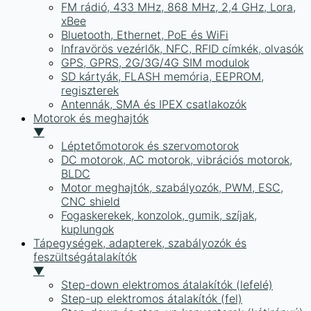
FM rádió, 433 MHz, 868 MHz, 2,4 GHz, Lora,
xBee
Bluetooth, Ethernet, PoE és WiFi
Infravörös vezérlők, NFC, RFID címkék, olvasók
GPS, GPRS, 2G/3G/4G SIM modulok
SD kártyák, FLASH memória, EEPROM,
regiszterek
Antennák, SMA és IPEX csatlakozók
Motorok és meghajtók
▼
Léptetőmotorok és szervomotorok
DC motorok, AC motorok, vibrációs motorok,
BLDC
Motor meghajtók, szabályozók, PWM, ESC,
CNC shield
Fogaskerekek, konzolok, gumik, szíjak,
kuplungok
Tápegységek, adapterek, szabályozók és
feszültségátalakítók
▼
Step-down elektromos átalakítók (lefelé)
Step-up elektromos átalakítók (fel)