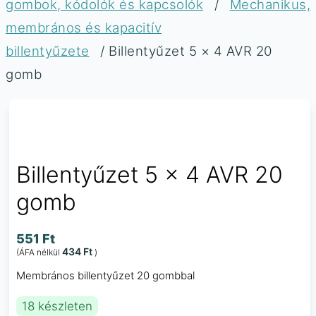
gombok, kódolók és kapcsolók
/
Mechanikus,
membrános és kapacitív
billentyűzete
/ Billentyűzet 5 × 4 AVR 20
gomb
Billentyűzet 5 × 4 AVR 20
gomb
551
Ft
434
Ft
(ÁFA nélkül
)
Membrános billentyűzet 20 gombbal
18 készleten