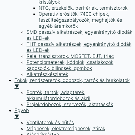
kristályok
NTC, érzékelők, perifériák, termisztorok
Operatív erősítők, 7400 chipek,
feszültségszabályozók, meghajtók és
egyéb áramkörök
SMD passzív alkatrészek, egyenirányító diódák
és LED-ek
THT passzív alkatrészek, egyenirányító diódák
és LED-ek
Relé, tranzisztorok, MOSFET, BJT, triac
Potenciométerek, kódolók, csatlakozók,
kapcsolók, bilincsek, gombok
Alkatrészkészletek
Tokok, rendszerezők, dobozok, tartók és burkolatok
▼
Borítók, tartók, adapterek,
akkumulátordobozok és akril
Projektdobozok, szervezők, aktatáskák
Egyéb
▼
Ventilátorok és hűtés
Mágnesek, elektromágnesek, zárak
Ajándékkártya