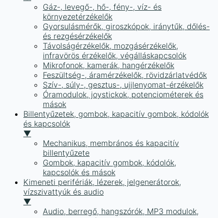
Gáz-, levegő-, hő-, fény-, víz- és
környezetérzékelők
Gyorsulásmérők, giroszkópok, iránytűk, dőlés-
és rezgésérzékelők
Távolságérzékelők, mozgásérzékelők,
infravörös érzékelők, végálláskapcsolók
Mikrofonok, kamerák, hangérzékelők
Feszültség-, áramérzékelők, rövidzárlatvédők
Szív-, súly-, gesztus-, ujjlenyomat-érzékelők
Óramodulok, joystickok, potenciométerek és
mások
Billentyűzetek, gombok, kapacitív gombok, kódolók
és kapcsolók
▼
Mechanikus, membrános és kapacitív
billentyűzete
Gombok, kapacitív gombok, kódolók,
kapcsolók és mások
Kimeneti perifériák, lézerek, jelgenerátorok,
vízszivattyúk és audio
▼
Audio, berregő, hangszórók, MP3 modulok,