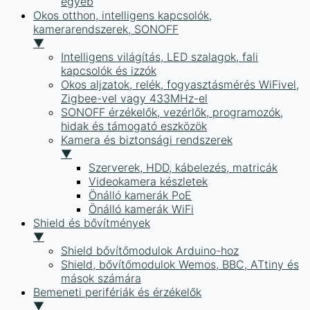
egyéb
Okos otthon, intelligens kapcsolók,
kamerarendszerek, SONOFF
▼
Intelligens világítás, LED szalagok, fali
kapcsolók és izzók
Okos aljzatok, relék, fogyasztásmérés WiFivel,
Zigbee-vel vagy 433MHz-el
SONOFF érzékelők, vezérlők, programozók,
hidak és támogató eszközök
Kamera és biztonsági rendszerek
▼
Szerverek, HDD, kábelezés, matricák
Videokamera készletek
Önálló kamerák PoE
Önálló kamerák WiFi
Shield és bővítmények
▼
Shield bővítőmodulok Arduino-hoz
Shield, bővítőmodulok Wemos, BBC, ATtiny és
mások számára
Bemeneti perifériák és érzékelők
▼