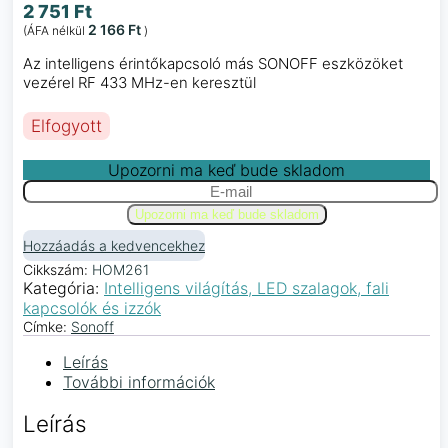
2 751
Ft
2 166
Ft
(ÁFA nélkül
)
Az intelligens érintőkapcsoló más SONOFF eszközöket
vezérel RF 433 MHz-en keresztül
Elfogyott
Upozorni ma keď bude skladom
Hozzáadás a kedvencekhez
Cikkszám:
HOM261
Kategória:
Intelligens világítás, LED szalagok, fali
kapcsolók és izzók
Címke:
Sonoff
Leírás
További információk
Leírás