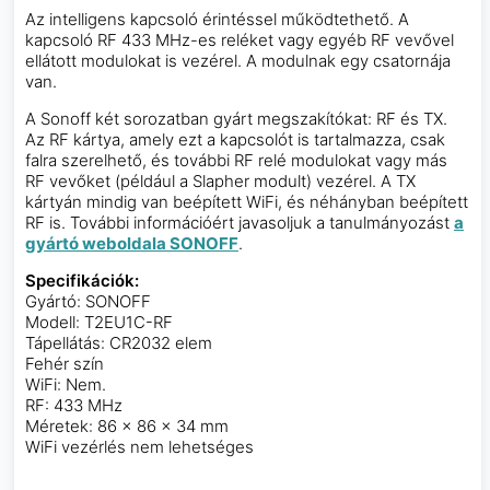
Az intelligens kapcsoló érintéssel működtethető. A
kapcsoló RF 433 MHz-es reléket vagy egyéb RF vevővel
ellátott modulokat is vezérel. A modulnak egy csatornája
van.
A Sonoff két sorozatban gyárt megszakítókat: RF és TX.
Az RF kártya, amely ezt a kapcsolót is tartalmazza, csak
falra szerelhető, és további RF relé modulokat vagy más
RF vevőket (például a Slapher modult) vezérel. A TX
kártyán mindig van beépített WiFi, és néhányban beépített
RF is. További információért javasoljuk a tanulmányozást
a
gyártó weboldala SONOFF
.
Specifikációk:
Gyártó: SONOFF
Modell: T2EU1C-RF
Tápellátás: CR2032 elem
Fehér szín
WiFi: Nem.
RF: 433 MHz
Méretek: 86 x 86 x 34 mm
WiFi vezérlés nem lehetséges