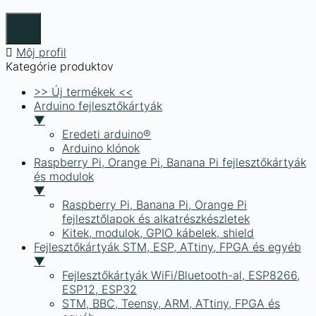
Môj profil
Kategórie produktov
>> Új termékek <<
Arduino fejlesztőkártyák
▼
Eredeti arduino®
Arduino klónok
Raspberry Pi, Orange Pi, Banana Pi fejlesztőkártyák
és modulok
▼
Raspberry Pi, Banana Pi, Orange Pi
fejlesztőlapok és alkatrészkészletek
Kitek, modulok, GPIO kábelek, shield
Fejlesztőkártyák STM, ESP, ATtiny, FPGA és egyéb
▼
Fejlesztőkártyák WiFi/Bluetooth-al, ESP8266,
ESP12, ESP32
STM, BBC, Teensy, ARM, ATtiny, FPGA és