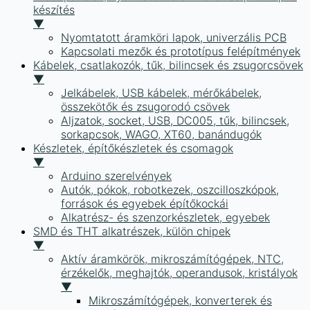
készítés
▼
Nyomtatott áramköri lapok, univerzális PCB
Kapcsolati mezők és prototípus felépítmények
Kábelek, csatlakozók, tűk, bilincsek és zsugorcsövek
▼
Jelkábelek, USB kábelek, mérőkábelek,
összekötők és zsugorodó csövek
Aljzatok, socket, USB, DC005, tűk, bilincsek,
sorkapcsok, WAGO, XT60, banándugók
Készletek, építőkészletek és csomagok
▼
Arduino szerelvények
Autók, pókok, robotkezek, oszcilloszkópok,
források és egyebek építőkockái
Alkatrész- és szenzorkészletek, egyebek
SMD és THT alkatrészek, külön chipek
▼
Aktív áramkörök, mikroszámítógépek, NTC,
érzékelők, meghajtók, operandusok, kristályok
▼
Mikroszámítógépek, konverterek és