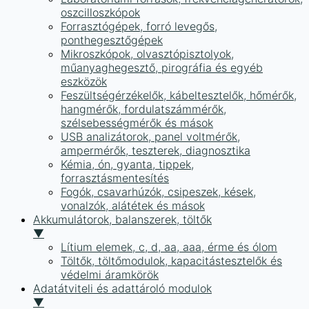
oszcilloszkópok
Forrasztógépek, forró levegős,
ponthegesztőgépek
Mikroszkópok, olvasztópisztolyok,
műanyaghegesztő, pirográfia és egyéb
eszközök
Feszültségérzékelők, kábeltesztelők, hőmérők,
hangmérők, fordulatszámmérők,
szélsebességmérők és mások
USB analizátorok, panel voltmérők,
ampermérők, teszterek, diagnosztika
Kémia, ón, gyanta, tippek,
forrasztásmentesítés
Fogók, csavarhúzók, csipeszek, kések,
vonalzók, alátétek és mások
Akkumulátorok, balanszerek, töltők
▼
Lítium elemek, c, d, aa, aaa, érme és ólom
Töltők, töltőmodulok, kapacitástesztelők és
védelmi áramkörök
Adatátviteli és adattároló modulok
▼