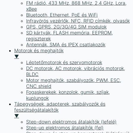
FM rádió, 433 MHz, 868 MHz, 2,4 GHz, Lora,
xBee
Bluetooth, Ethernet, PoE és WiFi
Infravörös vezérlők, NFC, RFID címkék, olvasók
GPS, GPRS, 2G/3G/4G SIM modulok
SD kártyák, FLASH memória, EEPROM,
regiszterek
Antennák, SMA és IPEX csatlakozók
Motorok és meghajtók
▼
Léptetőmotorok és szervomotorok
DC motorok, AC motorok, vibrációs motorok,
BLDC
Motor meghajtók, szabályozók, PWM, ESC,
CNC shield
Fogaskerekek, konzolok, gumik, szíjak,
kuplungok
Tápegységek, adapterek, szabályozók és
feszültségátalakítók
▼
Step-down elektromos átalakítók (lefelé)
Step-up elektromos átalakítók (fel)