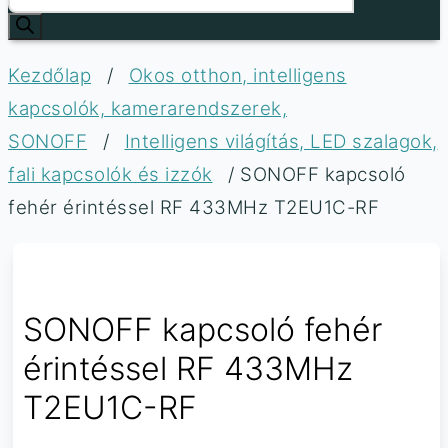
Kezdőlap
/
Okos otthon, intelligens
kapcsolók, kamerarendszerek,
SONOFF
/
Intelligens világítás, LED szalagok,
fali kapcsolók és izzók
/ SONOFF kapcsoló
fehér érintéssel RF 433MHz T2EU1C-RF
SONOFF kapcsoló fehér
érintéssel RF 433MHz
T2EU1C-RF