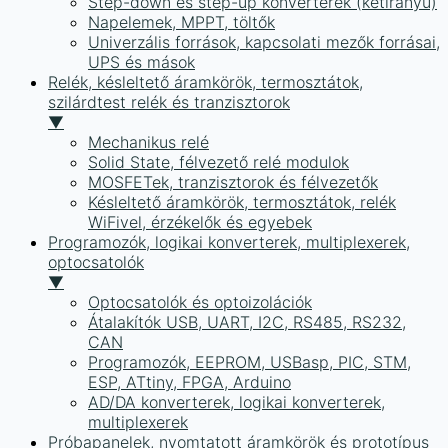
Step-down és step-up konverterek (kétirányú)
Napelemek, MPPT, töltők
Univerzális források, kapcsolati mezők forrásai,
UPS és mások
Relék, késleltető áramkörök, termosztátok,
szilárdtest relék és tranzisztorok
▼
Mechanikus relé
Solid State, félvezető relé modulok
MOSFETek, tranzisztorok és félvezetők
Késleltető áramkörök, termosztátok, relék
WiFivel, érzékelők és egyebek
Programozók, logikai konverterek, multiplexerek,
optocsatolók
▼
Optocsatolók és optoizolációk
Átalakítók USB, UART, I2C, RS485, RS232,
CAN
Programozók, EEPROM, USBasp, PIC, STM,
ESP, ATtiny, FPGA, Arduino
AD/DA konverterek, logikai konverterek,
multiplexerek
Próbapanelek, nyomtatott áramkörök és prototípus