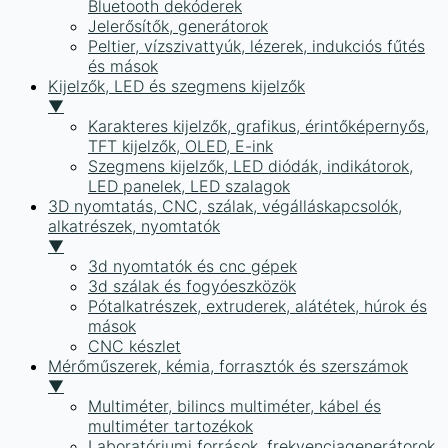
Bluetooth dekóderek
Jelerősítők, generátorok
Peltier, vízszivattyúk, lézerek, indukciós fűtés
és mások
Kijelzők, LED és szegmens kijelzők
▼
Karakteres kijelzők, grafikus, érintőképernyős,
TFT kijelzők, OLED, E-ink
Szegmens kijelzők, LED diódák, indikátorok,
LED panelek, LED szalagok
3D nyomtatás, CNC, szálak, végálláskapcsolók,
alkatrészek, nyomtatók
▼
3d nyomtatók és cnc gépek
3d szálak és fogyóeszközök
Pótalkatrészek, extruderek, alátétek, húrok és
mások
CNC készlet
Mérőműszerek, kémia, forrasztók és szerszámok
▼
Multiméter, bilincs multiméter, kábel és
multiméter tartozékok
Laboratóriumi források, frekvenciagenerátorok,