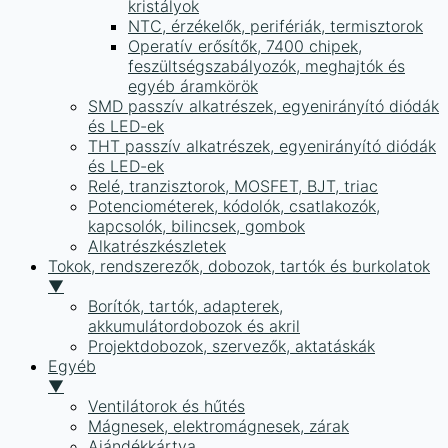
kristályok
NTC, érzékelők, perifériák, termisztorok
Operatív erősítők, 7400 chipek,
feszültségszabályozók, meghajtók és
egyéb áramkörök
SMD passzív alkatrészek, egyenirányító diódák
és LED-ek
THT passzív alkatrészek, egyenirányító diódák
és LED-ek
Relé, tranzisztorok, MOSFET, BJT, triac
Potenciométerek, kódolók, csatlakozók,
kapcsolók, bilincsek, gombok
Alkatrészkészletek
Tokok, rendszerezők, dobozok, tartók és burkolatok
▼
Borítók, tartók, adapterek,
akkumulátordobozok és akril
Projektdobozok, szervezők, aktatáskák
Egyéb
▼
Ventilátorok és hűtés
Mágnesek, elektromágnesek, zárak
Ajándékkártya