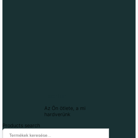
Techfun
Az Ön ötlete, a mi
hardverünk
Products search