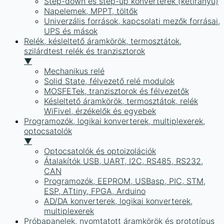
Step-down és step-up konverterek (kétirányú)
Napelemek, MPPT, töltők
Univerzális források, kapcsolati mezők forrásai,
UPS és mások
Relék, késleltető áramkörök, termosztátok,
szilárdtest relék és tranzisztorok
▼
Mechanikus relé
Solid State, félvezető relé modulok
MOSFETek, tranzisztorok és félvezetők
Késleltető áramkörök, termosztátok, relék
WiFivel, érzékelők és egyebek
Programozók, logikai konverterek, multiplexerek,
optocsatolók
▼
Optocsatolók és optoizolációk
Átalakítók USB, UART, I2C, RS485, RS232,
CAN
Programozók, EEPROM, USBasp, PIC, STM,
ESP, ATtiny, FPGA, Arduino
AD/DA konverterek, logikai konverterek,
multiplexerek
Próbapanelek, nyomtatott áramkörök és prototípus