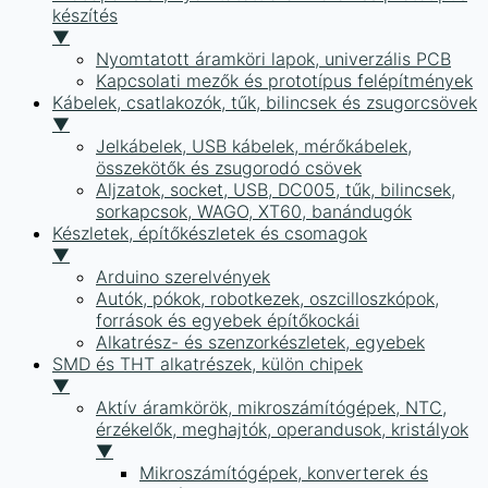
készítés
▼
Nyomtatott áramköri lapok, univerzális PCB
Kapcsolati mezők és prototípus felépítmények
Kábelek, csatlakozók, tűk, bilincsek és zsugorcsövek
▼
Jelkábelek, USB kábelek, mérőkábelek,
összekötők és zsugorodó csövek
Aljzatok, socket, USB, DC005, tűk, bilincsek,
sorkapcsok, WAGO, XT60, banándugók
Készletek, építőkészletek és csomagok
▼
Arduino szerelvények
Autók, pókok, robotkezek, oszcilloszkópok,
források és egyebek építőkockái
Alkatrész- és szenzorkészletek, egyebek
SMD és THT alkatrészek, külön chipek
▼
Aktív áramkörök, mikroszámítógépek, NTC,
érzékelők, meghajtók, operandusok, kristályok
▼
Mikroszámítógépek, konverterek és