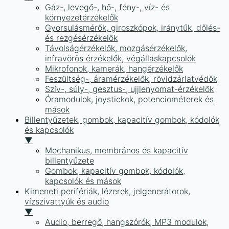
Gáz-, levegő-, hő-, fény-, víz- és
környezetérzékelők
Gyorsulásmérők, giroszkópok, iránytűk, dőlés-
és rezgésérzékelők
Távolságérzékelők, mozgásérzékelők,
infravörös érzékelők, végálláskapcsolók
Mikrofonok, kamerák, hangérzékelők
Feszültség-, áramérzékelők, rövidzárlatvédők
Szív-, súly-, gesztus-, ujjlenyomat-érzékelők
Óramodulok, joystickok, potenciométerek és
mások
Billentyűzetek, gombok, kapacitív gombok, kódolók
és kapcsolók
▼
Mechanikus, membrános és kapacitív
billentyűzete
Gombok, kapacitív gombok, kódolók,
kapcsolók és mások
Kimeneti perifériák, lézerek, jelgenerátorok,
vízszivattyúk és audio
▼
Audio, berregő, hangszórók, MP3 modulok,