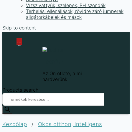
Vízszivattyúk, szelepek, PH szondák
Terhelési ellenállások, rövidre záró jumperek,
aligátorkábelek és mások
Skip to content
...
...
Techfun
Az Ön ötlete, a mi
hardverünk
Products search
Kezdőlap
/
Okos otthon, intelligens