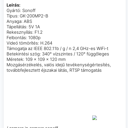
Leírás:
Gyártó: Sonoff
Típus: GK-200MP2-B
Anyaga: ABS
Tápellátás: 5V 1A
Rekesznyílás: F1.2
Felbontás: 1080p
Videó tömörítés: H.264
Támogatja az IEEE 802.11b / g / n 2,4 GHz-es WiFi-t
Betekintési szög: 340° vízszintes / 120° függőleges
Méretek: 109 x 109 x 120 mm
Mozgásérzékelés, valós idejű tevékenységértesítés,
továbbfejlesztett éjszakai látás, RTSP támogatás