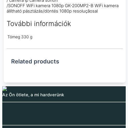
/ camera ip camera sonoff
/SONOFF WiFi kamera 1080p GK-200MP2-B WiFi kamera
állítható pásztázás/döntés 1080p resoluçãosal
További információk
Tömeg
330 g
Related products
Az Ön ötlete, a mi hardverünk