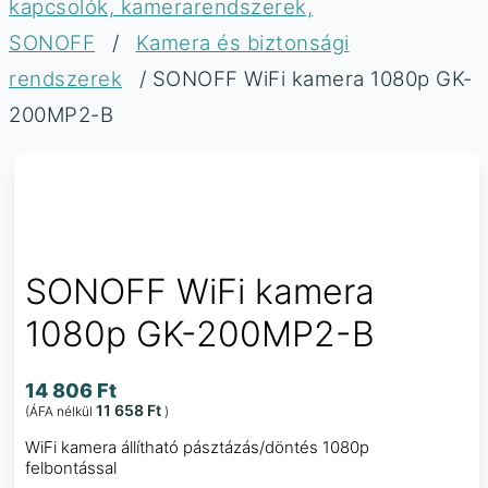
kapcsolók, kamerarendszerek,
SONOFF
/
Kamera és biztonsági
rendszerek
/ SONOFF WiFi kamera 1080p GK-
200MP2-B
SONOFF WiFi kamera
1080p GK-200MP2-B
14 806
Ft
11 658
Ft
(ÁFA nélkül
)
WiFi kamera állítható pásztázás/döntés 1080p
felbontással