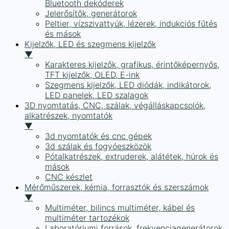
Bluetooth dekóderek
Jelerősítők, generátorok
Peltier, vízszivattyúk, lézerek, indukciós fűtés
és mások
Kijelzők, LED és szegmens kijelzők
▼
Karakteres kijelzők, grafikus, érintőképernyős,
TFT kijelzők, OLED, E-ink
Szegmens kijelzők, LED diódák, indikátorok,
LED panelek, LED szalagok
3D nyomtatás, CNC, szálak, végálláskapcsolók,
alkatrészek, nyomtatók
▼
3d nyomtatók és cnc gépek
3d szálak és fogyóeszközök
Pótalkatrészek, extruderek, alátétek, húrok és
mások
CNC készlet
Mérőműszerek, kémia, forrasztók és szerszámok
▼
Multiméter, bilincs multiméter, kábel és
multiméter tartozékok
Laboratóriumi források, frekvenciagenerátorok,