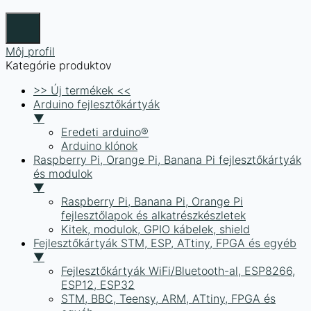
Môj profil
Kategórie produktov
>> Új termékek <<
Arduino fejlesztőkártyák
▼
Eredeti arduino®
Arduino klónok
Raspberry Pi, Orange Pi, Banana Pi fejlesztőkártyák
és modulok
▼
Raspberry Pi, Banana Pi, Orange Pi
fejlesztőlapok és alkatrészkészletek
Kitek, modulok, GPIO kábelek, shield
Fejlesztőkártyák STM, ESP, ATtiny, FPGA és egyéb
▼
Fejlesztőkártyák WiFi/Bluetooth-al, ESP8266,
ESP12, ESP32
STM, BBC, Teensy, ARM, ATtiny, FPGA és