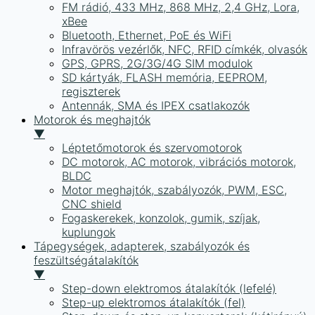
FM rádió, 433 MHz, 868 MHz, 2,4 GHz, Lora,
xBee
Bluetooth, Ethernet, PoE és WiFi
Infravörös vezérlők, NFC, RFID címkék, olvasók
GPS, GPRS, 2G/3G/4G SIM modulok
SD kártyák, FLASH memória, EEPROM,
regiszterek
Antennák, SMA és IPEX csatlakozók
Motorok és meghajtók
▼
Léptetőmotorok és szervomotorok
DC motorok, AC motorok, vibrációs motorok,
BLDC
Motor meghajtók, szabályozók, PWM, ESC,
CNC shield
Fogaskerekek, konzolok, gumik, szíjak,
kuplungok
Tápegységek, adapterek, szabályozók és
feszültségátalakítók
▼
Step-down elektromos átalakítók (lefelé)
Step-up elektromos átalakítók (fel)