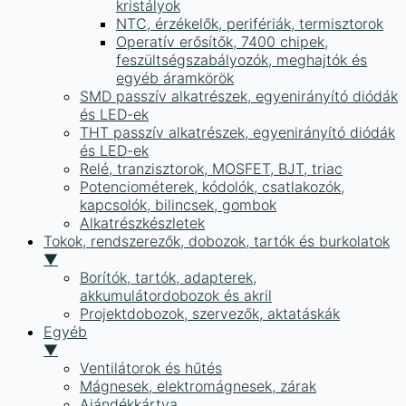
kristályok
NTC, érzékelők, perifériák, termisztorok
Operatív erősítők, 7400 chipek,
feszültségszabályozók, meghajtók és
egyéb áramkörök
SMD passzív alkatrészek, egyenirányító diódák
és LED-ek
THT passzív alkatrészek, egyenirányító diódák
és LED-ek
Relé, tranzisztorok, MOSFET, BJT, triac
Potenciométerek, kódolók, csatlakozók,
kapcsolók, bilincsek, gombok
Alkatrészkészletek
Tokok, rendszerezők, dobozok, tartók és burkolatok
▼
Borítók, tartók, adapterek,
akkumulátordobozok és akril
Projektdobozok, szervezők, aktatáskák
Egyéb
▼
Ventilátorok és hűtés
Mágnesek, elektromágnesek, zárak
Ajándékkártya