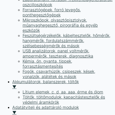
oszcilloszkópok
Forrasztógépek, forró levegős,
ponthegesztőgépek
Mikroszkópok, olvasztópisztolyok,
műanyaghegesztő, pirográfia és egyéb
eszközök
Feszültségérzékelők, kábeltesztelők, hőmérők,
hangmérők, fordulatszámmérők,
szélsebességmérők és mások
USB analizátorok, panel voltmérők,
ampermérők, teszterek, diagnosztika
Kémia, ón, gyanta, tippek,
forrasztásmentesítés
Fogók, csavarhúzók, csipeszek, kések,
vonalzók, alátétek és mások
Akkumulátorok, balanszerek, töltők
▼
Lítium elemek, c, d, aa, aaa, érme és ólom
Töltők, töltőmodulok, kapacitástesztelők és
védelmi áramkörök
Adatátviteli és adattároló modulok
▼