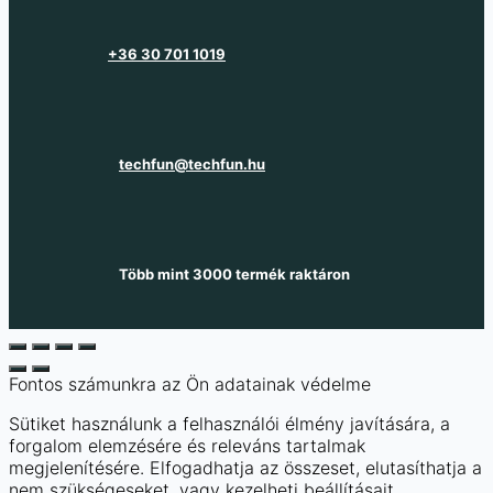
+36 30 701 1019
techfun@techfun.hu
Több mint 3000 termék raktáron
Fontos számunkra az Ön adatainak védelme
Sütiket használunk a felhasználói élmény javítására, a
forgalom elemzésére és releváns tartalmak
megjelenítésére. Elfogadhatja az összeset, elutasíthatja a
nem szükségeseket, vagy kezelheti beállításait.