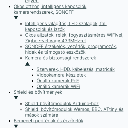
egyéb
Okos otthon, intelligens kapcsolók,
kamerarendszerek, SONOFF
▼
Intelligens világítás, LED szalagok, fali
kapcsolók és izzók
Okos aljzatok, relék, fogyasztásmérés WiFivel,
Zigbee-vel vagy 433MHz-el
SONOFF érzékelők, vezérlők, programozók,
hidak és támogató eszközök
Kamera és biztonsági rendszerek
▲
Szerverek, HDD, kábelezés, matricák
Videokamera készletek
Önálló kamerák PoE
Önálló kamerák WiFi
Shield és bővítmények
▼
Shield bővítőmodulok Arduino-hoz
Shield, bővítőmodulok Wemos, BBC, ATtiny és
mások számára
Bemeneti perifériák és érzékelők
▼