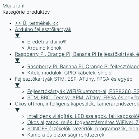
Môj profil
Kategórie produktov
>> Új termékek <<
Arduino fejlesztőkártyák
▼
Eredeti arduino®
Arduino klónok
Raspberry Pi, Orange Pi, Banana Pi fejlesztőkártyák 
▼
Raspberry Pi, Banana Pi, Orange Pi fejlesztőlap
Kitek, modulok, GPIO kábelek, shield
Fejlesztőkártyák STM, ESP, ATtiny, FPGA és egyéb
▼
Fejlesztőkártyák WiFi/Bluetooth-al, ESP8266, 
STM, BBC, Teensy, ARM, ATtiny, FPGA és egyé
Okos otthon, intelligens kapcsolók, kamerarendszer
▼
Intelligens világítás, LED szalagok, fali kapcsoló
Okos aljzatok, relék, fogyasztásmérés WiFivel,
SONOFF érzékelők, vezérlők, programozók, hid
Kamera és biztonsági rendszerek