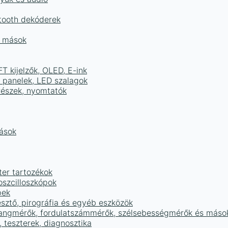
tooth dekóderek
és mások
FT kijelzők, OLED, E-ink
D panelek, LED szalagok
részek, nyomtatók
mások
ter tartozékok
oszcilloszkópok
pek
sztő, pirográfia és egyéb eszközök
 hangmérők, fordulatszámmérők, szélsebességmérők és máso
 teszterek, diagnosztika