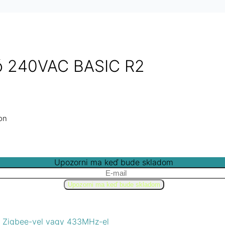
ló 240VAC BASIC R2
on
Upozorni ma keď bude skladom
l, Zigbee-vel vagy 433MHz-el