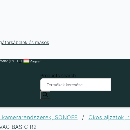
ligátorkábelek és mások
orint (Ft) - HUF
Magyar
Products search
ók, kamerarendszerek, SONOFF
/
Okos aljzatok, 
0VAC BASIC R2