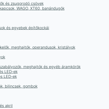
tők és zsugorodó csövek
sorkapcsok, WAGO, XT60, banándugók
ások és egyebek építőkockái
elők, meghajtók, operandusok, kristályok
yok
égszabályozók, meghajtók és egyéb áramkörök
 és LED-ek
és LED-ek
ók, bilincsek, gombok
s akril