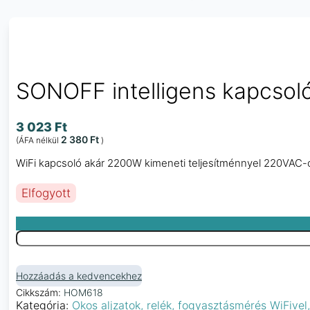
SONOFF intelligens kapcso
3 023
Ft
2 380
Ft
(ÁFA nélkül
)
WiFi kapcsoló akár 2200W kimeneti teljesítménnyel 220VAC-
Elfogyott
Hozzáadás a kedvencekhez
Cikkszám:
HOM618
Kategória:
Okos aljzatok, relék, fogyasztásmérés WiFive