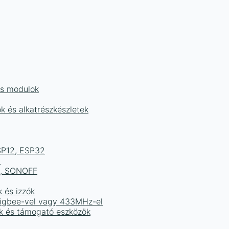
és modulok
ok és alkatrészkészletek
ESP12, ESP32
b
ek, SONOFF
k és izzók
 Zigbee-vel vagy 433MHz-el
ak és támogató eszközök