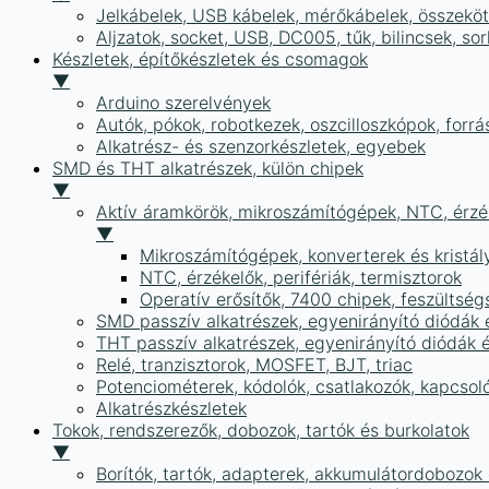
Jelkábelek, USB kábelek, mérőkábelek, összekö
Aljzatok, socket, USB, DC005, tűk, bilincsek, 
Készletek, építőkészletek és csomagok
▼
Arduino szerelvények
Autók, pókok, robotkezek, oszcilloszkópok, forr
Alkatrész- és szenzorkészletek, egyebek
SMD és THT alkatrészek, külön chipek
▼
Aktív áramkörök, mikroszámítógépek, NTC, érzék
▼
Mikroszámítógépek, konverterek és kristál
NTC, érzékelők, perifériák, termisztorok
Operatív erősítők, 7400 chipek, feszülts
SMD passzív alkatrészek, egyenirányító diódák
THT passzív alkatrészek, egyenirányító diódák 
Relé, tranzisztorok, MOSFET, BJT, triac
Potenciométerek, kódolók, csatlakozók, kapcsol
Alkatrészkészletek
Tokok, rendszerezők, dobozok, tartók és burkolatok
▼
Borítók, tartók, adapterek, akkumulátordobozok é