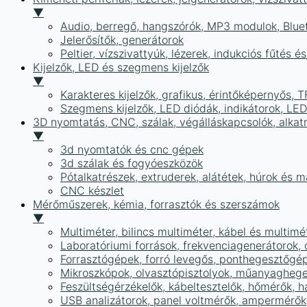
▼
Audio, berregő, hangszórók, MP3 modulok, Blue
Jelerősítők, generátorok
Peltier, vízszivattyúk, lézerek, indukciós fűtés 
Kijelzők, LED és szegmens kijelzők
▼
Karakteres kijelzők, grafikus, érintőképernyős, T
Szegmens kijelzők, LED diódák, indikátorok, LE
3D nyomtatás, CNC, szálak, végálláskapcsolók, alkat
▼
3d nyomtatók és cnc gépek
3d szálak és fogyóeszközök
Pótalkatrészek, extruderek, alátétek, húrok és 
CNC készlet
Mérőműszerek, kémia, forrasztók és szerszámok
▼
Multiméter, bilincs multiméter, kábel és multimé
Laboratóriumi források, frekvenciagenerátorok, 
Forrasztógépek, forró levegős, ponthegesztőgé
Mikroszkópok, olvasztópisztolyok, műanyaghege
Feszültségérzékelők, kábeltesztelők, hőmérők,
USB analizátorok, panel voltmérők, ampermérők,