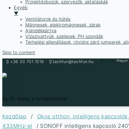
Projektdobozok, szervezők, aktatáskák
Egyéb
▼
Ventilátorok és hűtés
Mágnesek, elektromágnesek, zárak
Ajándékkártya
Vízszivattyúk, szelepek, PH szondák
Terhelési ellenállások, rövidre záró jumperek, a
Skip to content
Magyar f
+36 30 701 1019
techfun@techfun.hu
Techfun
Az Ön ötlete, a mi hardverünk
Kezdőlap
/
Okos otthon, intelligens kapcsol
433MHz-el
/ SONOFF intelligens kapcsoló 24