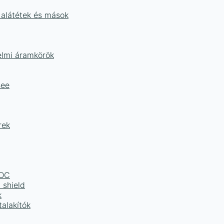
 alátétek és mások
delmi áramkörök
Bee
rek
LDC
 shield
k
alakítók