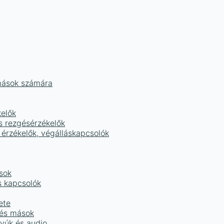
mások számára
kelők
s rezgésérzékelők
 érzékelők, végálláskapcsolók
sok
s kapcsolók
ete
 és mások
tyúk és audio