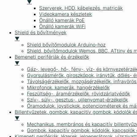
▼
Szerverek, HDD, kábelezés, matricák
Videokamera készletek
Önálló kamerák PoE
Önálló kamerák WiFi
Shield és bővítmények
▼
Shield bővítőmodulok Arduino-hoz
Shield, bővítőmodulok Wemos, BBC, ATtiny és 
Bemeneti perifériák és érzékelők
▼
Gáz-, levegő-, hő-, fény-, víz- és környezetérzé
Gyorsulásmérők, giroszkópok, iránytűk, dőlés- é
Távolságérzékelők, mozgásérzékelők, infravörös
Mikrofonok, kamerák, hangérzékelők
Feszültség-, áramérzékelők, rövidzárlatvédők
Szív-, súly-, gesztus-, ujjlenyomat-érzékelők
Óramodulok, joystickok, potenciométerek és má
Billentyűzetek, gombok, kapacitív gombok, kódolók é
▼
Mechanikus, membrános és kapacitív billentyűz
Gombok, kapacitív gombok, kódolók, kapcsolók
Kimeneti perifériák, lézerek, jelgenerátorok, vízszivat