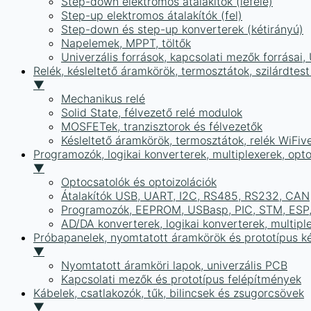
Step-down elektromos átalakítók (lefelé)
Step-up elektromos átalakítók (fel)
Step-down és step-up konverterek (kétirányú)
Napelemek, MPPT, töltők
Univerzális források, kapcsolati mezők forrásai
Relék, késleltető áramkörök, termosztátok, szilárdtest
▼
Mechanikus relé
Solid State, félvezető relé modulok
MOSFETek, tranzisztorok és félvezetők
Késleltető áramkörök, termosztátok, relék WiFiv
Programozók, logikai konverterek, multiplexerek, opt
▼
Optocsatolók és optoizolációk
Átalakítók USB, UART, I2C, RS485, RS232, CAN
Programozók, EEPROM, USBasp, PIC, STM, ESP, 
AD/DA konverterek, logikai konverterek, multipl
Próbapanelek, nyomtatott áramkörök és prototípus ké
▼
Nyomtatott áramköri lapok, univerzális PCB
Kapcsolati mezők és prototípus felépítmények
Kábelek, csatlakozók, tűk, bilincsek és zsugorcsövek
▼