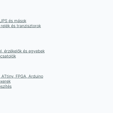
, UPS és mások
 relék és tranzisztorok
el, érzékelők és egyebek
ocsatolók
ATtiny, FPGA, Arduino
exerek
szítés