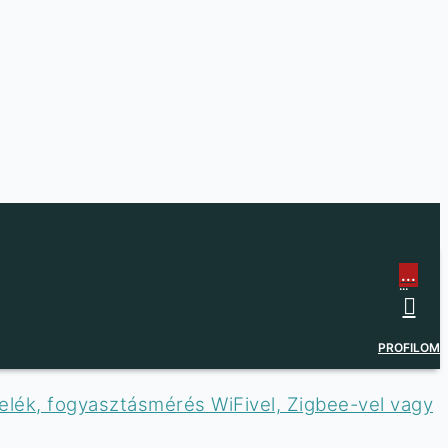
...
...
PROFILOM
relék, fogyasztásmérés WiFivel, Zigbee-vel vagy