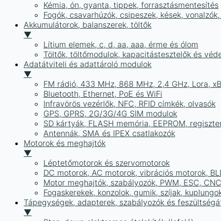
Kémia, ón, gyanta, tippek, forrasztásmentesítés
Fogók, csavarhúzók, csipeszek, kések, vonalzók,
Akkumulátorok, balanszerek, töltők
▼
Lítium elemek, c, d, aa, aaa, érme és ólom
Töltők, töltőmodulok, kapacitástesztelők és vé
Adatátviteli és adattároló modulok
▼
FM rádió, 433 MHz, 868 MHz, 2,4 GHz, Lora, x
Bluetooth, Ethernet, PoE és WiFi
Infravörös vezérlők, NFC, RFID címkék, olvasók
GPS, GPRS, 2G/3G/4G SIM modulok
SD kártyák, FLASH memória, EEPROM, regiszte
Antennák, SMA és IPEX csatlakozók
Motorok és meghajtók
▼
Léptetőmotorok és szervomotorok
DC motorok, AC motorok, vibrációs motorok, B
Motor meghajtók, szabályozók, PWM, ESC, CNC
Fogaskerekek, konzolok, gumik, szíjak, kuplungo
Tápegységek, adapterek, szabályozók és feszültségát
▼