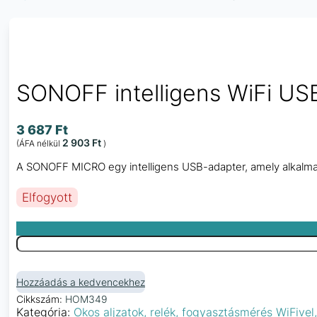
SONOFF intelligens WiFi U
3 687
Ft
2 903
Ft
(ÁFA nélkül
)
A SONOFF MICRO egy intelligens USB-adapter, amely alkalm
Elfogyott
Hozzáadás a kedvencekhez
Cikkszám:
HOM349
Kategória:
Okos aljzatok, relék, fogyasztásmérés WiFive