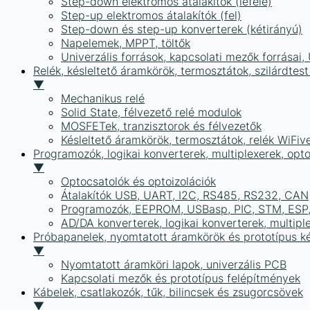
Step-down elektromos átalakítók (lefelé)
Step-up elektromos átalakítók (fel)
Step-down és step-up konverterek (kétirányú)
Napelemek, MPPT, töltők
Univerzális források, kapcsolati mezők forrásai
Relék, késleltető áramkörök, termosztátok, szilárdtest
▼
Mechanikus relé
Solid State, félvezető relé modulok
MOSFETek, tranzisztorok és félvezetők
Késleltető áramkörök, termosztátok, relék WiFiv
Programozók, logikai konverterek, multiplexerek, opt
▼
Optocsatolók és optoizolációk
Átalakítók USB, UART, I2C, RS485, RS232, CAN
Programozók, EEPROM, USBasp, PIC, STM, ESP, 
AD/DA konverterek, logikai konverterek, multipl
Próbapanelek, nyomtatott áramkörök és prototípus ké
▼
Nyomtatott áramköri lapok, univerzális PCB
Kapcsolati mezők és prototípus felépítmények
Kábelek, csatlakozók, tűk, bilincsek és zsugorcsövek
▼