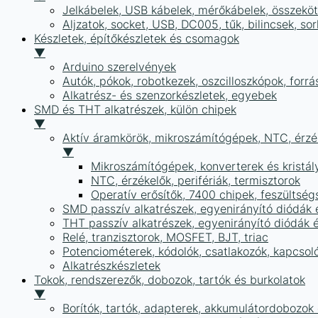
Jelkábelek, USB kábelek, mérőkábelek, összekö
Aljzatok, socket, USB, DC005, tűk, bilincsek, 
Készletek, építőkészletek és csomagok
▼
Arduino szerelvények
Autók, pókok, robotkezek, oszcilloszkópok, forr
Alkatrész- és szenzorkészletek, egyebek
SMD és THT alkatrészek, külön chipek
▼
Aktív áramkörök, mikroszámítógépek, NTC, érzék
▼
Mikroszámítógépek, konverterek és kristál
NTC, érzékelők, perifériák, termisztorok
Operatív erősítők, 7400 chipek, feszülts
SMD passzív alkatrészek, egyenirányító diódák
THT passzív alkatrészek, egyenirányító diódák 
Relé, tranzisztorok, MOSFET, BJT, triac
Potenciométerek, kódolók, csatlakozók, kapcsol
Alkatrészkészletek
Tokok, rendszerezők, dobozok, tartók és burkolatok
▼
Borítók, tartók, adapterek, akkumulátordobozok é