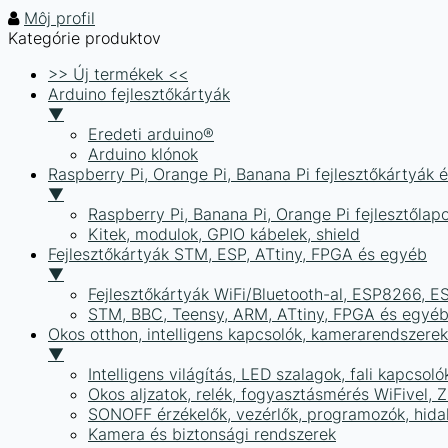
Môj profil
Kategórie produktov
>> Új termékek <<
Arduino fejlesztőkártyák
▼
Eredeti arduino®
Arduino klónok
Raspberry Pi, Orange Pi, Banana Pi fejlesztőkártyák 
▼
Raspberry Pi, Banana Pi, Orange Pi fejlesztőlap
Kitek, modulok, GPIO kábelek, shield
Fejlesztőkártyák STM, ESP, ATtiny, FPGA és egyéb
▼
Fejlesztőkártyák WiFi/Bluetooth-al, ESP8266, 
STM, BBC, Teensy, ARM, ATtiny, FPGA és egyé
Okos otthon, intelligens kapcsolók, kamerarendszer
▼
Intelligens világítás, LED szalagok, fali kapcsoló
Okos aljzatok, relék, fogyasztásmérés WiFivel,
SONOFF érzékelők, vezérlők, programozók, hid
Kamera és biztonsági rendszerek