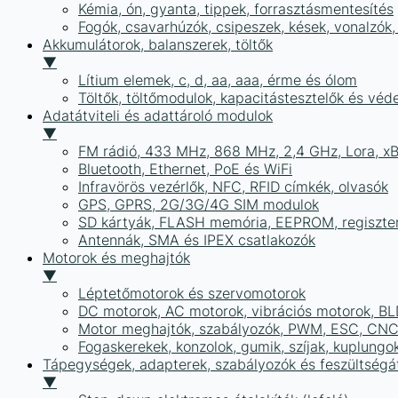
Kémia, ón, gyanta, tippek, forrasztásmentesítés
Fogók, csavarhúzók, csipeszek, kések, vonalzók,
Akkumulátorok, balanszerek, töltők
▼
Lítium elemek, c, d, aa, aaa, érme és ólom
Töltők, töltőmodulok, kapacitástesztelők és vé
Adatátviteli és adattároló modulok
▼
FM rádió, 433 MHz, 868 MHz, 2,4 GHz, Lora, x
Bluetooth, Ethernet, PoE és WiFi
Infravörös vezérlők, NFC, RFID címkék, olvasók
GPS, GPRS, 2G/3G/4G SIM modulok
SD kártyák, FLASH memória, EEPROM, regiszte
Antennák, SMA és IPEX csatlakozók
Motorok és meghajtók
▼
Léptetőmotorok és szervomotorok
DC motorok, AC motorok, vibrációs motorok, B
Motor meghajtók, szabályozók, PWM, ESC, CNC
Fogaskerekek, konzolok, gumik, szíjak, kuplungo
Tápegységek, adapterek, szabályozók és feszültségát
▼