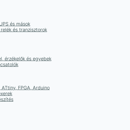
, UPS és mások
 relék és tranzisztorok
el, érzékelők és egyebek
ocsatolók
ATtiny, FPGA, Arduino
exerek
szítés