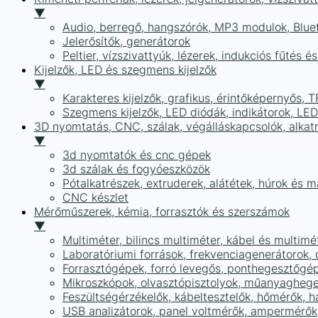
▼
Audio, berregő, hangszórók, MP3 modulok, Blue
Jelerősítők, generátorok
Peltier, vízszivattyúk, lézerek, indukciós fűtés 
Kijelzők, LED és szegmens kijelzők
▼
Karakteres kijelzők, grafikus, érintőképernyős, T
Szegmens kijelzők, LED diódák, indikátorok, LE
3D nyomtatás, CNC, szálak, végálláskapcsolók, alkat
▼
3d nyomtatók és cnc gépek
3d szálak és fogyóeszközök
Pótalkatrészek, extruderek, alátétek, húrok és 
CNC készlet
Mérőműszerek, kémia, forrasztók és szerszámok
▼
Multiméter, bilincs multiméter, kábel és multimé
Laboratóriumi források, frekvenciagenerátorok, 
Forrasztógépek, forró levegős, ponthegesztőgé
Mikroszkópok, olvasztópisztolyok, műanyaghege
Feszültségérzékelők, kábeltesztelők, hőmérők,
USB analizátorok, panel voltmérők, ampermérők,