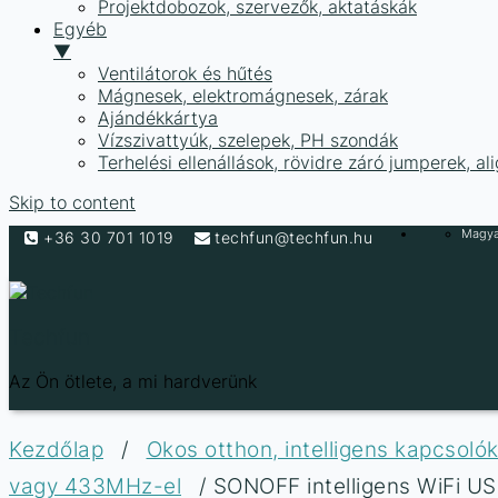
Projektdobozok, szervezők, aktatáskák
Egyéb
▼
Ventilátorok és hűtés
Mágnesek, elektromágnesek, zárak
Ajándékkártya
Vízszivattyúk, szelepek, PH szondák
Terhelési ellenállások, rövidre záró jumperek, a
Skip to content
Magyar
+36 30 701 1019
techfun@techfun.hu
Techfun
Az Ön ötlete, a mi hardverünk
Kezdőlap
/
Okos otthon, intelligens kapcsol
vagy 433MHz-el
/ SONOFF intelligens WiFi U