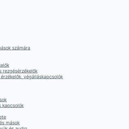
mások számára
kelők
s rezgésérzékelők
 érzékelők, végálláskapcsolók
sok
s kapcsolók
ete
 és mások
tyúk és audio