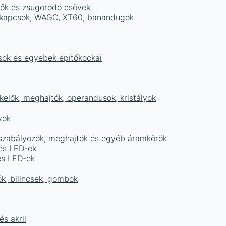
tők és zsugorodó csövek
sorkapcsok, WAGO, XT60, banándugók
ások és egyebek építőkockái
elők, meghajtók, operandusok, kristályok
yok
égszabályozók, meghajtók és egyéb áramkörök
 és LED-ek
és LED-ek
ók, bilincsek, gombok
s akril