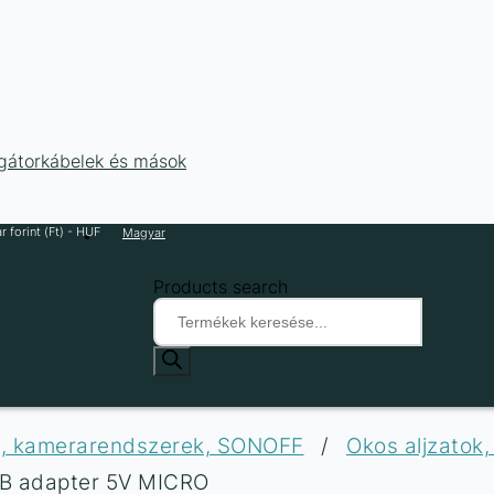
ligátorkábelek és mások
 forint (Ft) - HUF
Magyar
Products search
ók, kamerarendszerek, SONOFF
/
Okos aljzatok,
SB adapter 5V MICRO