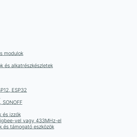
és modulok
ok és alkatrészkészletek
ESP12, ESP32
b
ek, SONOFF
k és izzók
 Zigbee-vel vagy 433MHz-el
ak és támogató eszközök