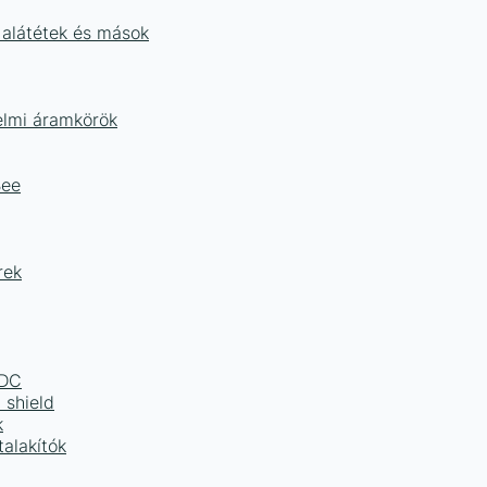
 alátétek és mások
delmi áramkörök
Bee
rek
LDC
 shield
k
alakítók