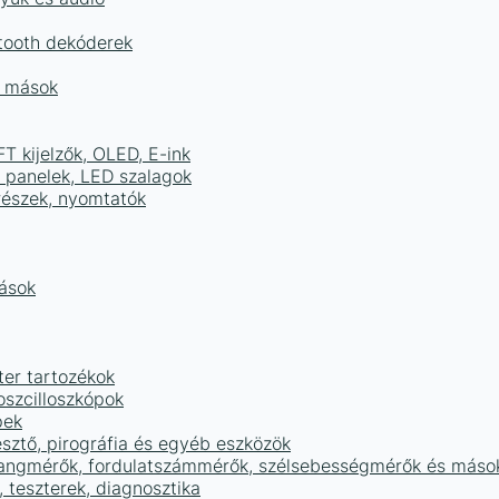
tooth dekóderek
és mások
FT kijelzők, OLED, E-ink
D panelek, LED szalagok
részek, nyomtatók
mások
ter tartozékok
oszcilloszkópok
pek
sztő, pirográfia és egyéb eszközök
 hangmérők, fordulatszámmérők, szélsebességmérők és máso
 teszterek, diagnosztika