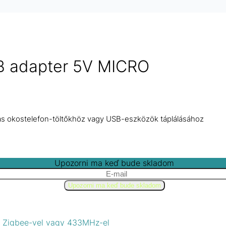
SB adapter 5V MICRO
as okostelefon-töltőkhöz vagy USB-eszközök táplálásához
Upozorni ma keď bude skladom
l, Zigbee-vel vagy 433MHz-el