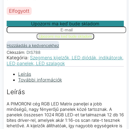
Elfogyott
Upozorni ma keď bude skladom
Hozzáadás a kedvencekhez
Cikkszám:
DIS788
Kategória:
Szegmens kijelzők, LED diódák, indikátorok,
LED panelek, LED szalagok
Leírás
További információk
Leírás
A PIMORONI cég RGB LED Matrix paneljei a jobb
minőségű, nagy fényerőjű panelek közé tartoznak. A
panelek összesen 1024 RGB LED-et tartalmaznak 12 db 16
bites driver-rel, amelyek akár 1:16-os scan rate-t tesznek
lehetővé. A kijelzők állíthatóak, így nagyobb egységekre is