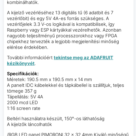
kombinálhatók.
A kijelző vezérléséhez 13 digitális tű (6 adatbit és 7
vezérlőbit) és egy 5V 4A-es forrás szükséges. A
vezérlőjelek 3.3 V-os logikával is kompatibilisek, így
Raspberry vagy ESP kártyákkal vezérelhetők. Azonban
nagyobb teljesítményű processzorokhoz vagy FPGA
chipekhez tervezték a legjobb megjelenítési minőség
elérése érdekében.
További információért
tekintse meg az ADAFRUIT
kézikönyvét
.
Specifikációk:
Méretek: 190.5 mm x 190.5 mm x 14 mm
A panelt IDC kábelekkel és tápkábellel is szállítjuk, teljes
tömege 357 g
Tápellátás: 5V 4A
2000 mcd LED
1:16 screen rate
Beltéri használatra készült, 150°-os láthatóság
A kijelzők láncolhatók
/RGB LED panel PIMORONI 32 x 32 4mm Kiváló minőségű