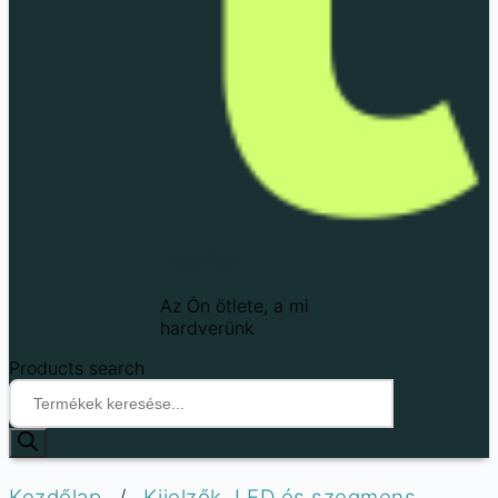
Techfun
Az Ön ötlete, a mi
hardverünk
Products search
Kezdőlap
/
Kijelzők, LED és szegmens