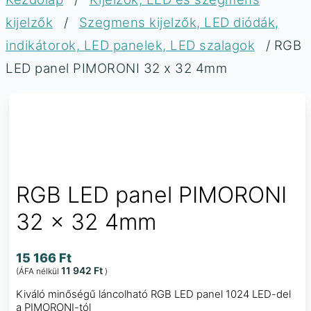
kijelzők
/
Szegmens kijelzők, LED diódák,
indikátorok, LED panelek, LED szalagok
/ RGB
LED panel PIMORONI 32 x 32 4mm
RGB LED panel PIMORONI
32 x 32 4mm
15 166
Ft
11 942
Ft
(ÁFA nélkül
)
Kiváló minőségű láncolható RGB LED panel 1024 LED-del
a PIMORONI-tól