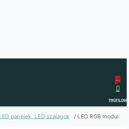
...
...
PROFILOM
 LED panelek, LED szalagok
/ LED RGB modul