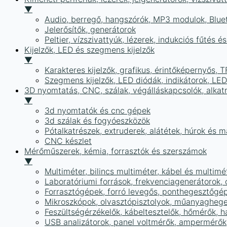
▼
Audio, berregő, hangszórók, MP3 modulok, Blue
Jelerősítők, generátorok
Peltier, vízszivattyúk, lézerek, indukciós fűtés 
Kijelzők, LED és szegmens kijelzők
▼
Karakteres kijelzők, grafikus, érintőképernyős, T
Szegmens kijelzők, LED diódák, indikátorok, LE
3D nyomtatás, CNC, szálak, végálláskapcsolók, alkat
▼
3d nyomtatók és cnc gépek
3d szálak és fogyóeszközök
Pótalkatrészek, extruderek, alátétek, húrok és 
CNC készlet
Mérőműszerek, kémia, forrasztók és szerszámok
▼
Multiméter, bilincs multiméter, kábel és multimé
Laboratóriumi források, frekvenciagenerátorok, 
Forrasztógépek, forró levegős, ponthegesztőgé
Mikroszkópok, olvasztópisztolyok, műanyaghege
Feszültségérzékelők, kábeltesztelők, hőmérők,
USB analizátorok, panel voltmérők, ampermérők,