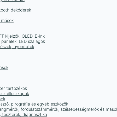
tooth dekóderek
és mások
FT kijelzők, OLED, E-ink
D panelek, LED szalagok
részek, nyomtatók
mások
ter tartozékok
oszcilloszkópok
pek
sztő, pirográfia és egyéb eszközök
 hangmérők, fordulatszámmérők, szélsebességmérők és máso
 teszterek, diagnosztika