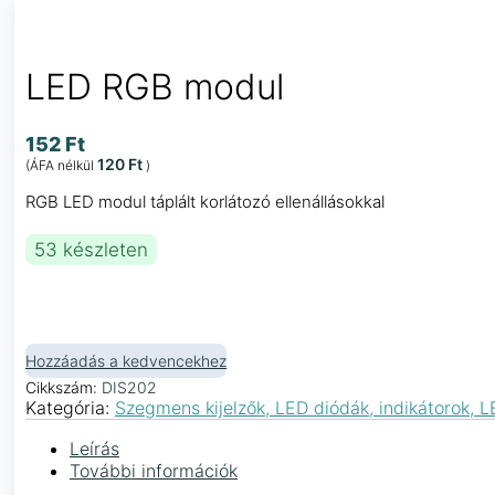
LED RGB modul
152
Ft
120
Ft
(ÁFA nélkül
)
RGB LED modul táplált korlátozó ellenállásokkal
53 készleten
Hozzáadás a kedvencekhez
Cikkszám:
DIS202
Kategória:
Szegmens kijelzők, LED diódák, indikátorok, 
Leírás
További információk