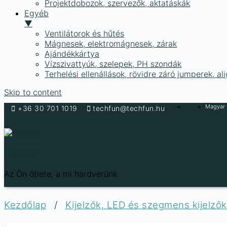
Projektdobozok, szervezők, aktatáskák
Egyéb
▼
Ventilátorok és hűtés
Mágnesek, elektromágnesek, zárak
Ajándékkártya
Vízszivattyúk, szelepek, PH szondák
Terhelési ellenállások, rövidre záró jumperek, a
Skip to content
Magyar f
+36 30 701 1019
techfun@techfun.hu
Techfun
Az Ön ötlete, a mi hardverünk
Kezdőlap
/
Kijelzők, LED és szegmens kijelzők