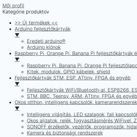
Môj profil
Kategórie produktov
>> Új termékek <<
Arduino fejlesztőkártyák
▼
Eredeti arduino®
Arduino klónok
Raspberry Pi, Orange Pi, Banana Pi fejlesztőkártyák 
▼
Raspberry Pi, Banana Pi, Orange Pi fejlesztőlap
Kitek, modulok, GPIO kábelek, shield
Fejlesztőkártyák STM, ESP, ATtiny, FPGA és egyéb
▼
Fejlesztőkártyák WiFi/Bluetooth-al, ESP8266, 
STM, BBC, Teensy, ARM, ATtiny, FPGA és egyé
Okos otthon, intelligens kapcsolók, kamerarendszer
▼
Intelligens világítás, LED szalagok, fali kapcsoló
Okos aljzatok, relék, fogyasztásmérés WiFivel,
SONOFF érzékelők, vezérlők, programozók, hid
Kamera és biztonsági rendszerek