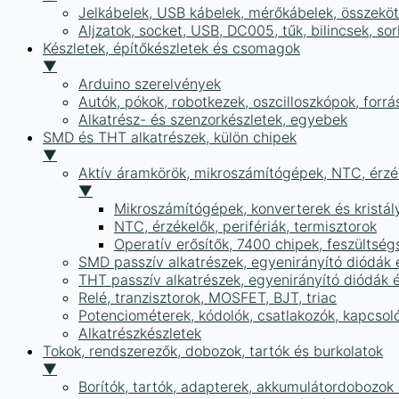
Jelkábelek, USB kábelek, mérőkábelek, összekö
Aljzatok, socket, USB, DC005, tűk, bilincsek, 
Készletek, építőkészletek és csomagok
▼
Arduino szerelvények
Autók, pókok, robotkezek, oszcilloszkópok, forr
Alkatrész- és szenzorkészletek, egyebek
SMD és THT alkatrészek, külön chipek
▼
Aktív áramkörök, mikroszámítógépek, NTC, érzék
▼
Mikroszámítógépek, konverterek és kristál
NTC, érzékelők, perifériák, termisztorok
Operatív erősítők, 7400 chipek, feszülts
SMD passzív alkatrészek, egyenirányító diódák
THT passzív alkatrészek, egyenirányító diódák 
Relé, tranzisztorok, MOSFET, BJT, triac
Potenciométerek, kódolók, csatlakozók, kapcsol
Alkatrészkészletek
Tokok, rendszerezők, dobozok, tartók és burkolatok
▼
Borítók, tartók, adapterek, akkumulátordobozok é