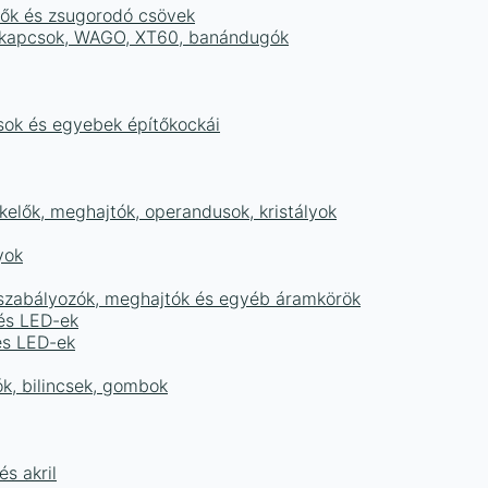
tők és zsugorodó csövek
sorkapcsok, WAGO, XT60, banándugók
ások és egyebek építőkockái
elők, meghajtók, operandusok, kristályok
yok
égszabályozók, meghajtók és egyéb áramkörök
 és LED-ek
és LED-ek
ók, bilincsek, gombok
s akril