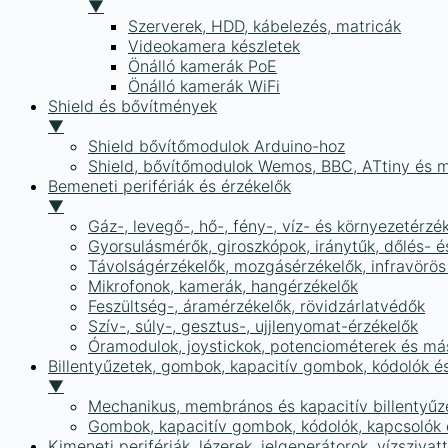
▼
Szerverek, HDD, kábelezés, matricák
Videokamera készletek
Önálló kamerák PoE
Önálló kamerák WiFi
Shield és bővítmények
▼
Shield bővítőmodulok Arduino-hoz
Shield, bővítőmodulok Wemos, BBC, ATtiny és 
Bemeneti perifériák és érzékelők
▼
Gáz-, levegő-, hő-, fény-, víz- és környezetérzé
Gyorsulásmérők, giroszkópok, iránytűk, dőlés- é
Távolságérzékelők, mozgásérzékelők, infravörös
Mikrofonok, kamerák, hangérzékelők
Feszültség-, áramérzékelők, rövidzárlatvédők
Szív-, súly-, gesztus-, ujjlenyomat-érzékelők
Óramodulok, joystickok, potenciométerek és má
Billentyűzetek, gombok, kapacitív gombok, kódolók é
▼
Mechanikus, membrános és kapacitív billentyűz
Gombok, kapacitív gombok, kódolók, kapcsolók
Kimeneti perifériák, lézerek, jelgenerátorok, vízszivat