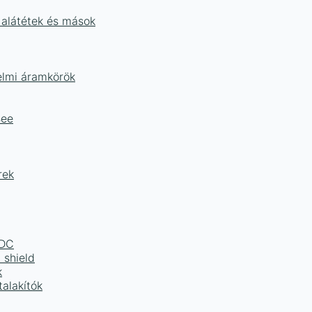
 alátétek és mások
delmi áramkörök
Bee
rek
LDC
 shield
k
alakítók