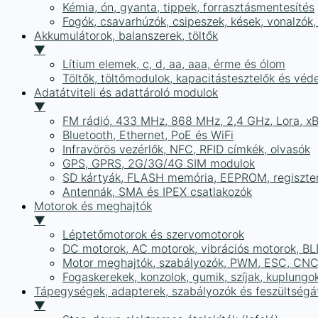
Kémia, ón, gyanta, tippek, forrasztásmentesítés
Fogók, csavarhúzók, csipeszek, kések, vonalzók,
Akkumulátorok, balanszerek, töltők
▼
Lítium elemek, c, d, aa, aaa, érme és ólom
Töltők, töltőmodulok, kapacitástesztelők és vé
Adatátviteli és adattároló modulok
▼
FM rádió, 433 MHz, 868 MHz, 2,4 GHz, Lora, x
Bluetooth, Ethernet, PoE és WiFi
Infravörös vezérlők, NFC, RFID címkék, olvasók
GPS, GPRS, 2G/3G/4G SIM modulok
SD kártyák, FLASH memória, EEPROM, regiszte
Antennák, SMA és IPEX csatlakozók
Motorok és meghajtók
▼
Léptetőmotorok és szervomotorok
DC motorok, AC motorok, vibrációs motorok, B
Motor meghajtók, szabályozók, PWM, ESC, CNC
Fogaskerekek, konzolok, gumik, szíjak, kuplungo
Tápegységek, adapterek, szabályozók és feszültségát
▼