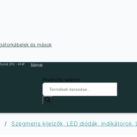
ligátorkábelek és mások
orint (Ft) - HUF
Magyar
Products search
/
Szegmens kijelzők, LED diódák, indikátorok,