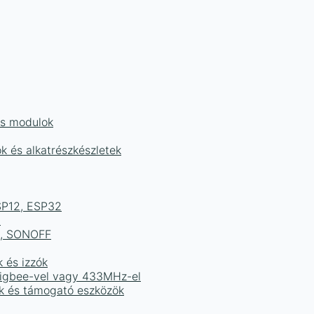
és modulok
ok és alkatrészkészletek
ESP12, ESP32
b
ek, SONOFF
k és izzók
 Zigbee-vel vagy 433MHz-el
ak és támogató eszközök