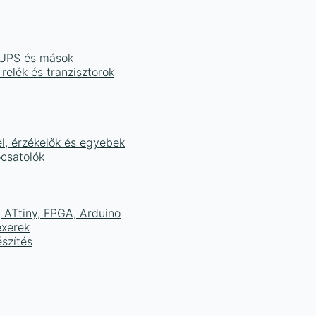
, UPS és mások
 relék és tranzisztorok
el, érzékelők és egyebek
ocsatolók
ATtiny, FPGA, Arduino
exerek
szítés