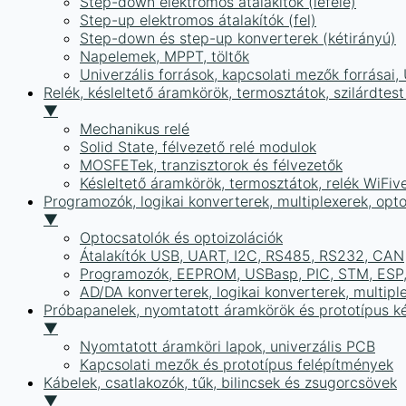
Step-down elektromos átalakítók (lefelé)
Step-up elektromos átalakítók (fel)
Step-down és step-up konverterek (kétirányú)
Napelemek, MPPT, töltők
Univerzális források, kapcsolati mezők forrásai
Relék, késleltető áramkörök, termosztátok, szilárdtest
▼
Mechanikus relé
Solid State, félvezető relé modulok
MOSFETek, tranzisztorok és félvezetők
Késleltető áramkörök, termosztátok, relék WiFiv
Programozók, logikai konverterek, multiplexerek, opt
▼
Optocsatolók és optoizolációk
Átalakítók USB, UART, I2C, RS485, RS232, CAN
Programozók, EEPROM, USBasp, PIC, STM, ESP, 
AD/DA konverterek, logikai konverterek, multipl
Próbapanelek, nyomtatott áramkörök és prototípus ké
▼
Nyomtatott áramköri lapok, univerzális PCB
Kapcsolati mezők és prototípus felépítmények
Kábelek, csatlakozók, tűk, bilincsek és zsugorcsövek
▼