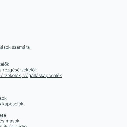
mások számára
kelők
s rezgésérzékelők
 érzékelők, végálláskapcsolók
sok
s kapcsolók
ete
 és mások
tyúk és audio