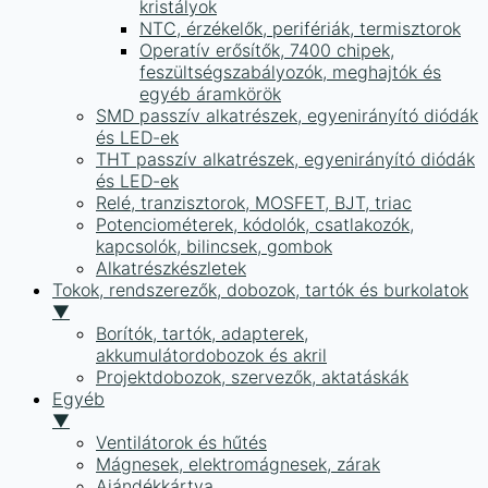
kristályok
NTC, érzékelők, perifériák, termisztorok
Operatív erősítők, 7400 chipek,
feszültségszabályozók, meghajtók és
egyéb áramkörök
SMD passzív alkatrészek, egyenirányító diódák
és LED-ek
THT passzív alkatrészek, egyenirányító diódák
és LED-ek
Relé, tranzisztorok, MOSFET, BJT, triac
Potenciométerek, kódolók, csatlakozók,
kapcsolók, bilincsek, gombok
Alkatrészkészletek
Tokok, rendszerezők, dobozok, tartók és burkolatok
▼
Borítók, tartók, adapterek,
akkumulátordobozok és akril
Projektdobozok, szervezők, aktatáskák
Egyéb
▼
Ventilátorok és hűtés
Mágnesek, elektromágnesek, zárak
Ajándékkártya