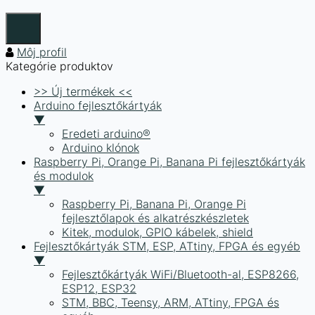
Môj profil
Kategórie produktov
>> Új termékek <<
Arduino fejlesztőkártyák
▼
Eredeti arduino®
Arduino klónok
Raspberry Pi, Orange Pi, Banana Pi fejlesztőkártyák
és modulok
▼
Raspberry Pi, Banana Pi, Orange Pi
fejlesztőlapok és alkatrészkészletek
Kitek, modulok, GPIO kábelek, shield
Fejlesztőkártyák STM, ESP, ATtiny, FPGA és egyéb
▼
Fejlesztőkártyák WiFi/Bluetooth-al, ESP8266,
ESP12, ESP32
STM, BBC, Teensy, ARM, ATtiny, FPGA és