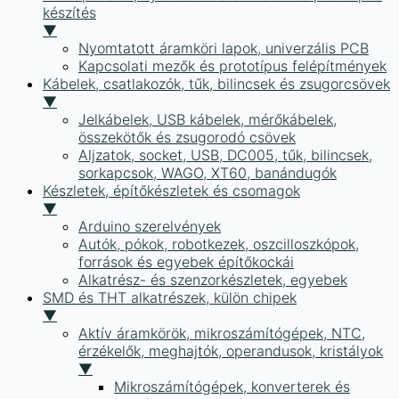
készítés
▼
Nyomtatott áramköri lapok, univerzális PCB
Kapcsolati mezők és prototípus felépítmények
Kábelek, csatlakozók, tűk, bilincsek és zsugorcsövek
▼
Jelkábelek, USB kábelek, mérőkábelek,
összekötők és zsugorodó csövek
Aljzatok, socket, USB, DC005, tűk, bilincsek,
sorkapcsok, WAGO, XT60, banándugók
Készletek, építőkészletek és csomagok
▼
Arduino szerelvények
Autók, pókok, robotkezek, oszcilloszkópok,
források és egyebek építőkockái
Alkatrész- és szenzorkészletek, egyebek
SMD és THT alkatrészek, külön chipek
▼
Aktív áramkörök, mikroszámítógépek, NTC,
érzékelők, meghajtók, operandusok, kristályok
▼
Mikroszámítógépek, konverterek és