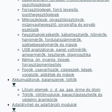
oszcilloszkópok
Forrasztógépek, forró levegős,
ponthegesztőgépek
Mikroszkópok, olvasztópisztolyok,
műanyaghegesztő, pirográfia és egyéb
eszközök
Feszültségérzékelők, kábeltesztelők, hőmérők,
hangmérők, fordulatszámmérők,
szélsebességmérők és mások
USB analizátorok, panel voltmérők,
ampermérők, teszterek, diagnosztika
Kémia, ón, gyanta, tippek,
forrasztásmentesítés
Fogók, csavarhúzók, csipeszek, kések,
vonalzók, alátétek és mások
Akkumulátorok, balanszerek, töltők
▼
Lítium elemek, c, d, aa, aaa, érme és ólom
Töltők, töltőmodulok, kapacitástesztelők és
védelmi áramkörök
Adatátviteli és adattároló modulok
▼