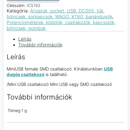
Cikkszám:
ICS742
Kategória:
Aljzatok, socket, USB, DC005, tűk,
bilincsek, sorkapcsok, WAGO, XT60, banándugók
,
Potenciométerek, kódolók, csatlakozók, kapcsolók,
bilincsek, gombok
Leírás
További információk
Leírás
MiniUSB female SMD csatlakozó. Kínálatunkban
USB
dugós csatlakozó
is található.
/Mini USB csatlakozó Mini USB vagy SMD csatlakozó
További információk
Tömeg
1 g