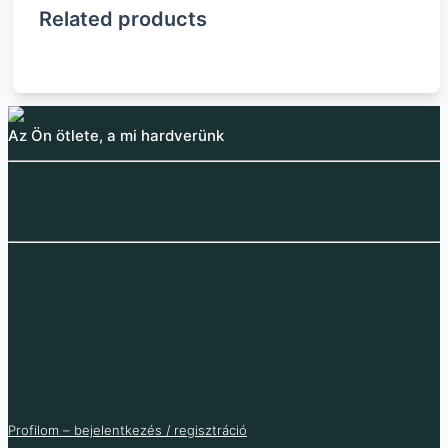
Related products
Az Ön ötlete, a mi hardverünk
Pattintható csatlakozó
Csapok 40 db
9V akkumulátor Jack
Raspberry pi
HAJLÍTOTT 2.54 mm 1
prototype shield
sor
57
Ft
76
Ft
Profilom – bejelentkezés / regisztráció
–
190
Ft