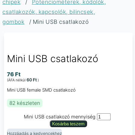
chipek
/
Potenciométerek, kódolók,
csatlakozók, kapcsolók, bilincsek,
gombok
/ Mini USB csatlakozó
Mini USB csatlakozó
76
Ft
60
Ft
(ÁFA nélkül
)
Mini USB female SMD csatlakozó
82 készleten
Mini USB csatlakozó mennyiség
Kosárba teszem
Hozzáadás a kedvencekhez