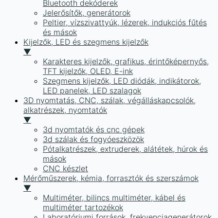
Bluetooth dekóderek
Jelerősítők, generátorok
Peltier, vízszivattyúk, lézerek, indukciós fűtés
és mások
Kijelzők, LED és szegmens kijelzők
▼
Karakteres kijelzők, grafikus, érintőképernyős,
TFT kijelzők, OLED, E-ink
Szegmens kijelzők, LED diódák, indikátorok,
LED panelek, LED szalagok
3D nyomtatás, CNC, szálak, végálláskapcsolók,
alkatrészek, nyomtatók
▼
3d nyomtatók és cnc gépek
3d szálak és fogyóeszközök
Pótalkatrészek, extruderek, alátétek, húrok és
mások
CNC készlet
Mérőműszerek, kémia, forrasztók és szerszámok
▼
Multiméter, bilincs multiméter, kábel és
multiméter tartozékok
Laboratóriumi források, frekvenciagenerátorok,