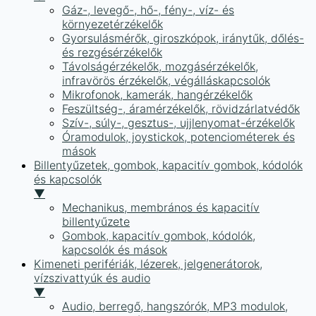
Gáz-, levegő-, hő-, fény-, víz- és
környezetérzékelők
Gyorsulásmérők, giroszkópok, iránytűk, dőlés-
és rezgésérzékelők
Távolságérzékelők, mozgásérzékelők,
infravörös érzékelők, végálláskapcsolók
Mikrofonok, kamerák, hangérzékelők
Feszültség-, áramérzékelők, rövidzárlatvédők
Szív-, súly-, gesztus-, ujjlenyomat-érzékelők
Óramodulok, joystickok, potenciométerek és
mások
Billentyűzetek, gombok, kapacitív gombok, kódolók
és kapcsolók
▼
Mechanikus, membrános és kapacitív
billentyűzete
Gombok, kapacitív gombok, kódolók,
kapcsolók és mások
Kimeneti perifériák, lézerek, jelgenerátorok,
vízszivattyúk és audio
▼
Audio, berregő, hangszórók, MP3 modulok,