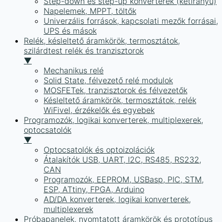
Step-down és step-up konverterek (kétirányú)
Napelemek, MPPT, töltők
Univerzális források, kapcsolati mezők forrásai,
UPS és mások
Relék, késleltető áramkörök, termosztátok,
szilárdtest relék és tranzisztorok
▼
Mechanikus relé
Solid State, félvezető relé modulok
MOSFETek, tranzisztorok és félvezetők
Késleltető áramkörök, termosztátok, relék
WiFivel, érzékelők és egyebek
Programozók, logikai konverterek, multiplexerek,
optocsatolók
▼
Optocsatolók és optoizolációk
Átalakítók USB, UART, I2C, RS485, RS232,
CAN
Programozók, EEPROM, USBasp, PIC, STM,
ESP, ATtiny, FPGA, Arduino
AD/DA konverterek, logikai konverterek,
multiplexerek
Próbapanelek, nyomtatott áramkörök és prototípus