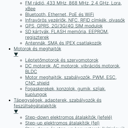
FM rádió, 433 MHz, 868 MHz, 2,4 GHz, Lora,
xBee
Bluetooth, Ethernet, PoE és WiFi
Infravörös vezérlők, NFC, RFID címkék, olvasók
GPS, GPRS, 2G/3G/4G SIM modulok
SD kártyák, FLASH memória, EEPROM,
regiszterek
Antennák, SMA és IPEX csatlakozók
Motorok és meghajtók
▼
Léptetőmotorok és szervomotorok
DC motorok, AC motorok, vibrációs motorok,
BLDC
Motor meghajtók, szabályozók, PWM, ESC,
CNC shield
Fogaskerekek, konzolok, gumik, szíjak,
kuplungok
Tápegységek, adapterek, szabályozók és
feszültségátalakítók
▼
Step-down elektromos átalakítók (lefelé)
Step-up elektromos átalakítók (fel)