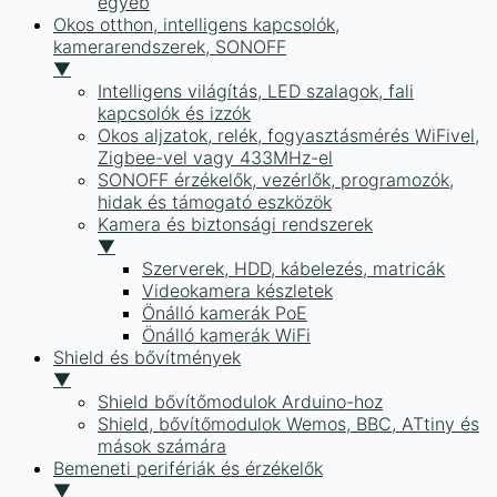
egyéb
Okos otthon, intelligens kapcsolók,
kamerarendszerek, SONOFF
▼
Intelligens világítás, LED szalagok, fali
kapcsolók és izzók
Okos aljzatok, relék, fogyasztásmérés WiFivel,
Zigbee-vel vagy 433MHz-el
SONOFF érzékelők, vezérlők, programozók,
hidak és támogató eszközök
Kamera és biztonsági rendszerek
▼
Szerverek, HDD, kábelezés, matricák
Videokamera készletek
Önálló kamerák PoE
Önálló kamerák WiFi
Shield és bővítmények
▼
Shield bővítőmodulok Arduino-hoz
Shield, bővítőmodulok Wemos, BBC, ATtiny és
mások számára
Bemeneti perifériák és érzékelők
▼