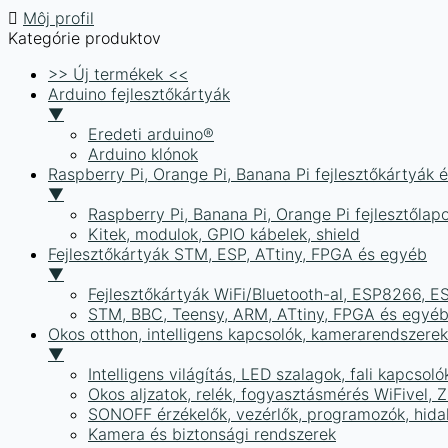
Môj profil
Kategórie produktov
>> Új termékek <<
Arduino fejlesztőkártyák
▼
Eredeti arduino®
Arduino klónok
Raspberry Pi, Orange Pi, Banana Pi fejlesztőkártyák 
▼
Raspberry Pi, Banana Pi, Orange Pi fejlesztőlap
Kitek, modulok, GPIO kábelek, shield
Fejlesztőkártyák STM, ESP, ATtiny, FPGA és egyéb
▼
Fejlesztőkártyák WiFi/Bluetooth-al, ESP8266, 
STM, BBC, Teensy, ARM, ATtiny, FPGA és egyé
Okos otthon, intelligens kapcsolók, kamerarendszer
▼
Intelligens világítás, LED szalagok, fali kapcsoló
Okos aljzatok, relék, fogyasztásmérés WiFivel,
SONOFF érzékelők, vezérlők, programozók, hid
Kamera és biztonsági rendszerek