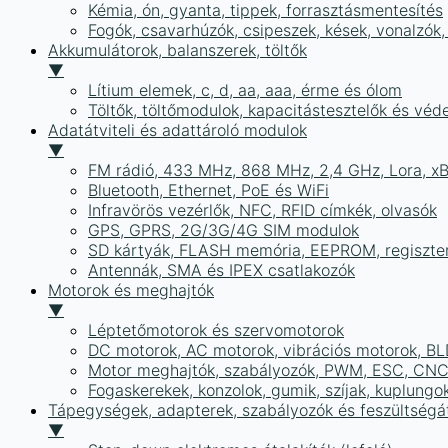
Kémia, ón, gyanta, tippek, forrasztásmentesítés
Fogók, csavarhúzók, csipeszek, kések, vonalzók,
Akkumulátorok, balanszerek, töltők
▼
Lítium elemek, c, d, aa, aaa, érme és ólom
Töltők, töltőmodulok, kapacitástesztelők és vé
Adatátviteli és adattároló modulok
▼
FM rádió, 433 MHz, 868 MHz, 2,4 GHz, Lora, x
Bluetooth, Ethernet, PoE és WiFi
Infravörös vezérlők, NFC, RFID címkék, olvasók
GPS, GPRS, 2G/3G/4G SIM modulok
SD kártyák, FLASH memória, EEPROM, regiszte
Antennák, SMA és IPEX csatlakozók
Motorok és meghajtók
▼
Léptetőmotorok és szervomotorok
DC motorok, AC motorok, vibrációs motorok, B
Motor meghajtók, szabályozók, PWM, ESC, CNC
Fogaskerekek, konzolok, gumik, szíjak, kuplungo
Tápegységek, adapterek, szabályozók és feszültségát
▼