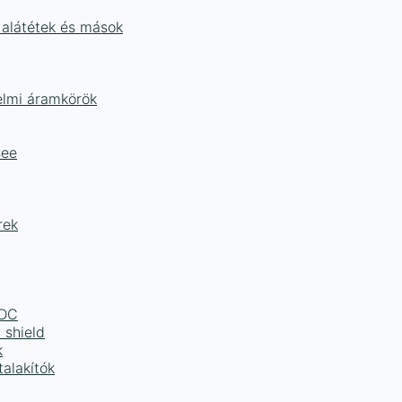
 alátétek és mások
delmi áramkörök
Bee
rek
LDC
 shield
k
alakítók