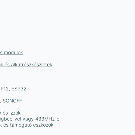
és modulok
ok és alkatrészkészletek
ESP12, ESP32
b
ek, SONOFF
k és izzók
 Zigbee-vel vagy 433MHz-el
ak és támogató eszközök