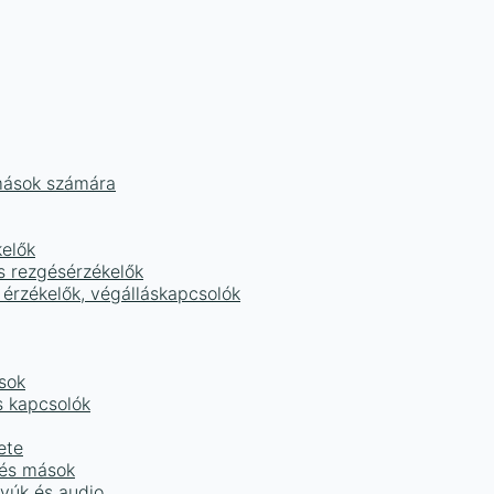
mások számára
kelők
s rezgésérzékelők
 érzékelők, végálláskapcsolók
sok
s kapcsolók
ete
 és mások
tyúk és audio