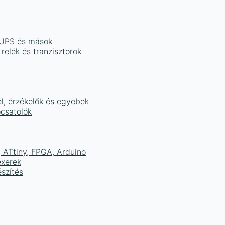
, UPS és mások
 relék és tranzisztorok
el, érzékelők és egyebek
ocsatolók
ATtiny, FPGA, Arduino
exerek
szítés