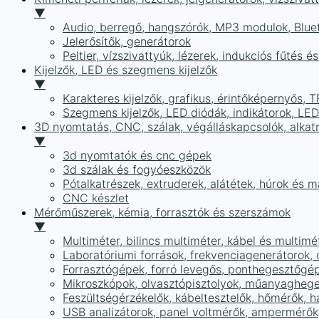
▼
Audio, berregő, hangszórók, MP3 modulok, Blue
Jelerősítők, generátorok
Peltier, vízszivattyúk, lézerek, indukciós fűtés 
Kijelzők, LED és szegmens kijelzők
▼
Karakteres kijelzők, grafikus, érintőképernyős, T
Szegmens kijelzők, LED diódák, indikátorok, LE
3D nyomtatás, CNC, szálak, végálláskapcsolók, alkat
▼
3d nyomtatók és cnc gépek
3d szálak és fogyóeszközök
Pótalkatrészek, extruderek, alátétek, húrok és 
CNC készlet
Mérőműszerek, kémia, forrasztók és szerszámok
▼
Multiméter, bilincs multiméter, kábel és multimé
Laboratóriumi források, frekvenciagenerátorok, 
Forrasztógépek, forró levegős, ponthegesztőgé
Mikroszkópok, olvasztópisztolyok, műanyaghege
Feszültségérzékelők, kábeltesztelők, hőmérők,
USB analizátorok, panel voltmérők, ampermérők,