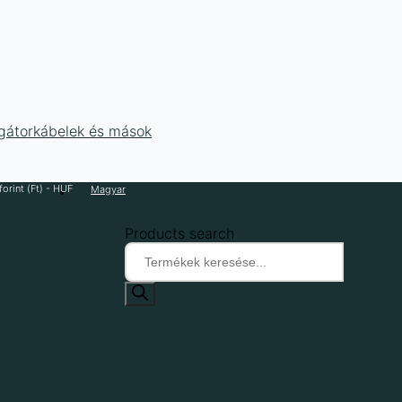
ligátorkábelek és mások
orint (Ft) - HUF
Magyar
Products search