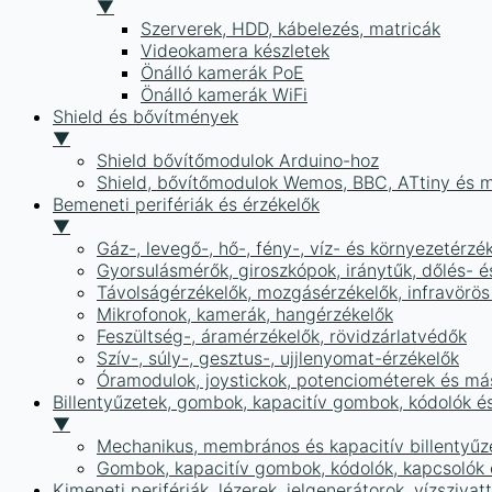
▼
Szerverek, HDD, kábelezés, matricák
Videokamera készletek
Önálló kamerák PoE
Önálló kamerák WiFi
Shield és bővítmények
▼
Shield bővítőmodulok Arduino-hoz
Shield, bővítőmodulok Wemos, BBC, ATtiny és 
Bemeneti perifériák és érzékelők
▼
Gáz-, levegő-, hő-, fény-, víz- és környezetérzé
Gyorsulásmérők, giroszkópok, iránytűk, dőlés- é
Távolságérzékelők, mozgásérzékelők, infravörös
Mikrofonok, kamerák, hangérzékelők
Feszültség-, áramérzékelők, rövidzárlatvédők
Szív-, súly-, gesztus-, ujjlenyomat-érzékelők
Óramodulok, joystickok, potenciométerek és má
Billentyűzetek, gombok, kapacitív gombok, kódolók é
▼
Mechanikus, membrános és kapacitív billentyűz
Gombok, kapacitív gombok, kódolók, kapcsolók
Kimeneti perifériák, lézerek, jelgenerátorok, vízszivat