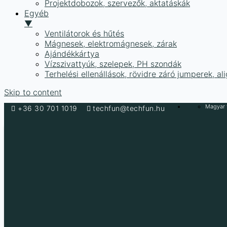
Projektdobozok, szervezők, aktatáskák
Egyéb
▼
Ventilátorok és hűtés
Mágnesek, elektromágnesek, zárak
Ajándékkártya
Vízszivattyúk, szelepek, PH szondák
Terhelési ellenállások, rövidre záró jumperek, a
Skip to content
Magyar f
+36 30 701 1019
techfun@techfun.hu