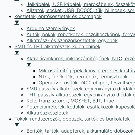
Jelkábelek, USB kábelek, mérőkábelek, összekö
Aljzatok, socket, USB, DC005, tűk, bilincsek, 
Készletek, építőkészletek és csomagok
▼
Arduino szerelvények
Autók, pókok, robotkezek, oszcilloszkópok, forr
Alkatrész- és szenzorkészletek, egyebek
SMD és THT alkatrészek, külön chipek
▼
Aktív áramkörök, mikroszámítógépek, NTC, érzék
▼
Mikroszámítógépek, konverterek és kristál
NTC, érzékelők, perifériák, termisztorok
Operatív erősítők, 7400 chipek, feszülts
SMD passzív alkatrészek, egyenirányító diódák
THT passzív alkatrészek, egyenirányító diódák 
Relé, tranzisztorok, MOSFET, BJT, triac
Potenciométerek, kódolók, csatlakozók, kapcsol
Alkatrészkészletek
Tokok, rendszerezők, dobozok, tartók és burkolatok
▼
Borítók, tartók, adapterek, akkumulátordobozok é