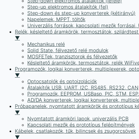
Step-down elektromos átalakítók (lefelé)
Step-up elektromos átalakítók (fel)
Step-down és step-up konverterek (kétirányú)
Napelemek, MPPT, töltők
Univerzális források, kapcsolati mezők forrásai
Relék, késleltető áramkörök, termosztátok, szilárdtest
▼
Mechanikus relé
Solid State, félvezető relé modulok
MOSFETek, tranzisztorok és félvezetők
Késleltető áramkörök, termosztátok, relék WiFiv
Programozók, logikai konverterek, multiplexerek, opt
▼
Optocsatolók és optoizolációk
Átalakítók USB, UART, I2C, RS485, RS232, CAN
Programozók, EEPROM, USBasp, PIC, STM, ESP, 
AD/DA konverterek, logikai konverterek, multipl
Próbapanelek, nyomtatott áramkörök és prototípus ké
▼
Nyomtatott áramköri lapok, univerzális PCB
Kapcsolati mezők és prototípus felépítmények
Kábelek, csatlakozók, tűk, bilincsek és zsugorcsövek
▼