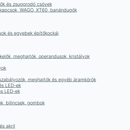
tők és zsugorodó csövek
sorkapcsok, WAGO, XT60, banándugók
ások és egyebek építőkockái
elők, meghajtók, operandusok, kristályok
yok
égszabályozók, meghajtók és egyéb áramkörök
 és LED-ek
és LED-ek
ók, bilincsek, gombok
s akril