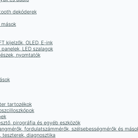
tooth dekóderek
és mások
FT kijelzők, OLED, E-ink
D panelek, LED szalagok
részek, nyomtatók
mások
ter tartozékok
oszcilloszkópok
pek
sztő, pirográfia és egyéb eszközök
 hangmérők, fordulatszámmérők, szélsebességmérők és máso
 teszterek, diagnosztika