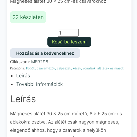
Mágneses alátét 30 x 25 cm-es csavarokhoz
22 készleten
Mágneses
betét
Kosárba teszem
+
marker
Hozzáadás a kedvencekhez
mennyiség
Cikkszám:
MER298
Kategória:
Fogók, csavarhúzók, csipeszek, kések, vonalzók, alátétek és mások
Leírás
További információk
Leírás
Mágneses alátét 30 × 25 cm méretű, 6 × 6.25 cm-es
ablakokra osztva. Az alátét csak nagyon mágneses,
elegendő ahhoz, hogy a csavarok a helyükön