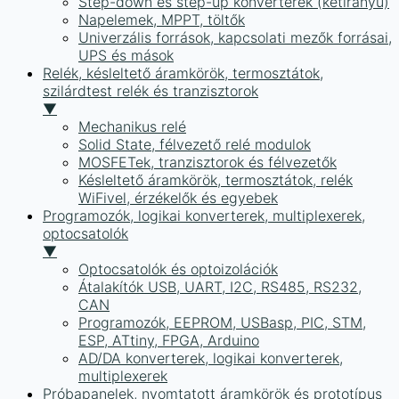
Step-down és step-up konverterek (kétirányú)
Napelemek, MPPT, töltők
Univerzális források, kapcsolati mezők forrásai,
UPS és mások
Relék, késleltető áramkörök, termosztátok,
szilárdtest relék és tranzisztorok
▼
Mechanikus relé
Solid State, félvezető relé modulok
MOSFETek, tranzisztorok és félvezetők
Késleltető áramkörök, termosztátok, relék
WiFivel, érzékelők és egyebek
Programozók, logikai konverterek, multiplexerek,
optocsatolók
▼
Optocsatolók és optoizolációk
Átalakítók USB, UART, I2C, RS485, RS232,
CAN
Programozók, EEPROM, USBasp, PIC, STM,
ESP, ATtiny, FPGA, Arduino
AD/DA konverterek, logikai konverterek,
multiplexerek
Próbapanelek, nyomtatott áramkörök és prototípus