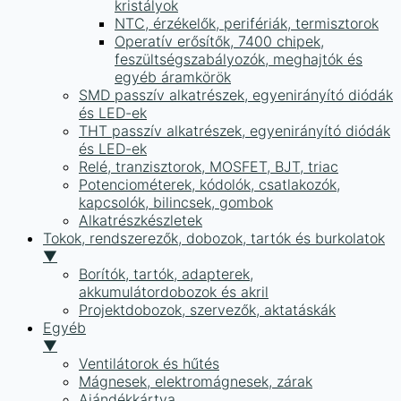
kristályok
NTC, érzékelők, perifériák, termisztorok
Operatív erősítők, 7400 chipek,
feszültségszabályozók, meghajtók és
egyéb áramkörök
SMD passzív alkatrészek, egyenirányító diódák
és LED-ek
THT passzív alkatrészek, egyenirányító diódák
és LED-ek
Relé, tranzisztorok, MOSFET, BJT, triac
Potenciométerek, kódolók, csatlakozók,
kapcsolók, bilincsek, gombok
Alkatrészkészletek
Tokok, rendszerezők, dobozok, tartók és burkolatok
▼
Borítók, tartók, adapterek,
akkumulátordobozok és akril
Projektdobozok, szervezők, aktatáskák
Egyéb
▼
Ventilátorok és hűtés
Mágnesek, elektromágnesek, zárak
Ajándékkártya