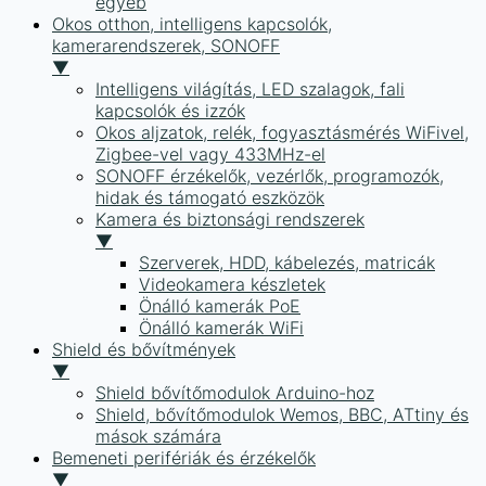
egyéb
Okos otthon, intelligens kapcsolók,
kamerarendszerek, SONOFF
▼
Intelligens világítás, LED szalagok, fali
kapcsolók és izzók
Okos aljzatok, relék, fogyasztásmérés WiFivel,
Zigbee-vel vagy 433MHz-el
SONOFF érzékelők, vezérlők, programozók,
hidak és támogató eszközök
Kamera és biztonsági rendszerek
▼
Szerverek, HDD, kábelezés, matricák
Videokamera készletek
Önálló kamerák PoE
Önálló kamerák WiFi
Shield és bővítmények
▼
Shield bővítőmodulok Arduino-hoz
Shield, bővítőmodulok Wemos, BBC, ATtiny és
mások számára
Bemeneti perifériák és érzékelők
▼