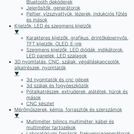
Bluetooth dekóderek
Jelerősítők, generátorok
Peltier, vízszivattyúk, lézerek, indukciós fűtés
és mások
Kijelzők, LED és szegmens kijelzők
▼
Karakteres kijelzők, grafikus, érintőképernyős,
TFT kijelzők, OLED, E-ink
Szegmens kijelzők, LED diódák, indikátorok,
LED panelek, LED szalagok
3D nyomtatás, CNC, szálak, végálláskapcsolók,
alkatrészek, nyomtatók
▼
3d nyomtatók és cnc gépek
3d szálak és fogyóeszközök
Pótalkatrészek, extruderek, alátétek, húrok és
mások
CNC készlet
Mérőműszerek, kémia, forrasztók és szerszámok
▼
Multiméter, bilincs multiméter, kábel és
multiméter tartozékok
Laboratóriumi források, frekvenciagenerátorok,