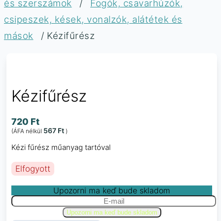
és szerszámok
/
Fogók, csavarhúzók,
csipeszek, kések, vonalzók, alátétek és
mások
/ Kézifűrész
Kézifűrész
720
Ft
567
Ft
(ÁFA nélkül
)
Kézi fűrész műanyag tartóval
Elfogyott
Upozorni ma keď bude skladom