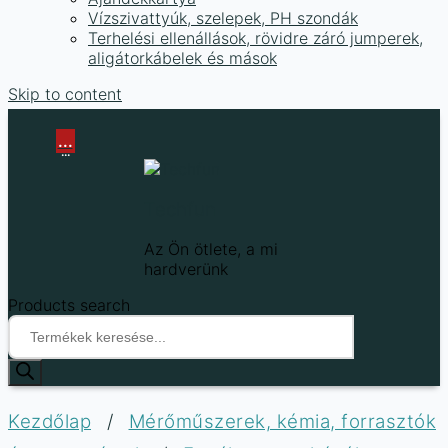
Vízszivattyúk, szelepek, PH szondák
Terhelési ellenállások, rövidre záró jumperek,
aligátorkábelek és mások
Skip to content
...
...
Techfun
Az Ön ötlete, a mi
hardverünk
Products search
Kezdőlap
/
Mérőműszerek, kémia, forrasztók