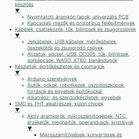
készítés
▼
Nyomtatott áramköri lapok, univerzális PCB
Kapcsolati mezők és prototípus felépítmények
Kábelek, csatlakozók, tűk, bilincsek és zsugorcsövek
▼
Jelkábelek, USB kábelek, mérőkábelek,
összekötők és zsugorodó csövek
Aljzatok, socket, USB, DC005, tűk, bilincsek,
sorkapcsok, WAGO, XT60, banándugók
Készletek, építőkészletek és csomagok
▼
Arduino szerelvények
Autók, pókok, robotkezek, oszcilloszkópok,
források és egyebek építőkockái
Alkatrész- és szenzorkészletek, egyebek
SMD és THT alkatrészek, külön chipek
▼
Aktív áramkörök, mikroszámítógépek, NTC,
érzékelők, meghajtók, operandusok, kristályok
▼
Mikroszámítógépek, konverterek és