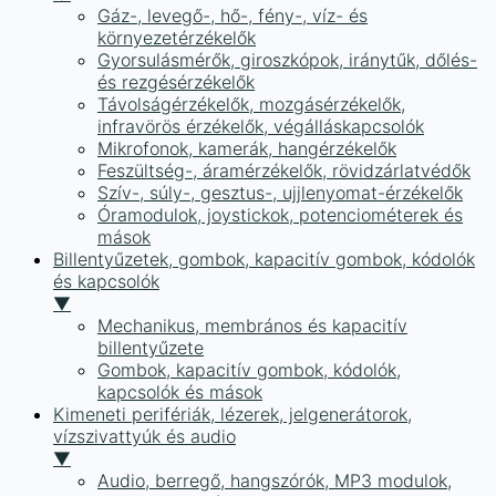
Gáz-, levegő-, hő-, fény-, víz- és
környezetérzékelők
Gyorsulásmérők, giroszkópok, iránytűk, dőlés-
és rezgésérzékelők
Távolságérzékelők, mozgásérzékelők,
infravörös érzékelők, végálláskapcsolók
Mikrofonok, kamerák, hangérzékelők
Feszültség-, áramérzékelők, rövidzárlatvédők
Szív-, súly-, gesztus-, ujjlenyomat-érzékelők
Óramodulok, joystickok, potenciométerek és
mások
Billentyűzetek, gombok, kapacitív gombok, kódolók
és kapcsolók
▼
Mechanikus, membrános és kapacitív
billentyűzete
Gombok, kapacitív gombok, kódolók,
kapcsolók és mások
Kimeneti perifériák, lézerek, jelgenerátorok,
vízszivattyúk és audio
▼
Audio, berregő, hangszórók, MP3 modulok,