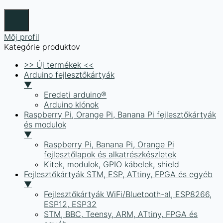
Môj profil
Kategórie produktov
>> Új termékek <<
Arduino fejlesztőkártyák
▼
Eredeti arduino®
Arduino klónok
Raspberry Pi, Orange Pi, Banana Pi fejlesztőkártyák
és modulok
▼
Raspberry Pi, Banana Pi, Orange Pi
fejlesztőlapok és alkatrészkészletek
Kitek, modulok, GPIO kábelek, shield
Fejlesztőkártyák STM, ESP, ATtiny, FPGA és egyéb
▼
Fejlesztőkártyák WiFi/Bluetooth-al, ESP8266,
ESP12, ESP32
STM, BBC, Teensy, ARM, ATtiny, FPGA és