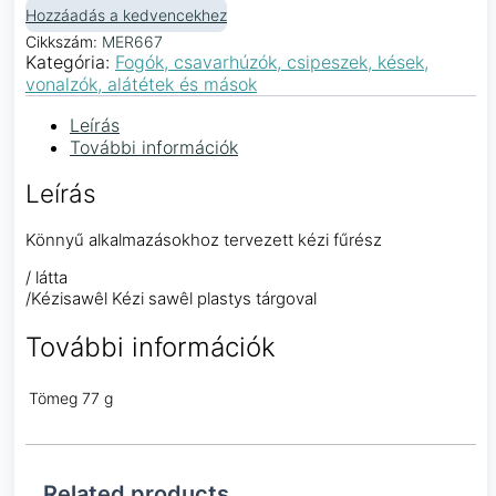
Hozzáadás a kedvencekhez
Cikkszám:
MER667
Kategória:
Fogók, csavarhúzók, csipeszek, kések,
vonalzók, alátétek és mások
Leírás
További információk
Leírás
Könnyű alkalmazásokhoz tervezett kézi fűrész
/ látta
/Kézisawêl Kézi sawêl plastys tárgoval
További információk
Tömeg
77 g
Related products