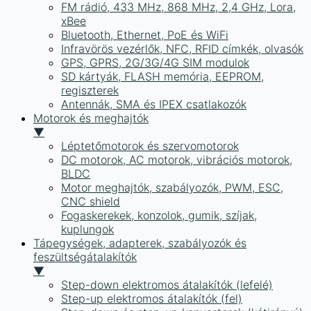
FM rádió, 433 MHz, 868 MHz, 2,4 GHz, Lora,
xBee
Bluetooth, Ethernet, PoE és WiFi
Infravörös vezérlők, NFC, RFID címkék, olvasók
GPS, GPRS, 2G/3G/4G SIM modulok
SD kártyák, FLASH memória, EEPROM,
regiszterek
Antennák, SMA és IPEX csatlakozók
Motorok és meghajtók
▼
Léptetőmotorok és szervomotorok
DC motorok, AC motorok, vibrációs motorok,
BLDC
Motor meghajtók, szabályozók, PWM, ESC,
CNC shield
Fogaskerekek, konzolok, gumik, szíjak,
kuplungok
Tápegységek, adapterek, szabályozók és
feszültségátalakítók
▼
Step-down elektromos átalakítók (lefelé)
Step-up elektromos átalakítók (fel)