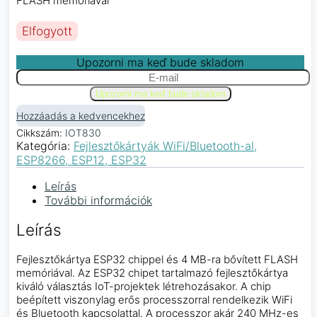
FLASH memóriával
Elfogyott
Upozorni ma keď bude skladom
Hozzáadás a kedvencekhez
Cikkszám:
IOT830
Kategória:
Fejlesztőkártyák WiFi/Bluetooth-al,
ESP8266, ESP12, ESP32
Leírás
További információk
Leírás
Fejlesztőkártya ESP32 chippel és 4 MB-ra bővített FLASH
memóriával. Az ESP32 chipet tartalmazó fejlesztőkártya
kiváló választás IoT-projektek létrehozásakor. A chip
beépített viszonylag erős processzorral rendelkezik WiFi
és Bluetooth kapcsolattal. A processzor akár 240 MHz-es