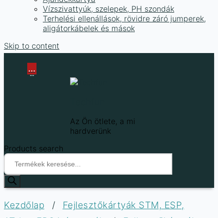
Vízszivattyúk, szelepek, PH szondák
Terhelési ellenállások, rövidre záró jumperek,
aligátorkábelek és mások
Skip to content
...
...
Techfun
Az Ön ötlete, a mi
hardverünk
Products search
Kezdőlap
/
Fejlesztőkártyák STM, ESP,