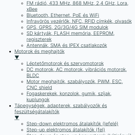
FM rádió, 433 MHz, 868 MHz, 2,4 GHz, Lora,
xBee
Bluetooth, Ethernet, PoE és WiFi
Infravörös vezérlők, NFC, RFID címkék, olvasók
GPS, GPRS, 2G/3G/4G SIM modulok
SD kártyák, FLASH memória, EEPROM,
regiszterek
Antennák, SMA és IPEX csatlakozók
Motorok és meghajtók
▼
Léptetőmotorok és szervomotorok
DC motorok, AC motorok, vibrációs motorok,
BLDC
Motor meghajtók, szabályozók, PWM, ESC,
CNC shield
Fogaskerekek, konzolok, gumik, szíjak,
kuplungok
Tápegységek, adapterek, szabályozók és
feszültségátalakítók
▼
Step-down elektromos átalakítók (lefelé)
Step-up elektromos átalakítók (fel)