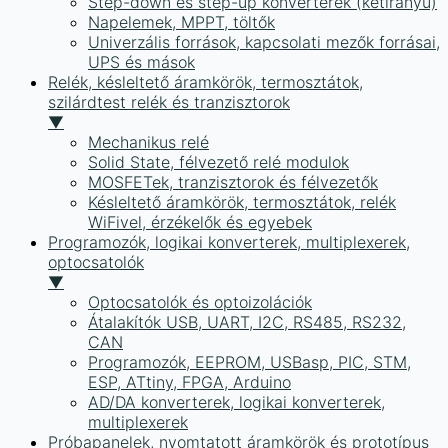
Step-down és step-up konverterek (kétirányú)
Napelemek, MPPT, töltők
Univerzális források, kapcsolati mezők forrásai,
UPS és mások
Relék, késleltető áramkörök, termosztátok,
szilárdtest relék és tranzisztorok
▼
Mechanikus relé
Solid State, félvezető relé modulok
MOSFETek, tranzisztorok és félvezetők
Késleltető áramkörök, termosztátok, relék
WiFivel, érzékelők és egyebek
Programozók, logikai konverterek, multiplexerek,
optocsatolók
▼
Optocsatolók és optoizolációk
Átalakítók USB, UART, I2C, RS485, RS232,
CAN
Programozók, EEPROM, USBasp, PIC, STM,
ESP, ATtiny, FPGA, Arduino
AD/DA konverterek, logikai konverterek,
multiplexerek
Próbapanelek, nyomtatott áramkörök és prototípus