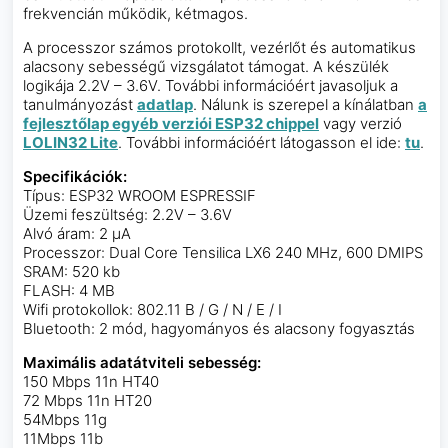
frekvencián működik, kétmagos.
A processzor számos protokollt, vezérlőt és automatikus
alacsony sebességű vizsgálatot támogat. A készülék
logikája 2.2V – 3.6V. További információért javasoljuk a
tanulmányozást
adatlap
. Nálunk is szerepel a kínálatban
a
fejlesztőlap egyéb verziói ESP32 chippel
vagy verzió
LOLIN32 Lite
. További információért látogasson el ide:
tu
.
Specifikációk:
Típus: ESP32 WROOM ESPRESSIF
Üzemi feszültség: 2.2V – 3.6V
Alvó áram: 2 μA
Processzor: Dual Core Tensilica LX6 240 MHz, 600 DMIPS
SRAM: 520 kb
FLASH: 4 MB
Wifi protokollok: 802.11 B / G / N / E / I
Bluetooth: 2 mód, hagyományos és alacsony fogyasztás
Maximális adatátviteli sebesség:
150 Mbps 11n HT40
72 Mbps 11n HT20
54Mbps 11g
11Mbps 11b