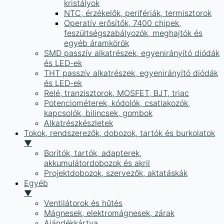
kristályok
NTC, érzékelők, perifériák, termisztorok
Operatív erősítők, 7400 chipek,
feszültségszabályozók, meghajtók és
egyéb áramkörök
SMD passzív alkatrészek, egyenirányító diódák
és LED-ek
THT passzív alkatrészek, egyenirányító diódák
és LED-ek
Relé, tranzisztorok, MOSFET, BJT, triac
Potenciométerek, kódolók, csatlakozók,
kapcsolók, bilincsek, gombok
Alkatrészkészletek
Tokok, rendszerezők, dobozok, tartók és burkolatok
▼
Borítók, tartók, adapterek,
akkumulátordobozok és akril
Projektdobozok, szervezők, aktatáskák
Egyéb
▼
Ventilátorok és hűtés
Mágnesek, elektromágnesek, zárak
Ajándékkártya