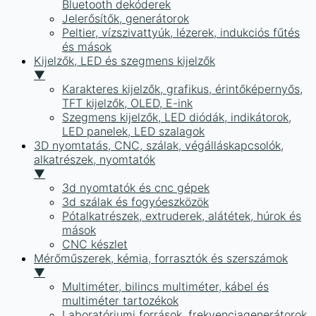
Bluetooth dekóderek
Jelerősítők, generátorok
Peltier, vízszivattyúk, lézerek, indukciós fűtés
és mások
Kijelzők, LED és szegmens kijelzők
▼
Karakteres kijelzők, grafikus, érintőképernyős,
TFT kijelzők, OLED, E-ink
Szegmens kijelzők, LED diódák, indikátorok,
LED panelek, LED szalagok
3D nyomtatás, CNC, szálak, végálláskapcsolók,
alkatrészek, nyomtatók
▼
3d nyomtatók és cnc gépek
3d szálak és fogyóeszközök
Pótalkatrészek, extruderek, alátétek, húrok és
mások
CNC készlet
Mérőműszerek, kémia, forrasztók és szerszámok
▼
Multiméter, bilincs multiméter, kábel és
multiméter tartozékok
Laboratóriumi források, frekvenciagenerátorok,