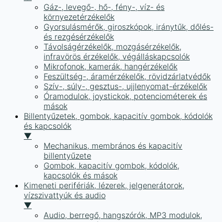
Gáz-, levegő-, hő-, fény-, víz- és
környezetérzékelők
Gyorsulásmérők, giroszkópok, iránytűk, dőlés-
és rezgésérzékelők
Távolságérzékelők, mozgásérzékelők,
infravörös érzékelők, végálláskapcsolók
Mikrofonok, kamerák, hangérzékelők
Feszültség-, áramérzékelők, rövidzárlatvédők
Szív-, súly-, gesztus-, ujjlenyomat-érzékelők
Óramodulok, joystickok, potenciométerek és
mások
Billentyűzetek, gombok, kapacitív gombok, kódolók
és kapcsolók
▼
Mechanikus, membrános és kapacitív
billentyűzete
Gombok, kapacitív gombok, kódolók,
kapcsolók és mások
Kimeneti perifériák, lézerek, jelgenerátorok,
vízszivattyúk és audio
▼
Audio, berregő, hangszórók, MP3 modulok,