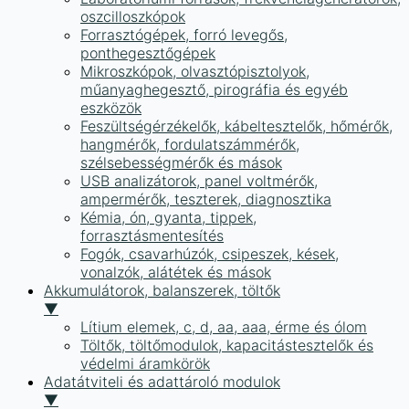
oszcilloszkópok
Forrasztógépek, forró levegős,
ponthegesztőgépek
Mikroszkópok, olvasztópisztolyok,
műanyaghegesztő, pirográfia és egyéb
eszközök
Feszültségérzékelők, kábeltesztelők, hőmérők,
hangmérők, fordulatszámmérők,
szélsebességmérők és mások
USB analizátorok, panel voltmérők,
ampermérők, teszterek, diagnosztika
Kémia, ón, gyanta, tippek,
forrasztásmentesítés
Fogók, csavarhúzók, csipeszek, kések,
vonalzók, alátétek és mások
Akkumulátorok, balanszerek, töltők
▼
Lítium elemek, c, d, aa, aaa, érme és ólom
Töltők, töltőmodulok, kapacitástesztelők és
védelmi áramkörök
Adatátviteli és adattároló modulok
▼