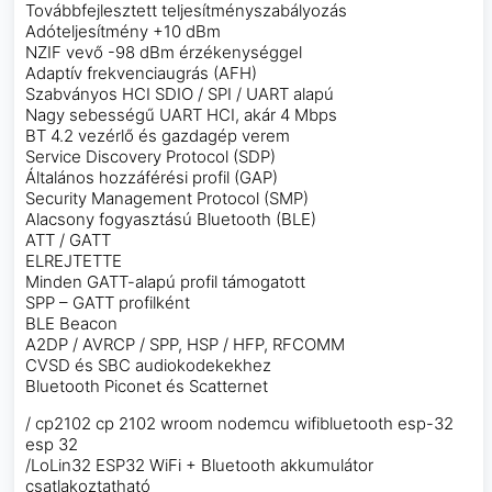
Továbbfejlesztett teljesítményszabályozás
Adóteljesítmény +10 dBm
NZIF vevő -98 dBm érzékenységgel
Adaptív frekvenciaugrás (AFH)
Szabványos HCI SDIO / SPI / UART alapú
Nagy sebességű UART HCI, akár 4 Mbps
BT 4.2 vezérlő és gazdagép verem
Service Discovery Protocol (SDP)
Általános hozzáférési profil (GAP)
Security Management Protocol (SMP)
Alacsony fogyasztású Bluetooth (BLE)
ATT / GATT
ELREJTETTE
Minden GATT-alapú profil támogatott
SPP – GATT profilként
BLE Beacon
A2DP / AVRCP / SPP, HSP / HFP, RFCOMM
CVSD és SBC audiokodekekhez
Bluetooth Piconet és Scatternet
/ cp2102 cp 2102 wroom nodemcu wifibluetooth esp-32
esp 32
/LoLin32 ESP32 WiFi + Bluetooth akkumulátor
csatlakoztatható