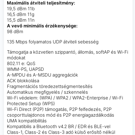
Maximális átviteli teljesítmény:
19,5 dBm 11b
16,5 dBm 11g
15,5 dBm 11n
A vevő minimális érzékenysége:
98 dBm
135 Mbps folyamatos UDP átviteli sebesség
Támogatja a közvetlen szippantó, állomás, softAP és Wi-Fi
módokat
802.11 e: QoS
WMM-PS, UAPSD
A-MPDU és A-MSDU aggregációk
ACK blokkolása
Fragmentációs töredezettségmentesítés
Automatikus megfigyelés / szkennelés
Wi-Fi védelem: (WPA) / WPA2 / WPA2-Enterprise / Wi-Fi
Protected Setup (WPS)
Wi-Fi Direct (P2P) támogatás, P2P felfedezés, P2P
csoporttulajdonos mód és P2P energiagazdálkodás
UMA kompatibilitás
Kompatibilis a Bluetooth v4.2 BR / EDR és BLE-vel
Class-1, Class-2 és Class-3 adó külső erősítő nélkül