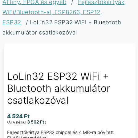
ATtiny, FPGA és egyéb
/
Fejlesztőkártyák
WiFi/Bluetooth-al, ESP8266, ESP12,
ESP32
/ LoLin32 ESP32 WiFi + Bluetooth
akkumulátor csatlakozóval
LoLin32 ESP32 WiFi +
Bluetooth akkumulátor
csatlakozóval
4 524
Ft
3 562
Ft
(ÁFA nélkül
)
Fejlesztőkártya ESP32 chippel és 4 MB-ra bővített