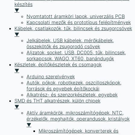
készítés
▼
Nyomtatott áramköri lapok, univerzális PCB
Kapcsolati mezők és prototípus felépítmények
Kábelek, csatlakozók, tűk, bilincsek és zsugorcsövek
▼
Jelkábelek, USB kábelek, mérőkábelek,
összekötők és zsugorodó csövek
Aljzatok, socket, USB, DC005, tűk, bilincsek,
sorkapcsok, WAGO, XT60, banándugók
Készletek, építőkészletek és csomagok
▼
Arduino szerelvények
Autók, pókok, robotkezek, oszcilloszkópok,
források és egyebek építőkockái
Alkatrész- és szenzorkészletek, egyebek
SMD és THT alkatrészek, külön chipek
▼
Aktív áramkörök, mikroszámítógépek, NTC,
érzékelők, meghajtók, operandusok, kristályok
▼
Mikroszámítógépek, konverterek és