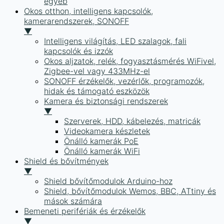
egyéb
Okos otthon, intelligens kapcsolók,
kamerarendszerek, SONOFF
▼
Intelligens világítás, LED szalagok, fali
kapcsolók és izzók
Okos aljzatok, relék, fogyasztásmérés WiFivel,
Zigbee-vel vagy 433MHz-el
SONOFF érzékelők, vezérlők, programozók,
hidak és támogató eszközök
Kamera és biztonsági rendszerek
▼
Szerverek, HDD, kábelezés, matricák
Videokamera készletek
Önálló kamerák PoE
Önálló kamerák WiFi
Shield és bővítmények
▼
Shield bővítőmodulok Arduino-hoz
Shield, bővítőmodulok Wemos, BBC, ATtiny és
mások számára
Bemeneti perifériák és érzékelők
▼