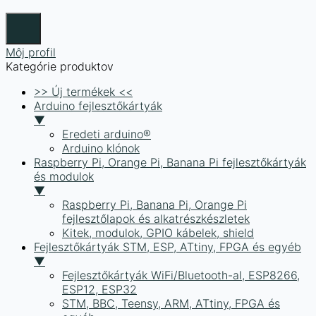
Môj profil
Kategórie produktov
>> Új termékek <<
Arduino fejlesztőkártyák
▼
Eredeti arduino®
Arduino klónok
Raspberry Pi, Orange Pi, Banana Pi fejlesztőkártyák
és modulok
▼
Raspberry Pi, Banana Pi, Orange Pi
fejlesztőlapok és alkatrészkészletek
Kitek, modulok, GPIO kábelek, shield
Fejlesztőkártyák STM, ESP, ATtiny, FPGA és egyéb
▼
Fejlesztőkártyák WiFi/Bluetooth-al, ESP8266,
ESP12, ESP32
STM, BBC, Teensy, ARM, ATtiny, FPGA és