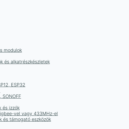
és modulok
ok és alkatrészkészletek
ESP12, ESP32
b
ek, SONOFF
k és izzók
 Zigbee-vel vagy 433MHz-el
ak és támogató eszközök