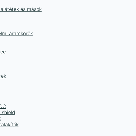
 alátétek és mások
delmi áramkörök
Bee
rek
LDC
 shield
k
alakítók