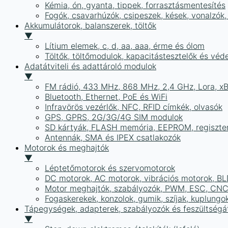
Kémia, ón, gyanta, tippek, forrasztásmentesítés
Fogók, csavarhúzók, csipeszek, kések, vonalzók,
Akkumulátorok, balanszerek, töltők
▼
Lítium elemek, c, d, aa, aaa, érme és ólom
Töltők, töltőmodulok, kapacitástesztelők és vé
Adatátviteli és adattároló modulok
▼
FM rádió, 433 MHz, 868 MHz, 2,4 GHz, Lora, x
Bluetooth, Ethernet, PoE és WiFi
Infravörös vezérlők, NFC, RFID címkék, olvasók
GPS, GPRS, 2G/3G/4G SIM modulok
SD kártyák, FLASH memória, EEPROM, regiszte
Antennák, SMA és IPEX csatlakozók
Motorok és meghajtók
▼
Léptetőmotorok és szervomotorok
DC motorok, AC motorok, vibrációs motorok, B
Motor meghajtók, szabályozók, PWM, ESC, CNC
Fogaskerekek, konzolok, gumik, szíjak, kuplungo
Tápegységek, adapterek, szabályozók és feszültségát
▼