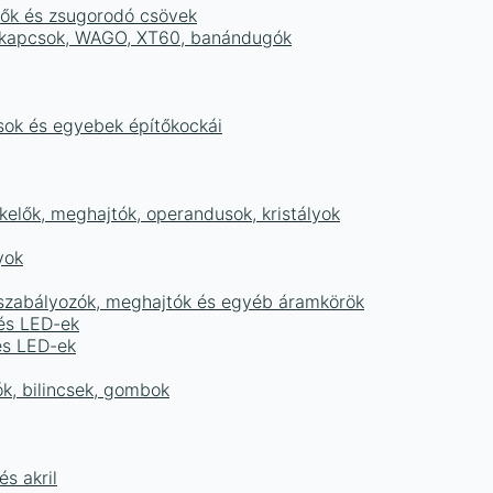
tők és zsugorodó csövek
sorkapcsok, WAGO, XT60, banándugók
ások és egyebek építőkockái
elők, meghajtók, operandusok, kristályok
yok
égszabályozók, meghajtók és egyéb áramkörök
 és LED-ek
és LED-ek
ók, bilincsek, gombok
s akril