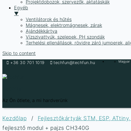
Projektdobozok, szervezők, aktatáskák
Egyéb
▼
Ventilátorok és hűtés
Mágnesek, elektromágnesek, zárak
Ajándékkártya
Vízszivattyúk, szelepek, PH szondák
Terhelési ellenállások, rövidre záró jumperek, a
Skip to content
Magyar f
+36 30 701 1019
techfun@techfun.hu
Techfun
Az Ön ötlete, a mi hardverünk
Kezdőlap
/
Fejlesztőkártyák STM, ESP, ATtiny
fejlesztő modul + pajzs CH340G