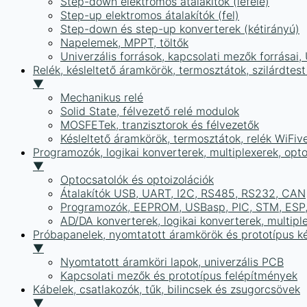
Step-down elektromos átalakítók (lefelé)
Step-up elektromos átalakítók (fel)
Step-down és step-up konverterek (kétirányú)
Napelemek, MPPT, töltők
Univerzális források, kapcsolati mezők forrásai
Relék, késleltető áramkörök, termosztátok, szilárdtest
▼
Mechanikus relé
Solid State, félvezető relé modulok
MOSFETek, tranzisztorok és félvezetők
Késleltető áramkörök, termosztátok, relék WiFiv
Programozók, logikai konverterek, multiplexerek, opt
▼
Optocsatolók és optoizolációk
Átalakítók USB, UART, I2C, RS485, RS232, CAN
Programozók, EEPROM, USBasp, PIC, STM, ESP, 
AD/DA konverterek, logikai konverterek, multipl
Próbapanelek, nyomtatott áramkörök és prototípus ké
▼
Nyomtatott áramköri lapok, univerzális PCB
Kapcsolati mezők és prototípus felépítmények
Kábelek, csatlakozók, tűk, bilincsek és zsugorcsövek
▼