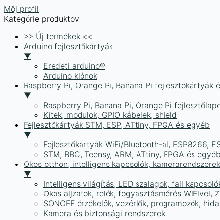
Môj profil
Kategórie produktov
>> Új termékek <<
Arduino fejlesztőkártyák
▼
Eredeti arduino®
Arduino klónok
Raspberry Pi, Orange Pi, Banana Pi fejlesztőkártyák 
▼
Raspberry Pi, Banana Pi, Orange Pi fejlesztőlap
Kitek, modulok, GPIO kábelek, shield
Fejlesztőkártyák STM, ESP, ATtiny, FPGA és egyéb
▼
Fejlesztőkártyák WiFi/Bluetooth-al, ESP8266, 
STM, BBC, Teensy, ARM, ATtiny, FPGA és egyé
Okos otthon, intelligens kapcsolók, kamerarendszer
▼
Intelligens világítás, LED szalagok, fali kapcsoló
Okos aljzatok, relék, fogyasztásmérés WiFivel,
SONOFF érzékelők, vezérlők, programozók, hid
Kamera és biztonsági rendszerek