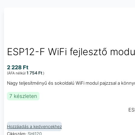
ESP12-F WiFi fejlesztő mod
2 228
Ft
1 754
Ft
(ÁFA nélkül
)
Nagy teljesítményű és sokoldalú WiFi modul pajzzsal a könn
7 készleten
ES
Hozzáadás a kedvencekhez
Cikkszám:
SHI120