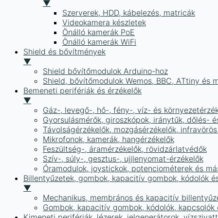
▼
Szerverek, HDD, kábelezés, matricák
Videokamera készletek
Önálló kamerák PoE
Önálló kamerák WiFi
Shield és bővítmények
▼
Shield bővítőmodulok Arduino-hoz
Shield, bővítőmodulok Wemos, BBC, ATtiny és 
Bemeneti perifériák és érzékelők
▼
Gáz-, levegő-, hő-, fény-, víz- és környezetérzé
Gyorsulásmérők, giroszkópok, iránytűk, dőlés- é
Távolságérzékelők, mozgásérzékelők, infravörös
Mikrofonok, kamerák, hangérzékelők
Feszültség-, áramérzékelők, rövidzárlatvédők
Szív-, súly-, gesztus-, ujjlenyomat-érzékelők
Óramodulok, joystickok, potenciométerek és má
Billentyűzetek, gombok, kapacitív gombok, kódolók é
▼
Mechanikus, membrános és kapacitív billentyűz
Gombok, kapacitív gombok, kódolók, kapcsolók
Kimeneti perifériák, lézerek, jelgenerátorok, vízszivat