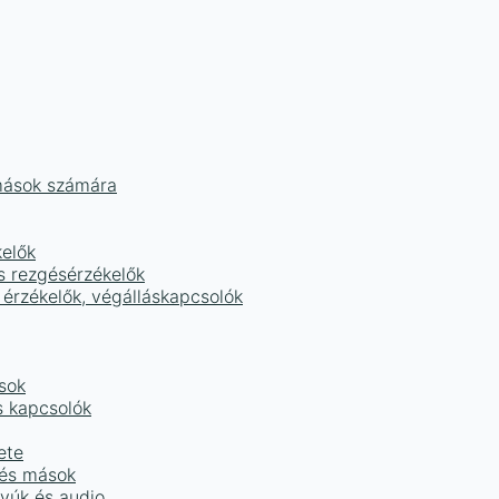
mások számára
kelők
s rezgésérzékelők
 érzékelők, végálláskapcsolók
sok
s kapcsolók
ete
 és mások
tyúk és audio