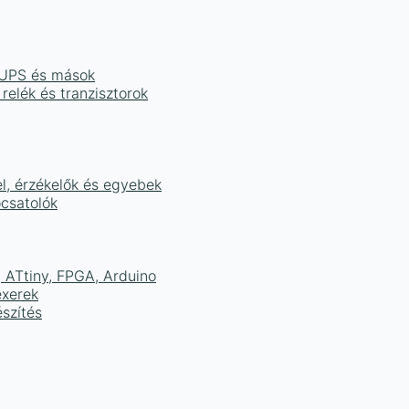
, UPS és mások
 relék és tranzisztorok
el, érzékelők és egyebek
ocsatolók
ATtiny, FPGA, Arduino
exerek
szítés