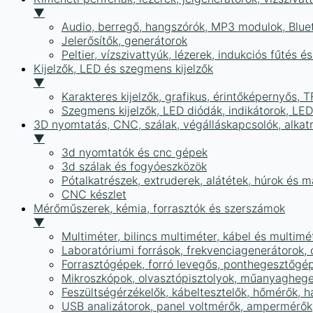
▼
Audio, berregő, hangszórók, MP3 modulok, Blue
Jelerősítők, generátorok
Peltier, vízszivattyúk, lézerek, indukciós fűtés 
Kijelzők, LED és szegmens kijelzők
▼
Karakteres kijelzők, grafikus, érintőképernyős, T
Szegmens kijelzők, LED diódák, indikátorok, LE
3D nyomtatás, CNC, szálak, végálláskapcsolók, alkat
▼
3d nyomtatók és cnc gépek
3d szálak és fogyóeszközök
Pótalkatrészek, extruderek, alátétek, húrok és 
CNC készlet
Mérőműszerek, kémia, forrasztók és szerszámok
▼
Multiméter, bilincs multiméter, kábel és multimé
Laboratóriumi források, frekvenciagenerátorok, 
Forrasztógépek, forró levegős, ponthegesztőgé
Mikroszkópok, olvasztópisztolyok, műanyaghege
Feszültségérzékelők, kábeltesztelők, hőmérők,
USB analizátorok, panel voltmérők, ampermérők,