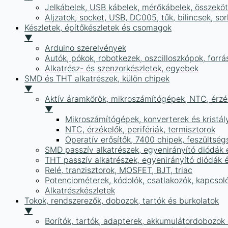
Jelkábelek, USB kábelek, mérőkábelek, összekö
Aljzatok, socket, USB, DC005, tűk, bilincsek, 
Készletek, építőkészletek és csomagok
▼
Arduino szerelvények
Autók, pókok, robotkezek, oszcilloszkópok, forr
Alkatrész- és szenzorkészletek, egyebek
SMD és THT alkatrészek, külön chipek
▼
Aktív áramkörök, mikroszámítógépek, NTC, érzék
▼
Mikroszámítógépek, konverterek és kristál
NTC, érzékelők, perifériák, termisztorok
Operatív erősítők, 7400 chipek, feszülts
SMD passzív alkatrészek, egyenirányító diódák
THT passzív alkatrészek, egyenirányító diódák 
Relé, tranzisztorok, MOSFET, BJT, triac
Potenciométerek, kódolók, csatlakozók, kapcsol
Alkatrészkészletek
Tokok, rendszerezők, dobozok, tartók és burkolatok
▼
Borítók, tartók, adapterek, akkumulátordobozok é