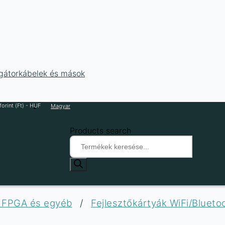
ligátorkábelek és mások
orint (Ft) - HUF
Magyar
Products search
, FPGA és egyéb
/
Fejlesztőkártyák WiFi/Bluet