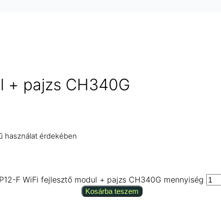
ul + pajzs CH340G
yű használat érdekében
P12-F WiFi fejlesztő modul + pajzs CH340G mennyiség
Kosárba teszem