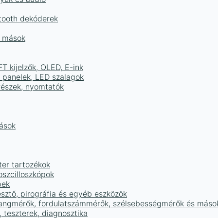
tooth dekóderek
és mások
FT kijelzők, OLED, E-ink
D panelek, LED szalagok
részek, nyomtatók
mások
ter tartozékok
oszcilloszkópok
pek
sztő, pirográfia és egyéb eszközök
 hangmérők, fordulatszámmérők, szélsebességmérők és máso
 teszterek, diagnosztika