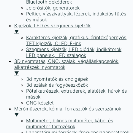
Bluetooth dekóderek
Jelerősítők, generátorok
Peltier, vízszivattyúk, lézerek, indukciós fűtés
és mások
Kijelzők, LED és szegmens kijelzők
▼
Karakteres kijelzők, grafikus, érintőképernyős,
TFT kijelzők, OLED, E-ink
Szegmens kijelzők, LED diódák, indikátorok,
LED panelek, LED szalagok
3D nyomtatás, CNC, szálak, végálláskapcsolók,
alkatrészek, nyomtatók
▼
3d nyomtatók és cnc gépek
3d szálak és fogyóeszközök
Pótalkatrészek, extruderek, alátétek, húrok és
mások
CNC készlet
Mérőműszerek, kémia, forrasztók és szerszámok
▼
Multiméter, bilincs multiméter, kábel és
multiméter tartozékok
Laboratóriumi források, frekvenciagenerátorok,