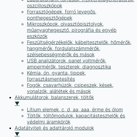
oszcilloszkópok
Forrasztógépek, forró levegős,
ponthegesztőgépek
Mikroszkópok, olvasztópisztolyok,
műanyaghegesztő, pirográfia és egyéb
eszközök
Feszültségérzékelők, kábeltesztelők, hőmérők,
hangmérők, fordulatszámmérők,
szélsebességmérők és mások
USB analizátorok, panel voltmérők,
ampermérők, teszterek, diagnosztika
Kémia, ón, gyanta, tippek,
forrasztásmentesítés
Fogók, csavarhúzók, csipeszek, kések,
vonalzók, alátétek és mások
Akkumulátorok, balanszerek, töltők
▼
Lítium elemek, c, d, aa, aaa, érme és ólom
Töltők, töltőmodulok, kapacitástesztelők és
védelmi áramkörök
Adatátviteli és adattároló modulok
▼