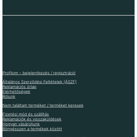
5A állandó tápegység
Leléptető feszültség
AC feszültség
MP2307 szinkron buck
/ töltőmodul
átalakító XL4015 5A
szabályozó 10-220V
szabályzó 3A
4000W
1 328
Ft
1 100
Ft
2 239
Ft
1 046
Ft
866
Ft
(ÁFA nélkül
)
(ÁFA nélkül
)
Profilom – bejelentkezés / regisztráció
1 763
Ft
2 049
Ft
(ÁFA nélkül
)
Általános Szerződési Feltételek (ÁSZF)
1 613
Ft
(ÁFA nélkül
)
Reklamációs űrlap
Raktáron 78 db
Raktáron 164 db
Nincs raktáron
Elérhetőségek
Rólunk
Raktáron 3 db
Több információ
Nem találtam terméket / terméket keresek
Fizetési mód és szállítás
Reklamációk és visszaküldések
Hogyan vásároljunk
Böngésszen a termékek között