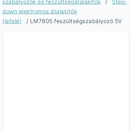
szabályozók és feszültségátalakítók
/
Step-
down elektromos átalakítók
(lefelé)
/ LM7805 feszültségszabályozó 5V