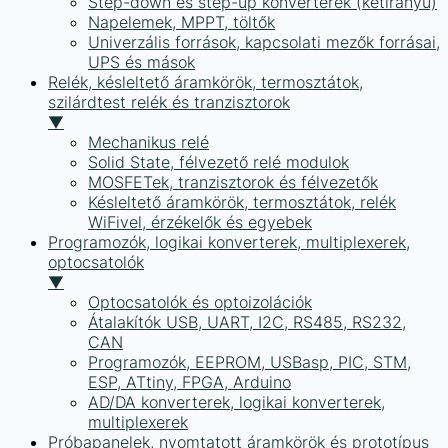
Step-down és step-up konverterek (kétirányú)
Napelemek, MPPT, töltők
Univerzális források, kapcsolati mezők forrásai,
UPS és mások
Relék, késleltető áramkörök, termosztátok,
szilárdtest relék és tranzisztorok
▼
Mechanikus relé
Solid State, félvezető relé modulok
MOSFETek, tranzisztorok és félvezetők
Késleltető áramkörök, termosztátok, relék
WiFivel, érzékelők és egyebek
Programozók, logikai konverterek, multiplexerek,
optocsatolók
▼
Optocsatolók és optoizolációk
Átalakítók USB, UART, I2C, RS485, RS232,
CAN
Programozók, EEPROM, USBasp, PIC, STM,
ESP, ATtiny, FPGA, Arduino
AD/DA konverterek, logikai konverterek,
multiplexerek
Próbapanelek, nyomtatott áramkörök és prototípus