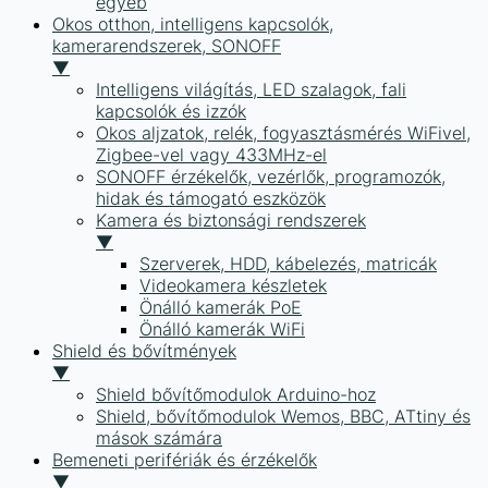
egyéb
Okos otthon, intelligens kapcsolók,
kamerarendszerek, SONOFF
▼
Intelligens világítás, LED szalagok, fali
kapcsolók és izzók
Okos aljzatok, relék, fogyasztásmérés WiFivel,
Zigbee-vel vagy 433MHz-el
SONOFF érzékelők, vezérlők, programozók,
hidak és támogató eszközök
Kamera és biztonsági rendszerek
▼
Szerverek, HDD, kábelezés, matricák
Videokamera készletek
Önálló kamerák PoE
Önálló kamerák WiFi
Shield és bővítmények
▼
Shield bővítőmodulok Arduino-hoz
Shield, bővítőmodulok Wemos, BBC, ATtiny és
mások számára
Bemeneti perifériák és érzékelők
▼