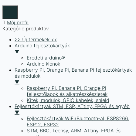
Môj profil
Kategórie produktov
>> Új termékek <<
Arduino fejlesztőkártyák
▼
Eredeti arduino®
Arduino klónok
Raspberry Pi, Orange Pi, Banana Pi fejlesztőkártyák
és modulok
▼
Raspberry Pi, Banana Pi, Orange Pi
fejlesztőlapok és alkatrészkészletek
Kitek, modulok, GPIO kábelek, shield
Fejlesztőkártyák STM, ESP, ATtiny, FPGA és egyéb
▼
Fejlesztőkártyák WiFi/Bluetooth-al, ESP8266,
ESP12, ESP32
STM, BBC, Teensy, ARM, ATtiny, FPGA és