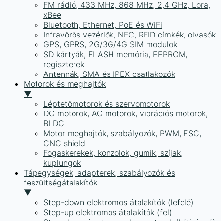
FM rádió, 433 MHz, 868 MHz, 2,4 GHz, Lora,
xBee
Bluetooth, Ethernet, PoE és WiFi
Infravörös vezérlők, NFC, RFID címkék, olvasók
GPS, GPRS, 2G/3G/4G SIM modulok
SD kártyák, FLASH memória, EEPROM,
regiszterek
Antennák, SMA és IPEX csatlakozók
Motorok és meghajtók
▼
Léptetőmotorok és szervomotorok
DC motorok, AC motorok, vibrációs motorok,
BLDC
Motor meghajtók, szabályozók, PWM, ESC,
CNC shield
Fogaskerekek, konzolok, gumik, szíjak,
kuplungok
Tápegységek, adapterek, szabályozók és
feszültségátalakítók
▼
Step-down elektromos átalakítók (lefelé)
Step-up elektromos átalakítók (fel)