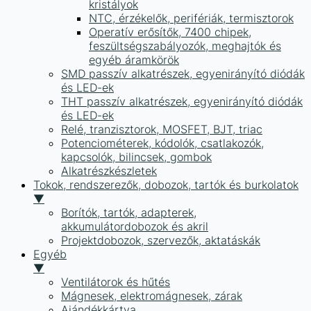
kristályok
NTC, érzékelők, perifériák, termisztorok
Operatív erősítők, 7400 chipek,
feszültségszabályozók, meghajtók és
egyéb áramkörök
SMD passzív alkatrészek, egyenirányító diódák
és LED-ek
THT passzív alkatrészek, egyenirányító diódák
és LED-ek
Relé, tranzisztorok, MOSFET, BJT, triac
Potenciométerek, kódolók, csatlakozók,
kapcsolók, bilincsek, gombok
Alkatrészkészletek
Tokok, rendszerezők, dobozok, tartók és burkolatok
▼
Borítók, tartók, adapterek,
akkumulátordobozok és akril
Projektdobozok, szervezők, aktatáskák
Egyéb
▼
Ventilátorok és hűtés
Mágnesek, elektromágnesek, zárak
Ajándékkártya