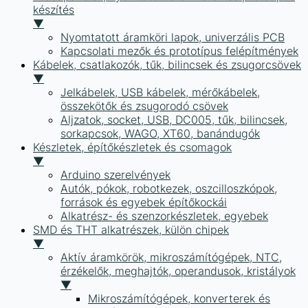
készítés
▼
Nyomtatott áramköri lapok, univerzális PCB
Kapcsolati mezők és prototípus felépítmények
Kábelek, csatlakozók, tűk, bilincsek és zsugorcsövek
▼
Jelkábelek, USB kábelek, mérőkábelek,
összekötők és zsugorodó csövek
Aljzatok, socket, USB, DC005, tűk, bilincsek,
sorkapcsok, WAGO, XT60, banándugók
Készletek, építőkészletek és csomagok
▼
Arduino szerelvények
Autók, pókok, robotkezek, oszcilloszkópok,
források és egyebek építőkockái
Alkatrész- és szenzorkészletek, egyebek
SMD és THT alkatrészek, külön chipek
▼
Aktív áramkörök, mikroszámítógépek, NTC,
érzékelők, meghajtók, operandusok, kristályok
▼
Mikroszámítógépek, konverterek és