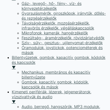
Gáz-, levegő-, hő-, fény-, víz- és
környezetérzékelők
Gyorsulásmérők, giroszkópok, iránytűk, dőlés-
és rezgésérzékelők
Távolságérzékelők, mozgásérzékelők,
infravörös érzékelők, végálláskapcsolók
Mikrofonok, kamerák, hangérzékelők
Feszültség-, áramérzékelők, rövidzárlatvédők
Szív-, súly-, gesztus-, ujjlenyomat-érzékelők
Óramodulok, joystickok, potenciométerek és
mások
Billentyűzetek, gombok, kapacitív gombok, kódolók
és kapcsolók
▼
Mechanikus, membrános és kapacitív
billentyűzete
Gombok, kapacitív gombok, kódolók,
kapcsolók és mások
Kimeneti perifériák, lézerek, jelgenerátorok,
vízszivattyúk és audio
▼
Audio, berregő, hangszórók, MP3 modulok,