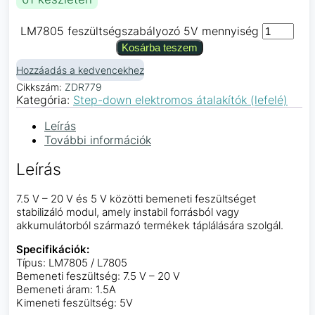
LM7805 feszültségszabályozó 5V mennyiség
Kosárba teszem
Hozzáadás a kedvencekhez
Cikkszám:
ZDR779
Kategória:
Step-down elektromos átalakítók (lefelé)
Leírás
További információk
Leírás
7.5 V – 20 V és 5 V közötti bemeneti feszültséget
stabilizáló modul, amely instabil forrásból vagy
akkumulátorból származó termékek táplálására szolgál.
Specifikációk:
Típus: LM7805 / L7805
Bemeneti feszültség: 7.5 V – 20 V
Bemeneti áram: 1.5A
Kimeneti feszültség: 5V