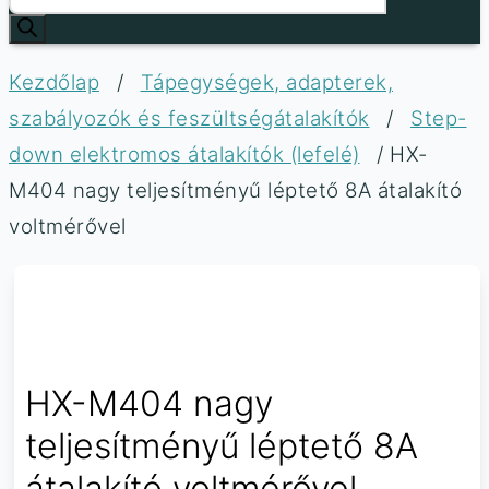
Kezdőlap
/
Tápegységek, adapterek,
szabályozók és feszültségátalakítók
/
Step-
down elektromos átalakítók (lefelé)
/ HX-
M404 nagy teljesítményű léptető 8A átalakító
voltmérővel
HX-M404 nagy
teljesítményű léptető 8A
átalakító voltmérővel