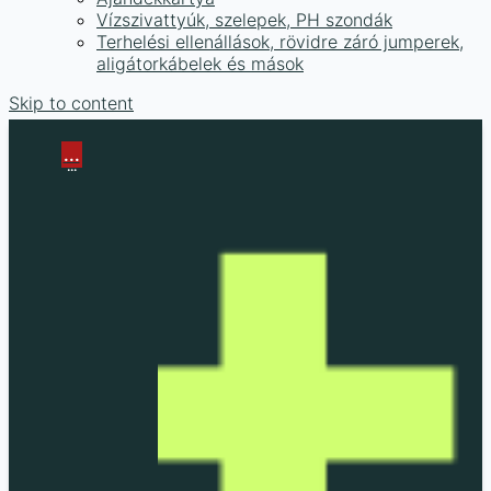
Vízszivattyúk, szelepek, PH szondák
Terhelési ellenállások, rövidre záró jumperek,
aligátorkábelek és mások
Skip to content
...
...