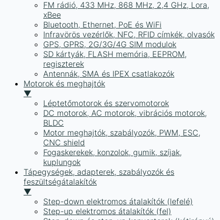
FM rádió, 433 MHz, 868 MHz, 2,4 GHz, Lora,
xBee
Bluetooth, Ethernet, PoE és WiFi
Infravörös vezérlők, NFC, RFID címkék, olvasók
GPS, GPRS, 2G/3G/4G SIM modulok
SD kártyák, FLASH memória, EEPROM,
regiszterek
Antennák, SMA és IPEX csatlakozók
Motorok és meghajtók
▼
Léptetőmotorok és szervomotorok
DC motorok, AC motorok, vibrációs motorok,
BLDC
Motor meghajtók, szabályozók, PWM, ESC,
CNC shield
Fogaskerekek, konzolok, gumik, szíjak,
kuplungok
Tápegységek, adapterek, szabályozók és
feszültségátalakítók
▼
Step-down elektromos átalakítók (lefelé)
Step-up elektromos átalakítók (fel)