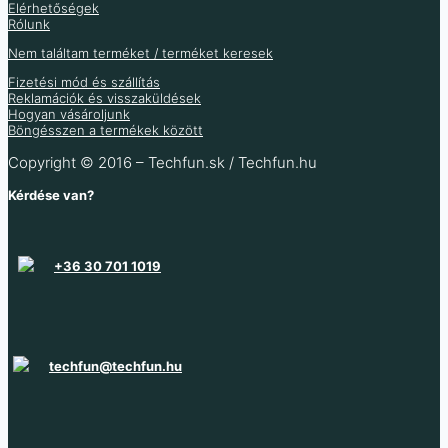
Elérhetőségek
Rólunk
Buck konverter 5V
DC-DC step-down
Leléptető feszültség
Ventilátor sebesség
USB-vel MP1584
modul 3A MP1584
Nem találtam terméket / terméket keresek
átalakító XL4015 5A
szabályozó USB-vel
chippel
Fizetési mód és szállítás
Reklamációk és visszaküldések
528
Ft
1 096
Ft
869
Ft
Hogyan vásároljunk
416
Ft
679
Ft
(ÁFA nélkül
)
Böngésszen a termékek között
863
Ft
684
Ft
(ÁFA nélkül
)
(ÁFA nélkül
)
535
Ft
(ÁFA nélkül
)
Copyright © 2016 – Techfun.sk / Techfun.hu
Raktáron 881 db
Raktáron 164 db
Raktáron 20 db
Kérdése van?
Raktáron 23 db
+36 30 701 1019
techfun@techfun.hu