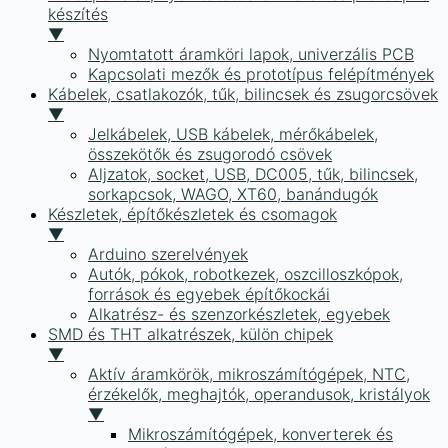
készítés
▼
Nyomtatott áramköri lapok, univerzális PCB
Kapcsolati mezők és prototípus felépítmények
Kábelek, csatlakozók, tűk, bilincsek és zsugorcsövek
▼
Jelkábelek, USB kábelek, mérőkábelek,
összekötők és zsugorodó csövek
Aljzatok, socket, USB, DC005, tűk, bilincsek,
sorkapcsok, WAGO, XT60, banándugók
Készletek, építőkészletek és csomagok
▼
Arduino szerelvények
Autók, pókok, robotkezek, oszcilloszkópok,
források és egyebek építőkockái
Alkatrész- és szenzorkészletek, egyebek
SMD és THT alkatrészek, külön chipek
▼
Aktív áramkörök, mikroszámítógépek, NTC,
érzékelők, meghajtók, operandusok, kristályok
▼
Mikroszámítógépek, konverterek és