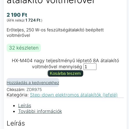
2 190
Ft
1 724
Ft
(ÁFA nélkül
)
Erőteljes, 250 W-os feszültségátalakító beépített
voltmérővel
32 készleten
HX-M404 nagy teljesítményű léptető 8A átalakító
voltmérővel mennyiség
Kosárba teszem
Hozzáadás a kedvencekhez
Cikkszám:
ZDR975
Kategória:
Step-down elektromos átalakítók (lefelé)
Leírás
További információk
Leírás