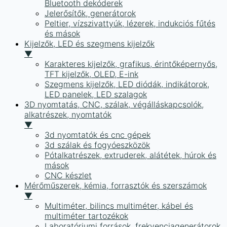
Bluetooth dekóderek
Jelerősítők, generátorok
Peltier, vízszivattyúk, lézerek, indukciós fűtés
és mások
Kijelzők, LED és szegmens kijelzők
▼
Karakteres kijelzők, grafikus, érintőképernyős,
TFT kijelzők, OLED, E-ink
Szegmens kijelzők, LED diódák, indikátorok,
LED panelek, LED szalagok
3D nyomtatás, CNC, szálak, végálláskapcsolók,
alkatrészek, nyomtatók
▼
3d nyomtatók és cnc gépek
3d szálak és fogyóeszközök
Pótalkatrészek, extruderek, alátétek, húrok és
mások
CNC készlet
Mérőműszerek, kémia, forrasztók és szerszámok
▼
Multiméter, bilincs multiméter, kábel és
multiméter tartozékok
Laboratóriumi források, frekvenciagenerátorok,