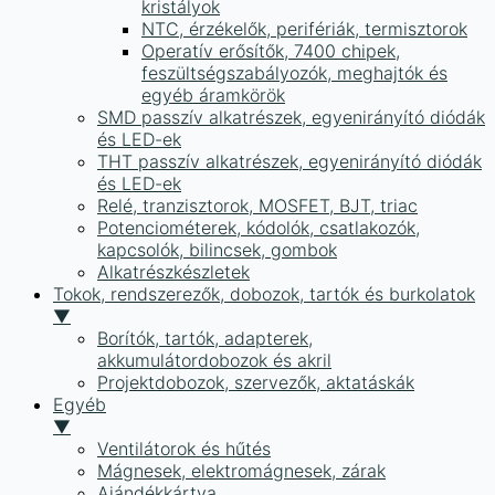
kristályok
NTC, érzékelők, perifériák, termisztorok
Operatív erősítők, 7400 chipek,
feszültségszabályozók, meghajtók és
egyéb áramkörök
SMD passzív alkatrészek, egyenirányító diódák
és LED-ek
THT passzív alkatrészek, egyenirányító diódák
és LED-ek
Relé, tranzisztorok, MOSFET, BJT, triac
Potenciométerek, kódolók, csatlakozók,
kapcsolók, bilincsek, gombok
Alkatrészkészletek
Tokok, rendszerezők, dobozok, tartók és burkolatok
▼
Borítók, tartók, adapterek,
akkumulátordobozok és akril
Projektdobozok, szervezők, aktatáskák
Egyéb
▼
Ventilátorok és hűtés
Mágnesek, elektromágnesek, zárak
Ajándékkártya