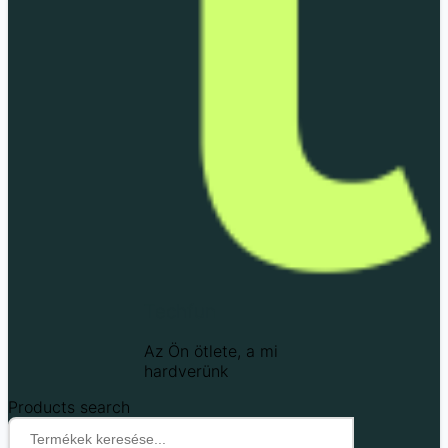
Techfun
Az Ön ötlete, a mi
hardverünk
Products search