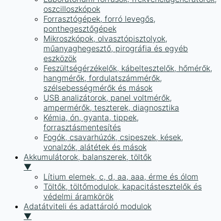
oszcilloszkópok
Forrasztógépek, forró levegős,
ponthegesztőgépek
Mikroszkópok, olvasztópisztolyok,
műanyaghegesztő, pirográfia és egyéb
eszközök
Feszültségérzékelők, kábeltesztelők, hőmérők,
hangmérők, fordulatszámmérők,
szélsebességmérők és mások
USB analizátorok, panel voltmérők,
ampermérők, teszterek, diagnosztika
Kémia, ón, gyanta, tippek,
forrasztásmentesítés
Fogók, csavarhúzók, csipeszek, kések,
vonalzók, alátétek és mások
Akkumulátorok, balanszerek, töltők
▼
Lítium elemek, c, d, aa, aaa, érme és ólom
Töltők, töltőmodulok, kapacitástesztelők és
védelmi áramkörök
Adatátviteli és adattároló modulok
▼