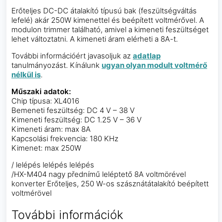
Erőteljes DC-DC átalakító típusú bak (feszültségváltás
lefelé) akár 250W kimenettel és beépített voltmérővel. A
modulon trimmer található, amivel a kimeneti feszültséget
lehet változtatni. A kimeneti áram elérheti a 8A-t.
További információért javasoljuk az
adatlap
tanulmányozást. Kínálunk
ugyan olyan modult voltmérő
nélkül is
.
Műszaki adatok:
Chip típusa: XL4016
Bemeneti feszültség: DC 4 V – 38 V
Kimeneti feszültség: DC 1.25 V – 36 V
Kimeneti áram: max 8A
Kapcsolási frekvencia: 180 KHz
Kimenet: max 250W
/ lelépés lelépés lelépés
/HX-M404 nagy přednímű leléptető 8A voltmörével
konverter Erőteljes, 250 W-os szásznátátalakító beépített
voltmérövel
További információk