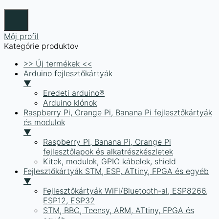
Môj profil
Kategórie produktov
>> Új termékek <<
Arduino fejlesztőkártyák
▼
Eredeti arduino®
Arduino klónok
Raspberry Pi, Orange Pi, Banana Pi fejlesztőkártyák
és modulok
▼
Raspberry Pi, Banana Pi, Orange Pi
fejlesztőlapok és alkatrészkészletek
Kitek, modulok, GPIO kábelek, shield
Fejlesztőkártyák STM, ESP, ATtiny, FPGA és egyéb
▼
Fejlesztőkártyák WiFi/Bluetooth-al, ESP8266,
ESP12, ESP32
STM, BBC, Teensy, ARM, ATtiny, FPGA és