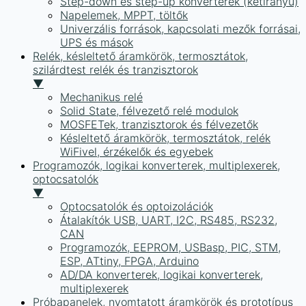
Step-down és step-up konverterek (kétirányú)
Napelemek, MPPT, töltők
Univerzális források, kapcsolati mezők forrásai,
UPS és mások
Relék, késleltető áramkörök, termosztátok,
szilárdtest relék és tranzisztorok
▼
Mechanikus relé
Solid State, félvezető relé modulok
MOSFETek, tranzisztorok és félvezetők
Késleltető áramkörök, termosztátok, relék
WiFivel, érzékelők és egyebek
Programozók, logikai konverterek, multiplexerek,
optocsatolók
▼
Optocsatolók és optoizolációk
Átalakítók USB, UART, I2C, RS485, RS232,
CAN
Programozók, EEPROM, USBasp, PIC, STM,
ESP, ATtiny, FPGA, Arduino
AD/DA konverterek, logikai konverterek,
multiplexerek
Próbapanelek, nyomtatott áramkörök és prototípus