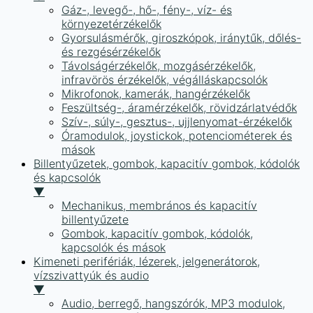
Gáz-, levegő-, hő-, fény-, víz- és
környezetérzékelők
Gyorsulásmérők, giroszkópok, iránytűk, dőlés-
és rezgésérzékelők
Távolságérzékelők, mozgásérzékelők,
infravörös érzékelők, végálláskapcsolók
Mikrofonok, kamerák, hangérzékelők
Feszültség-, áramérzékelők, rövidzárlatvédők
Szív-, súly-, gesztus-, ujjlenyomat-érzékelők
Óramodulok, joystickok, potenciométerek és
mások
Billentyűzetek, gombok, kapacitív gombok, kódolók
és kapcsolók
▼
Mechanikus, membrános és kapacitív
billentyűzete
Gombok, kapacitív gombok, kódolók,
kapcsolók és mások
Kimeneti perifériák, lézerek, jelgenerátorok,
vízszivattyúk és audio
▼
Audio, berregő, hangszórók, MP3 modulok,