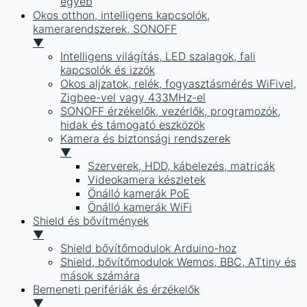
egyéb
Okos otthon, intelligens kapcsolók,
kamerarendszerek, SONOFF
▼
Intelligens világítás, LED szalagok, fali
kapcsolók és izzók
Okos aljzatok, relék, fogyasztásmérés WiFivel,
Zigbee-vel vagy 433MHz-el
SONOFF érzékelők, vezérlők, programozók,
hidak és támogató eszközök
Kamera és biztonsági rendszerek
▼
Szerverek, HDD, kábelezés, matricák
Videokamera készletek
Önálló kamerák PoE
Önálló kamerák WiFi
Shield és bővítmények
▼
Shield bővítőmodulok Arduino-hoz
Shield, bővítőmodulok Wemos, BBC, ATtiny és
mások számára
Bemeneti perifériák és érzékelők
▼