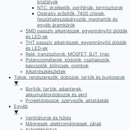
kristályok
NTC, érzékelők, perifériák, termisztorok
Operatív erősítők, 7400 chipek,
feszültségszabályozók, meghajtók és
egyéb áramkörök
SMD passzív alkatrészek, egyenirányító diódák
és LED-ek
THT passzív alkatrészek, egyenirányító diódák
és LED-ek
Relé, tranzisztorok, MOSFET, BJT, triac
Potenciométerek, kódolók, csatlakozók,
kapcsolók, bilincsek, gombok
Alkatrészkészletek
Tokok, rendszerezők, dobozok, tartók és burkolatok
▼
Borítók, tartók, adapterek,
akkumulátordobozok és akril
Projektdobozok, szervezők, aktatáskák
Egyéb
▼
Ventilátorok és hűtés
Mágnesek, elektromágnesek, zárak
Ajándékkártya