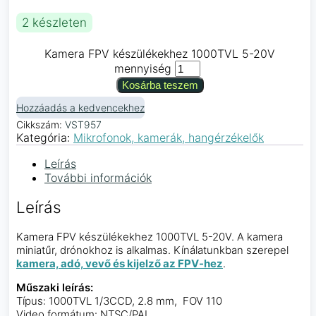
2 készleten
Kamera FPV készülékekhez 1000TVL 5-20V
mennyiség
Kosárba teszem
Hozzáadás a kedvencekhez
Cikkszám:
VST957
Kategória:
Mikrofonok, kamerák, hangérzékelők
Leírás
További információk
Leírás
Kamera FPV készülékekhez 1000TVL 5-20V. A kamera
miniatűr, drónokhoz is alkalmas. Kínálatunkban szerepel
kamera, adó, vevő és kijelző az FPV-hez
.
Műszaki leírás:
Típus: 1000TVL 1/3CCD, 2.8 mm, FOV 110
Video formátum: NTSC/PAL