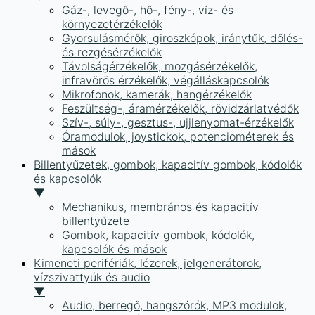
Gáz-, levegő-, hő-, fény-, víz- és
környezetérzékelők
Gyorsulásmérők, giroszkópok, iránytűk, dőlés-
és rezgésérzékelők
Távolságérzékelők, mozgásérzékelők,
infravörös érzékelők, végálláskapcsolók
Mikrofonok, kamerák, hangérzékelők
Feszültség-, áramérzékelők, rövidzárlatvédők
Szív-, súly-, gesztus-, ujjlenyomat-érzékelők
Óramodulok, joystickok, potenciométerek és
mások
Billentyűzetek, gombok, kapacitív gombok, kódolók
és kapcsolók
▼
Mechanikus, membrános és kapacitív
billentyűzete
Gombok, kapacitív gombok, kódolók,
kapcsolók és mások
Kimeneti perifériák, lézerek, jelgenerátorok,
vízszivattyúk és audio
▼
Audio, berregő, hangszórók, MP3 modulok,