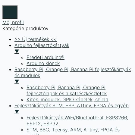
Môj profil
Kategórie produktov
>> Új termékek <<
Arduino fejlesztőkártyák
▼
Eredeti arduino®
Arduino klónok
Raspberry Pi, Orange Pi, Banana Pi fejlesztőkártyák
és modulok
▼
Raspberry Pi, Banana Pi, Orange Pi
fejlesztőlapok és alkatrészkészletek
Kitek, modulok, GPIO kábelek, shield
Fejlesztőkártyák STM, ESP, ATtiny, FPGA és egyéb
▼
Fejlesztőkártyák WiFi/Bluetooth-al, ESP8266,
ESP12, ESP32
STM, BBC, Teensy, ARM, ATtiny, FPGA és