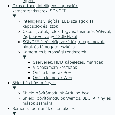
egyéb
Okos otthon, intelligens kapcsolók,
kamerarendszerek, SONOFF
▼
Intelligens világítás, LED szalagok, fali
kapcsolók és izzók
Okos aljzatok, relék, fogyasztásmérés WiFivel,
Zigbee-vel vagy 433MHz-el
SONOFF érzékelők, vezérlők, programozók,
hidak és támogató eszközök
Kamera és biztonsági rendszerek
▼
Szerverek, HDD, kábelezés, matricák
Videokamera készletek
Önálló kamerák PoE
Önálló kamerák WiFi
Shield és bővítmények
▼
Shield bővítőmodulok Arduino-hoz
Shield, bővítőmodulok Wemos, BBC, ATtiny és
mások számára
Bemeneti perifériák és érzékelők
▼