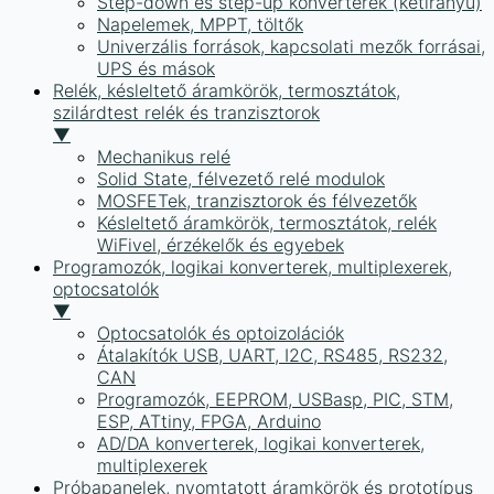
Step-down és step-up konverterek (kétirányú)
Napelemek, MPPT, töltők
Univerzális források, kapcsolati mezők forrásai,
UPS és mások
Relék, késleltető áramkörök, termosztátok,
szilárdtest relék és tranzisztorok
▼
Mechanikus relé
Solid State, félvezető relé modulok
MOSFETek, tranzisztorok és félvezetők
Késleltető áramkörök, termosztátok, relék
WiFivel, érzékelők és egyebek
Programozók, logikai konverterek, multiplexerek,
optocsatolók
▼
Optocsatolók és optoizolációk
Átalakítók USB, UART, I2C, RS485, RS232,
CAN
Programozók, EEPROM, USBasp, PIC, STM,
ESP, ATtiny, FPGA, Arduino
AD/DA konverterek, logikai konverterek,
multiplexerek
Próbapanelek, nyomtatott áramkörök és prototípus