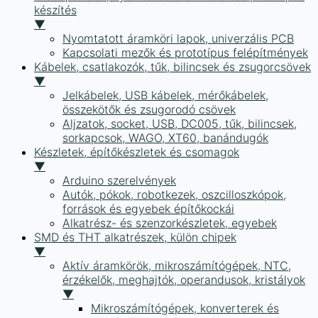
készítés
▼
Nyomtatott áramköri lapok, univerzális PCB
Kapcsolati mezők és prototípus felépítmények
Kábelek, csatlakozók, tűk, bilincsek és zsugorcsövek
▼
Jelkábelek, USB kábelek, mérőkábelek,
összekötők és zsugorodó csövek
Aljzatok, socket, USB, DC005, tűk, bilincsek,
sorkapcsok, WAGO, XT60, banándugók
Készletek, építőkészletek és csomagok
▼
Arduino szerelvények
Autók, pókok, robotkezek, oszcilloszkópok,
források és egyebek építőkockái
Alkatrész- és szenzorkészletek, egyebek
SMD és THT alkatrészek, külön chipek
▼
Aktív áramkörök, mikroszámítógépek, NTC,
érzékelők, meghajtók, operandusok, kristályok
▼
Mikroszámítógépek, konverterek és