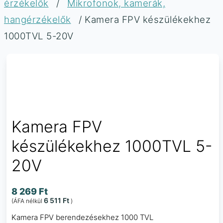
érzékelők
/
Mikrofonok, kamerák,
hangérzékelők
/ Kamera FPV készülékekhez
1000TVL 5-20V
Kamera FPV
készülékekhez 1000TVL 5-
20V
8 269
Ft
6 511
Ft
(ÁFA nélkül
)
Kamera FPV berendezésekhez 1000 TVL