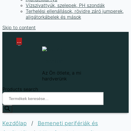
Vízszivattyúk, szelepek, PH szondák
Terhelési ellenállások, rövidre záró jumperek,
aligátorkábelek és mások
Skip to content
...
...
Techfun
Az Ön ötlete, a mi
hardverünk
Products search
Kezdőlap
/
Bemeneti perifériák és