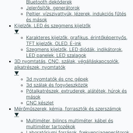
Bluetooth dekóderek
Jelerősítők, generátorok
Peltier, vízszivattyúk, lézerek, indukciós fűtés
és mások
Kijelzők, LED és szegmens kijelzők
▼
Karakteres kijelzők, grafikus, érintőképernyős,
TFT kijelzők, OLED, E-ink
Szegmens kijelzők, LED diódák, indikátorok,
LED panelek, LED szalagok
3D nyomtatás, CNC, szálak, végálláskapcsolók,
alkatrészek, nyomtatók
▼
3d nyomtatók és cnc gépek
3d szálak és fogyóeszközök
Pótalkatrészek, extruderek, alátétek, húrok és
mások
CNC készlet
Mérőműszerek, kémia, forrasztók és szerszámok
▼
Multiméter, bilincs multiméter, kábel és
multiméter tartozékok
Laboratóriumi források, frekvenciagenerátorok,