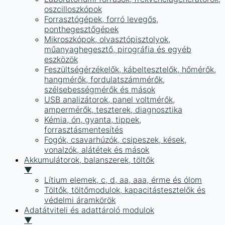
oszcilloszkópok
Forrasztógépek, forró levegős,
ponthegesztőgépek
Mikroszkópok, olvasztópisztolyok,
műanyaghegesztő, pirográfia és egyéb
eszközök
Feszültségérzékelők, kábeltesztelők, hőmérők,
hangmérők, fordulatszámmérők,
szélsebességmérők és mások
USB analizátorok, panel voltmérők,
ampermérők, teszterek, diagnosztika
Kémia, ón, gyanta, tippek,
forrasztásmentesítés
Fogók, csavarhúzók, csipeszek, kések,
vonalzók, alátétek és mások
Akkumulátorok, balanszerek, töltők
▼
Lítium elemek, c, d, aa, aaa, érme és ólom
Töltők, töltőmodulok, kapacitástesztelők és
védelmi áramkörök
Adatátviteli és adattároló modulok
▼