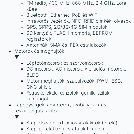
FM rádió, 433 MHz, 868 MHz, 2,4 GHz, Lora,
xBee
Bluetooth, Ethernet, PoE és WiFi
Infravörös vezérlők, NFC, RFID címkék, olvasók
GPS, GPRS, 2G/3G/4G SIM modulok
SD kártyák, FLASH memória, EEPROM,
regiszterek
Antennák, SMA és IPEX csatlakozók
Motorok és meghajtók
▼
Léptetőmotorok és szervomotorok
DC motorok, AC motorok, vibrációs motorok,
BLDC
Motor meghajtók, szabályozók, PWM, ESC,
CNC shield
Fogaskerekek, konzolok, gumik, szíjak,
kuplungok
Tápegységek, adapterek, szabályozók és
feszültségátalakítók
▼
Step-down elektromos átalakítók (lefelé)
Step-up elektromos átalakítók (fel)