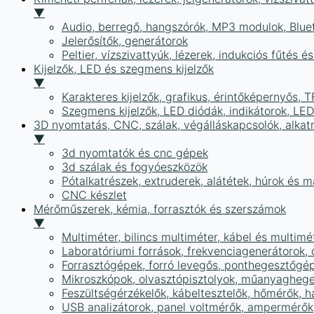
▼
Audio, berregő, hangszórók, MP3 modulok, Blue
Jelerősítők, generátorok
Peltier, vízszivattyúk, lézerek, indukciós fűtés 
Kijelzők, LED és szegmens kijelzők
▼
Karakteres kijelzők, grafikus, érintőképernyős, T
Szegmens kijelzők, LED diódák, indikátorok, LE
3D nyomtatás, CNC, szálak, végálláskapcsolók, alkat
▼
3d nyomtatók és cnc gépek
3d szálak és fogyóeszközök
Pótalkatrészek, extruderek, alátétek, húrok és 
CNC készlet
Mérőműszerek, kémia, forrasztók és szerszámok
▼
Multiméter, bilincs multiméter, kábel és multimé
Laboratóriumi források, frekvenciagenerátorok, 
Forrasztógépek, forró levegős, ponthegesztőgé
Mikroszkópok, olvasztópisztolyok, műanyaghege
Feszültségérzékelők, kábeltesztelők, hőmérők,
USB analizátorok, panel voltmérők, ampermérők,