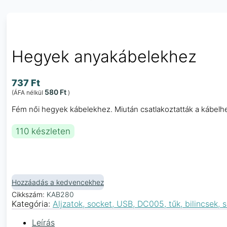
Hegyek anyakábelekhez
737
Ft
580
Ft
(ÁFA nélkül
)
Fém női hegyek kábelekhez. Miután csatlakoztatták a kábelhe
110 készleten
Hozzáadás a kedvencekhez
Cikkszám:
KAB280
Kategória:
Aljzatok, socket, USB, DC005, tűk, bilincsek
Leírás