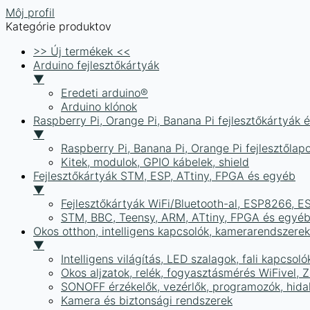
Môj profil
Kategórie produktov
>> Új termékek <<
Arduino fejlesztőkártyák
▼
Eredeti arduino®
Arduino klónok
Raspberry Pi, Orange Pi, Banana Pi fejlesztőkártyák 
▼
Raspberry Pi, Banana Pi, Orange Pi fejlesztőlap
Kitek, modulok, GPIO kábelek, shield
Fejlesztőkártyák STM, ESP, ATtiny, FPGA és egyéb
▼
Fejlesztőkártyák WiFi/Bluetooth-al, ESP8266, 
STM, BBC, Teensy, ARM, ATtiny, FPGA és egyé
Okos otthon, intelligens kapcsolók, kamerarendszer
▼
Intelligens világítás, LED szalagok, fali kapcsoló
Okos aljzatok, relék, fogyasztásmérés WiFivel,
SONOFF érzékelők, vezérlők, programozók, hid
Kamera és biztonsági rendszerek