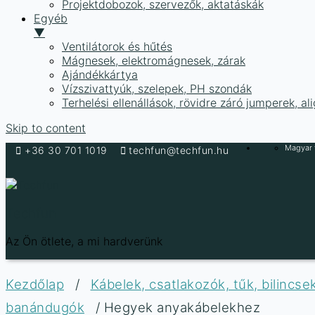
Projektdobozok, szervezők, aktatáskák
Egyéb
▼
Ventilátorok és hűtés
Mágnesek, elektromágnesek, zárak
Ajándékkártya
Vízszivattyúk, szelepek, PH szondák
Terhelési ellenállások, rövidre záró jumperek, a
Skip to content
Magyar f
+36 30 701 1019
techfun@techfun.hu
Techfun
Az Ön ötlete, a mi hardverünk
Kezdőlap
/
Kábelek, csatlakozók, tűk, bilincs
banándugók
/ Hegyek anyakábelekhez