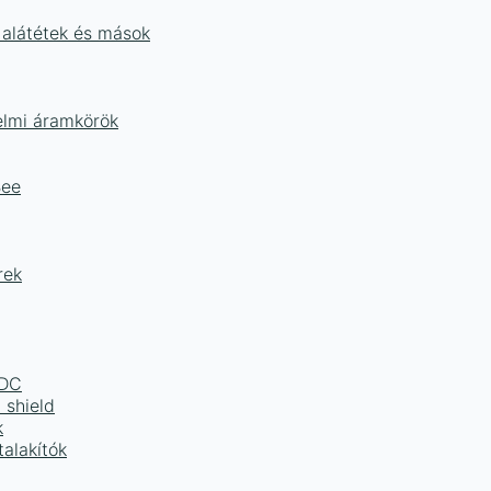
 alátétek és mások
delmi áramkörök
Bee
rek
LDC
 shield
k
alakítók