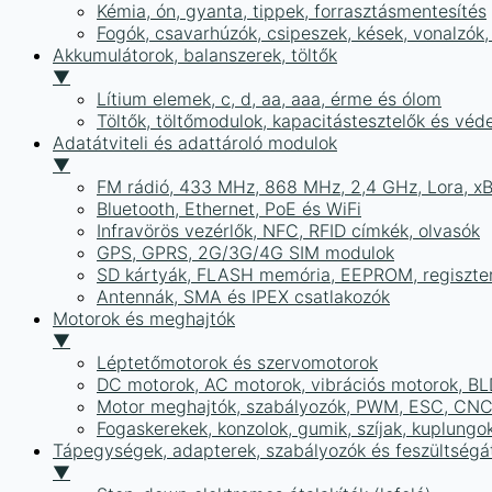
Kémia, ón, gyanta, tippek, forrasztásmentesítés
Fogók, csavarhúzók, csipeszek, kések, vonalzók,
Akkumulátorok, balanszerek, töltők
▼
Lítium elemek, c, d, aa, aaa, érme és ólom
Töltők, töltőmodulok, kapacitástesztelők és vé
Adatátviteli és adattároló modulok
▼
FM rádió, 433 MHz, 868 MHz, 2,4 GHz, Lora, x
Bluetooth, Ethernet, PoE és WiFi
Infravörös vezérlők, NFC, RFID címkék, olvasók
GPS, GPRS, 2G/3G/4G SIM modulok
SD kártyák, FLASH memória, EEPROM, regiszte
Antennák, SMA és IPEX csatlakozók
Motorok és meghajtók
▼
Léptetőmotorok és szervomotorok
DC motorok, AC motorok, vibrációs motorok, B
Motor meghajtók, szabályozók, PWM, ESC, CNC
Fogaskerekek, konzolok, gumik, szíjak, kuplungo
Tápegységek, adapterek, szabályozók és feszültségát
▼