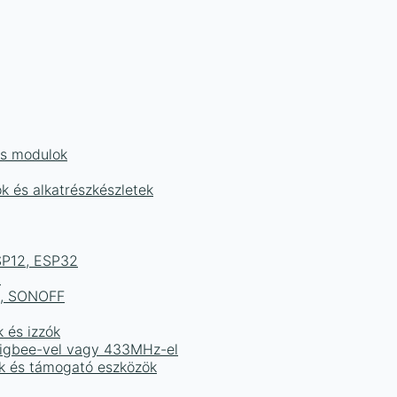
és modulok
ok és alkatrészkészletek
ESP12, ESP32
b
ek, SONOFF
k és izzók
 Zigbee-vel vagy 433MHz-el
ak és támogató eszközök