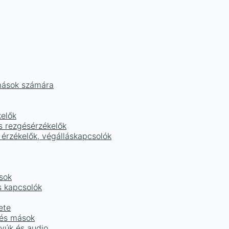
mások számára
kelők
s rezgésérzékelők
 érzékelők, végálláskapcsolók
sok
s kapcsolók
ete
 és mások
tyúk és audio