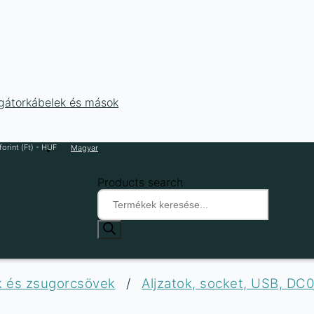
ligátorkábelek és mások
orint (Ft) - HUF
Magyar
Products search
ek és zsugorcsövek
/
Aljzatok, socket, USB, DC0