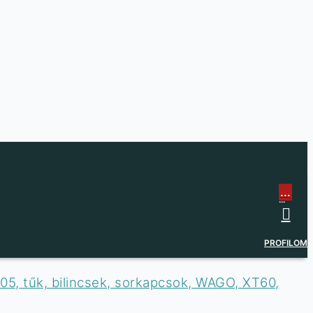
...
...
PROFILOM
05, tűk, bilincsek, sorkapcsok, WAGO, XT60,