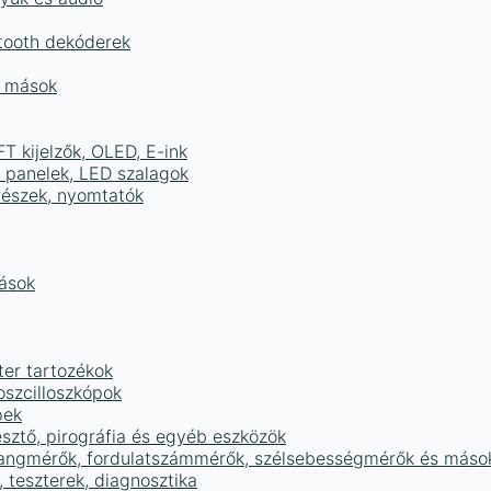
tooth dekóderek
és mások
FT kijelzők, OLED, E-ink
D panelek, LED szalagok
részek, nyomtatók
mások
ter tartozékok
oszcilloszkópok
pek
sztő, pirográfia és egyéb eszközök
 hangmérők, fordulatszámmérők, szélsebességmérők és máso
 teszterek, diagnosztika