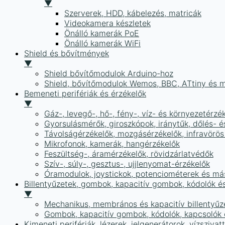
▼
Szerverek, HDD, kábelezés, matricák
Videokamera készletek
Önálló kamerák PoE
Önálló kamerák WiFi
Shield és bővítmények
▼
Shield bővítőmodulok Arduino-hoz
Shield, bővítőmodulok Wemos, BBC, ATtiny és 
Bemeneti perifériák és érzékelők
▼
Gáz-, levegő-, hő-, fény-, víz- és környezetérzé
Gyorsulásmérők, giroszkópok, iránytűk, dőlés- é
Távolságérzékelők, mozgásérzékelők, infravörös
Mikrofonok, kamerák, hangérzékelők
Feszültség-, áramérzékelők, rövidzárlatvédők
Szív-, súly-, gesztus-, ujjlenyomat-érzékelők
Óramodulok, joystickok, potenciométerek és má
Billentyűzetek, gombok, kapacitív gombok, kódolók é
▼
Mechanikus, membrános és kapacitív billentyűz
Gombok, kapacitív gombok, kódolók, kapcsolók
Kimeneti perifériák, lézerek, jelgenerátorok, vízszivat