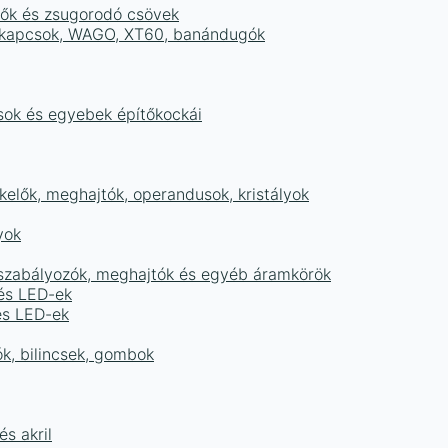
tők és zsugorodó csövek
sorkapcsok, WAGO, XT60, banándugók
ások és egyebek építőkockái
elők, meghajtók, operandusok, kristályok
yok
égszabályozók, meghajtók és egyéb áramkörök
 és LED-ek
és LED-ek
ók, bilincsek, gombok
s akril