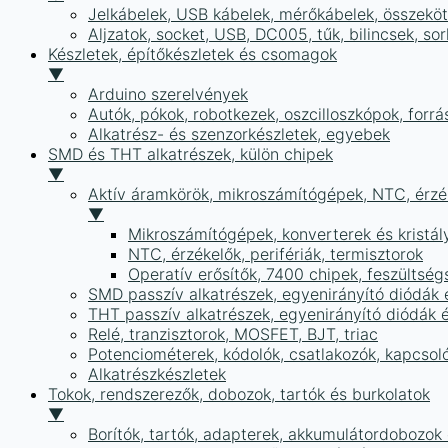
Jelkábelek, USB kábelek, mérőkábelek, összekö
Aljzatok, socket, USB, DC005, tűk, bilincsek, 
Készletek, építőkészletek és csomagok
▼
Arduino szerelvények
Autók, pókok, robotkezek, oszcilloszkópok, forr
Alkatrész- és szenzorkészletek, egyebek
SMD és THT alkatrészek, külön chipek
▼
Aktív áramkörök, mikroszámítógépek, NTC, érzék
▼
Mikroszámítógépek, konverterek és kristál
NTC, érzékelők, perifériák, termisztorok
Operatív erősítők, 7400 chipek, feszülts
SMD passzív alkatrészek, egyenirányító diódák
THT passzív alkatrészek, egyenirányító diódák 
Relé, tranzisztorok, MOSFET, BJT, triac
Potenciométerek, kódolók, csatlakozók, kapcsol
Alkatrészkészletek
Tokok, rendszerezők, dobozok, tartók és burkolatok
▼
Borítók, tartók, adapterek, akkumulátordobozok é