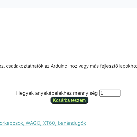
z, csatlakoztathatók az Arduino-hoz vagy más fejlesztő lapokho
Hegyek anyakábelekhez mennyiség
Kosárba teszem
, sorkapcsok, WAGO, XT60, banándugók