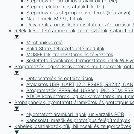
Step-down elektromos átalakítók (lefelé)
Step-up elektromos átalakítók (fel)
Step-down és step-up konverterek (kétirányú)
Napelemek, MPPT, töltők
Univerzális források, kapcsolati mezők forrásai
Relék, késleltető áramkörök, termosztátok, szilárdtest
▼
Mechanikus relé
Solid State, félvezető relé modulok
MOSFETek, tranzisztorok és félvezetők
Késleltető áramkörök, termosztátok, relék WiFiv
Programozók, logikai konverterek, multiplexerek, opt
▼
Optocsatolók és optoizolációk
Átalakítók USB, UART, I2C, RS485, RS232, CAN
Programozók, EEPROM, USBasp, PIC, STM, ESP, 
AD/DA konverterek, logikai konverterek, multipl
Próbapanelek, nyomtatott áramkörök és prototípus ké
▼
Nyomtatott áramköri lapok, univerzális PCB
Kapcsolati mezők és prototípus felépítmények
Kábelek, csatlakozók, tűk, bilincsek és zsugorcsövek
▼