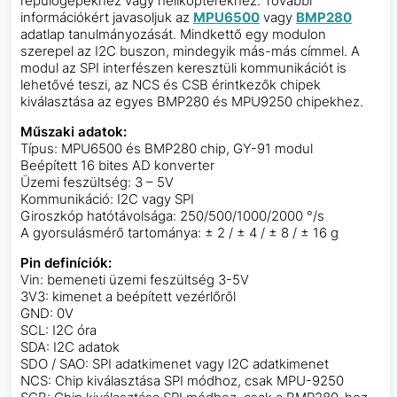
repülőgépekhez vagy helikopterekhez. További
információkért javasoljuk az
MPU6500
vagy
BMP280
adatlap tanulmányozását. Mindkettő egy modulon
szerepel az I2C buszon, mindegyik más-más címmel. A
modul az SPI interfészen keresztüli kommunikációt is
lehetővé teszi, az NCS és CSB érintkezők chipek
kiválasztása az egyes BMP280 és MPU9250 chipekhez.
Műszaki adatok:
Típus: MPU6500 és BMP280 chip, GY-91 modul
Beépített 16 bites AD konverter
Üzemi feszültség: 3 – 5V
Kommunikáció: I2C vagy SPI
Giroszkóp hatótávolsága: 250/500/1000/2000 °/s
A gyorsulásmérő tartománya: ± 2 / ± 4 / ± 8 / ± 16 g
Pin definíciók:
Vin: bemeneti üzemi feszültség 3-5V
3V3: kimenet a beépített vezérlőről
GND: 0V
SCL: I2C óra
SDA: I2C adatok
SDO / SAO: SPI adatkimenet vagy I2C adatkimenet
NCS: Chip kiválasztása SPI módhoz, csak MPU-9250