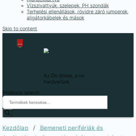
Vízszivattyúk, szelepek, PH szondák
Terhelési ellenállások, rövidre záró jumperek,
aligátorkábelek és mások
Skip to content
...
...
Techfun
Az Ön ötlete, a mi
hardverünk
Products search
Kezdőlap
/
Bemeneti perifériák és