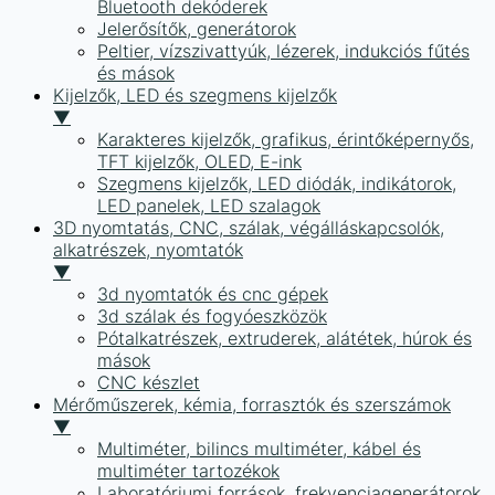
Bluetooth dekóderek
Jelerősítők, generátorok
Peltier, vízszivattyúk, lézerek, indukciós fűtés
és mások
Kijelzők, LED és szegmens kijelzők
▼
Karakteres kijelzők, grafikus, érintőképernyős,
TFT kijelzők, OLED, E-ink
Szegmens kijelzők, LED diódák, indikátorok,
LED panelek, LED szalagok
3D nyomtatás, CNC, szálak, végálláskapcsolók,
alkatrészek, nyomtatók
▼
3d nyomtatók és cnc gépek
3d szálak és fogyóeszközök
Pótalkatrészek, extruderek, alátétek, húrok és
mások
CNC készlet
Mérőműszerek, kémia, forrasztók és szerszámok
▼
Multiméter, bilincs multiméter, kábel és
multiméter tartozékok
Laboratóriumi források, frekvenciagenerátorok,