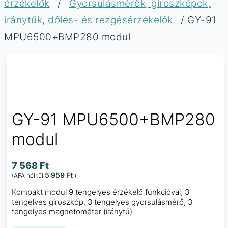
érzékelők
/
Gyorsulásmérők, giroszkópok,
iránytűk, dőlés- és rezgésérzékelők
/ GY-91
MPU6500+BMP280 modul
GY-91 MPU6500+BMP280
modul
7 568
Ft
5 959
Ft
(ÁFA nélkül
)
Kompakt modul 9 tengelyes érzékelő funkcióval, 3
tengelyes giroszkóp, 3 tengelyes gyorsulásmérő, 3
tengelyes magnetométer (iránytű)