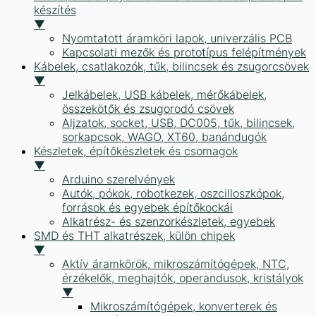
készítés
▼
Nyomtatott áramköri lapok, univerzális PCB
Kapcsolati mezők és prototípus felépítmények
Kábelek, csatlakozók, tűk, bilincsek és zsugorcsövek
▼
Jelkábelek, USB kábelek, mérőkábelek,
összekötők és zsugorodó csövek
Aljzatok, socket, USB, DC005, tűk, bilincsek,
sorkapcsok, WAGO, XT60, banándugók
Készletek, építőkészletek és csomagok
▼
Arduino szerelvények
Autók, pókok, robotkezek, oszcilloszkópok,
források és egyebek építőkockái
Alkatrész- és szenzorkészletek, egyebek
SMD és THT alkatrészek, külön chipek
▼
Aktív áramkörök, mikroszámítógépek, NTC,
érzékelők, meghajtók, operandusok, kristályok
▼
Mikroszámítógépek, konverterek és