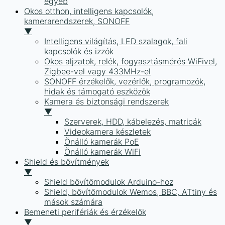
egyéb
Okos otthon, intelligens kapcsolók,
kamerarendszerek, SONOFF
▼
Intelligens világítás, LED szalagok, fali
kapcsolók és izzók
Okos aljzatok, relék, fogyasztásmérés WiFivel,
Zigbee-vel vagy 433MHz-el
SONOFF érzékelők, vezérlők, programozók,
hidak és támogató eszközök
Kamera és biztonsági rendszerek
▼
Szerverek, HDD, kábelezés, matricák
Videokamera készletek
Önálló kamerák PoE
Önálló kamerák WiFi
Shield és bővítmények
▼
Shield bővítőmodulok Arduino-hoz
Shield, bővítőmodulok Wemos, BBC, ATtiny és
mások számára
Bemeneti perifériák és érzékelők
▼