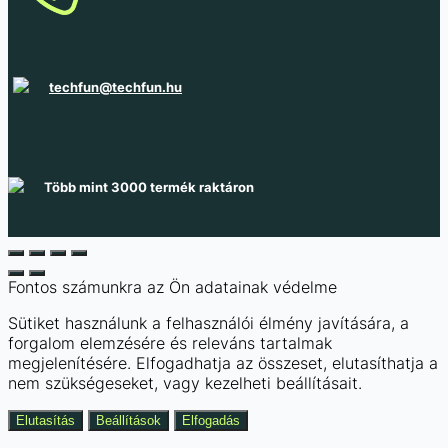
techfun@techfun.hu
Több mint 3000 termék raktáron
Fontos számunkra az Ön adatainak védelme
Sütiket használunk a felhasználói élmény javítására, a
forgalom elemzésére és releváns tartalmak
megjelenítésére. Elfogadhatja az összeset, elutasíthatja a
nem szükségeseket, vagy kezelheti beállításait.
Elutasítás
Beállítások
Elfogadás