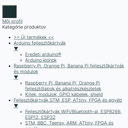
Môj profil
Kategórie produktov
>> Új termékek <<
Arduino fejlesztőkártyák
▼
Eredeti arduino®
Arduino klónok
Raspberry Pi, Orange Pi, Banana Pi fejlesztőkártyák
és modulok
▼
Raspberry Pi, Banana Pi, Orange Pi
fejlesztőlapok és alkatrészkészletek
Kitek, modulok, GPIO kábelek, shield
Fejlesztőkártyák STM, ESP, ATtiny, FPGA és egyéb
▼
Fejlesztőkártyák WiFi/Bluetooth-al, ESP8266,
ESP12, ESP32
STM, BBC, Teensy, ARM, ATtiny, FPGA és