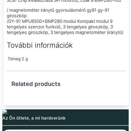
SCB: Chip kiválasztása SPI módhoz, csak a BMP280-hoz
/ magnetométer iránytű gyorsulásmérő gy91 gy-91
giroszkóp
/GY-91 MPU6500+BMP280 modul Kompakt modul 9
tengelyes szenzor funkció, 3 tengelyes giroszkóp, 3
tengelyes giroszkóp, 3 tengelyes magnetométer (iránytű)
További információk
Tömeg
2 g
Related products
Az Ön ötlete, a mi hardverünk