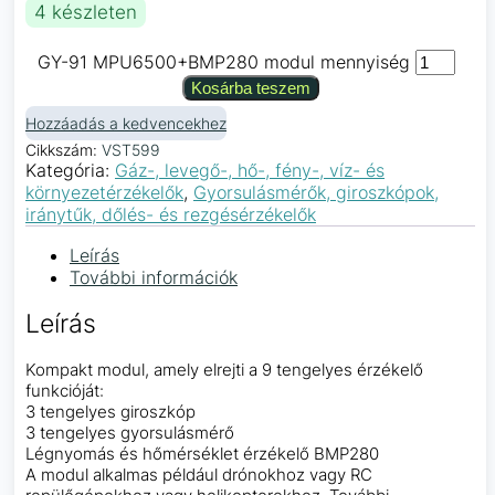
4 készleten
GY-91 MPU6500+BMP280 modul mennyiség
Kosárba teszem
Hozzáadás a kedvencekhez
Cikkszám:
VST599
Kategória:
Gáz-, levegő-, hő-, fény-, víz- és
környezetérzékelők
,
Gyorsulásmérők, giroszkópok,
iránytűk, dőlés- és rezgésérzékelők
Leírás
További információk
Leírás
Kompakt modul, amely elrejti a 9 tengelyes érzékelő
funkcióját:
3 tengelyes giroszkóp
3 tengelyes gyorsulásmérő
Légnyomás és hőmérséklet érzékelő BMP280
A modul alkalmas például drónokhoz vagy RC