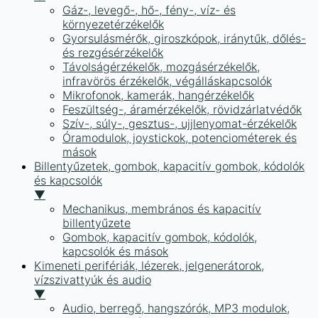
Gáz-, levegő-, hő-, fény-, víz- és
környezetérzékelők
Gyorsulásmérők, giroszkópok, iránytűk, dőlés-
és rezgésérzékelők
Távolságérzékelők, mozgásérzékelők,
infravörös érzékelők, végálláskapcsolók
Mikrofonok, kamerák, hangérzékelők
Feszültség-, áramérzékelők, rövidzárlatvédők
Szív-, súly-, gesztus-, ujjlenyomat-érzékelők
Óramodulok, joystickok, potenciométerek és
mások
Billentyűzetek, gombok, kapacitív gombok, kódolók
és kapcsolók
▼
Mechanikus, membrános és kapacitív
billentyűzete
Gombok, kapacitív gombok, kódolók,
kapcsolók és mások
Kimeneti perifériák, lézerek, jelgenerátorok,
vízszivattyúk és audio
▼
Audio, berregő, hangszórók, MP3 modulok,