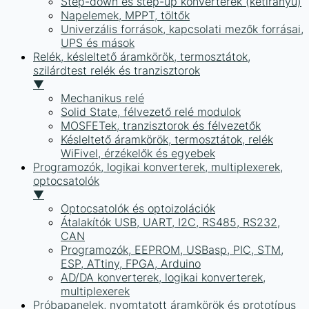
Step-down és step-up konverterek (kétirányú)
Napelemek, MPPT, töltők
Univerzális források, kapcsolati mezők forrásai,
UPS és mások
Relék, késleltető áramkörök, termosztátok,
szilárdtest relék és tranzisztorok
▼
Mechanikus relé
Solid State, félvezető relé modulok
MOSFETek, tranzisztorok és félvezetők
Késleltető áramkörök, termosztátok, relék
WiFivel, érzékelők és egyebek
Programozók, logikai konverterek, multiplexerek,
optocsatolók
▼
Optocsatolók és optoizolációk
Átalakítók USB, UART, I2C, RS485, RS232,
CAN
Programozók, EEPROM, USBasp, PIC, STM,
ESP, ATtiny, FPGA, Arduino
AD/DA konverterek, logikai konverterek,
multiplexerek
Próbapanelek, nyomtatott áramkörök és prototípus