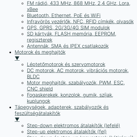
FM rádió, 433 MHz, 868 MHz, 2,4 GHz, Lora,
xBee
Bluetooth, Ethernet, PoE és WiFi
Infravörös vezérlők, NFC, RFID címkék, olvasók
GPS, GPRS, 2G/3G/4G SIM modulok
SD kártyák, FLASH memória, EEPROM,
regiszterek
Antennák, SMA és IPEX csatlakozók
Motorok és meghajtók
▼
Léptetőmotorok és szervomotorok
DC motorok, AC motorok, vibrációs motorok,
BLDC
Motor meghajtók, szabályozók, PWM, ESC,
CNC shield
Fogaskerekek, konzolok, gumik, szíjak,
kuplungok
Tápegységek, adapterek, szabályozók és
feszültségátalakítók
▼
Step-down elektromos átalakítók (lefelé)
Step-up elektromos átalakítók (fel)