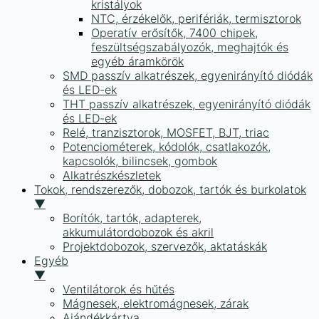
kristályok
NTC, érzékelők, perifériák, termisztorok
Operatív erősítők, 7400 chipek,
feszültségszabályozók, meghajtók és
egyéb áramkörök
SMD passzív alkatrészek, egyenirányító diódák
és LED-ek
THT passzív alkatrészek, egyenirányító diódák
és LED-ek
Relé, tranzisztorok, MOSFET, BJT, triac
Potenciométerek, kódolók, csatlakozók,
kapcsolók, bilincsek, gombok
Alkatrészkészletek
Tokok, rendszerezők, dobozok, tartók és burkolatok
▼
Borítók, tartók, adapterek,
akkumulátordobozok és akril
Projektdobozok, szervezők, aktatáskák
Egyéb
▼
Ventilátorok és hűtés
Mágnesek, elektromágnesek, zárak
Ajándékkártya