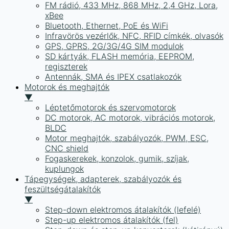
FM rádió, 433 MHz, 868 MHz, 2,4 GHz, Lora,
xBee
Bluetooth, Ethernet, PoE és WiFi
Infravörös vezérlők, NFC, RFID címkék, olvasók
GPS, GPRS, 2G/3G/4G SIM modulok
SD kártyák, FLASH memória, EEPROM,
regiszterek
Antennák, SMA és IPEX csatlakozók
Motorok és meghajtók
▼
Léptetőmotorok és szervomotorok
DC motorok, AC motorok, vibrációs motorok,
BLDC
Motor meghajtók, szabályozók, PWM, ESC,
CNC shield
Fogaskerekek, konzolok, gumik, szíjak,
kuplungok
Tápegységek, adapterek, szabályozók és
feszültségátalakítók
▼
Step-down elektromos átalakítók (lefelé)
Step-up elektromos átalakítók (fel)