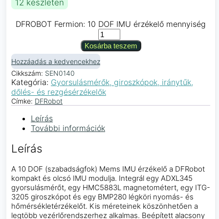
12 készleten
DFROBOT Fermion: 10 DOF IMU érzékelő mennyiség
Kosárba teszem
Hozzáadás a kedvencekhez
Cikkszám:
SEN0140
Kategória:
Gyorsulásmérők, giroszkópok, iránytűk,
dőlés- és rezgésérzékelők
Címke:
DFRobot
Leírás
További információk
Leírás
A 10 DOF (szabadságfok) Mems IMU érzékelő a DFRobot
kompakt és olcsó IMU modulja. Integrál egy ADXL345
gyorsulásmérőt, egy HMC5883L magnetométert, egy ITG-
3205 giroszkópot és egy BMP280 légköri nyomás- és
hőmérsékletérzékelőt. Kis méreteinek köszönhetően a
legtöbb vezérlőrendszerhez alkalmas. Beépített alacsony