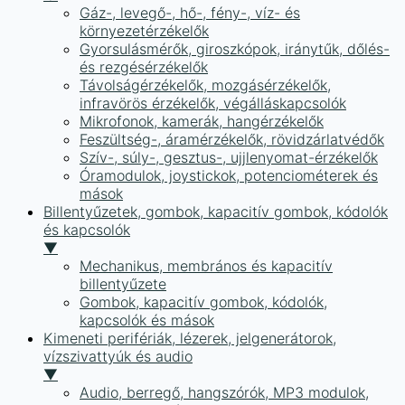
Gáz-, levegő-, hő-, fény-, víz- és
környezetérzékelők
Gyorsulásmérők, giroszkópok, iránytűk, dőlés-
és rezgésérzékelők
Távolságérzékelők, mozgásérzékelők,
infravörös érzékelők, végálláskapcsolók
Mikrofonok, kamerák, hangérzékelők
Feszültség-, áramérzékelők, rövidzárlatvédők
Szív-, súly-, gesztus-, ujjlenyomat-érzékelők
Óramodulok, joystickok, potenciométerek és
mások
Billentyűzetek, gombok, kapacitív gombok, kódolók
és kapcsolók
▼
Mechanikus, membrános és kapacitív
billentyűzete
Gombok, kapacitív gombok, kódolók,
kapcsolók és mások
Kimeneti perifériák, lézerek, jelgenerátorok,
vízszivattyúk és audio
▼
Audio, berregő, hangszórók, MP3 modulok,