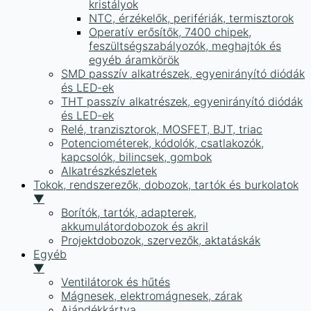
kristályok
NTC, érzékelők, perifériák, termisztorok
Operatív erősítők, 7400 chipek,
feszültségszabályozók, meghajtók és
egyéb áramkörök
SMD passzív alkatrészek, egyenirányító diódák
és LED-ek
THT passzív alkatrészek, egyenirányító diódák
és LED-ek
Relé, tranzisztorok, MOSFET, BJT, triac
Potenciométerek, kódolók, csatlakozók,
kapcsolók, bilincsek, gombok
Alkatrészkészletek
Tokok, rendszerezők, dobozok, tartók és burkolatok
▼
Borítók, tartók, adapterek,
akkumulátordobozok és akril
Projektdobozok, szervezők, aktatáskák
Egyéb
▼
Ventilátorok és hűtés
Mágnesek, elektromágnesek, zárak
Ajándékkártya