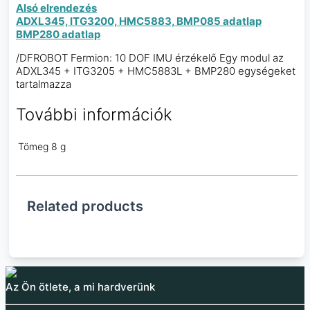
Alsó elrendezés
ADXL345, ITG3200, HMC5883, BMP085 adatlap
BMP280 adatlap
/DFROBOT Fermion: 10 DOF IMU érzékelő Egy modul az
ADXL345 + ITG3205 + HMC5883L + BMP280 egységeket
tartalmazza
További információk
Tömeg
8 g
Related products
Az Ön ötlete, a mi hardverünk