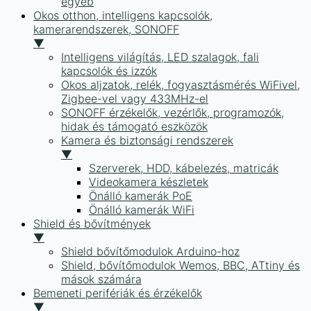
egyéb
Okos otthon, intelligens kapcsolók,
kamerarendszerek, SONOFF
▼
Intelligens világítás, LED szalagok, fali
kapcsolók és izzók
Okos aljzatok, relék, fogyasztásmérés WiFivel,
Zigbee-vel vagy 433MHz-el
SONOFF érzékelők, vezérlők, programozók,
hidak és támogató eszközök
Kamera és biztonsági rendszerek
▼
Szerverek, HDD, kábelezés, matricák
Videokamera készletek
Önálló kamerák PoE
Önálló kamerák WiFi
Shield és bővítmények
▼
Shield bővítőmodulok Arduino-hoz
Shield, bővítőmodulok Wemos, BBC, ATtiny és
mások számára
Bemeneti perifériák és érzékelők
▼