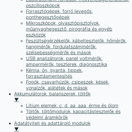
oszcilloszkópok
Forrasztógépek, forró levegős,
ponthegesztőgépek
Mikroszkópok, olvasztópisztolyok,
műanyaghegesztő, pirográfia és egyéb
eszközök
Feszültségérzékelők, kábeltesztelők, hőmérők,
hangmérők, fordulatszámmérők,
szélsebességmérők és mások
USB analizátorok, panel voltmérők,
ampermérők, teszterek, diagnosztika
Kémia, ón, gyanta, tippek,
forrasztásmentesítés
Fogók, csavarhúzók, csipeszek, kések,
vonalzók, alátétek és mások
Akkumulátorok, balanszerek, töltők
▼
Lítium elemek, c, d, aa, aaa, érme és ólom
Töltők, töltőmodulok, kapacitástesztelők és
védelmi áramkörök
Adatátviteli és adattároló modulok
▼