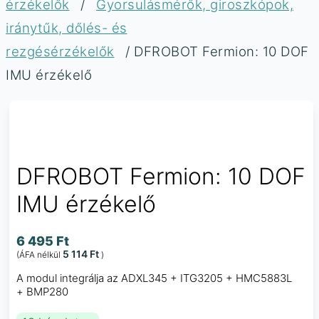
érzékelők
/
Gyorsulásmérők, giroszkópok,
iránytűk, dőlés- és
rezgésérzékelők
/ DFROBOT Fermion: 10 DOF
IMU érzékelő
DFROBOT Fermion: 10 DOF
IMU érzékelő
6 495
Ft
5 114
Ft
(ÁFA nélkül
)
A modul integrálja az ADXL345 + ITG3205 + HMC5883L
+ BMP280