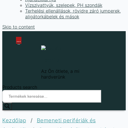
Vízszivattyúk, szelepek, PH szondák
Terhelési ellenállások, rövidre záró jumperek,
aligátorkábelek és mások
Skip to content
...
...
Techfun
Az Ön ötlete, a mi
hardverünk
Products search
Kezdőlap
/
Bemeneti perifériák és