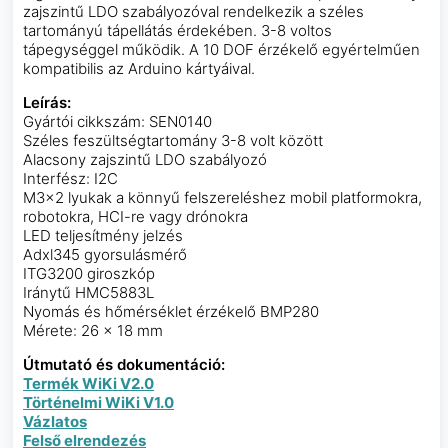
zajszintű LDO szabályozóval rendelkezik a széles
tartományú tápellátás érdekében. 3-8 voltos
tápegységgel működik. A 10 DOF érzékelő egyértelműen
kompatibilis az Arduino kártyáival.
Leírás:
Gyártói cikkszám: SEN0140
Széles feszültségtartomány 3-8 volt között
Alacsony zajszintű LDO szabályozó
Interfész: I2C
M3x2 lyukak a könnyű felszereléshez mobil platformokra,
robotokra, HCI-re vagy drónokra
LED teljesítmény jelzés
Adxl345 gyorsulásmérő
ITG3200 giroszkóp
Iránytű HMC5883L
Nyomás és hőmérséklet érzékelő BMP280
Mérete: 26 x 18 mm
Útmutató és dokumentáció:
Termék WiKi V2.0
Történelmi WiKi V1.0
Vázlatos
Felső elrendezés