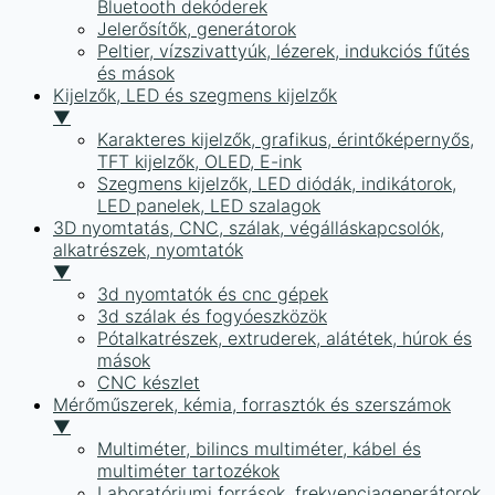
Bluetooth dekóderek
Jelerősítők, generátorok
Peltier, vízszivattyúk, lézerek, indukciós fűtés
és mások
Kijelzők, LED és szegmens kijelzők
▼
Karakteres kijelzők, grafikus, érintőképernyős,
TFT kijelzők, OLED, E-ink
Szegmens kijelzők, LED diódák, indikátorok,
LED panelek, LED szalagok
3D nyomtatás, CNC, szálak, végálláskapcsolók,
alkatrészek, nyomtatók
▼
3d nyomtatók és cnc gépek
3d szálak és fogyóeszközök
Pótalkatrészek, extruderek, alátétek, húrok és
mások
CNC készlet
Mérőműszerek, kémia, forrasztók és szerszámok
▼
Multiméter, bilincs multiméter, kábel és
multiméter tartozékok
Laboratóriumi források, frekvenciagenerátorok,