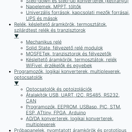
Step-down és step-up konverterek (kétirányú)
Napelemek, MPPT, töltők
Univerzális források, kapcsolati mezők forrásai,
UPS és mások
Relék, késleltető áramkörök, termosztátok,
szilárdtest relék és tranzisztorok
▼
Mechanikus relé
Solid State, félvezető relé modulok
MOSFETek, tranzisztorok és félvezetők
Késleltető áramkörök, termosztátok, relék
WiFivel, érzékelők és egyebek
Programozók, logikai konverterek, multiplexerek,
optocsatolók
▼
Optocsatolók és optoizolációk
Átalakítók USB, UART, I2C, RS485, RS232,
CAN
Programozók, EEPROM, USBasp, PIC, STM,
ESP, ATtiny, FPGA, Arduino
AD/DA konverterek, logikai konverterek,
multiplexerek
Próbapanelek, nyomtatott áramkörök és prototípus