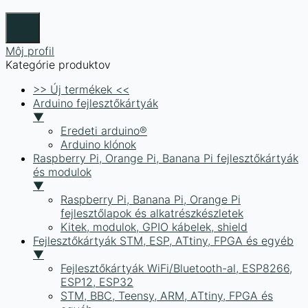
Môj profil
Kategórie produktov
>> Új termékek <<
Arduino fejlesztőkártyák
▼
Eredeti arduino®
Arduino klónok
Raspberry Pi, Orange Pi, Banana Pi fejlesztőkártyák
és modulok
▼
Raspberry Pi, Banana Pi, Orange Pi
fejlesztőlapok és alkatrészkészletek
Kitek, modulok, GPIO kábelek, shield
Fejlesztőkártyák STM, ESP, ATtiny, FPGA és egyéb
▼
Fejlesztőkártyák WiFi/Bluetooth-al, ESP8266,
ESP12, ESP32
STM, BBC, Teensy, ARM, ATtiny, FPGA és