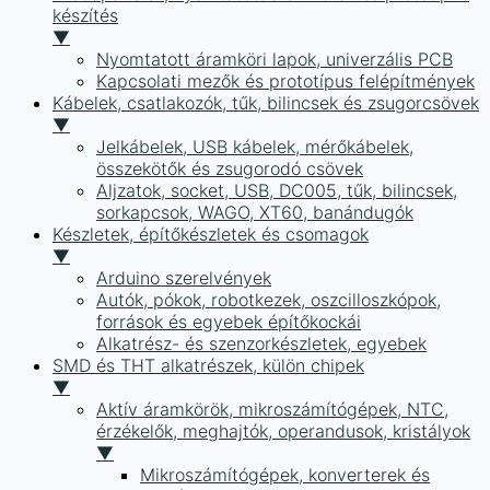
készítés
▼
Nyomtatott áramköri lapok, univerzális PCB
Kapcsolati mezők és prototípus felépítmények
Kábelek, csatlakozók, tűk, bilincsek és zsugorcsövek
▼
Jelkábelek, USB kábelek, mérőkábelek,
összekötők és zsugorodó csövek
Aljzatok, socket, USB, DC005, tűk, bilincsek,
sorkapcsok, WAGO, XT60, banándugók
Készletek, építőkészletek és csomagok
▼
Arduino szerelvények
Autók, pókok, robotkezek, oszcilloszkópok,
források és egyebek építőkockái
Alkatrész- és szenzorkészletek, egyebek
SMD és THT alkatrészek, külön chipek
▼
Aktív áramkörök, mikroszámítógépek, NTC,
érzékelők, meghajtók, operandusok, kristályok
▼
Mikroszámítógépek, konverterek és