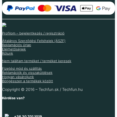
Profilom – bejelentkezés / regisztráció
Általános Szerződési Feltételek (ÁSZF)
Reklamációs űrlap
Elérhetőségek
Rólunk
DFROBOT Gravitáció:
DFROBOT
DFROBOT Fermion:
DFROBOT DFRduino:
Analóg fényérzékelő
fényérzékelő 0-200klx
Nem találtam terméket / terméket keresek
ENS160
Ethernet pajzs V3
1-6000 Lux
Fizetési mód és szállítás
levegőminőség-
W5100S
Reklamációk és visszaküldések
4 418
Ft
érzékelő
Hogyan vásároljunk
3 479
Ft
1 322
Ft
(ÁFA nélkül
)
Böngésszen a termékek között
6 740
Ft
1 041
Ft
(ÁFA nélkül
)
5 307
Ft
7 419
Ft
(ÁFA nélkül
)
Copyright © 2016 – Techfun.sk / Techfun.hu
Raktáron 12 db
5 842
Ft
(ÁFA nélkül
)
Kérdése van?
Raktáron 22 db
Raktáron 6 db
Raktáron 21 db
+36 30 701 1019