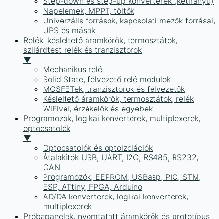
Step-down és step-up konverterek (kétirányú)
Napelemek, MPPT, töltők
Univerzális források, kapcsolati mezők forrásai,
UPS és mások
Relék, késleltető áramkörök, termosztátok,
szilárdtest relék és tranzisztorok
▼
Mechanikus relé
Solid State, félvezető relé modulok
MOSFETek, tranzisztorok és félvezetők
Késleltető áramkörök, termosztátok, relék
WiFivel, érzékelők és egyebek
Programozók, logikai konverterek, multiplexerek,
optocsatolók
▼
Optocsatolók és optoizolációk
Átalakítók USB, UART, I2C, RS485, RS232,
CAN
Programozók, EEPROM, USBasp, PIC, STM,
ESP, ATtiny, FPGA, Arduino
AD/DA konverterek, logikai konverterek,
multiplexerek
Próbapanelek, nyomtatott áramkörök és prototípus