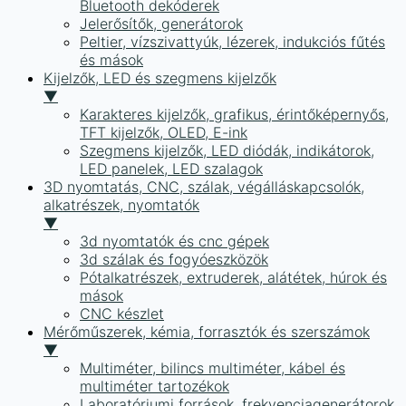
Bluetooth dekóderek
Jelerősítők, generátorok
Peltier, vízszivattyúk, lézerek, indukciós fűtés
és mások
Kijelzők, LED és szegmens kijelzők
▼
Karakteres kijelzők, grafikus, érintőképernyős,
TFT kijelzők, OLED, E-ink
Szegmens kijelzők, LED diódák, indikátorok,
LED panelek, LED szalagok
3D nyomtatás, CNC, szálak, végálláskapcsolók,
alkatrészek, nyomtatók
▼
3d nyomtatók és cnc gépek
3d szálak és fogyóeszközök
Pótalkatrészek, extruderek, alátétek, húrok és
mások
CNC készlet
Mérőműszerek, kémia, forrasztók és szerszámok
▼
Multiméter, bilincs multiméter, kábel és
multiméter tartozékok
Laboratóriumi források, frekvenciagenerátorok,