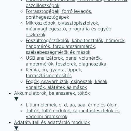
oszcilloszkópok
Forrasztógépek, forró levegős,
ponthegesztőgépek
Mikroszkópok, olvasztópisztolyok,
műanyaghegesztő, pirográfia és egyéb
eszközök
Feszültségérzékelők, kábeltesztelők, hőmérők,
hangmérők, fordulatszámmérők,
szélsebességmérők és mások
USB analizátorok, panel voltmérők,
ampermérők, teszterek, diagnosztika
Kémia, ón, gyanta, tippek,
forrasztásmentesítés
Fogók, csavarhúzók, csipeszek, kések,
vonalzók, alátétek és mások
Akkumulátorok, balanszerek, töltők
▼
Lítium elemek, c, d, aa, aaa, érme és ólom
Töltők, töltőmodulok, kapacitástesztelők és
védelmi áramkörök
Adatátviteli és adattároló modulok
▼