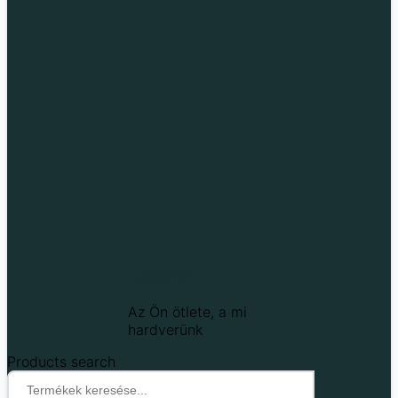
Techfun
Az Ön ötlete, a mi
hardverünk
Products search