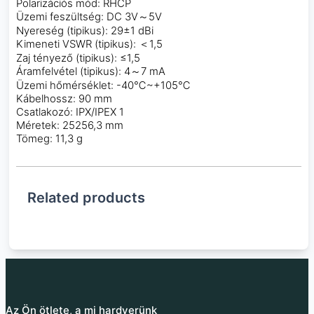
Polarizációs mód: RHCP
Üzemi feszültség: DC 3V～5V
Nyereség (tipikus): 29±1 dBi
Kimeneti VSWR (tipikus): ＜1,5
Zaj tényező (tipikus): ≤1,5
Áramfelvétel (tipikus): 4～7 mA
Üzemi hőmérséklet: -40℃~+105℃
Kábelhossz: 90 mm
Csatlakozó: IPX/IPEX 1
Méretek: 25256,3 mm
Tömeg: 11,3 g
Related products
Az Ön ötlete, a mi hardverünk