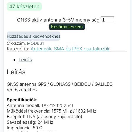
47 készleten
GNSS aktív antenna 3–5V mennyiség
Kosárba teszem
Hozzáadás a kedvencekhez
Cikkszám:
MOD661
Kategória:
Antennák, SMA és IPEX csatlakozók
Leírás
Leírás
GNSS antenna GPS / GLONASS / BEIDOU / GALILEO
rendszerekhez
Specifikációk:
Antenna modell: TA-212 (25254)
Működési frekvencia: 1575 MHz / 1602 MHz
Beépített LNA (alacsony zajú erősítő)
Sávszélesség: 24 MHz
Impedancia: 50 Ω