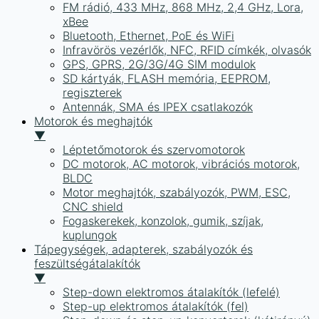
FM rádió, 433 MHz, 868 MHz, 2,4 GHz, Lora,
xBee
Bluetooth, Ethernet, PoE és WiFi
Infravörös vezérlők, NFC, RFID címkék, olvasók
GPS, GPRS, 2G/3G/4G SIM modulok
SD kártyák, FLASH memória, EEPROM,
regiszterek
Antennák, SMA és IPEX csatlakozók
Motorok és meghajtók
▼
Léptetőmotorok és szervomotorok
DC motorok, AC motorok, vibrációs motorok,
BLDC
Motor meghajtók, szabályozók, PWM, ESC,
CNC shield
Fogaskerekek, konzolok, gumik, szíjak,
kuplungok
Tápegységek, adapterek, szabályozók és
feszültségátalakítók
▼
Step-down elektromos átalakítók (lefelé)
Step-up elektromos átalakítók (fel)