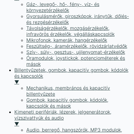
Gáz-, levegő-, hő-, fény-, víz- és
környezetérzékelők
Gyorsulásmérők, giroszkópok, iránytűk, dőlés-
és rezgésérzékelők
Távolságérzékelők, mozgásérzékelők,
infravörös érzékelők, végálláskapcsolók
Mikrofonok, kamerák, hangérzékelők
Feszültség-, áramérzékelők, rövidzárlatvédők
Szív-, súly-, gesztus-, ujjlenyomat-érzékelők
Óramodulok, joystickok, potenciométerek és
mások
Billentyűzetek, gombok, kapacitív gombok, kódolók
és kapcsolók
▼
Mechanikus, membrános és kapacitív
billentyűzete
Gombok, kapacitív gombok, kódolók,
kapcsolók és mások
Kimeneti perifériák, lézerek, jelgenerátorok,
vízszivattyúk és audio
▼
Audio, berregő, hangszórók, MP3 modulok,