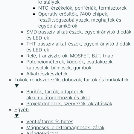
kristályok
NTC, érzékelők, perifériák, termisztorok
Operatív erősítők, 7400 chipek,
feszültségszabályozók, meghajtók és
egyéb áramkörök
SMD passzív alkatrészek, egyenirányító diódák
és LED-ek
THT passzív alkatrészek, egyenirányító diódák
és LED-ek
Relé, tranzisztorok, MOSFET, BJT, triac
Potenciométerek, kódolók, csatlakozók,
kapcsolók, bilincsek, gombok
Alkatrészkészletek
Tokok, rendszerezők, dobozok, tartók és burkolatok
▼
Borítók, tartók, adapterek,
akkumulátordobozok és akril
Projektdobozok, szervezők, aktatáskák
Egyéb
▼
Ventilátorok és hűtés
Mágnesek, elektromágnesek, zárak
Ajándékkártya