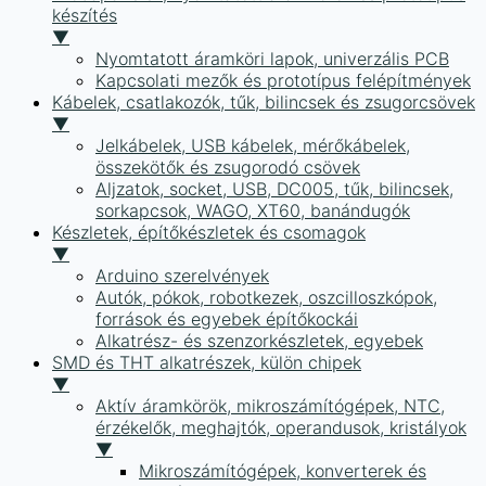
készítés
▼
Nyomtatott áramköri lapok, univerzális PCB
Kapcsolati mezők és prototípus felépítmények
Kábelek, csatlakozók, tűk, bilincsek és zsugorcsövek
▼
Jelkábelek, USB kábelek, mérőkábelek,
összekötők és zsugorodó csövek
Aljzatok, socket, USB, DC005, tűk, bilincsek,
sorkapcsok, WAGO, XT60, banándugók
Készletek, építőkészletek és csomagok
▼
Arduino szerelvények
Autók, pókok, robotkezek, oszcilloszkópok,
források és egyebek építőkockái
Alkatrész- és szenzorkészletek, egyebek
SMD és THT alkatrészek, külön chipek
▼
Aktív áramkörök, mikroszámítógépek, NTC,
érzékelők, meghajtók, operandusok, kristályok
▼
Mikroszámítógépek, konverterek és