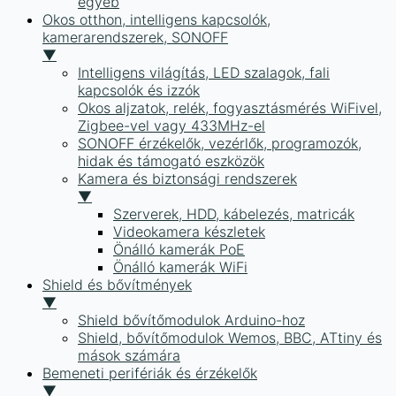
egyéb
Okos otthon, intelligens kapcsolók,
kamerarendszerek, SONOFF
▼
Intelligens világítás, LED szalagok, fali
kapcsolók és izzók
Okos aljzatok, relék, fogyasztásmérés WiFivel,
Zigbee-vel vagy 433MHz-el
SONOFF érzékelők, vezérlők, programozók,
hidak és támogató eszközök
Kamera és biztonsági rendszerek
▼
Szerverek, HDD, kábelezés, matricák
Videokamera készletek
Önálló kamerák PoE
Önálló kamerák WiFi
Shield és bővítmények
▼
Shield bővítőmodulok Arduino-hoz
Shield, bővítőmodulok Wemos, BBC, ATtiny és
mások számára
Bemeneti perifériák és érzékelők
▼