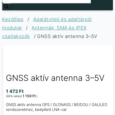
Kezdőlap
/
Adatátviteli és adattároló
modulok
/
Antennák, SMA és IPEX
csatlakozók
/ GNSS aktív antenna 3–5V
GNSS aktív antenna 3–5V
1 472
Ft
1 159
Ft
(ÁFA nélkül
)
GNSS aktív antenna GPS / GLONASS / BEIDOU / GALILEO
rendszerekhez, beépített LNA-val