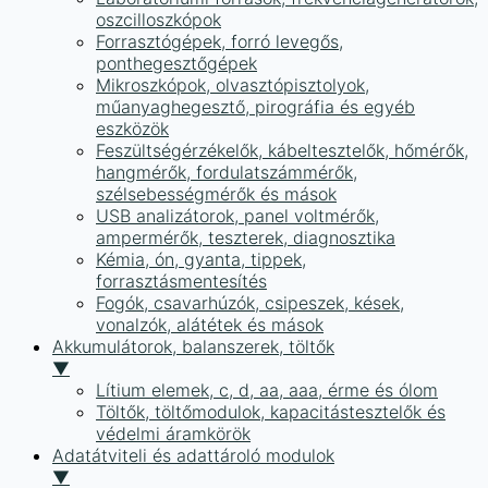
oszcilloszkópok
Forrasztógépek, forró levegős,
ponthegesztőgépek
Mikroszkópok, olvasztópisztolyok,
műanyaghegesztő, pirográfia és egyéb
eszközök
Feszültségérzékelők, kábeltesztelők, hőmérők,
hangmérők, fordulatszámmérők,
szélsebességmérők és mások
USB analizátorok, panel voltmérők,
ampermérők, teszterek, diagnosztika
Kémia, ón, gyanta, tippek,
forrasztásmentesítés
Fogók, csavarhúzók, csipeszek, kések,
vonalzók, alátétek és mások
Akkumulátorok, balanszerek, töltők
▼
Lítium elemek, c, d, aa, aaa, érme és ólom
Töltők, töltőmodulok, kapacitástesztelők és
védelmi áramkörök
Adatátviteli és adattároló modulok
▼