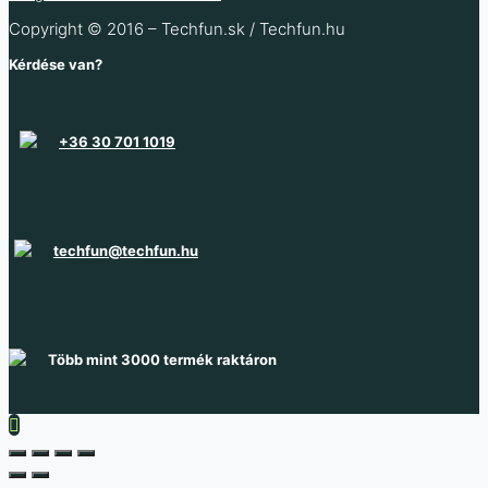
689
Ft
(ÁFA nélkül
)
Copyright © 2016 – Techfun.sk / Techfun.hu
Több variáció raktáron
Nincs raktáron
Raktáron 878 db
Kérdése van?
Raktáron 30 db
Több információ
Több információ
+36 30 701 1019
techfun@techfun.hu
Több mint 3000 termék raktáron