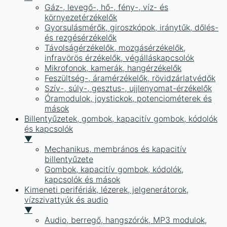
Gáz-, levegő-, hő-, fény-, víz- és
környezetérzékelők
Gyorsulásmérők, giroszkópok, iránytűk, dőlés-
és rezgésérzékelők
Távolságérzékelők, mozgásérzékelők,
infravörös érzékelők, végálláskapcsolók
Mikrofonok, kamerák, hangérzékelők
Feszültség-, áramérzékelők, rövidzárlatvédők
Szív-, súly-, gesztus-, ujjlenyomat-érzékelők
Óramodulok, joystickok, potenciométerek és
mások
Billentyűzetek, gombok, kapacitív gombok, kódolók
és kapcsolók
▼
Mechanikus, membrános és kapacitív
billentyűzete
Gombok, kapacitív gombok, kódolók,
kapcsolók és mások
Kimeneti perifériák, lézerek, jelgenerátorok,
vízszivattyúk és audio
▼
Audio, berregő, hangszórók, MP3 modulok,