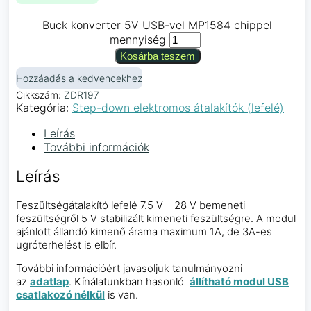
Buck konverter 5V USB-vel MP1584 chippel
mennyiség
Kosárba teszem
Hozzáadás a kedvencekhez
Cikkszám:
ZDR197
Kategória:
Step-down elektromos átalakítók (lefelé)
Leírás
További információk
Leírás
Feszültségátalakító lefelé 7.5 V – 28 V bemeneti
feszültségről 5 V stabilizált kimeneti feszültségre. A modul
ajánlott állandó kimenő árama maximum 1A, de 3A-es
ugróterhelést is elbír.
További információért javasoljuk tanulmányozni
az
adatlap
. Kínálatunkban hasonló
állítható modul USB
csatlakozó nélkül
is van.