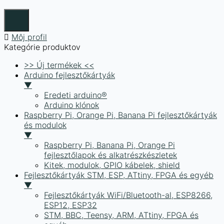
Môj profil
Kategórie produktov
>> Új termékek <<
Arduino fejlesztőkártyák
▼
Eredeti arduino®
Arduino klónok
Raspberry Pi, Orange Pi, Banana Pi fejlesztőkártyák
és modulok
▼
Raspberry Pi, Banana Pi, Orange Pi
fejlesztőlapok és alkatrészkészletek
Kitek, modulok, GPIO kábelek, shield
Fejlesztőkártyák STM, ESP, ATtiny, FPGA és egyéb
▼
Fejlesztőkártyák WiFi/Bluetooth-al, ESP8266,
ESP12, ESP32
STM, BBC, Teensy, ARM, ATtiny, FPGA és