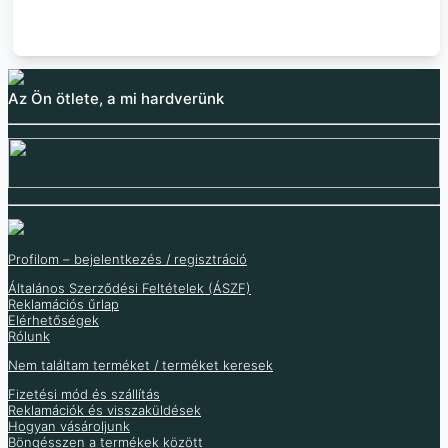
Az Ön ötlete, a mi hardverünk
Profilom – bejelentkezés / regisztráció
Általános Szerződési Feltételek (ÁSZF)
Reklamációs űrlap
Elérhetőségek
Rólunk
Feszültségátalakító le
MP2307 szinkron buck
DC-DC step-down
Feszültségstabilizátor
dupla USB
szabályzó 3A
Nem találtam terméket / terméket keresek
modul 3A MP1584
AMS1117 5.0V / 3.3V
csatlakozóval 5V 3A
Fizetési mód és szállítás
Reklamációk és visszaküldések
2 243
Ft
532
Ft
305
Ft
Hogyan vásároljunk
1 766
Ft
875
Ft
(ÁFA nélkül
)
Böngésszen a termékek között
419
Ft
(ÁFA nélkül
)