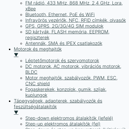
FM rádió, 433 MHz, 868 MHz, 2,4 GHz, Lora,
xBee
Bluetooth, Ethernet, PoE és WiFi
Infravörös vezérlők, NFC, RFID címkék, olvasók
GPS, GPRS, 2G/3G/4G SIM modulok
SD kártyák, FLASH memória, EEPROM,
regiszterek
Antennák, SMA és IPEX csatlakozók
Motorok és meghajtók
▼
Léptetőmotorok és szervomotorok
DC motorok, AC motorok, vibrációs motorok,
BLDC
Motor meghajtók, szabályozók, PWM, ESC,
CNC shield
Fogaskerekek, konzolok, gumik, szíjak,
kuplungok
Tápegységek, adapterek, szabályozók és
feszültségátalakítók
▼
Step-down elektromos átalakítók (lefelé)
Step-up elektromos átalakítók (fel)