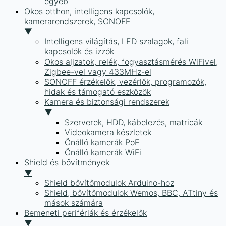
egyéb
Okos otthon, intelligens kapcsolók,
kamerarendszerek, SONOFF
▼
Intelligens világítás, LED szalagok, fali
kapcsolók és izzók
Okos aljzatok, relék, fogyasztásmérés WiFivel,
Zigbee-vel vagy 433MHz-el
SONOFF érzékelők, vezérlők, programozók,
hidak és támogató eszközök
Kamera és biztonsági rendszerek
▼
Szerverek, HDD, kábelezés, matricák
Videokamera készletek
Önálló kamerák PoE
Önálló kamerák WiFi
Shield és bővítmények
▼
Shield bővítőmodulok Arduino-hoz
Shield, bővítőmodulok Wemos, BBC, ATtiny és
mások számára
Bemeneti perifériák és érzékelők
▼