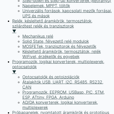
Step-down és step-up konverterek (kétirányú)
Napelemek, MPPT, töltők
Univerzális források, kapcsolati mezők forrásai,
UPS és mások
Relék, késleltető áramkörök, termosztátok,
szilárdtest relék és tranzisztorok
▼
Mechanikus relé
Solid State, félvezető relé modulok
MOSFETek, tranzisztorok és félvezetők
Késleltető áramkörök, termosztátok, relék
WiFivel, érzékelők és egyebek
Programozók, logikai konverterek, multiplexerek,
optocsatolók
▼
Optocsatolók és optoizolációk
Átalakítók USB, UART, I2C, RS485, RS232,
CAN
Programozók, EEPROM, USBasp, PIC, STM,
ESP, ATtiny, FPGA, Arduino
AD/DA konverterek, logikai konverterek,
multiplexerek
Próbapanelek, nyomtatott áramkörök és prototípus