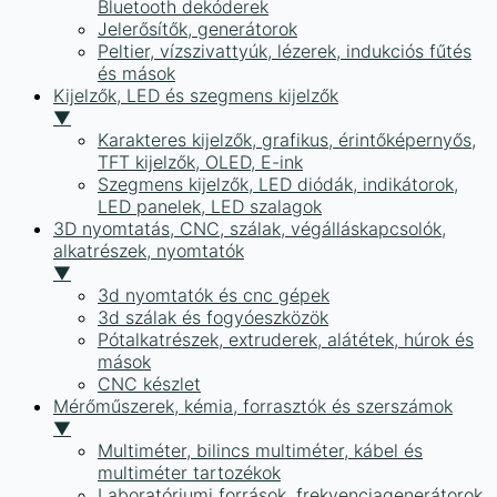
Bluetooth dekóderek
Jelerősítők, generátorok
Peltier, vízszivattyúk, lézerek, indukciós fűtés
és mások
Kijelzők, LED és szegmens kijelzők
▼
Karakteres kijelzők, grafikus, érintőképernyős,
TFT kijelzők, OLED, E-ink
Szegmens kijelzők, LED diódák, indikátorok,
LED panelek, LED szalagok
3D nyomtatás, CNC, szálak, végálláskapcsolók,
alkatrészek, nyomtatók
▼
3d nyomtatók és cnc gépek
3d szálak és fogyóeszközök
Pótalkatrészek, extruderek, alátétek, húrok és
mások
CNC készlet
Mérőműszerek, kémia, forrasztók és szerszámok
▼
Multiméter, bilincs multiméter, kábel és
multiméter tartozékok
Laboratóriumi források, frekvenciagenerátorok,