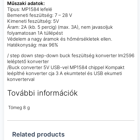
Műszaki adatok:
Típus: MP1584 lefelé
Bemeneti feszültség: 7 – 28 V
Kimeneti feszültség: 5V
Áram: 2A (kb. 5 percig) (max. 3A), nem javasoljuk
folyamatosan 1A túllépést
Védelem a nagy áramok és hőmérsékletek ellen.
Hatékonyság: max 96%
/ step down step-down buck feszültség konverter lm2596
leléptető konverter
/Buck converter 5V USB-vel MP1584 chippel Kompakt
leépíthé konverter cja 3 A ekumtetel és USB ekumeti
konverterval
További információk
Tömeg
8 g
Related products