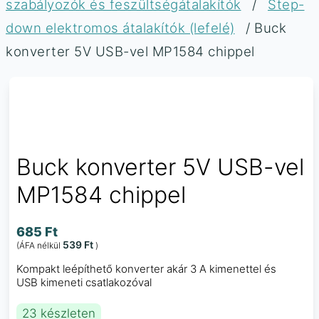
szabályozók és feszültségátalakítók
/
Step-
down elektromos átalakítók (lefelé)
/ Buck
konverter 5V USB-vel MP1584 chippel
Buck konverter 5V USB-vel
MP1584 chippel
685
Ft
539
Ft
(ÁFA nélkül
)
Kompakt leépíthető konverter akár 3 A kimenettel és
USB kimeneti csatlakozóval
23 készleten