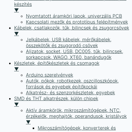
készítés
▼
Nyomtatott áramköri lapok, univerzális PCB
Kapcsolati mezők és prototípus felépítmények
Kábelek, csatlakozók, tűk, bilincsek és zsugorcsövek
▼
Jelkábelek, USB kábelek, mérőkábelek,
összekötők és zsugorodó csövek
Aljzatok, socket, USB, DC005, tűk, bilincsek,
sorkapcsok, WAGO, XT60, banándugók
Készletek, építőkészletek és csomagok
▼
Arduino szerelvények
Autók, pókok, robotkezek, oszcilloszkópok,
források és egyebek építőkockái
Alkatrész- és szenzorkészletek, egyebek
SMD és THT alkatrészek, külön chipek
▼
Aktív áramkörök, mikroszámítógépek, NTC,
érzékelők, meghajtók, operandusok, kristályok
▼
Mikroszámítógépek, konverterek és