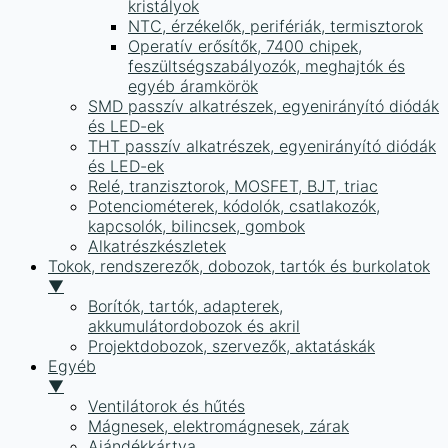
kristályok
NTC, érzékelők, perifériák, termisztorok
Operatív erősítők, 7400 chipek,
feszültségszabályozók, meghajtók és
egyéb áramkörök
SMD passzív alkatrészek, egyenirányító diódák
és LED-ek
THT passzív alkatrészek, egyenirányító diódák
és LED-ek
Relé, tranzisztorok, MOSFET, BJT, triac
Potenciométerek, kódolók, csatlakozók,
kapcsolók, bilincsek, gombok
Alkatrészkészletek
Tokok, rendszerezők, dobozok, tartók és burkolatok
▼
Borítók, tartók, adapterek,
akkumulátordobozok és akril
Projektdobozok, szervezők, aktatáskák
Egyéb
▼
Ventilátorok és hűtés
Mágnesek, elektromágnesek, zárak
Ajándékkártya