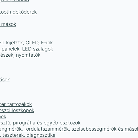
tooth dekóderek
és mások
FT kijelzők, OLED, E-ink
D panelek, LED szalagok
részek, nyomtatók
mások
ter tartozékok
oszcilloszkópok
pek
sztő, pirográfia és egyéb eszközök
 hangmérők, fordulatszámmérők, szélsebességmérők és máso
 teszterek, diagnosztika