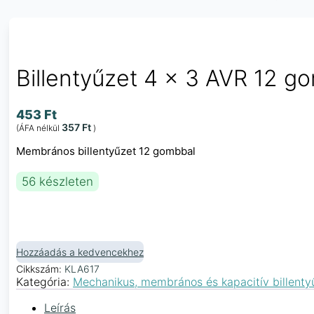
Billentyűzet 4 × 3 AVR 12 g
453
Ft
357
Ft
(ÁFA nélkül
)
Membrános billentyűzet 12 gombbal
56 készleten
Hozzáadás a kedvencekhez
Cikkszám:
KLA617
Kategória:
Mechanikus, membrános és kapacitív billenty
Leírás