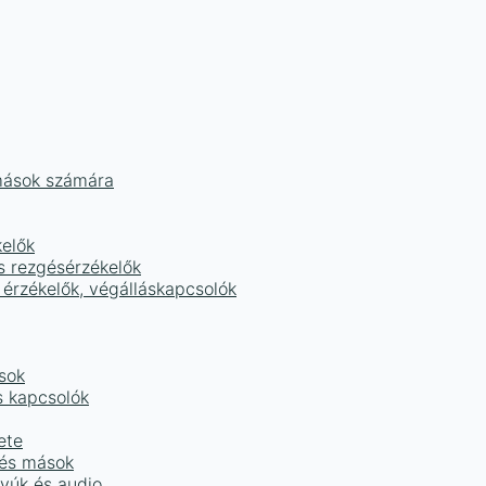
mások számára
kelők
s rezgésérzékelők
 érzékelők, végálláskapcsolók
sok
s kapcsolók
ete
 és mások
tyúk és audio