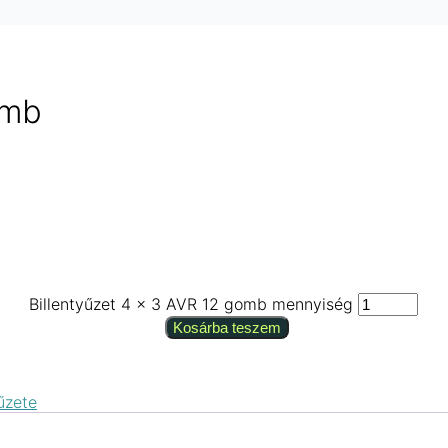
omb
Billentyűzet 4 × 3 AVR 12 gomb mennyiség
Kosárba teszem
űzete