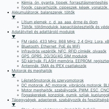
Kémia, ón, gyanta, tippek, forrasztásmentesítés
Fogók, csavarhúzók, csipeszek, kések, vonalzók,
Akkumulátorok, balanszerek, töltők
▼
Lítium elemek, c, d, aa, aaa, érme és ólom
Töltők, töltőmodulok, kapacitástesztelők és vé
Adatátviteli és adattároló modulok
▼
FM rádió, 433 MHz, 868 MHz, 2,4 GHz, Lora, x
Bluetooth, Ethernet, PoE és WiFi
Infravörös vezérlők, NFC, RFID címkék, olvasók
GPS, GPRS, 2G/3G/4G SIM modulok
SD kártyák, FLASH memória, EEPROM, regiszte
Antennák, SMA és IPEX csatlakozók
Motorok és meghajtók
▼
Léptetőmotorok és szervomotorok
DC motorok, AC motorok, vibrációs motorok, B
Motor meghajtók, szabályozók, PWM, ESC, CNC
Fogaskerekek, konzolok, gumik, szíjak, kuplungo
Tápegységek, adapterek, szabályozók és feszültségát
▼