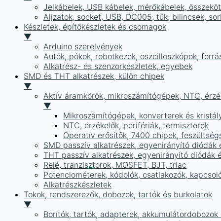
Jelkábelek, USB kábelek, mérőkábelek, összekö
Aljzatok, socket, USB, DC005, tűk, bilincsek, 
Készletek, építőkészletek és csomagok
▼
Arduino szerelvények
Autók, pókok, robotkezek, oszcilloszkópok, forr
Alkatrész- és szenzorkészletek, egyebek
SMD és THT alkatrészek, külön chipek
▼
Aktív áramkörök, mikroszámítógépek, NTC, érzék
▼
Mikroszámítógépek, konverterek és kristál
NTC, érzékelők, perifériák, termisztorok
Operatív erősítők, 7400 chipek, feszülts
SMD passzív alkatrészek, egyenirányító diódák
THT passzív alkatrészek, egyenirányító diódák 
Relé, tranzisztorok, MOSFET, BJT, triac
Potenciométerek, kódolók, csatlakozók, kapcsol
Alkatrészkészletek
Tokok, rendszerezők, dobozok, tartók és burkolatok
▼
Borítók, tartók, adapterek, akkumulátordobozok é