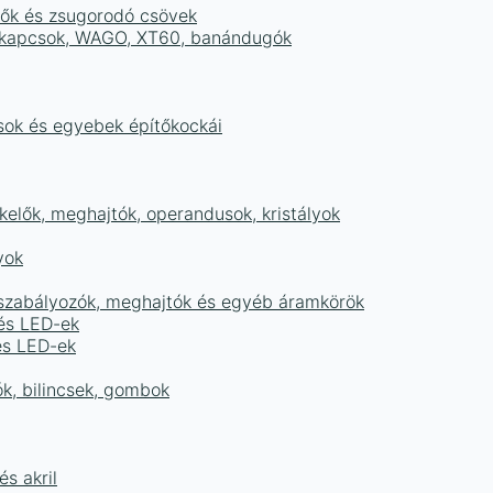
tők és zsugorodó csövek
sorkapcsok, WAGO, XT60, banándugók
ások és egyebek építőkockái
elők, meghajtók, operandusok, kristályok
yok
égszabályozók, meghajtók és egyéb áramkörök
 és LED-ek
és LED-ek
ók, bilincsek, gombok
s akril