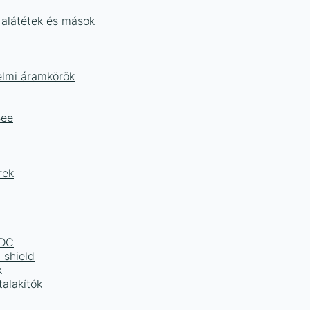
 alátétek és mások
delmi áramkörök
Bee
rek
LDC
 shield
k
alakítók