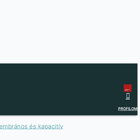
...
...
PROFILOM
embrános és kapacitív