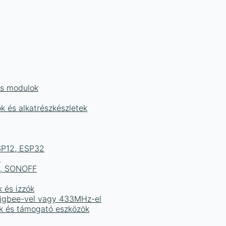
és modulok
ok és alkatrészkészletek
ESP12, ESP32
b
ek, SONOFF
k és izzók
 Zigbee-vel vagy 433MHz-el
ak és támogató eszközök