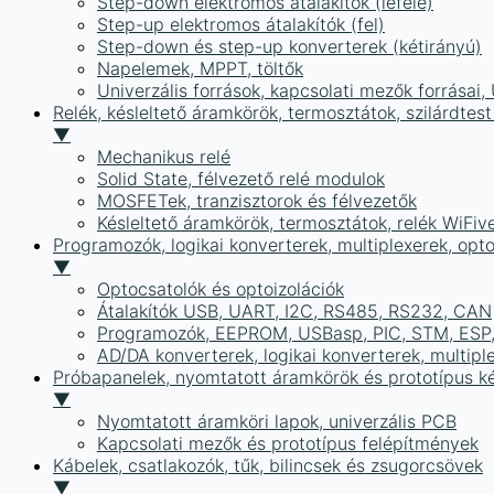
Step-down elektromos átalakítók (lefelé)
Step-up elektromos átalakítók (fel)
Step-down és step-up konverterek (kétirányú)
Napelemek, MPPT, töltők
Univerzális források, kapcsolati mezők forrásai
Relék, késleltető áramkörök, termosztátok, szilárdtest
▼
Mechanikus relé
Solid State, félvezető relé modulok
MOSFETek, tranzisztorok és félvezetők
Késleltető áramkörök, termosztátok, relék WiFiv
Programozók, logikai konverterek, multiplexerek, opt
▼
Optocsatolók és optoizolációk
Átalakítók USB, UART, I2C, RS485, RS232, CAN
Programozók, EEPROM, USBasp, PIC, STM, ESP, 
AD/DA konverterek, logikai konverterek, multipl
Próbapanelek, nyomtatott áramkörök és prototípus ké
▼
Nyomtatott áramköri lapok, univerzális PCB
Kapcsolati mezők és prototípus felépítmények
Kábelek, csatlakozók, tűk, bilincsek és zsugorcsövek
▼