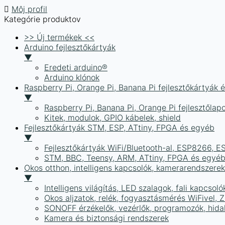
Môj profil
Kategórie produktov
>> Új termékek <<
Arduino fejlesztőkártyák
▼
Eredeti arduino®
Arduino klónok
Raspberry Pi, Orange Pi, Banana Pi fejlesztőkártyák 
▼
Raspberry Pi, Banana Pi, Orange Pi fejlesztőlap
Kitek, modulok, GPIO kábelek, shield
Fejlesztőkártyák STM, ESP, ATtiny, FPGA és egyéb
▼
Fejlesztőkártyák WiFi/Bluetooth-al, ESP8266, 
STM, BBC, Teensy, ARM, ATtiny, FPGA és egyé
Okos otthon, intelligens kapcsolók, kamerarendszer
▼
Intelligens világítás, LED szalagok, fali kapcsoló
Okos aljzatok, relék, fogyasztásmérés WiFivel,
SONOFF érzékelők, vezérlők, programozók, hid
Kamera és biztonsági rendszerek