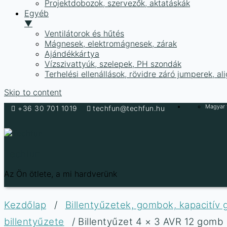
Projektdobozok, szervezők, aktatáskák
Egyéb
▼
Ventilátorok és hűtés
Mágnesek, elektromágnesek, zárak
Ajándékkártya
Vízszivattyúk, szelepek, PH szondák
Terhelési ellenállások, rövidre záró jumperek, a
Skip to content
Magyar f
+36 30 701 1019
techfun@techfun.hu
Techfun
Az Ön ötlete, a mi hardverünk
Kezdőlap
/
Billentyűzetek, gombok, kapacitív
billentyűzete
/ Billentyűzet 4 × 3 AVR 12 gomb