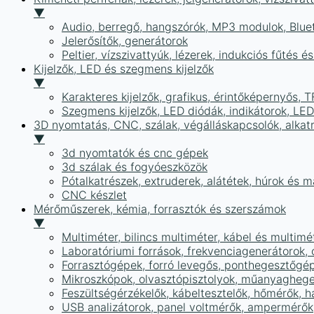
▼
Audio, berregő, hangszórók, MP3 modulok, Blue
Jelerősítők, generátorok
Peltier, vízszivattyúk, lézerek, indukciós fűtés 
Kijelzők, LED és szegmens kijelzők
▼
Karakteres kijelzők, grafikus, érintőképernyős, T
Szegmens kijelzők, LED diódák, indikátorok, LE
3D nyomtatás, CNC, szálak, végálláskapcsolók, alkat
▼
3d nyomtatók és cnc gépek
3d szálak és fogyóeszközök
Pótalkatrészek, extruderek, alátétek, húrok és 
CNC készlet
Mérőműszerek, kémia, forrasztók és szerszámok
▼
Multiméter, bilincs multiméter, kábel és multimé
Laboratóriumi források, frekvenciagenerátorok, 
Forrasztógépek, forró levegős, ponthegesztőgé
Mikroszkópok, olvasztópisztolyok, műanyaghege
Feszültségérzékelők, kábeltesztelők, hőmérők,
USB analizátorok, panel voltmérők, ampermérők,