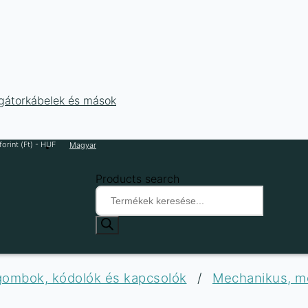
ligátorkábelek és mások
orint (Ft) - HUF
Magyar
Products search
 gombok, kódolók és kapcsolók
/
Mechanikus, m