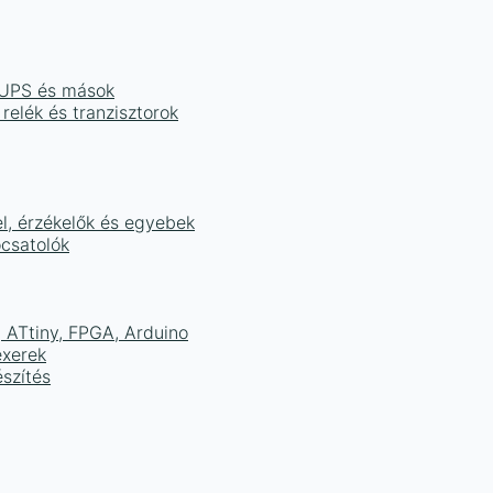
, UPS és mások
 relék és tranzisztorok
el, érzékelők és egyebek
ocsatolók
ATtiny, FPGA, Arduino
exerek
szítés