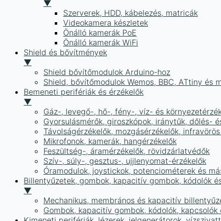
▼
Szerverek, HDD, kábelezés, matricák
Videokamera készletek
Önálló kamerák PoE
Önálló kamerák WiFi
Shield és bővítmények
▼
Shield bővítőmodulok Arduino-hoz
Shield, bővítőmodulok Wemos, BBC, ATtiny és 
Bemeneti perifériák és érzékelők
▼
Gáz-, levegő-, hő-, fény-, víz- és környezetérzé
Gyorsulásmérők, giroszkópok, iránytűk, dőlés- é
Távolságérzékelők, mozgásérzékelők, infravörös
Mikrofonok, kamerák, hangérzékelők
Feszültség-, áramérzékelők, rövidzárlatvédők
Szív-, súly-, gesztus-, ujjlenyomat-érzékelők
Óramodulok, joystickok, potenciométerek és má
Billentyűzetek, gombok, kapacitív gombok, kódolók é
▼
Mechanikus, membrános és kapacitív billentyűz
Gombok, kapacitív gombok, kódolók, kapcsolók
Kimeneti perifériák, lézerek, jelgenerátorok, vízszivat