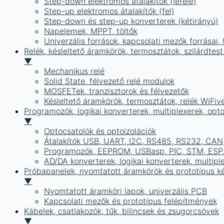
Step-down elektromos átalakítók (lefelé)
Step-up elektromos átalakítók (fel)
Step-down és step-up konverterek (kétirányú)
Napelemek, MPPT, töltők
Univerzális források, kapcsolati mezők forrásai
Relék, késleltető áramkörök, termosztátok, szilárdtest
▼
Mechanikus relé
Solid State, félvezető relé modulok
MOSFETek, tranzisztorok és félvezetők
Késleltető áramkörök, termosztátok, relék WiFiv
Programozók, logikai konverterek, multiplexerek, opt
▼
Optocsatolók és optoizolációk
Átalakítók USB, UART, I2C, RS485, RS232, CAN
Programozók, EEPROM, USBasp, PIC, STM, ESP, 
AD/DA konverterek, logikai konverterek, multipl
Próbapanelek, nyomtatott áramkörök és prototípus ké
▼
Nyomtatott áramköri lapok, univerzális PCB
Kapcsolati mezők és prototípus felépítmények
Kábelek, csatlakozók, tűk, bilincsek és zsugorcsövek
▼