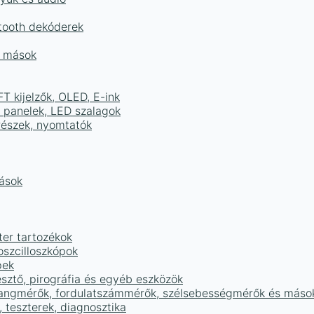
tooth dekóderek
és mások
FT kijelzők, OLED, E-ink
D panelek, LED szalagok
részek, nyomtatók
mások
ter tartozékok
oszcilloszkópok
pek
sztő, pirográfia és egyéb eszközök
 hangmérők, fordulatszámmérők, szélsebességmérők és máso
 teszterek, diagnosztika