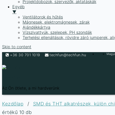
Projektdobozok, szervezők, aktatáskák
Egyéb
▼
Ventilátorok és hűtés
Mágnesek, elektromágnesek, zárak
Ajándékkártya
Vízszivattyúk, szelepek, PH szondák
Terhelési ellenállások, rövidre záró jumperek, a
Skip to content
Magyar
+36 30 701 1019
techfun@techfun.hu
Techfun
Az Ön ötlete, a mi hardverünk
Kezdőlap
/
SMD és THT alkatrészek, külön ch
értékű 10 db