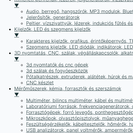
▼
Audio, berregő, hangszórók, MP3 modulok, Blue
Jelerősítők, generátorok
Peltier, vízszivattyúk, lézerek, indukciós fűtés 
Kijelzők, LED és szegmens kijelzők
▼
Karakteres kijelzők, grafikus, érintőképernyős, T
Szegmens kijelzők, LED diódák, indikátorok, LE
3D nyomtatás, CNC, szálak, végálláskapcsolók, alkat
▼
3d nyomtatók és cnc gépek
3d szálak és fogyóeszközök
Pótalkatrészek, extruderek, alátétek, húrok és 
CNC készlet
Mérőműszerek, kémia, forrasztók és szerszámok
▼
Multiméter, bilincs multiméter, kábel és multimé
Laboratóriumi források, frekvenciagenerátorok, 
Forrasztógépek, forró levegős, ponthegesztőgé
Mikroszkópok, olvasztópisztolyok, műanyaghege
Feszültségérzékelők, kábeltesztelők, hőmérők,
USB analizátorok, panel voltmérők, ampermérők,