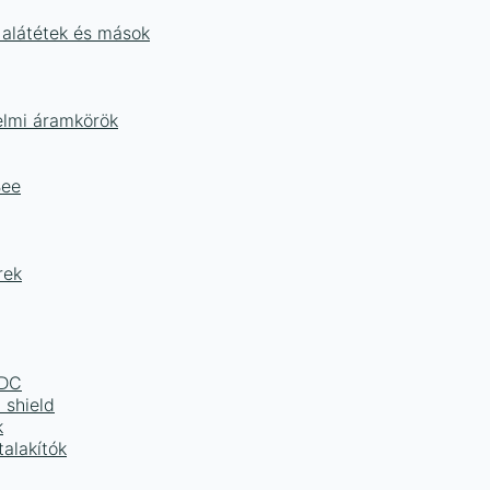
 alátétek és mások
delmi áramkörök
Bee
rek
LDC
 shield
k
alakítók