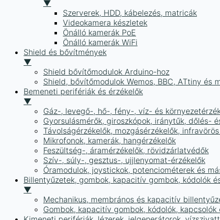
▼
Szerverek, HDD, kábelezés, matricák
Videokamera készletek
Önálló kamerák PoE
Önálló kamerák WiFi
Shield és bővítmények
▼
Shield bővítőmodulok Arduino-hoz
Shield, bővítőmodulok Wemos, BBC, ATtiny és 
Bemeneti perifériák és érzékelők
▼
Gáz-, levegő-, hő-, fény-, víz- és környezetérzé
Gyorsulásmérők, giroszkópok, iránytűk, dőlés- é
Távolságérzékelők, mozgásérzékelők, infravörös
Mikrofonok, kamerák, hangérzékelők
Feszültség-, áramérzékelők, rövidzárlatvédők
Szív-, súly-, gesztus-, ujjlenyomat-érzékelők
Óramodulok, joystickok, potenciométerek és má
Billentyűzetek, gombok, kapacitív gombok, kódolók é
▼
Mechanikus, membrános és kapacitív billentyűz
Gombok, kapacitív gombok, kódolók, kapcsolók
Kimeneti perifériák, lézerek, jelgenerátorok, vízszivat