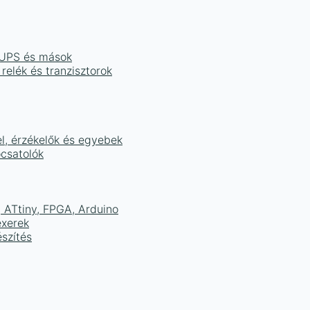
, UPS és mások
 relék és tranzisztorok
el, érzékelők és egyebek
ocsatolók
ATtiny, FPGA, Arduino
exerek
szítés