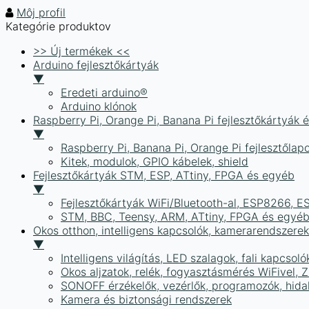
Môj profil
Kategórie produktov
>> Új termékek <<
Arduino fejlesztőkártyák
▼
Eredeti arduino®
Arduino klónok
Raspberry Pi, Orange Pi, Banana Pi fejlesztőkártyák 
▼
Raspberry Pi, Banana Pi, Orange Pi fejlesztőlap
Kitek, modulok, GPIO kábelek, shield
Fejlesztőkártyák STM, ESP, ATtiny, FPGA és egyéb
▼
Fejlesztőkártyák WiFi/Bluetooth-al, ESP8266, 
STM, BBC, Teensy, ARM, ATtiny, FPGA és egyé
Okos otthon, intelligens kapcsolók, kamerarendszer
▼
Intelligens világítás, LED szalagok, fali kapcsoló
Okos aljzatok, relék, fogyasztásmérés WiFivel,
SONOFF érzékelők, vezérlők, programozók, hid
Kamera és biztonsági rendszerek