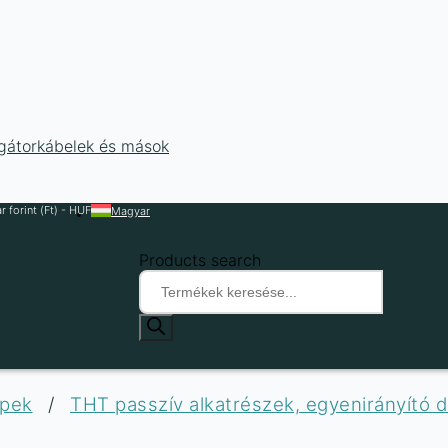
ligátorkábelek és mások
 forint (Ft) - HUF
Magyar
Products search
ipek
/
THT passzív alkatrészek, egyenirányító 