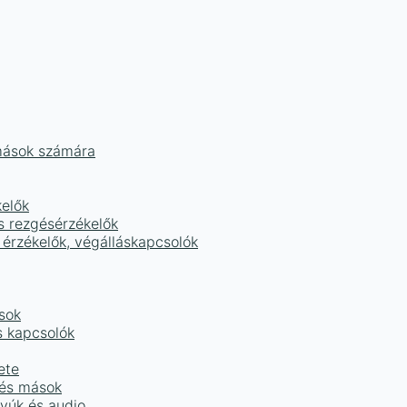
mások számára
kelők
s rezgésérzékelők
 érzékelők, végálláskapcsolók
sok
s kapcsolók
ete
 és mások
tyúk és audio