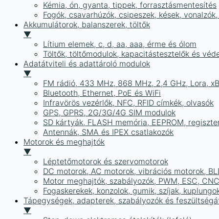
Kémia, ón, gyanta, tippek, forrasztásmentesítés
Fogók, csavarhúzók, csipeszek, kések, vonalzók,
Akkumulátorok, balanszerek, töltők
▼
Lítium elemek, c, d, aa, aaa, érme és ólom
Töltők, töltőmodulok, kapacitástesztelők és vé
Adatátviteli és adattároló modulok
▼
FM rádió, 433 MHz, 868 MHz, 2,4 GHz, Lora, x
Bluetooth, Ethernet, PoE és WiFi
Infravörös vezérlők, NFC, RFID címkék, olvasók
GPS, GPRS, 2G/3G/4G SIM modulok
SD kártyák, FLASH memória, EEPROM, regiszte
Antennák, SMA és IPEX csatlakozók
Motorok és meghajtók
▼
Léptetőmotorok és szervomotorok
DC motorok, AC motorok, vibrációs motorok, B
Motor meghajtók, szabályozók, PWM, ESC, CNC
Fogaskerekek, konzolok, gumik, szíjak, kuplungo
Tápegységek, adapterek, szabályozók és feszültségát
▼