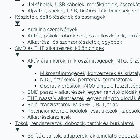
Jelkábelek, USB kábelek, mérőkábelek, összekö
Aljzatok, socket, USB, DC005, tűk, bilincsek, 
Készletek, építőkészletek és csomagok
▼
Arduino szerelvények
Autók, pókok, robotkezek, oszcilloszkópok, forr
Alkatrész- és szenzorkészletek, egyebek
SMD és THT alkatrészek, külön chipek
▼
Aktív áramkörök, mikroszámítógépek, NTC, érzék
▼
Mikroszámítógépek, konverterek és kristál
NTC, érzékelők, perifériák, termisztorok
Operatív erősítők, 7400 chipek, feszülts
SMD passzív alkatrészek, egyenirányító diódák
THT passzív alkatrészek, egyenirányító diódák 
Relé, tranzisztorok, MOSFET, BJT, triac
Potenciométerek, kódolók, csatlakozók, kapcsol
Alkatrészkészletek
Tokok, rendszerezők, dobozok, tartók és burkolatok
▼
Borítók, tartók, adapterek, akkumulátordobozok é