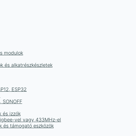
és modulok
ok és alkatrészkészletek
ESP12, ESP32
b
ek, SONOFF
k és izzók
 Zigbee-vel vagy 433MHz-el
ak és támogató eszközök