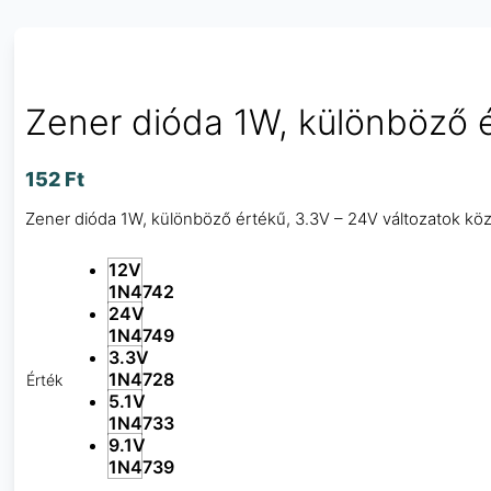
Zener dióda 1W, különböző 
152
Ft
Zener dióda 1W, különböző értékű, 3.3V – 24V változatok köz
12V
1N4742
24V
1N4749
3.3V
1N4728
Érték
5.1V
1N4733
9.1V
1N4739