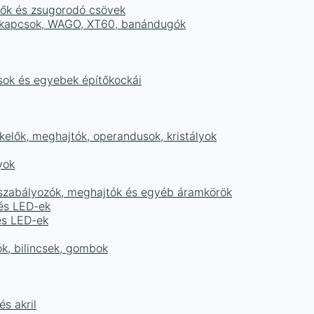
tők és zsugorodó csövek
sorkapcsok, WAGO, XT60, banándugók
ások és egyebek építőkockái
elők, meghajtók, operandusok, kristályok
yok
égszabályozók, meghajtók és egyéb áramkörök
 és LED-ek
és LED-ek
ók, bilincsek, gombok
s akril