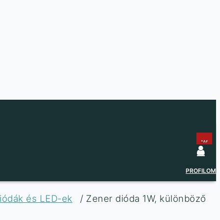
...
...
PROFILOM
diódák és LED-ek
/ Zener dióda 1W, különböző