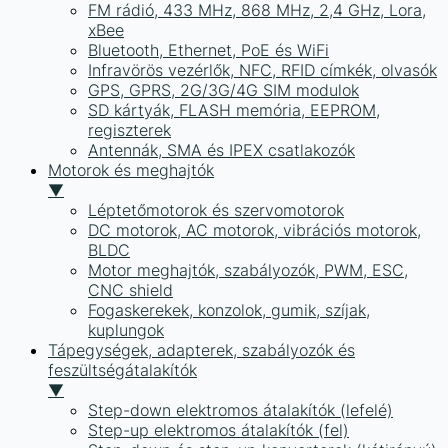
FM rádió, 433 MHz, 868 MHz, 2,4 GHz, Lora,
xBee
Bluetooth, Ethernet, PoE és WiFi
Infravörös vezérlők, NFC, RFID címkék, olvasók
GPS, GPRS, 2G/3G/4G SIM modulok
SD kártyák, FLASH memória, EEPROM,
regiszterek
Antennák, SMA és IPEX csatlakozók
Motorok és meghajtók
▼
Léptetőmotorok és szervomotorok
DC motorok, AC motorok, vibrációs motorok,
BLDC
Motor meghajtók, szabályozók, PWM, ESC,
CNC shield
Fogaskerekek, konzolok, gumik, szíjak,
kuplungok
Tápegységek, adapterek, szabályozók és
feszültségátalakítók
▼
Step-down elektromos átalakítók (lefelé)
Step-up elektromos átalakítók (fel)