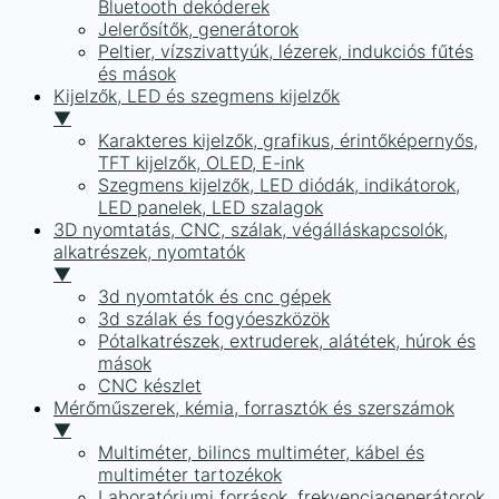
Bluetooth dekóderek
Jelerősítők, generátorok
Peltier, vízszivattyúk, lézerek, indukciós fűtés
és mások
Kijelzők, LED és szegmens kijelzők
▼
Karakteres kijelzők, grafikus, érintőképernyős,
TFT kijelzők, OLED, E-ink
Szegmens kijelzők, LED diódák, indikátorok,
LED panelek, LED szalagok
3D nyomtatás, CNC, szálak, végálláskapcsolók,
alkatrészek, nyomtatók
▼
3d nyomtatók és cnc gépek
3d szálak és fogyóeszközök
Pótalkatrészek, extruderek, alátétek, húrok és
mások
CNC készlet
Mérőműszerek, kémia, forrasztók és szerszámok
▼
Multiméter, bilincs multiméter, kábel és
multiméter tartozékok
Laboratóriumi források, frekvenciagenerátorok,