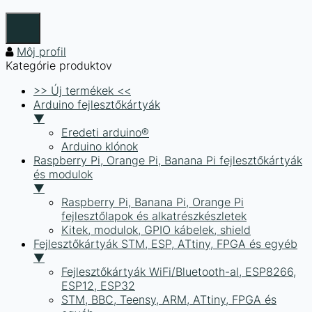
Môj profil
Kategórie produktov
>> Új termékek <<
Arduino fejlesztőkártyák
▼
Eredeti arduino®
Arduino klónok
Raspberry Pi, Orange Pi, Banana Pi fejlesztőkártyák
és modulok
▼
Raspberry Pi, Banana Pi, Orange Pi
fejlesztőlapok és alkatrészkészletek
Kitek, modulok, GPIO kábelek, shield
Fejlesztőkártyák STM, ESP, ATtiny, FPGA és egyéb
▼
Fejlesztőkártyák WiFi/Bluetooth-al, ESP8266,
ESP12, ESP32
STM, BBC, Teensy, ARM, ATtiny, FPGA és