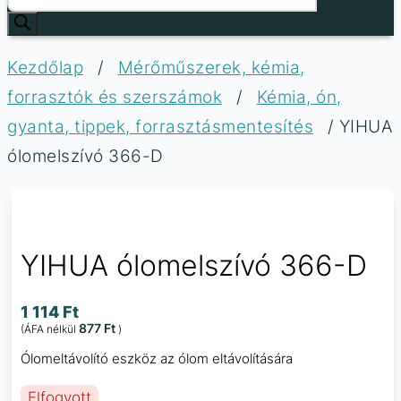
Kezdőlap
/
Mérőműszerek, kémia,
forrasztók és szerszámok
/
Kémia, ón,
gyanta, tippek, forrasztásmentesítés
/ YIHUA
ólomelszívó 366-D
YIHUA ólomelszívó 366-D
1 114
Ft
877
Ft
(ÁFA nélkül
)
Ólomeltávolító eszköz az ólom eltávolítására
Elfogyott