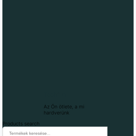
Techfun
Az Ön ötlete, a mi
hardverünk
Products search