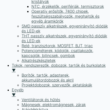
kristályok
NTC, érzékelők, perifériák, termisztorok
Operatív erősítők, 7400 chipek,
feszültségszabályozók, meghajtók és
egyéb áramkörök
SMD passzív alkatrészek, egyenirányító diódák
és LED-ek
THT passzív alkatrészek, egyenirányító diódák
és LED-ek
Relé, tranzisztorok, MOSFET, BJT, triac
Potenciométerek, kódolók, csatlakozók,
kapcsolók, bilincsek, gombok
Alkatrészkészletek
Tokok, rendszerezők, dobozok, tartók és burkolatok
▼
Borítók, tartók, adapterek,
akkumulátordobozok és akril
Projektdobozok, szervezők, aktatáskák
Egyéb
▼
Ventilátorok és hűtés
Mágnesek, elektromágnesek, zárak
Ajándékkártya