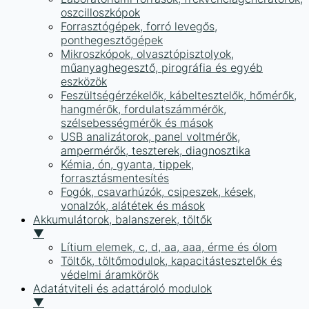
oszcilloszkópok
Forrasztógépek, forró levegős,
ponthegesztőgépek
Mikroszkópok, olvasztópisztolyok,
műanyaghegesztő, pirográfia és egyéb
eszközök
Feszültségérzékelők, kábeltesztelők, hőmérők,
hangmérők, fordulatszámmérők,
szélsebességmérők és mások
USB analizátorok, panel voltmérők,
ampermérők, teszterek, diagnosztika
Kémia, ón, gyanta, tippek,
forrasztásmentesítés
Fogók, csavarhúzók, csipeszek, kések,
vonalzók, alátétek és mások
Akkumulátorok, balanszerek, töltők
▼
Lítium elemek, c, d, aa, aaa, érme és ólom
Töltők, töltőmodulok, kapacitástesztelők és
védelmi áramkörök
Adatátviteli és adattároló modulok
▼