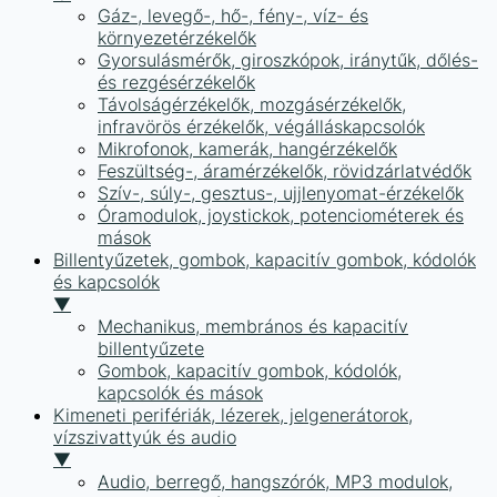
Gáz-, levegő-, hő-, fény-, víz- és
környezetérzékelők
Gyorsulásmérők, giroszkópok, iránytűk, dőlés-
és rezgésérzékelők
Távolságérzékelők, mozgásérzékelők,
infravörös érzékelők, végálláskapcsolók
Mikrofonok, kamerák, hangérzékelők
Feszültség-, áramérzékelők, rövidzárlatvédők
Szív-, súly-, gesztus-, ujjlenyomat-érzékelők
Óramodulok, joystickok, potenciométerek és
mások
Billentyűzetek, gombok, kapacitív gombok, kódolók
és kapcsolók
▼
Mechanikus, membrános és kapacitív
billentyűzete
Gombok, kapacitív gombok, kódolók,
kapcsolók és mások
Kimeneti perifériák, lézerek, jelgenerátorok,
vízszivattyúk és audio
▼
Audio, berregő, hangszórók, MP3 modulok,