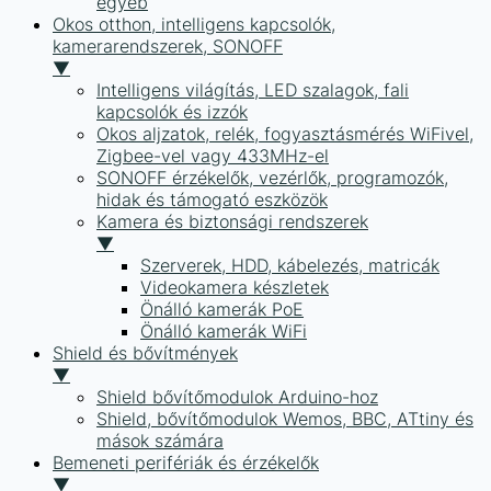
egyéb
Okos otthon, intelligens kapcsolók,
kamerarendszerek, SONOFF
▼
Intelligens világítás, LED szalagok, fali
kapcsolók és izzók
Okos aljzatok, relék, fogyasztásmérés WiFivel,
Zigbee-vel vagy 433MHz-el
SONOFF érzékelők, vezérlők, programozók,
hidak és támogató eszközök
Kamera és biztonsági rendszerek
▼
Szerverek, HDD, kábelezés, matricák
Videokamera készletek
Önálló kamerák PoE
Önálló kamerák WiFi
Shield és bővítmények
▼
Shield bővítőmodulok Arduino-hoz
Shield, bővítőmodulok Wemos, BBC, ATtiny és
mások számára
Bemeneti perifériák és érzékelők
▼