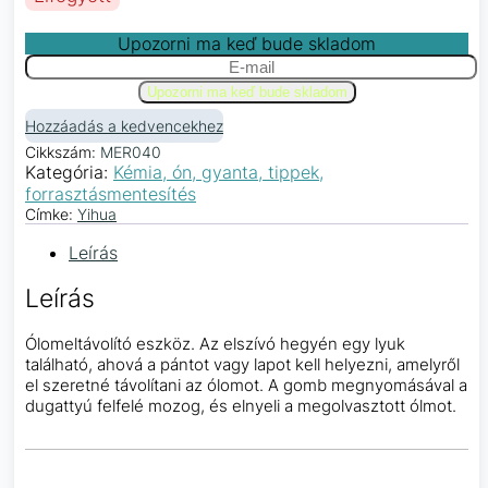
Upozorni ma keď bude skladom
Hozzáadás a kedvencekhez
Cikkszám:
MER040
Kategória:
Kémia, ón, gyanta, tippek,
forrasztásmentesítés
Címke:
Yihua
Leírás
Leírás
Ólomeltávolító eszköz. Az elszívó hegyén egy lyuk
található, ahová a pántot vagy lapot kell helyezni, amelyről
el szeretné távolítani az ólomot. A gomb megnyomásával a
dugattyú felfelé mozog, és elnyeli a megolvasztott ólmot.