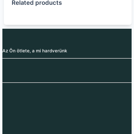
Related products
Az Ön ötlete, a mi hardverünk
YIHUA 858
YIHUYIHUA 853D USB
YIHUA 930-IV faégető
YIHUA 926LED-III 60W
forrólevegős
2A állomás 3 az 1-ben
pirográfiához
hegyes
forrasztópáka kijelző
forrás + hegy + forró
forrasztóállomás
nélkül
levegő