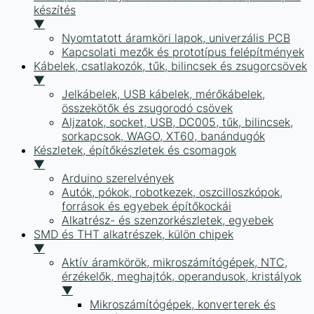
készítés
▼
Nyomtatott áramköri lapok, univerzális PCB
Kapcsolati mezők és prototípus felépítmények
Kábelek, csatlakozók, tűk, bilincsek és zsugorcsövek
▼
Jelkábelek, USB kábelek, mérőkábelek,
összekötők és zsugorodó csövek
Aljzatok, socket, USB, DC005, tűk, bilincsek,
sorkapcsok, WAGO, XT60, banándugók
Készletek, építőkészletek és csomagok
▼
Arduino szerelvények
Autók, pókok, robotkezek, oszcilloszkópok,
források és egyebek építőkockái
Alkatrész- és szenzorkészletek, egyebek
SMD és THT alkatrészek, külön chipek
▼
Aktív áramkörök, mikroszámítógépek, NTC,
érzékelők, meghajtók, operandusok, kristályok
▼
Mikroszámítógépek, konverterek és