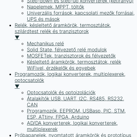
Step-down és step-up konverterek (kétirányú)
Napelemek, MPPT, töltők
Univerzális források, kapcsolati mezők forrásai,
UPS és mások
Relék, késleltető áramkörök, termosztátok,
szilárdtest relék és tranzisztorok
▼
Mechanikus relé
Solid State, félvezető relé modulok
MOSFETek, tranzisztorok és félvezetők
Késleltető áramkörök, termosztátok, relék
WiFivel, érzékelők és egyebek
Programozók, logikai konverterek, multiplexerek,
optocsatolók
▼
Optocsatolók és optoizolációk
Átalakítók USB, UART, I2C, RS485, RS232,
CAN
Programozók, EEPROM, USBasp, PIC, STM,
ESP, ATtiny, FPGA, Arduino
AD/DA konverterek, logikai konverterek,
multiplexerek
Próbapanelek, nyomtatott áramkörök és prototípus