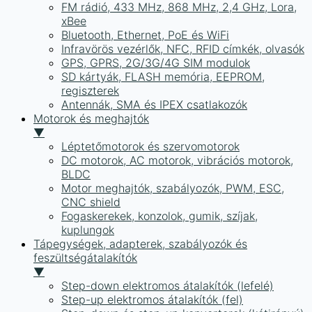
FM rádió, 433 MHz, 868 MHz, 2,4 GHz, Lora,
xBee
Bluetooth, Ethernet, PoE és WiFi
Infravörös vezérlők, NFC, RFID címkék, olvasók
GPS, GPRS, 2G/3G/4G SIM modulok
SD kártyák, FLASH memória, EEPROM,
regiszterek
Antennák, SMA és IPEX csatlakozók
Motorok és meghajtók
▼
Léptetőmotorok és szervomotorok
DC motorok, AC motorok, vibrációs motorok,
BLDC
Motor meghajtók, szabályozók, PWM, ESC,
CNC shield
Fogaskerekek, konzolok, gumik, szíjak,
kuplungok
Tápegységek, adapterek, szabályozók és
feszültségátalakítók
▼
Step-down elektromos átalakítók (lefelé)
Step-up elektromos átalakítók (fel)