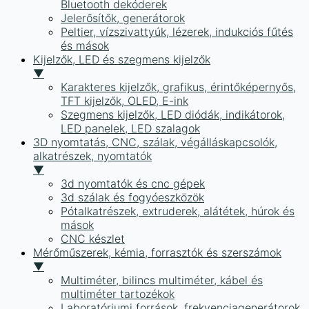
Bluetooth dekóderek
Jelerősítők, generátorok
Peltier, vízszivattyúk, lézerek, indukciós fűtés
és mások
Kijelzők, LED és szegmens kijelzők
▼
Karakteres kijelzők, grafikus, érintőképernyős,
TFT kijelzők, OLED, E-ink
Szegmens kijelzők, LED diódák, indikátorok,
LED panelek, LED szalagok
3D nyomtatás, CNC, szálak, végálláskapcsolók,
alkatrészek, nyomtatók
▼
3d nyomtatók és cnc gépek
3d szálak és fogyóeszközök
Pótalkatrészek, extruderek, alátétek, húrok és
mások
CNC készlet
Mérőműszerek, kémia, forrasztók és szerszámok
▼
Multiméter, bilincs multiméter, kábel és
multiméter tartozékok
Laboratóriumi források, frekvenciagenerátorok,