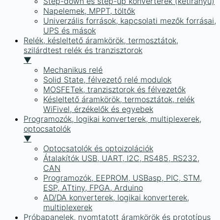
Step-down és step-up konverterek (kétirányú)
Napelemek, MPPT, töltők
Univerzális források, kapcsolati mezők forrásai,
UPS és mások
Relék, késleltető áramkörök, termosztátok,
szilárdtest relék és tranzisztorok
▼
Mechanikus relé
Solid State, félvezető relé modulok
MOSFETek, tranzisztorok és félvezetők
Késleltető áramkörök, termosztátok, relék
WiFivel, érzékelők és egyebek
Programozók, logikai konverterek, multiplexerek,
optocsatolók
▼
Optocsatolók és optoizolációk
Átalakítók USB, UART, I2C, RS485, RS232,
CAN
Programozók, EEPROM, USBasp, PIC, STM,
ESP, ATtiny, FPGA, Arduino
AD/DA konverterek, logikai konverterek,
multiplexerek
Próbapanelek, nyomtatott áramkörök és prototípus