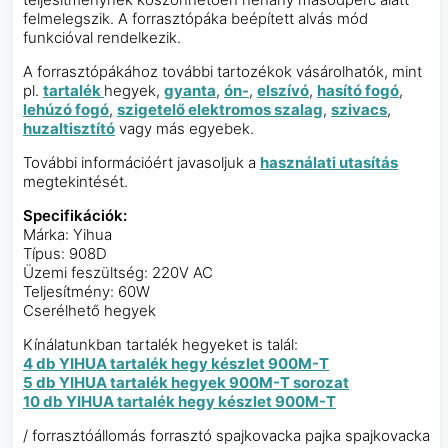
felmelegszik. A forrasztópáka beépített alvás mód
funkcióval rendelkezik.
A forrasztópákához további tartozékok vásárolhatók, mint
pl.
tartalék
hegyek,
gyanta
,
ón-
,
elszívó
,
hasító fogó
,
lehúzó fogó
,
szigetelő elektromos szalag
,
szivacs
,
huzaltisztító
vagy más egyebek.
További információért javasoljuk a
használati utasítás
megtekintését.
Specifikációk:
Márka: Yihua
Típus: 908D
Üzemi feszültség: 220V AC
Teljesítmény: 60W
Cserélhető hegyek
Kínálatunkban tartalék hegyeket is talál:
4 db YIHUA tartalék hegy készlet 900M-T
5 db YIHUA tartalék hegyek 900M-T sorozat
10 db YIHUA tartalék hegy készlet 900M-T
/ forrasztóállomás forrasztó spajkovacka pajka spajkovacka