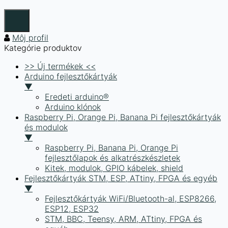
Môj profil
Kategórie produktov
>> Új termékek <<
Arduino fejlesztőkártyák
▼
Eredeti arduino®
Arduino klónok
Raspberry Pi, Orange Pi, Banana Pi fejlesztőkártyák
és modulok
▼
Raspberry Pi, Banana Pi, Orange Pi
fejlesztőlapok és alkatrészkészletek
Kitek, modulok, GPIO kábelek, shield
Fejlesztőkártyák STM, ESP, ATtiny, FPGA és egyéb
▼
Fejlesztőkártyák WiFi/Bluetooth-al, ESP8266,
ESP12, ESP32
STM, BBC, Teensy, ARM, ATtiny, FPGA és