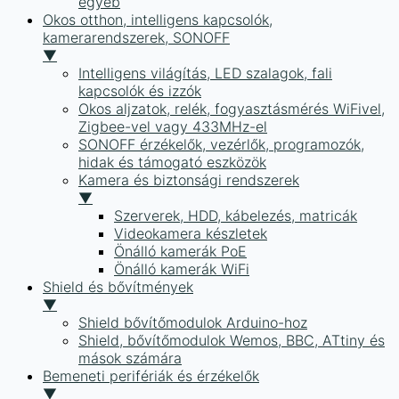
egyéb
Okos otthon, intelligens kapcsolók,
kamerarendszerek, SONOFF
▼
Intelligens világítás, LED szalagok, fali
kapcsolók és izzók
Okos aljzatok, relék, fogyasztásmérés WiFivel,
Zigbee-vel vagy 433MHz-el
SONOFF érzékelők, vezérlők, programozók,
hidak és támogató eszközök
Kamera és biztonsági rendszerek
▼
Szerverek, HDD, kábelezés, matricák
Videokamera készletek
Önálló kamerák PoE
Önálló kamerák WiFi
Shield és bővítmények
▼
Shield bővítőmodulok Arduino-hoz
Shield, bővítőmodulok Wemos, BBC, ATtiny és
mások számára
Bemeneti perifériák és érzékelők
▼