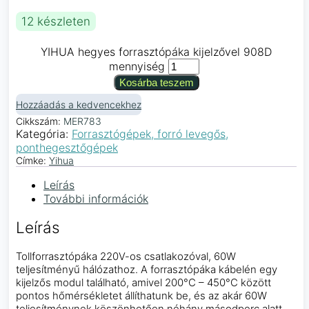
12 készleten
YIHUA hegyes forrasztópáka kijelzővel 908D
mennyiség
Kosárba teszem
Hozzáadás a kedvencekhez
Cikkszám:
MER783
Kategória:
Forrasztógépek, forró levegős,
ponthegesztőgépek
Címke:
Yihua
Leírás
További információk
Leírás
Tollforrasztópáka 220V-os csatlakozóval, 60W
teljesítményű hálózathoz. A forrasztópáka kábelén egy
kijelzős modul található, amivel 200°C – 450°C között
pontos hőmérsékletet állíthatunk be, és az akár 60W
teljesítménynek köszönhetően néhány másodperc alatt