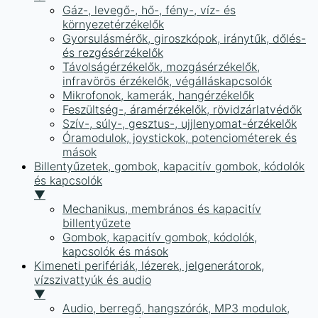
Gáz-, levegő-, hő-, fény-, víz- és
környezetérzékelők
Gyorsulásmérők, giroszkópok, iránytűk, dőlés-
és rezgésérzékelők
Távolságérzékelők, mozgásérzékelők,
infravörös érzékelők, végálláskapcsolók
Mikrofonok, kamerák, hangérzékelők
Feszültség-, áramérzékelők, rövidzárlatvédők
Szív-, súly-, gesztus-, ujjlenyomat-érzékelők
Óramodulok, joystickok, potenciométerek és
mások
Billentyűzetek, gombok, kapacitív gombok, kódolók
és kapcsolók
▼
Mechanikus, membrános és kapacitív
billentyűzete
Gombok, kapacitív gombok, kódolók,
kapcsolók és mások
Kimeneti perifériák, lézerek, jelgenerátorok,
vízszivattyúk és audio
▼
Audio, berregő, hangszórók, MP3 modulok,