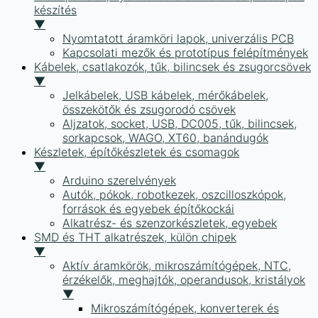
készítés
▼
Nyomtatott áramköri lapok, univerzális PCB
Kapcsolati mezők és prototípus felépítmények
Kábelek, csatlakozók, tűk, bilincsek és zsugorcsövek
▼
Jelkábelek, USB kábelek, mérőkábelek,
összekötők és zsugorodó csövek
Aljzatok, socket, USB, DC005, tűk, bilincsek,
sorkapcsok, WAGO, XT60, banándugók
Készletek, építőkészletek és csomagok
▼
Arduino szerelvények
Autók, pókok, robotkezek, oszcilloszkópok,
források és egyebek építőkockái
Alkatrész- és szenzorkészletek, egyebek
SMD és THT alkatrészek, külön chipek
▼
Aktív áramkörök, mikroszámítógépek, NTC,
érzékelők, meghajtók, operandusok, kristályok
▼
Mikroszámítógépek, konverterek és