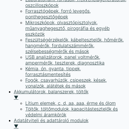
oszcilloszkópok
Forrasztógépek, forró levegős,
ponthegesztőgépek
Mikroszkópok, olvasztópisztolyok,
műanyaghegesztő, pirográfia és egyéb
eszközök
Feszültségérzékelők, kábeltesztelők, hőmérők,
hangmérők, fordulatszámmérők,
szélsebességmérők és mások
USB analizátorok, panel voltmérők,
ampermérők, teszterek, diagnosztika
Kémia, ón, gyanta, tippek,
forrasztásmentesítés
Fogók, csavarhúzók, csipeszek, kések,
vonalzók, alátétek és mások
Akkumulátorok, balanszerek, töltők
▼
Lítium elemek, c, d, aa, aaa, érme és ólom
Töltők, töltőmodulok, kapacitástesztelők és
védelmi áramkörök
Adatátviteli és adattároló modulok
▼