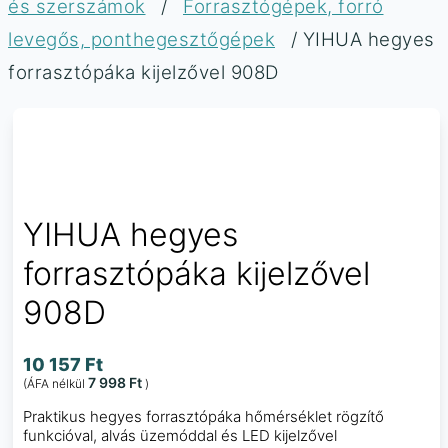
és szerszámok
/
Forrasztógépek, forró
levegős, ponthegesztőgépek
/ YIHUA hegyes
forrasztópáka kijelzővel 908D
YIHUA hegyes
forrasztópáka kijelzővel
908D
10 157
Ft
7 998
Ft
(ÁFA nélkül
)
Praktikus hegyes forrasztópáka hőmérséklet rögzítő
funkcióval, alvás üzemóddal és LED kijelzővel