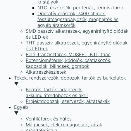
kristályok
NTC, érzékelők, perifériák, termisztorok
Operatív erősítők, 7400 chipek,
feszültségszabályozók, meghajtók és
egyéb áramkörök
SMD passzív alkatrészek, egyenirányító diódák
és LED-ek
THT passzív alkatrészek, egyenirányító diódák
és LED-ek
Relé, tranzisztorok, MOSFET, BJT, triac
Potenciométerek, kódolók, csatlakozók,
kapcsolók, bilincsek, gombok
Alkatrészkészletek
Tokok, rendszerezők, dobozok, tartók és burkolatok
▼
Borítók, tartók, adapterek,
akkumulátordobozok és akril
Projektdobozok, szervezők, aktatáskák
Egyéb
▼
Ventilátorok és hűtés
Mágnesek, elektromágnesek, zárak
Ajándékkártya