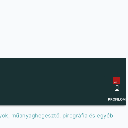
...
...
PROFILOM
lyok, műanyaghegesztő, pirográfia és egyéb