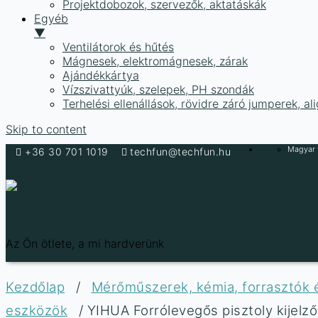
Projektdobozok, szervezők, aktatáskák
Egyéb
▼
Ventilátorok és hűtés
Mágnesek, elektromágnesek, zárak
Ajándékkártya
Vízszivattyúk, szelepek, PH szondák
Terhelési ellenállások, rövidre záró jumperek, a
Skip to content
Magyar f
+36 30 701 1019
techfun@techfun.hu
Techfun
Az Ön ötlete, a mi hardverünk
Kezdőlap
/
Mérőműszerek, kémia, forrasztók
eszközök
/ YIHUA Forrólevegős pisztoly kijelz