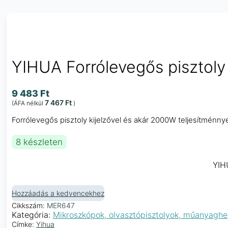
YIHUA Forrólevegős pisztoly
9 483
Ft
7 467
Ft
(ÁFA nélkül
)
Forrólevegős pisztoly kijelzővel és akár 2000W teljesítménny
8 készleten
YIH
Hozzáadás a kedvencekhez
Cikkszám:
MER647
Kategória:
Mikroszkópok, olvasztópisztolyok, műanyaghe
Címke:
Yihua