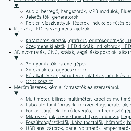
▼
Audio, berregő, hangszórók, MP3 modulok, Blue
Jelerősítők, generátorok
Peltier, vízszivattyúk, lézerek, indukciós fűtés 
Kijelzők, LED és szegmens kijelzők
▼
Karakteres kijelzők, grafikus, érintőképernyős, T
Szegmens kijelzők, LED diódák, indikátorok, LE
3D nyomtatás, CNC, szálak, végálláskapcsolók, alkat
▼
3d nyomtatók és cnc gépek
3d szálak és fogyóeszközök
Pótalkatrészek, extruderek, alátétek, húrok és 
CNC készlet
Mérőműszerek, kémia, forrasztók és szerszámok
▼
Multiméter, bilincs multiméter, kábel és multimé
Laboratóriumi források, frekvenciagenerátorok, 
Forrasztógépek, forró levegős, ponthegesztőgé
Mikroszkópok, olvasztópisztolyok, műanyaghege
Feszültségérzékelők, kábeltesztelők, hőmérők,
USB analizátorok, panel voltmérők, ampermérők,