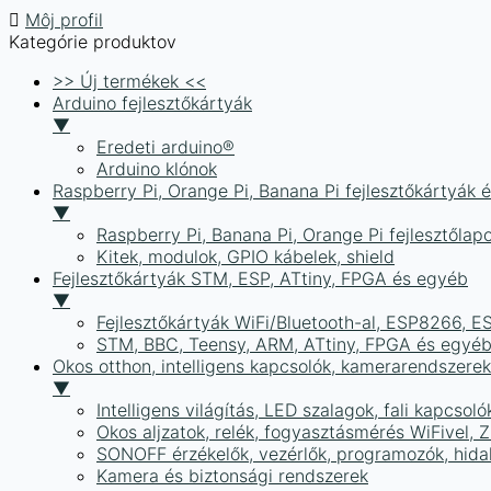
Môj profil
Kategórie produktov
>> Új termékek <<
Arduino fejlesztőkártyák
▼
Eredeti arduino®
Arduino klónok
Raspberry Pi, Orange Pi, Banana Pi fejlesztőkártyák 
▼
Raspberry Pi, Banana Pi, Orange Pi fejlesztőlap
Kitek, modulok, GPIO kábelek, shield
Fejlesztőkártyák STM, ESP, ATtiny, FPGA és egyéb
▼
Fejlesztőkártyák WiFi/Bluetooth-al, ESP8266, 
STM, BBC, Teensy, ARM, ATtiny, FPGA és egyé
Okos otthon, intelligens kapcsolók, kamerarendszer
▼
Intelligens világítás, LED szalagok, fali kapcsoló
Okos aljzatok, relék, fogyasztásmérés WiFivel,
SONOFF érzékelők, vezérlők, programozók, hid
Kamera és biztonsági rendszerek