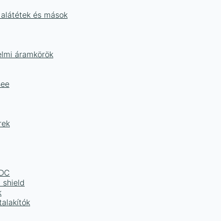
 alátétek és mások
delmi áramkörök
Bee
rek
LDC
 shield
k
alakítók