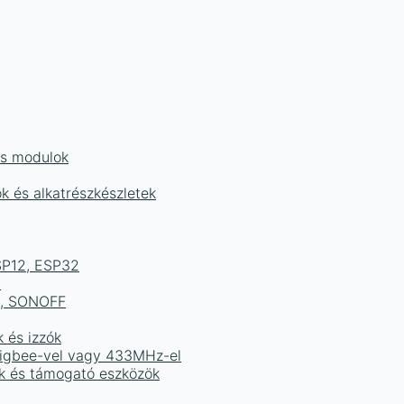
és modulok
ok és alkatrészkészletek
ESP12, ESP32
b
ek, SONOFF
k és izzók
 Zigbee-vel vagy 433MHz-el
ak és támogató eszközök