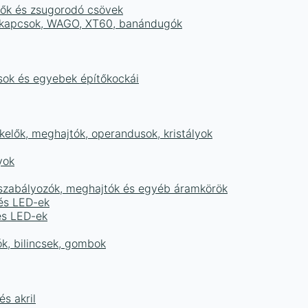
tők és zsugorodó csövek
sorkapcsok, WAGO, XT60, banándugók
ások és egyebek építőkockái
elők, meghajtók, operandusok, kristályok
yok
égszabályozók, meghajtók és egyéb áramkörök
 és LED-ek
és LED-ek
ók, bilincsek, gombok
s akril