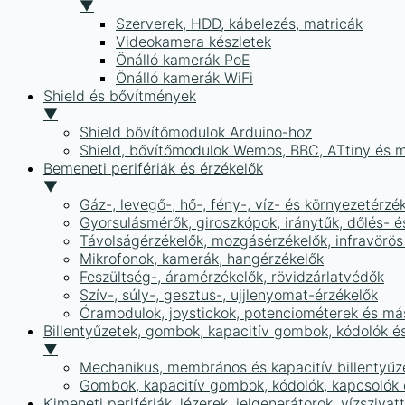
▼
Szerverek, HDD, kábelezés, matricák
Videokamera készletek
Önálló kamerák PoE
Önálló kamerák WiFi
Shield és bővítmények
▼
Shield bővítőmodulok Arduino-hoz
Shield, bővítőmodulok Wemos, BBC, ATtiny és 
Bemeneti perifériák és érzékelők
▼
Gáz-, levegő-, hő-, fény-, víz- és környezetérzé
Gyorsulásmérők, giroszkópok, iránytűk, dőlés- é
Távolságérzékelők, mozgásérzékelők, infravörös
Mikrofonok, kamerák, hangérzékelők
Feszültség-, áramérzékelők, rövidzárlatvédők
Szív-, súly-, gesztus-, ujjlenyomat-érzékelők
Óramodulok, joystickok, potenciométerek és má
Billentyűzetek, gombok, kapacitív gombok, kódolók é
▼
Mechanikus, membrános és kapacitív billentyűz
Gombok, kapacitív gombok, kódolók, kapcsolók
Kimeneti perifériák, lézerek, jelgenerátorok, vízszivat