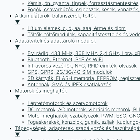
Kémia, ón, gyanta, tippek, forrasztásmentesítés
Fogók, csavarhúzók, csipeszek, kések, vonalzók,
Akkumulátorok, balanszerek, töltők
▼
Lítium elemek, c, d, aa, aaa, érme és ólom
Töltők, töltőmodulok, kapacitástesztelők és vé
Adatátviteli és adattároló modulok
▼
FM rádió, 433 MHz, 868 MHz, 2,4 GHz, Lora, x
Bluetooth, Ethernet, PoE és WiFi
Infravörös vezérlők, NFC, RFID címkék, olvasók
GPS, GPRS, 2G/3G/4G SIM modulok
SD kártyák, FLASH memória, EEPROM, regiszte
Antennák, SMA és IPEX csatlakozók
Motorok és meghajtók
▼
Léptetőmotorok és szervomotorok
DC motorok, AC motorok, vibrációs motorok, B
Motor meghajtók, szabályozók, PWM, ESC, CNC
Fogaskerekek, konzolok, gumik, szíjak, kuplungo
Tápegységek, adapterek, szabályozók és feszültségát
▼