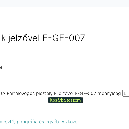
 kijelzővel F-GF-007
el
UA Forrólevegős pisztoly kijelzővel F-GF-007 mennyiség
Kosárba teszem
gesztő, pirográfia és egyéb eszközök