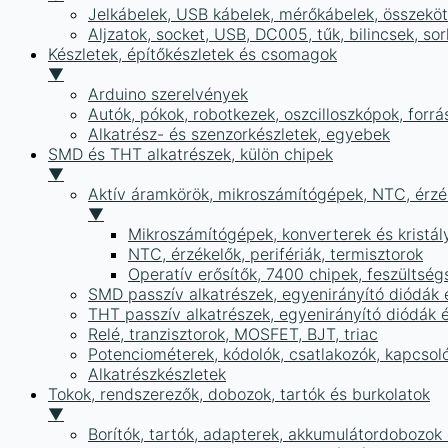
Jelkábelek, USB kábelek, mérőkábelek, összekö
Aljzatok, socket, USB, DC005, tűk, bilincsek, 
Készletek, építőkészletek és csomagok
▼
Arduino szerelvények
Autók, pókok, robotkezek, oszcilloszkópok, forr
Alkatrész- és szenzorkészletek, egyebek
SMD és THT alkatrészek, külön chipek
▼
Aktív áramkörök, mikroszámítógépek, NTC, érzék
▼
Mikroszámítógépek, konverterek és kristál
NTC, érzékelők, perifériák, termisztorok
Operatív erősítők, 7400 chipek, feszülts
SMD passzív alkatrészek, egyenirányító diódák
THT passzív alkatrészek, egyenirányító diódák 
Relé, tranzisztorok, MOSFET, BJT, triac
Potenciométerek, kódolók, csatlakozók, kapcsol
Alkatrészkészletek
Tokok, rendszerezők, dobozok, tartók és burkolatok
▼
Borítók, tartók, adapterek, akkumulátordobozok é