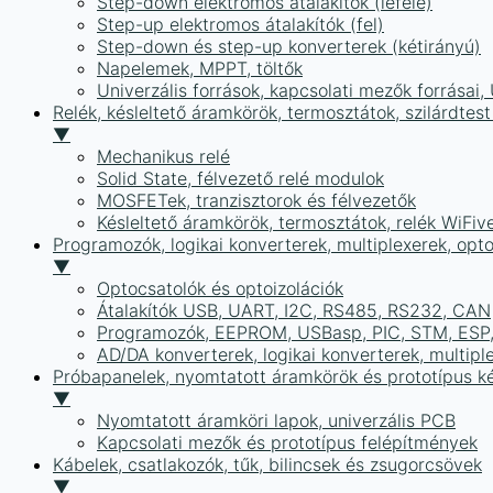
Step-down elektromos átalakítók (lefelé)
Step-up elektromos átalakítók (fel)
Step-down és step-up konverterek (kétirányú)
Napelemek, MPPT, töltők
Univerzális források, kapcsolati mezők forrásai
Relék, késleltető áramkörök, termosztátok, szilárdtest
▼
Mechanikus relé
Solid State, félvezető relé modulok
MOSFETek, tranzisztorok és félvezetők
Késleltető áramkörök, termosztátok, relék WiFiv
Programozók, logikai konverterek, multiplexerek, opt
▼
Optocsatolók és optoizolációk
Átalakítók USB, UART, I2C, RS485, RS232, CAN
Programozók, EEPROM, USBasp, PIC, STM, ESP, 
AD/DA konverterek, logikai konverterek, multipl
Próbapanelek, nyomtatott áramkörök és prototípus ké
▼
Nyomtatott áramköri lapok, univerzális PCB
Kapcsolati mezők és prototípus felépítmények
Kábelek, csatlakozók, tűk, bilincsek és zsugorcsövek
▼