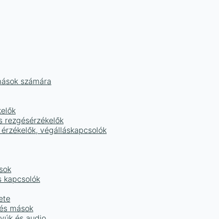
mások számára
kelők
s rezgésérzékelők
 érzékelők, végálláskapcsolók
sok
s kapcsolók
ete
 és mások
tyúk és audio