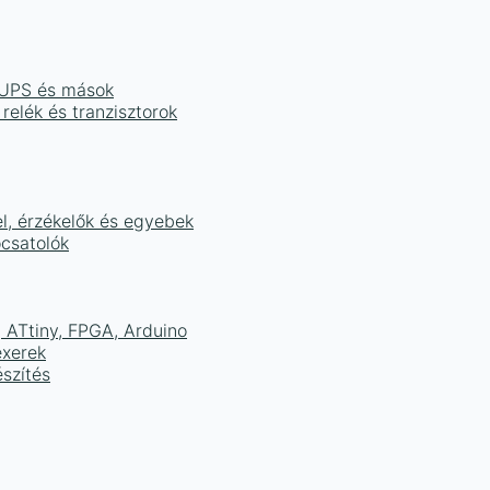
, UPS és mások
 relék és tranzisztorok
el, érzékelők és egyebek
ocsatolók
ATtiny, FPGA, Arduino
exerek
szítés