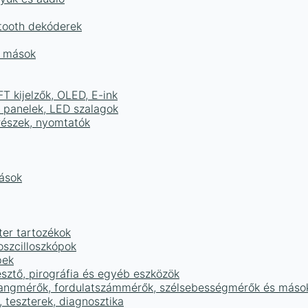
tooth dekóderek
és mások
FT kijelzők, OLED, E-ink
D panelek, LED szalagok
részek, nyomtatók
mások
ter tartozékok
oszcilloszkópok
pek
sztő, pirográfia és egyéb eszközök
 hangmérők, fordulatszámmérők, szélsebességmérők és máso
 teszterek, diagnosztika