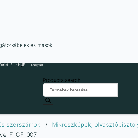
ligátorkábelek és mások
orint (Ft) - HUF
Magyar
Products search
 és szerszámok
/
Mikroszkópok, olvasztópiszto
ővel F-GF-007