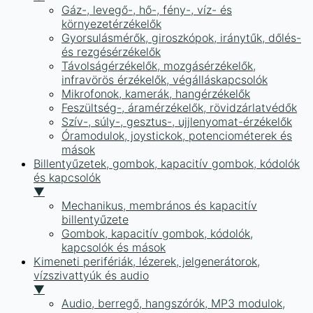
Gáz-, levegő-, hő-, fény-, víz- és
környezetérzékelők
Gyorsulásmérők, giroszkópok, iránytűk, dőlés-
és rezgésérzékelők
Távolságérzékelők, mozgásérzékelők,
infravörös érzékelők, végálláskapcsolók
Mikrofonok, kamerák, hangérzékelők
Feszültség-, áramérzékelők, rövidzárlatvédők
Szív-, súly-, gesztus-, ujjlenyomat-érzékelők
Óramodulok, joystickok, potenciométerek és
mások
Billentyűzetek, gombok, kapacitív gombok, kódolók
és kapcsolók
▼
Mechanikus, membrános és kapacitív
billentyűzete
Gombok, kapacitív gombok, kódolók,
kapcsolók és mások
Kimeneti perifériák, lézerek, jelgenerátorok,
vízszivattyúk és audio
▼
Audio, berregő, hangszórók, MP3 modulok,