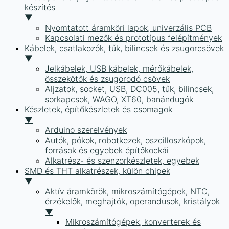
készítés
▼
Nyomtatott áramköri lapok, univerzális PCB
Kapcsolati mezők és prototípus felépítmények
Kábelek, csatlakozók, tűk, bilincsek és zsugorcsövek
▼
Jelkábelek, USB kábelek, mérőkábelek,
összekötők és zsugorodó csövek
Aljzatok, socket, USB, DC005, tűk, bilincsek,
sorkapcsok, WAGO, XT60, banándugók
Készletek, építőkészletek és csomagok
▼
Arduino szerelvények
Autók, pókok, robotkezek, oszcilloszkópok,
források és egyebek építőkockái
Alkatrész- és szenzorkészletek, egyebek
SMD és THT alkatrészek, külön chipek
▼
Aktív áramkörök, mikroszámítógépek, NTC,
érzékelők, meghajtók, operandusok, kristályok
▼
Mikroszámítógépek, konverterek és