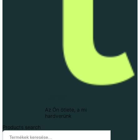
Techfun
Az Ön ötlete, a mi
hardverünk
Products search