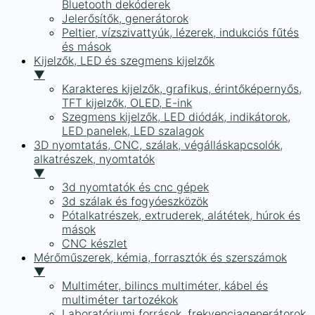
Bluetooth dekóderek
Jelerősítők, generátorok
Peltier, vízszivattyúk, lézerek, indukciós fűtés
és mások
Kijelzők, LED és szegmens kijelzők
▼
Karakteres kijelzők, grafikus, érintőképernyős,
TFT kijelzők, OLED, E-ink
Szegmens kijelzők, LED diódák, indikátorok,
LED panelek, LED szalagok
3D nyomtatás, CNC, szálak, végálláskapcsolók,
alkatrészek, nyomtatók
▼
3d nyomtatók és cnc gépek
3d szálak és fogyóeszközök
Pótalkatrészek, extruderek, alátétek, húrok és
mások
CNC készlet
Mérőműszerek, kémia, forrasztók és szerszámok
▼
Multiméter, bilincs multiméter, kábel és
multiméter tartozékok
Laboratóriumi források, frekvenciagenerátorok,