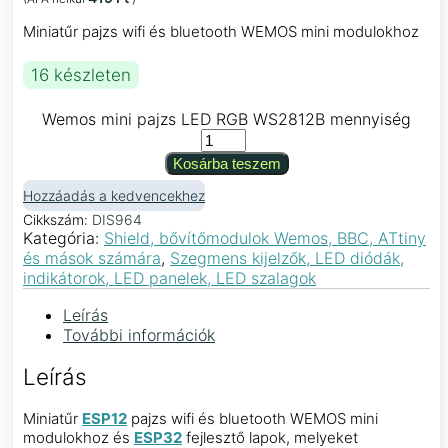
Miniatűr pajzs wifi és bluetooth WEMOS mini modulokhoz
16 készleten
Wemos mini pajzs LED RGB WS2812B mennyiség
Kosárba teszem
Hozzáadás a kedvencekhez
Cikkszám:
DIS964
Kategória:
Shield, bővítőmodulok Wemos, BBC, ATtiny
és mások számára
,
Szegmens kijelzők, LED diódák,
indikátorok, LED panelek, LED szalagok
Leírás
További információk
Leírás
Miniatűr
ESP12
pajzs wifi és bluetooth WEMOS mini
modulokhoz és
ESP32
fejlesztő lapok, melyeket