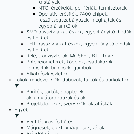
kristályok
NTC, érzékelők, perifériák, termisztorok
Operatív erősítők, 7400 chipek,
feszültségszabályozók, meghajtók és
egyéb áramkörök
SMD passzív alkatrészek, egyenirányító diódák
és LED-ek
THT passzív alkatrészek, egyenirányító diódák
és LED-ek
Relé, tranzisztorok, MOSFET, BJT, triac
Potenciométerek, kódolók, csatlakozók,
kapcsolók, bilincsek, gombok
Alkatrészkészletek
Tokok, rendszerezők, dobozok, tartók és burkolatok
▼
Borítók, tartók, adapterek,
akkumulátordobozok és akril
Projektdobozok, szervezők, aktatáskák
Egyéb
▼
Ventilátorok és hűtés
Mágnesek, elektromágnesek, zárak
Ajándékkártya