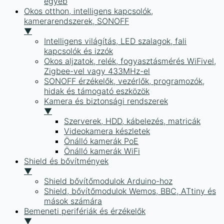
egyéb
Okos otthon, intelligens kapcsolók,
kamerarendszerek, SONOFF
▼
Intelligens világítás, LED szalagok, fali
kapcsolók és izzók
Okos aljzatok, relék, fogyasztásmérés WiFivel,
Zigbee-vel vagy 433MHz-el
SONOFF érzékelők, vezérlők, programozók,
hidak és támogató eszközök
Kamera és biztonsági rendszerek
▼
Szerverek, HDD, kábelezés, matricák
Videokamera készletek
Önálló kamerák PoE
Önálló kamerák WiFi
Shield és bővítmények
▼
Shield bővítőmodulok Arduino-hoz
Shield, bővítőmodulok Wemos, BBC, ATtiny és
mások számára
Bemeneti perifériák és érzékelők
▼