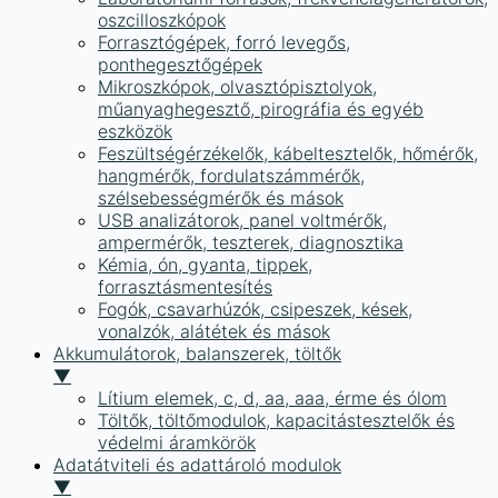
oszcilloszkópok
Forrasztógépek, forró levegős,
ponthegesztőgépek
Mikroszkópok, olvasztópisztolyok,
műanyaghegesztő, pirográfia és egyéb
eszközök
Feszültségérzékelők, kábeltesztelők, hőmérők,
hangmérők, fordulatszámmérők,
szélsebességmérők és mások
USB analizátorok, panel voltmérők,
ampermérők, teszterek, diagnosztika
Kémia, ón, gyanta, tippek,
forrasztásmentesítés
Fogók, csavarhúzók, csipeszek, kések,
vonalzók, alátétek és mások
Akkumulátorok, balanszerek, töltők
▼
Lítium elemek, c, d, aa, aaa, érme és ólom
Töltők, töltőmodulok, kapacitástesztelők és
védelmi áramkörök
Adatátviteli és adattároló modulok
▼