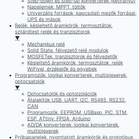
Step-down és step-up konverterek (kétirányú)
Napelemek, MPPT, töltők
Univerzális források, kapcsolati mezők forrásai,
UPS és mások
Relék, késleltető áramkörök, termosztátok,
szilárdtest relék és tranzisztorok
▼
Mechanikus relé
Solid State, félvezető relé modulok
MOSFETek, tranzisztorok és félvezetők
Késleltető áramkörök, termosztátok, relék
WiFivel, érzékelők és egyebek
Programozók, logikai konverterek, multiplexerek,
optocsatolók
▼
Optocsatolók és optoizolációk
Átalakítók USB, UART, I2C, RS485, RS232,
CAN
Programozók, EEPROM, USBasp, PIC, STM,
ESP, ATtiny, FPGA, Arduino
AD/DA konverterek, logikai konverterek,
multiplexerek
Próbapanelek, nyomtatott áramkörök és prototípus