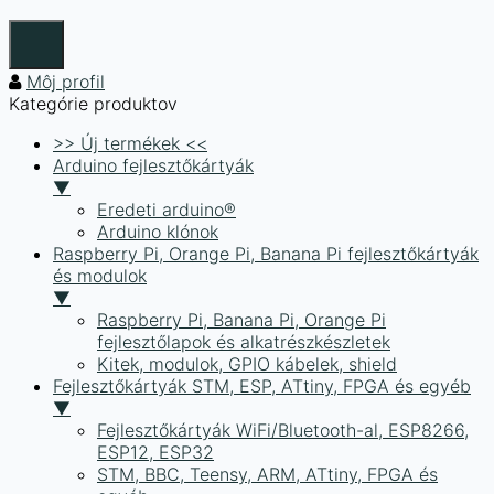
Môj profil
Kategórie produktov
>> Új termékek <<
Arduino fejlesztőkártyák
▼
Eredeti arduino®
Arduino klónok
Raspberry Pi, Orange Pi, Banana Pi fejlesztőkártyák
és modulok
▼
Raspberry Pi, Banana Pi, Orange Pi
fejlesztőlapok és alkatrészkészletek
Kitek, modulok, GPIO kábelek, shield
Fejlesztőkártyák STM, ESP, ATtiny, FPGA és egyéb
▼
Fejlesztőkártyák WiFi/Bluetooth-al, ESP8266,
ESP12, ESP32
STM, BBC, Teensy, ARM, ATtiny, FPGA és