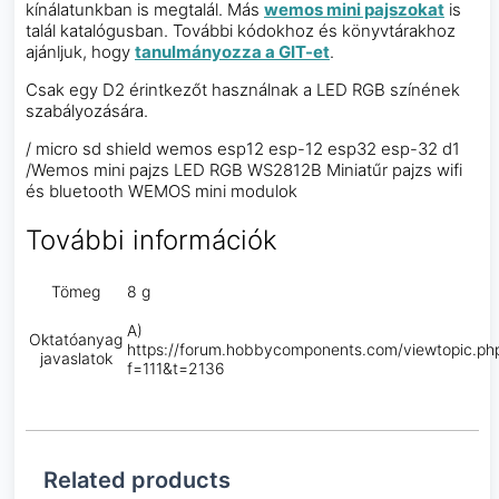
kínálatunkban is megtalál. Más
wemos mini pajszokat
is
talál katalógusban. További kódokhoz és könyvtárakhoz
ajánljuk, hogy
tanulmányozza a GIT-et
.
Csak egy D2 érintkezőt használnak a LED RGB színének
szabályozására.
/ micro sd shield wemos esp12 esp-12 esp32 esp-32 d1
/Wemos mini pajzs LED RGB WS2812B Miniatűr pajzs wifi
és bluetooth WEMOS mini modulok
További információk
Tömeg
8 g
A)
Oktatóanyag
https://forum.hobbycomponents.com/viewtopic.ph
javaslatok
f=111&t=2136
Related products