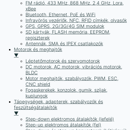
FM rádió, 433 MHz, 868 MHz, 2,4 GHz, Lora,
xBee
Bluetooth, Ethernet, PoE és WiFi
Infravörös vezérlők, NFC, RFID címkék, olvasók
GPS, GPRS, 2G/3G/4G SIM modulok
SD kártyák, FLASH memória, EEPROM,
regiszterek
Antennák, SMA és IPEX csatlakozók
Motorok és meghajtók
▼
Léptetőmotorok és szervomotorok
DC motorok, AC motorok, vibrációs motorok,
BLDC
Motor meghajtók, szabályozók, PWM, ESC,
CNC shield
Fogaskerekek, konzolok, gumik, szíjak,
kuplungok
Tápegységek, adapterek, szabályozók és
feszültségátalakítók
▼
Step-down elektromos átalakítók (lefelé)
Step-up elektromos átalakítók (fel)