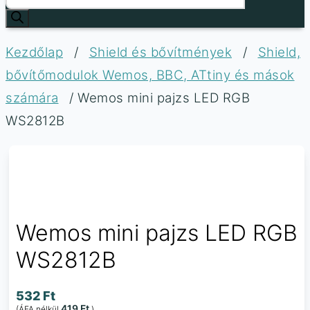
Kezdőlap
/
Shield és bővítmények
/
Shield,
bővítőmodulok Wemos, BBC, ATtiny és mások
számára
/ Wemos mini pajzs LED RGB
WS2812B
Wemos mini pajzs LED RGB
WS2812B
532
Ft
419
Ft
(ÁFA nélkül
)