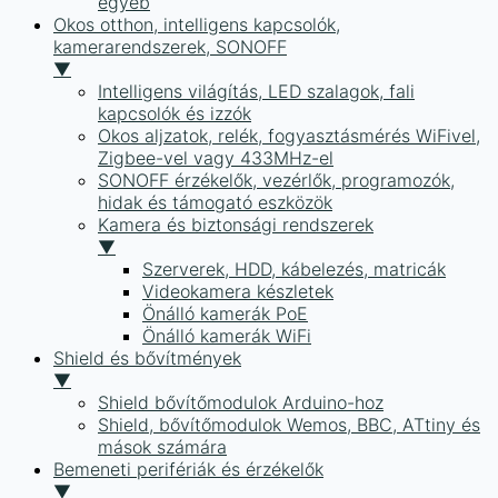
egyéb
Okos otthon, intelligens kapcsolók,
kamerarendszerek, SONOFF
▼
Intelligens világítás, LED szalagok, fali
kapcsolók és izzók
Okos aljzatok, relék, fogyasztásmérés WiFivel,
Zigbee-vel vagy 433MHz-el
SONOFF érzékelők, vezérlők, programozók,
hidak és támogató eszközök
Kamera és biztonsági rendszerek
▼
Szerverek, HDD, kábelezés, matricák
Videokamera készletek
Önálló kamerák PoE
Önálló kamerák WiFi
Shield és bővítmények
▼
Shield bővítőmodulok Arduino-hoz
Shield, bővítőmodulok Wemos, BBC, ATtiny és
mások számára
Bemeneti perifériák és érzékelők
▼