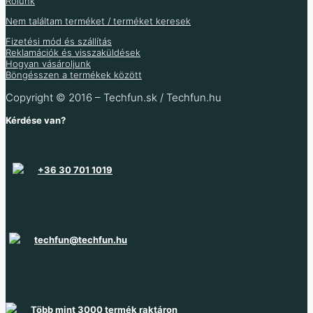
Rólunk
950
Ft
76
Ft
Nem találtam terméket / terméket keresek
748
Ft
(ÁFA nélkül
)
456
Ft
362
Ft
Fizetési mód és szállítás
359
Ft
285
Ft
(ÁFA nélkül
)
(ÁFA nélkül
)
Több variáció raktáron
Reklamációk és visszaküldések
Raktáron 96 db
Hogyan vásároljunk
Böngésszen a termékek között
Több információ
Raktáron 39 db
Raktáron 118 db
Copyright © 2016 – Techfun.sk / Techfun.hu
Kérdése van?
+36 30 701 1019
techfun@techfun.hu
Több mint 3000 termék raktáron