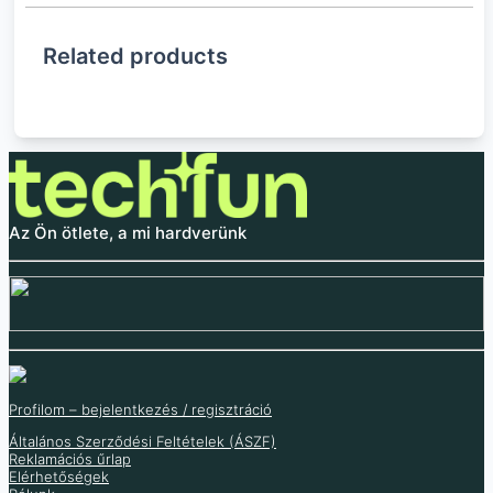
Related products
Az Ön ötlete, a mi hardverünk
Profilom – bejelentkezés / regisztráció
Általános Szerződési Feltételek (ÁSZF)
Lézer vevő és adó
IR LED vevő / adó
Reklamációs űrlap
KY-024 Hall effect
Infravörös vevő
Elérhetőségek
érzékelő
VS1838