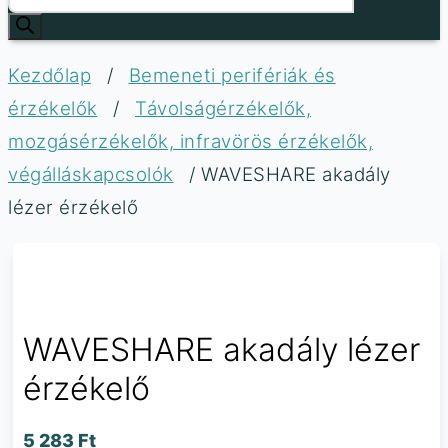
Kezdőlap
/
Bemeneti perifériák és
érzékelők
/
Távolságérzékelők,
mozgásérzékelők, infravörös érzékelők,
végálláskapcsolók
/ WAVESHARE akadály
lézer érzékelő
WAVESHARE akadály lézer
érzékelő
5 283
Ft