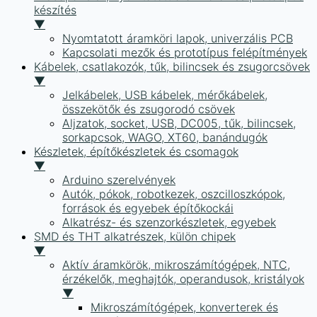
készítés
▼
Nyomtatott áramköri lapok, univerzális PCB
Kapcsolati mezők és prototípus felépítmények
Kábelek, csatlakozók, tűk, bilincsek és zsugorcsövek
▼
Jelkábelek, USB kábelek, mérőkábelek,
összekötők és zsugorodó csövek
Aljzatok, socket, USB, DC005, tűk, bilincsek,
sorkapcsok, WAGO, XT60, banándugók
Készletek, építőkészletek és csomagok
▼
Arduino szerelvények
Autók, pókok, robotkezek, oszcilloszkópok,
források és egyebek építőkockái
Alkatrész- és szenzorkészletek, egyebek
SMD és THT alkatrészek, külön chipek
▼
Aktív áramkörök, mikroszámítógépek, NTC,
érzékelők, meghajtók, operandusok, kristályok
▼
Mikroszámítógépek, konverterek és