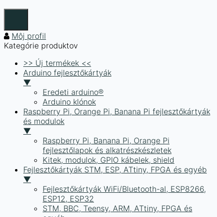
Môj profil
Kategórie produktov
>> Új termékek <<
Arduino fejlesztőkártyák
▼
Eredeti arduino®
Arduino klónok
Raspberry Pi, Orange Pi, Banana Pi fejlesztőkártyák
és modulok
▼
Raspberry Pi, Banana Pi, Orange Pi
fejlesztőlapok és alkatrészkészletek
Kitek, modulok, GPIO kábelek, shield
Fejlesztőkártyák STM, ESP, ATtiny, FPGA és egyéb
▼
Fejlesztőkártyák WiFi/Bluetooth-al, ESP8266,
ESP12, ESP32
STM, BBC, Teensy, ARM, ATtiny, FPGA és