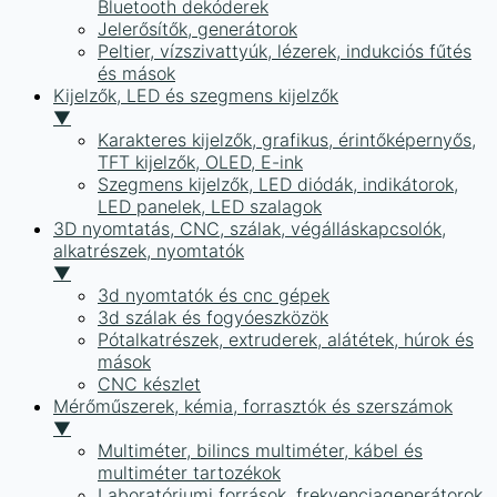
Bluetooth dekóderek
Jelerősítők, generátorok
Peltier, vízszivattyúk, lézerek, indukciós fűtés
és mások
Kijelzők, LED és szegmens kijelzők
▼
Karakteres kijelzők, grafikus, érintőképernyős,
TFT kijelzők, OLED, E-ink
Szegmens kijelzők, LED diódák, indikátorok,
LED panelek, LED szalagok
3D nyomtatás, CNC, szálak, végálláskapcsolók,
alkatrészek, nyomtatók
▼
3d nyomtatók és cnc gépek
3d szálak és fogyóeszközök
Pótalkatrészek, extruderek, alátétek, húrok és
mások
CNC készlet
Mérőműszerek, kémia, forrasztók és szerszámok
▼
Multiméter, bilincs multiméter, kábel és
multiméter tartozékok
Laboratóriumi források, frekvenciagenerátorok,