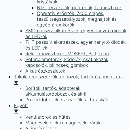
kristályok
NTC, érzékelők, perifériák, termisztorok
Operatív erősítők, 7400 chipek,
feszültségszabályozók, meghajtók és
egyéb áramkörök
SMD passzív alkatrészek, egyenirányító diódák
és LED-ek
THT passzív alkatrészek, egyenirányító diódák
és LED-ek
Relé, tranzisztorok, MOSFET, BJT, triac
Potenciométerek, kódolók, csatlakozók,
kapcsolók, bilincsek, gombok
Alkatrészkészletek
Tokok, rendszerezők, dobozok, tartók és burkolatok
▼
Borítók, tartók, adapterek,
akkumulátordobozok és akril
Projektdobozok, szervezők, aktatáskák
Egyéb
▼
Ventilátorok és hűtés
Mágnesek, elektromágnesek, zárak
Ajándékkártya