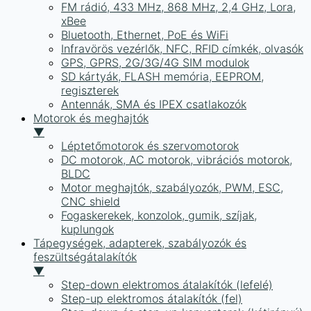
FM rádió, 433 MHz, 868 MHz, 2,4 GHz, Lora,
xBee
Bluetooth, Ethernet, PoE és WiFi
Infravörös vezérlők, NFC, RFID címkék, olvasók
GPS, GPRS, 2G/3G/4G SIM modulok
SD kártyák, FLASH memória, EEPROM,
regiszterek
Antennák, SMA és IPEX csatlakozók
Motorok és meghajtók
▼
Léptetőmotorok és szervomotorok
DC motorok, AC motorok, vibrációs motorok,
BLDC
Motor meghajtók, szabályozók, PWM, ESC,
CNC shield
Fogaskerekek, konzolok, gumik, szíjak,
kuplungok
Tápegységek, adapterek, szabályozók és
feszültségátalakítók
▼
Step-down elektromos átalakítók (lefelé)
Step-up elektromos átalakítók (fel)