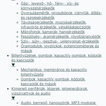
Gáz-, levegő-, hő-, fény-, víz- és
környezetérzékelők
Gyorsulásmérők, giroszkópok, iránytűk, dőlés-
és rezgésérzékelők
Távolságérzékelők, mozgásérzékelők,
infravörös érzékelők, végálláskapcsolók
Mikrofonok, kamerák, hangérzékelők
Feszültség-, áramérzékelők, rövidzárlatvédők
Szív-, súly-, gesztus-, ujjlenyomat-érzékelők
Óramodulok, joystickok, potenciométerek és
mások
Billentyűzetek, gombok, kapacitív gombok, kódolók
és kapcsolók
▼
Mechanikus, membrános és kapacitív
billentyűzete
Gombok, kapacitív gombok, kódolók,
kapcsolók és mások
Kimeneti perifériák, lézerek, jelgenerátorok,
vízszivattyúk és audio
▼
Audio, berregő, hangszórók, MP3 modulok,