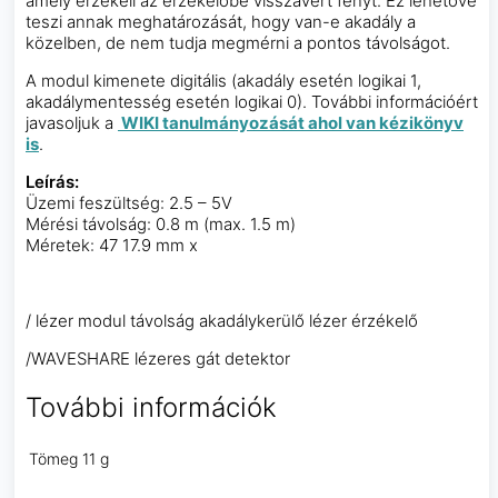
amely érzékeli az érzékelőbe visszavert fényt. Ez lehetővé
teszi annak meghatározását, hogy van-e akadály a
közelben, de nem tudja megmérni a pontos távolságot.
A modul kimenete digitális (akadály esetén logikai 1,
akadálymentesség esetén logikai 0). További információért
javasoljuk a
WIKI tanulmányozását ahol van kézikönyv
is
.
Leírás:
Üzemi feszültség: 2.5 – 5V
Mérési távolság: 0.8 m (max. 1.5 m)
Méretek: 47 17.9 mm x
/ lézer modul távolság akadálykerülő lézer érzékelő
/WAVESHARE lézeres gát detektor
További információk
Tömeg
11 g