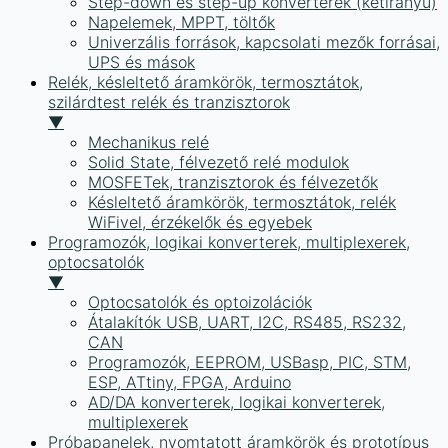
Step-down és step-up konverterek (kétirányú)
Napelemek, MPPT, töltők
Univerzális források, kapcsolati mezők forrásai,
UPS és mások
Relék, késleltető áramkörök, termosztátok,
szilárdtest relék és tranzisztorok
▼
Mechanikus relé
Solid State, félvezető relé modulok
MOSFETek, tranzisztorok és félvezetők
Késleltető áramkörök, termosztátok, relék
WiFivel, érzékelők és egyebek
Programozók, logikai konverterek, multiplexerek,
optocsatolók
▼
Optocsatolók és optoizolációk
Átalakítók USB, UART, I2C, RS485, RS232,
CAN
Programozók, EEPROM, USBasp, PIC, STM,
ESP, ATtiny, FPGA, Arduino
AD/DA konverterek, logikai konverterek,
multiplexerek
Próbapanelek, nyomtatott áramkörök és prototípus