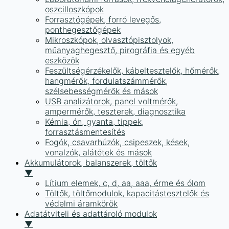
oszcilloszkópok
Forrasztógépek, forró levegős,
ponthegesztőgépek
Mikroszkópok, olvasztópisztolyok,
műanyaghegesztő, pirográfia és egyéb
eszközök
Feszültségérzékelők, kábeltesztelők, hőmérők,
hangmérők, fordulatszámmérők,
szélsebességmérők és mások
USB analizátorok, panel voltmérők,
ampermérők, teszterek, diagnosztika
Kémia, ón, gyanta, tippek,
forrasztásmentesítés
Fogók, csavarhúzók, csipeszek, kések,
vonalzók, alátétek és mások
Akkumulátorok, balanszerek, töltők
▼
Lítium elemek, c, d, aa, aaa, érme és ólom
Töltők, töltőmodulok, kapacitástesztelők és
védelmi áramkörök
Adatátviteli és adattároló modulok
▼