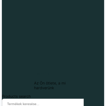
Techfun
Az Ön ötlete, a mi
hardverünk
Products search