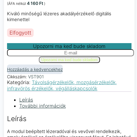
4 160
Ft
(ÁFA nélkül
)
Kiváló minőségű lézeres akadályérzékelő digitális
kimenettel
Elfogyott
Upozorni ma keď bude skladom
Hozzáadás a kedvencekhez
Cikkszám:
VST901
Kategória:
Távolságérzékelők, mozgásérzékelők,
infravörös érzékelők, végálláskapcsolók
Leírás
További információk
Leírás
A modul beépített lézeradóval és vevővel rendelkezik,